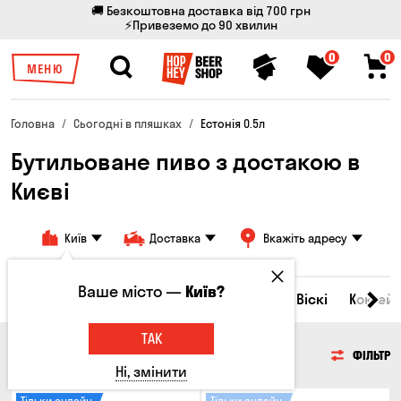
🚚 Безкоштовна доставка від 700 грн
⚡Привеземо до 90 хвилин
0
0
МЕНЮ
Головна
Сьогодні в пляшках
Естонія 0.5л
Бутильоване пиво з достакою в
Києві
Київ
Доставка
Вкажіть адресу
Ваше місто —
Київ?
Всі товари
Пиво
Сидр
Вино
Віскі
Коктейл
ТАК
ПИВО
ФІЛЬТР
Ні, змінити
Тільки онлайн
Тільки онлайн