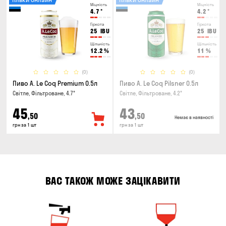
Міцність
Міцність
4.7
°
4.2
°
Гіркота
Гіркота
25
IBU
25
IBU
Щільність
Щільність
12.2
%
11
%
(0)
(0)
Пиво A. Le Coq Premium 0.5л
Пиво A. Le Coq Pilsner 0.5л
Світле, Фільтроване, 4.7°
Світле, Фільтроване, 4.2°
45
43
,50
,50
Немає в наявності
грн за 1 шт
грн за 1 шт
ВАС ТАКОЖ МОЖЕ ЗАЦІКАВИТИ