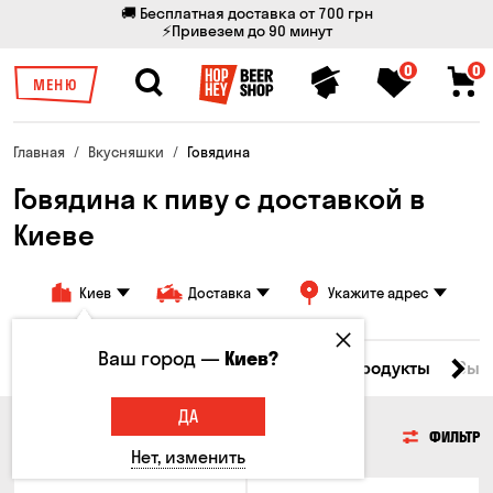
🚚 Бесплатная доставка от 700 грн
⚡Привезем до 90 минут
0
0
МЕНЮ
Главная
Вкусняшки
Говядина
Говядина к пиву с доставкой в ​​
Киеве
Киев
Доставка
Укажите адрес
Ваш город —
Киев?
Все товары
Мясо
Рыба
Морепродукты
Сыр
ДА
МЯСО
ФИЛЬТР
Нет, изменить