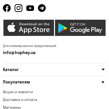
Горбаневка
Горенка
Горишние Плавни
Гостомель
Дмитровка
Днепр
Елизаветовка
Зазимье
Запорожье
Ирпень
Для коммерческих предложений
Калиновка
Каменные Потоки
info@hophey.ua
Каменское
Карнауховка
Каталог
Катериновка
Келеберда
Клинцы
Княжичи
Покупателям
Корсунцы
Котовка
Акции и новости
Доставка и оплата
Коцюбинское
Кошары
Магазины