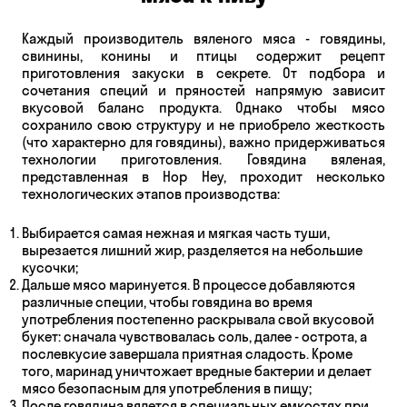
Каждый производитель вяленого мяса - говядины,
свинины
,
конины
и птицы содержит рецепт
приготовления закуски в секрете. От подбора и
сочетания специй и пряностей напрямую зависит
вкусовой баланс продукта. Однако чтобы мясо
сохранило свою структуру и не приобрело жесткость
(что характерно для говядины), важно придерживаться
технологии приготовления. Говядина вяленая,
представленная в Hop Hey, проходит несколько
технологических этапов производства:
Выбирается самая нежная и мягкая часть туши,
вырезается лишний жир, разделяется на небольшие
кусочки;
Дальше мясо маринуется. В процессе добавляются
различные специи, чтобы говядина во время
употребления постепенно раскрывала свой вкусовой
букет: сначала чувствовалась соль, далее - острота, а
послевкусие завершала приятная сладость. Кроме
того, маринад уничтожает вредные бактерии и делает
мясо безопасным для употребления в пищу;
После говядина вялется в специальных емкостях при