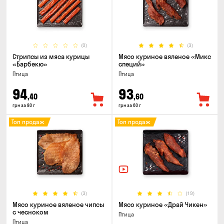
(0)
(3)
Стрипсы из мяса курицы
Мясо куриное вяленое «Микс
«Барбекю»
специй»
Птица
Птица
94
93
,40
,60
грн за 80 г
грн за 60 г
Топ продаж
Топ продаж
(3)
(19)
Мясо куриное вяленое чипсы
Мясо куриное «Драй Чикен»
с чесноком
Птица
Птица