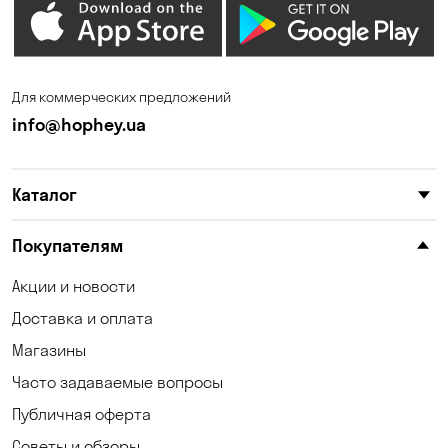
Зазимье
Запорожье
Ирпень
Калиновка
Для коммерческих предложений
Каменные Потоки
Каменское
info@hophey.ua
Карнауховка
Катериновка
Каталог
Келеберда
Киев
Клинцы
Княжичи
Покупателям
Корсунцы
Котовка
Акции и новости
Доставка и оплата
Коцюбинское
Кошары
Магазины
Красноселка
Кременчуг
Часто задаваемые вопросы
Кривой Рог
Кривуши
Публичная оферта
Советы и обзоры