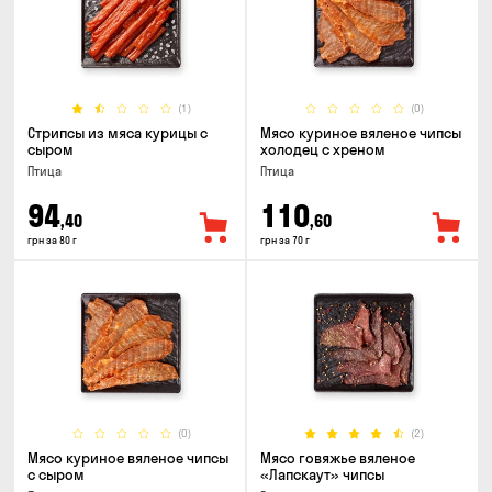
(1)
(0)
Стрипсы из мяса курицы с
Мясо куриное вяленое чипсы
сыром
холодец с хреном
Птица
Птица
94
110
,40
,60
грн за 80 г
грн за 70 г
(0)
(2)
Мясо куриное вяленое чипсы
Мясо говяжье вяленое
с сыром
«Лапскаут» чипсы