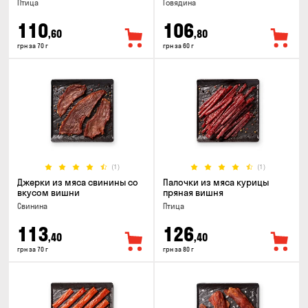
Птица
Говядина
110
106
,60
,80
грн за 70 г
грн за 60 г
(1)
(1)
Джерки из мяса свинины со
Палочки из мяса курицы
вкусом вишни
пряная вишня
Свинина
Птица
113
126
,40
,40
грн за 70 г
грн за 80 г