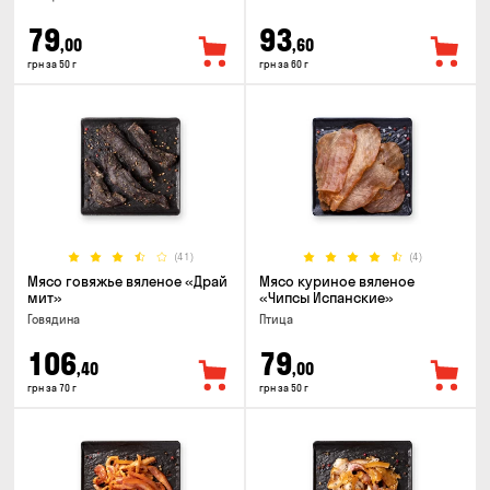
79
93
,00
,60
грн за 50 г
грн за 60 г
(41)
(4)
Мясо говяжье вяленое «Драй
Мясо куриное вяленое
мит»
«Чипсы Испанские»
Говядина
Птица
106
79
,40
,00
грн за 70 г
грн за 50 г