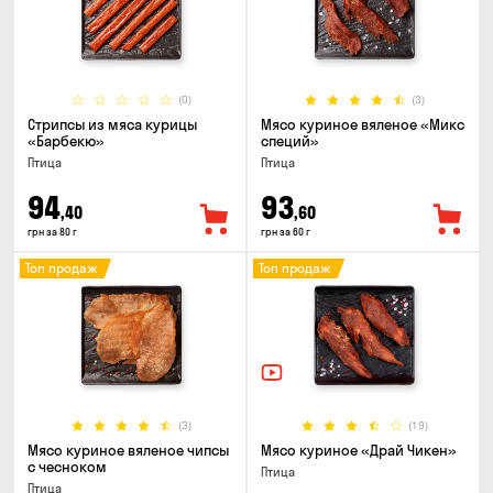
(0)
(3)
Стрипсы из мяса курицы
Мясо куриное вяленое «Микс
«Барбекю»
специй»
Птица
Птица
94
93
,40
,60
грн за 80 г
грн за 60 г
Топ продаж
Топ продаж
(3)
(19)
Мясо куриное вяленое чипсы
Мясо куриное «Драй Чикен»
с чесноком
Птица
Птица