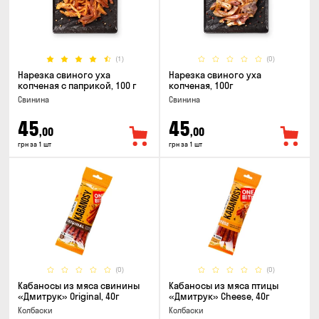
(1)
(0)
Нарезка свиного уха
Нарезка свиного уха
копченая с паприкой, 100 г
копченая, 100г
Свинина
Свинина
45
45
,00
,00
грн за 1 шт
грн за 1 шт
(0)
(0)
Кабаносы из мяса свинины
Кабаносы из мяса птицы
«Дмитрук» Original, 40г
«Дмитрук» Cheese, 40г
Колбаски
Колбаски