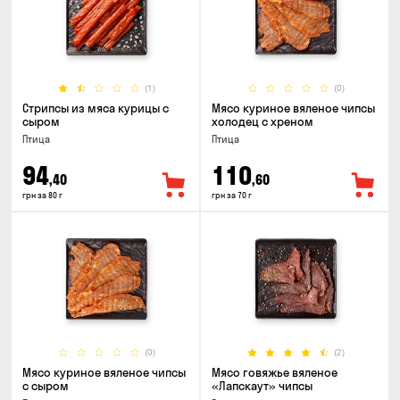
(1)
(0)
Стрипсы из мяса курицы с
Мясо куриное вяленое чипсы
сыром
холодец с хреном
Птица
Птица
94
110
,40
,60
грн за 80 г
грн за 70 г
(0)
(2)
Мясо куриное вяленое чипсы
Мясо говяжье вяленое
с сыром
«Лапскаут» чипсы