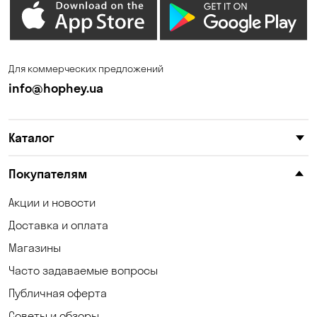
Елизаветовка
Зазимье
Запорожье
Ирпень
Для коммерческих предложений
Калиновка
Каменные Потоки
info@hophey.ua
Каменское
Карнауховка
Каталог
Катериновка
Келеберда
Киев
Клинцы
Покупателям
Княжичи
Корсунцы
Акции и новости
Доставка и оплата
Котовка
Коцюбинское
Магазины
Кошары
Красноселка
Часто задаваемые вопросы
Кременчуг
Кривой Рог
Публичная оферта
Советы и обзоры