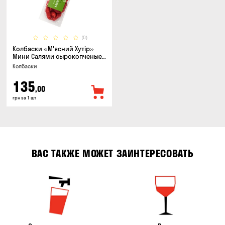
(0)
Колбаски «М'ясний Хутір»
Мини Салями сырокопченые,
150г
Колбаски
135
,00
грн за 1 шт
ВАС ТАКЖЕ МОЖЕТ ЗАИНТЕРЕСОВАТЬ