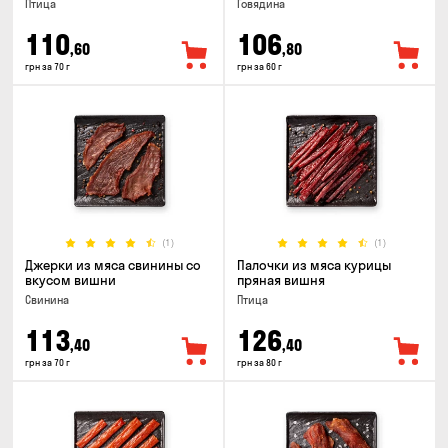
Птица
Говядина
110
106
,60
,80
грн за 70 г
грн за 60 г
(1)
(1)
Джерки из мяса свинины со
Палочки из мяса курицы
вкусом вишни
пряная вишня
Свинина
Птица
113
126
,40
,40
грн за 70 г
грн за 80 г