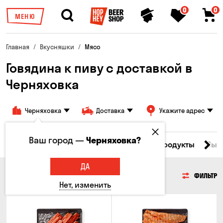
0
0
МЕНЮ
Главная
Вкусняшки
Мясо
Говядина к пиву с доставкой в ​​
Черняховка
Черняховка
Доставка
Укажите адрес
Ваш город —
Черняховка?
Все товары
Мясо
Рыба
Морепродукты
Сыр
ДА
МЯСО
ФИЛЬТР
Нет, изменить