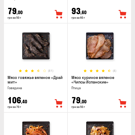
79
93
,00
,60
грн за 50 г
грн за 60 г
(41)
(4)
Мясо говяжье вяленое «Драй
Мясо куриное вяленое
мит»
«Чипсы Испанские»
Говядина
Птица
106
79
,40
,00
грн за 70 г
грн за 50 г