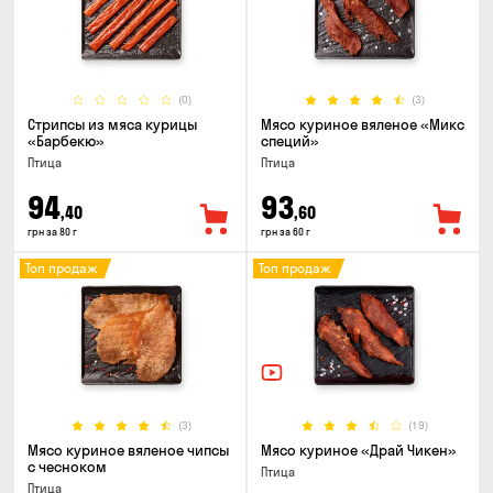
(0)
(3)
Стрипсы из мяса курицы
Мясо куриное вяленое «Микс
«Барбекю»
специй»
Птица
Птица
94
93
,40
,60
грн за 80 г
грн за 60 г
Топ продаж
Топ продаж
(3)
(19)
Мясо куриное вяленое чипсы
Мясо куриное «Драй Чикен»
с чесноком
Птица
Птица