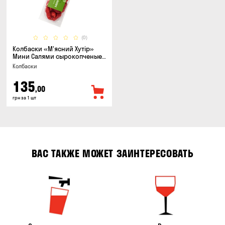
(0)
Колбаски «М'ясний Хутір»
Мини Салями сырокопченые,
150г
Колбаски
135
,00
грн за 1 шт
ВАС ТАКЖЕ МОЖЕТ ЗАИНТЕРЕСОВАТЬ