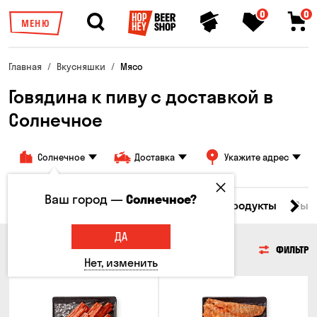
0
0
МЕНЮ
Главная
Вкусняшки
Мясо
Говядина к пиву с доставкой в ​​
Солнечное
Солнечное
Доставка
Укажите адрес
Ваш город —
Солнечное?
Все товары
Мясо
Рыба
Морепродукты
Сыр
ДА
МЯСО
ФИЛЬТР
Нет, изменить