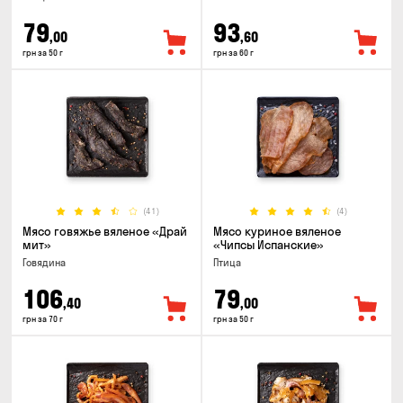
79
93
,00
,60
грн за 50 г
грн за 60 г
(41)
(4)
Мясо говяжье вяленое «Драй
Мясо куриное вяленое
мит»
«Чипсы Испанские»
Говядина
Птица
106
79
,40
,00
грн за 70 г
грн за 50 г