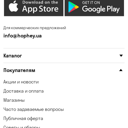
Елизаветовка
Зазимье
Запорожье
Ирпень
Для коммерческих предложений
Калиновка
Каменные Потоки
info@hophey.ua
Каменское
Карнауховка
Каталог
Катериновка
Келеберда
Киев
Клинцы
Покупателям
Княжичи
Корсунцы
Акции и новости
Доставка и оплата
Котовка
Коцюбинское
Магазины
Кошары
Красноселка
Часто задаваемые вопросы
Кременчуг
Кривой Рог
Публичная оферта
Советы и обзоры