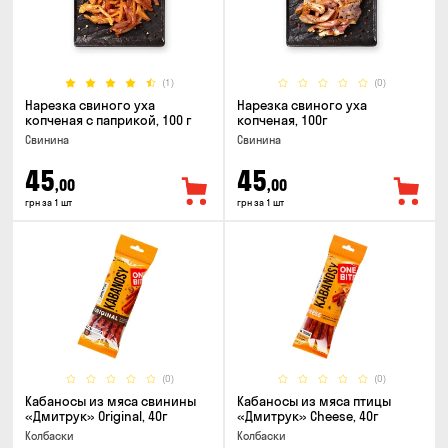
(1)
(0)
Нарезка свиного уха
Нарезка свиного уха
копченая с паприкой, 100 г
копченая, 100г
Свинина
Свинина
45
45
,00
,00
грн за 1 шт
грн за 1 шт
(0)
(0)
Кабаносы из мяса свинины
Кабаносы из мяса птицы
«Дмитрук» Original, 40г
«Дмитрук» Cheese, 40г
Колбаски
Колбаски