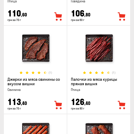
Птица
Говядина
110
106
,60
,80
грн за 70 г
грн за 60 г
(1)
(1)
Джерки из мяса свинины со
Палочки из мяса курицы
вкусом вишни
пряная вишня
Свинина
Птица
113
126
,40
,40
грн за 70 г
грн за 80 г