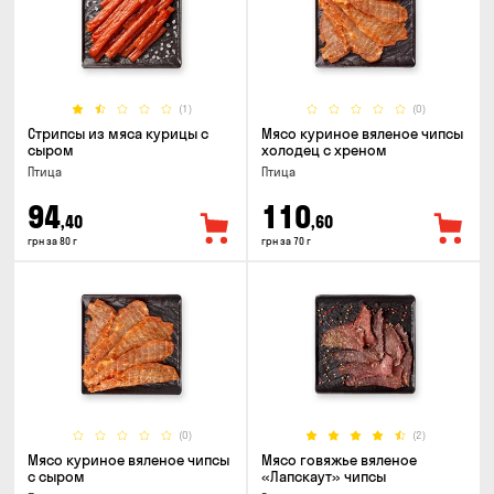
(1)
(0)
Стрипсы из мяса курицы с
Мясо куриное вяленое чипсы
сыром
холодец с хреном
Птица
Птица
94
110
,40
,60
грн за 80 г
грн за 70 г
(0)
(2)
Мясо куриное вяленое чипсы
Мясо говяжье вяленое
с сыром
«Лапскаут» чипсы