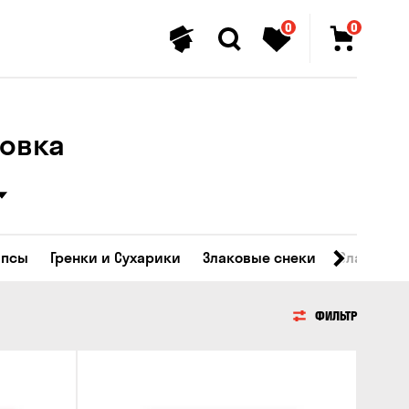
0
0
ховка
ипсы
Гренки и Сухарики
Злаковые снеки
Сладости
ФИЛЬТР