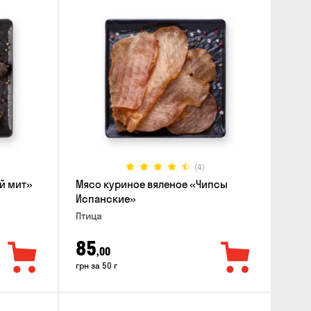
(4)
й мит»
Мясо куриное вяленое «Чипсы
Испанские»
Птица
85
,00
грн за 50 г