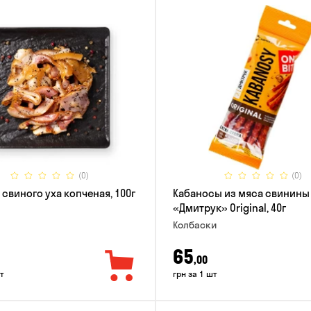
(0)
(0)
 свиного уха копченая, 100г
Кабаносы из мяса свинины
«Дмитрук» Original, 40г
Колбаски
65
,00
т
грн за 1 шт