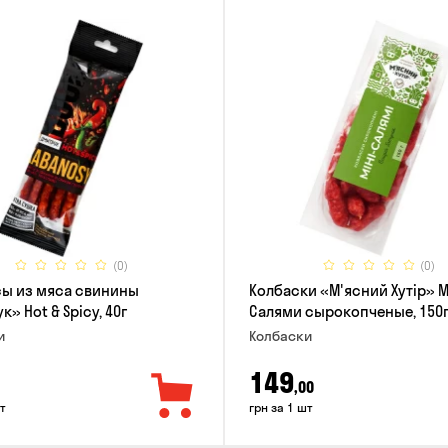
(0)
(0)
ы из мяса свинины
Колбаски «М'ясний Хутір» 
» Hot & Spicy, 40г
Салями сырокопченые, 150
и
Колбаски
149
,00
т
грн за 1 шт