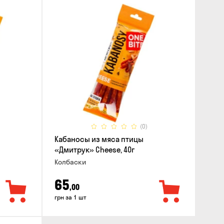
(0)
Кабаносы из мяса птицы
«Дмитрук» Cheese, 40г
Колбаски
65
,00
грн за 1 шт