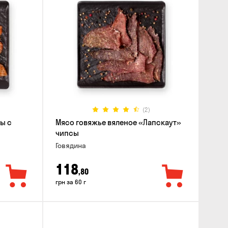
(2)
ы с
Мясо говяжье вяленое «Лапскаут»
чипсы
Говядина
118
,80
грн за 60 г