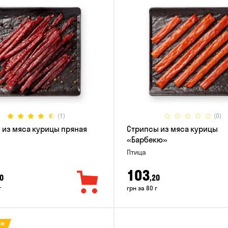
(1)
(0)
 из мяса курицы пряная
Стрипсы из мяса курицы
«Барбекю»
Птица
103
0
,20
г
грн за 80 г
аж