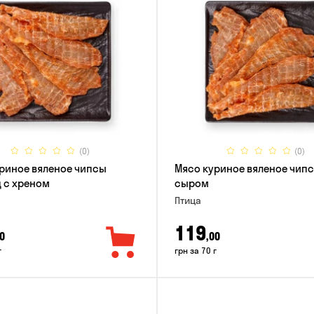
(0)
(0)
риное вяленое чипсы
Мясо куриное вяленое чипс
 с хреном
сыром
Птица
119
0
,00
г
грн за 70 г