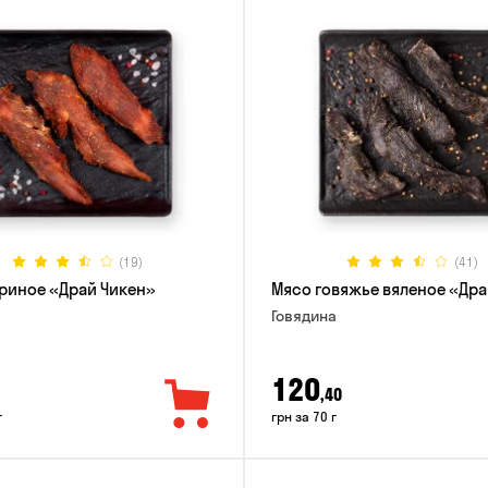
(19)
(41)
риное «Драй Чикен»
Мясо говяжье вяленое «Дра
Говядина
120
,40
г
грн за 70 г