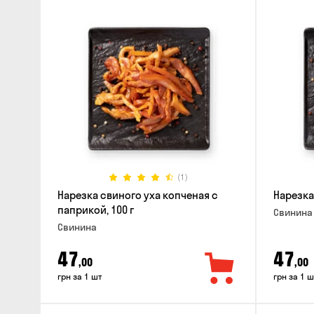
(1)
Нарезка свиного уха копченая с
Нарезка
паприкой, 100 г
Свинина
Свинина
47
47
,00
,00
грн за 1 шт
грн за 1 ш