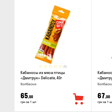
(0)
Кабаносы из мяса птицы
Кабанос
«Дмитрук» Delicate, 40г
«Дмитрук
Колбаски
Колбаск
65
67
,00
,00
грн за 1 шт
грн за 1 ш