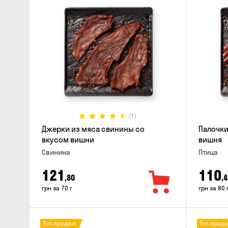
(1)
Джерки из мяса свинины со
Палочки
вкусом вишни
вишня
Свинина
Птица
121
110
,80
,4
грн за 70 г
грн за 80 
Топ продаж
Топ прод