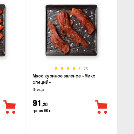
(3)
Мясо куриное вяленое «Микс
специй»
Птица
91
,20
грн за 60 г