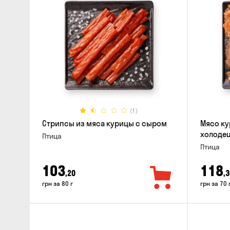
(1)
Стрипсы из мяса курицы с сыром
Мясо ку
холодец
Птица
Птица
103
118
,20
,3
грн за 80 г
грн за 70 