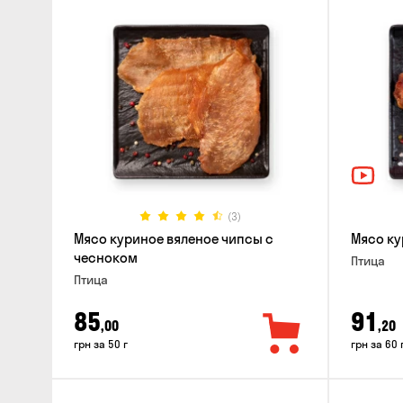
(3)
Мясо куриное вяленое чипсы с
Мясо ку
чесноком
Птица
Птица
85
91
,00
,20
грн за 50 г
грн за 60 