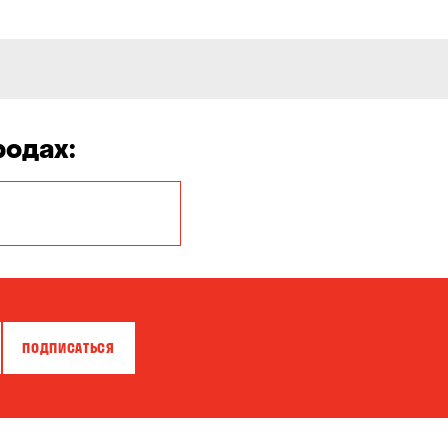
родах:
Белая Церковь
Бровары
Власовка
ПОДПИСАТЬСЯ
Гатное
Горишние Плавни