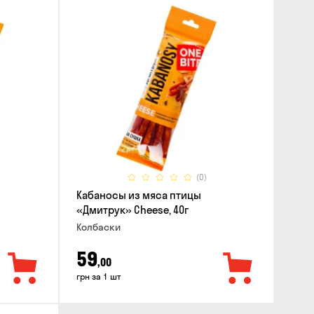
(0)
Кабаносы из мяса птицы
«Дмитрук» Cheese, 40г
Колбаски
59
,00
грн за 1 шт