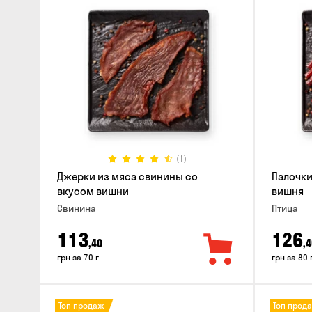
(1)
Джерки из мяса свинины со
Палочки
вкусом вишни
вишня
Свинина
Птица
113
126
,40
,4
грн за 70 г
грн за 80 
Топ продаж
Топ прод