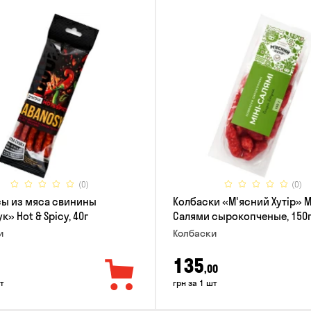
(0)
(0)
ы из мяса свинины
Колбаски «М'ясний Хутір» 
» Hot & Spicy, 40г
Салями сырокопченые, 150
и
Колбаски
135
,00
т
грн за 1 шт