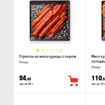
(1)
Стрипсы из мяса курицы с сыром
Мясо ку
холодец
Птица
Птица
94
110
,40
,6
грн за 80 г
грн за 70 