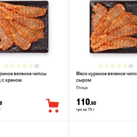
(0)
(0)
риное вяленое чипсы
Мясо куриное вяленое чипс
 с хреном
сыром
Птица
110
0
,60
г
грн за 70 г