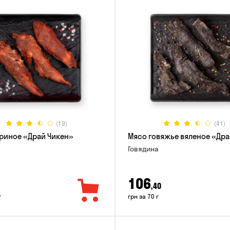
(19)
(41)
риное «Драй Чикен»
Мясо говяжье вяленое «Дра
Говядина
106
,40
г
грн за 70 г