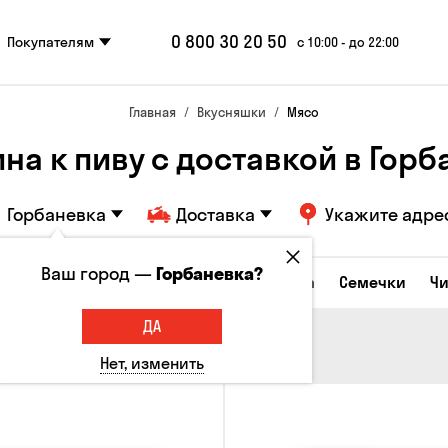
0 800 30 20 50
Покупателям
с 10:00 - до 22:00
Главная
Вкусняшки
Мясо
на к пиву с доставкой в ​​Гор
Горбаневка
Доставка
Укажите адре
Ваш город —
Горбаневка?
Сырные закуски
Орешки
Кукуруза
Семечки
Ч
ДА
Нет, изменить