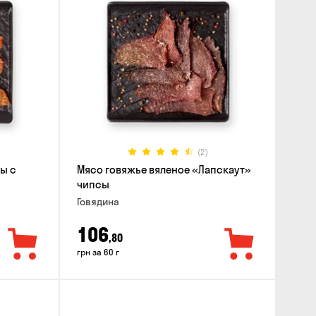
(2)
ы с
Мясо говяжье вяленое «Лапскаут»
чипсы
Говядина
106
,80
грн за 60 г