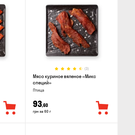
(3)
Мясо куриное вяленое «Микс
специй»
Птица
93
,60
грн за 60 г