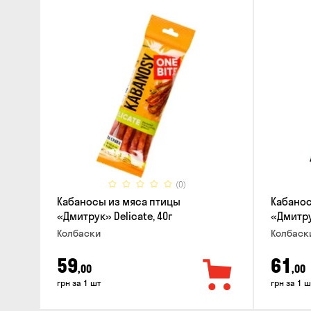
(0)
Кабаносы из мяса птицы
Кабанос
«Дмитрук» Delicate, 40г
«Дмитрук
Колбаски
Колбаск
59
61
,00
,00
грн за 1 шт
грн за 1 ш