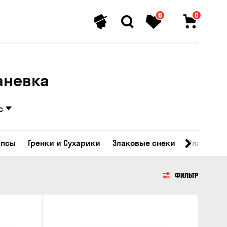
0
0
баневка
с
ипсы
Гренки и Сухарики
Злаковые снеки
Сладости
ФИЛЬТР