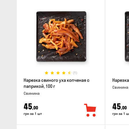
(1)
Нарезка свиного уха копченая с
Нарезка
паприкой, 100 г
Свинина
Свинина
45
45
,00
,00
грн за 1 шт
грн за 1 ш