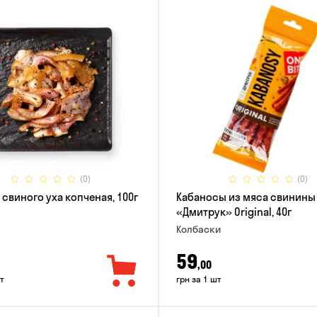
(0)
(0)
 свиного уха копченая, 100г
Кабаносы из мяса свинины
«Дмитрук» Original, 40г
Колбаски
59
,00
т
грн за 1 шт