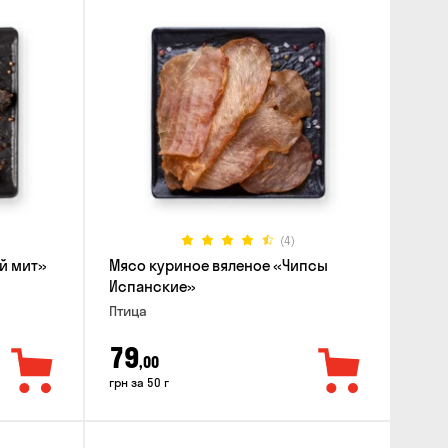
(4)
й мит»
Мясо куриное вяленое «Чипсы
Испанские»
Птица
79
,00
грн за 50 г