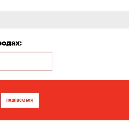
родах:
Белая Церковь
Бровары
Власовка
ПОДПИСАТЬСЯ
Гатное
Гостомель