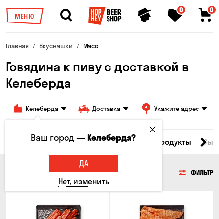
0
0
МЕНЮ
Главная
Вкусняшки
Мясо
Говядина к пиву с доставкой в ​​
Келеберда
Келеберда
Доставка
Укажите адрес
Ваш город —
Келеберда?
Все товары
Мясо
Рыба
Морепродукты
Сыр
ДА
МЯСО
ФИЛЬТР
Нет, изменить