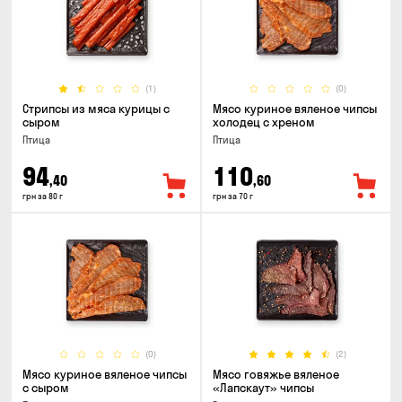
(1)
(0)
Стрипсы из мяса курицы с
Мясо куриное вяленое чипсы
сыром
холодец с хреном
Птица
Птица
94
110
,40
,60
грн за 80 г
грн за 70 г
(0)
(2)
Мясо куриное вяленое чипсы
Мясо говяжье вяленое
с сыром
«Лапскаут» чипсы