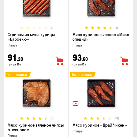
(0)
(3)
Стрипсы из мяса курицы
Мясо куриное вяленое «Микс
«Барбекю»
специй»
Птица
Птица
91
93
,20
,60
грн за 80 г
грн за 60 г
Топ продаж
Топ продаж
(3)
(19)
Мясо куриное вяленое чипсы
Мясо куриное «Драй Чикен»
с чесноком
Птица
Птица