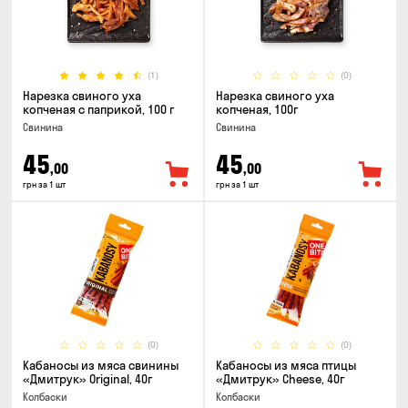
(1)
(0)
Нарезка свиного уха
Нарезка свиного уха
копченая с паприкой, 100 г
копченая, 100г
Свинина
Свинина
45
45
,00
,00
грн за 1 шт
грн за 1 шт
(0)
(0)
Кабаносы из мяса свинины
Кабаносы из мяса птицы
«Дмитрук» Original, 40г
«Дмитрук» Cheese, 40г
Колбаски
Колбаски