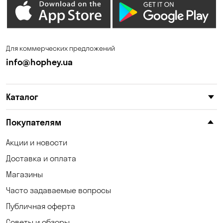
Елизаветовка
Зазимье
Запорожье
Ирпень
Для коммерческих предложений
Калиновка
Каменные Потоки
info@hophey.ua
Каменское
Карнауховка
Каталог
Катериновка
Киев
Клинцы
Княжичи
Покупателям
Корсунцы
Котовка
Акции и новости
Доставка и оплата
Коцюбинское
Кошары
Магазины
Красноселка
Кременчуг
Часто задаваемые вопросы
Кривой Рог
Кривуши
Публичная оферта
Советы и обзоры