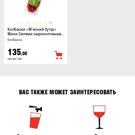
(0)
Колбаски «М'ясний Хутір»
Мини Салями сырокопченые,
150г
Колбаски
135
,00
грн за 1 шт
ВАС ТАКЖЕ МОЖЕТ ЗАИНТЕРЕСОВАТЬ