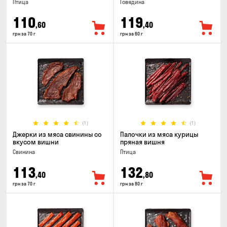
Птица
Говядина
110
119
,60
,40
грн за 70 г
грн за 60 г
(1)
(1)
Джерки из мяса свинины со
Палочки из мяса курицы
вкусом вишни
пряная вишня
Свинина
Птица
113
132
,40
,80
грн за 70 г
грн за 80 г