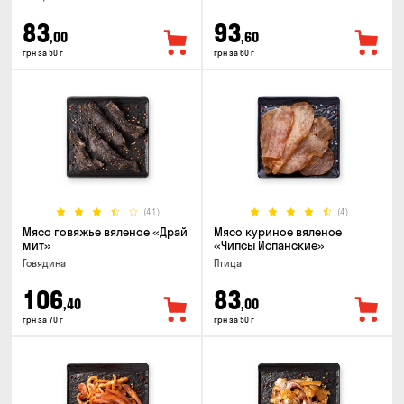
83
93
,00
,60
грн за 50 г
грн за 60 г
(41)
(4)
Мясо говяжье вяленое «Драй
Мясо куриное вяленое
мит»
«Чипсы Испанские»
Говядина
Птица
106
83
,40
,00
грн за 70 г
грн за 50 г