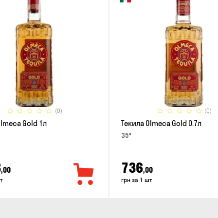
(0)
(0)
Olmeca Gold 1л
Текила Olmeca Gold 0.7л
35°
3
736
,00
,00
т
грн за 1 шт