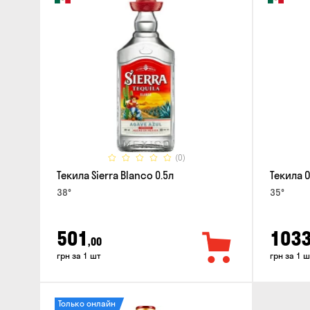
(0)
Текила Sierra Blanco 0.5л
Текила 
38°
35°
501
103
,00
грн за 1 шт
грн за 1 ш
Только онлайн