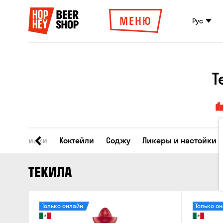
МЕНЮ
Рус
Т
ино
Виски
Коктейли
Соджу
Ликеры и настойки
ТЕКИЛА
Только онлайн
Только о