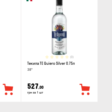
(0)
Текила TE Quiero Silver 0.75л
38°
527
,00
грн за 1 шт