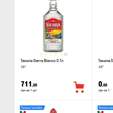
(0)
Текила Sierra Blanco 0.7л
Текила S
38°
38°
711
0
,00
,00
грн за 1 шт
грн за 1
Только онлайн
Только о