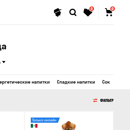
0
0
да
с
ергетические напитки
Сладкие напитки
Сок
ФИЛЬТР
Только онлайн