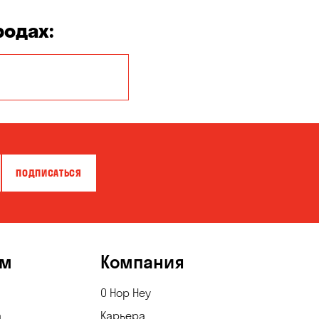
родах:
Киев
ПОДПИСАТЬСЯ
ям
Компания
О Hop Hey
а
Карьера