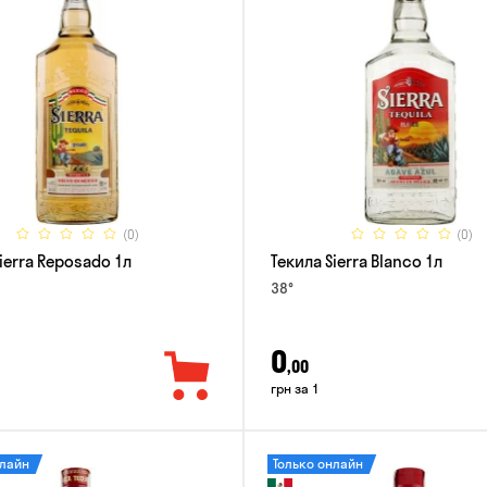
(0)
(0)
ierra Reposado 1л
Текила Sierra Blanco 1л
38°
0
,00
грн за 1
нлайн
Только онлайн