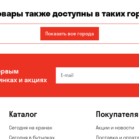
овары также доступны в таких го
Днепр
Запорожье
Каменское
Показать все города
Николаев
Одесса
Черноморск
ервым
инках и акциях
Каталог
Покупател
Сегодня на кранах
Акции и новости
Сегодня в бутылках
Доставка и оплат