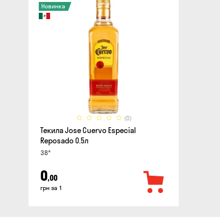
Новинка
(0)
Текила Jose Cuervo Especial
Reposado 0.5л
38°
0
,00
грн за 1