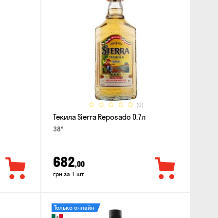
(0)
Текила Sierra Reposado 0.7л
38°
682
,00
грн за 1 шт
Только онлайн