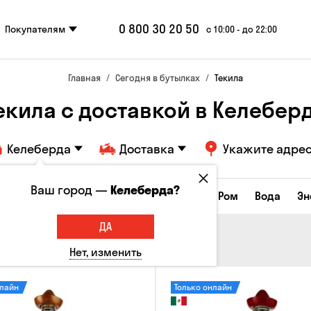
0 800 30 20 50
Покупателям
с 10:00 - до 22:00
Главная
Сегодня в бутылках
Текила
екила с доставкой в Келебер
Келеберда
Доставка
Укажите адре
Ваш город —
Келеберда?
Коньяки и бренди
Джин
Текила
Ром
Вода
Эн
ДА
Нет, изменить
нлайн
Только онлайн