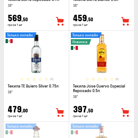
38°
38°
569
459
,50
,50
грн за 1 шт
грн за 1 шт
Только онлайн
Только онлайн
Новинка
(0)
(0)
Текила TE Quiero Silver 0.75л
Текила Jose Cuervo Especial
Reposado 0.5л
38°
38°
479
397
,00
,50
грн за 1 шт
грн за 1 шт
Только онлайн
Только онлайн