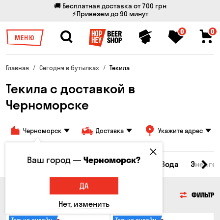
🚚 Бесплатная доставка от 700 грн
⚡Привезем до 90 минут
0
0
МЕНЮ
Главная
Сегодня в бутылках
Текила
Текила с доставкой в
Черноморске
Черноморск
Доставка
Укажите адрес
Ваш город —
Черноморск?
ьяки и бренди
Джин
Текила
Ром
Вода
Энерге
ДА
ТЕКИЛА
ФИЛЬТР
Нет, изменить
Только онлайн
Только онлайн