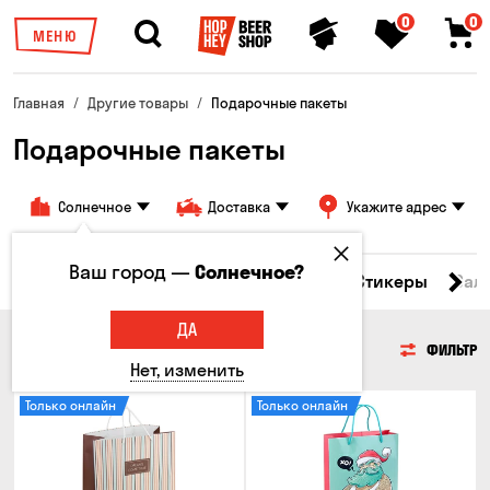
0
0
МЕНЮ
Главная
Другие товары
Подарочные пакеты
Подарочные пакеты
Солнечное
Доставка
Укажите адрес
Ваш город —
Солнечное?
ужки
Брелоки
Подарочные пакеты
Стикеры
Сал
ДА
ПОДАРОЧНЫЕ ПАКЕТЫ
ФИЛЬТР
Нет, изменить
Только онлайн
Только онлайн