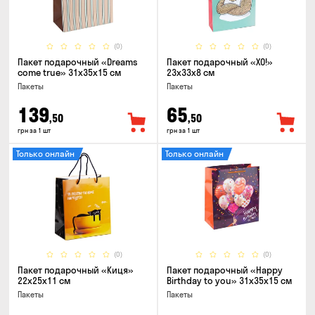
(0)
(0)
Пакет подарочный «Dreams
Пакет подарочный «ХО!»
come true» 31x35x15 см
23x33x8 см
Пакеты
Пакеты
139
65
,50
,50
грн за 1 шт
грн за 1 шт
Только онлайн
Только онлайн
(0)
(0)
Пакет подарочный «Киця»
Пакет подарочный «Happy
22x25x11 см
Birthday to you» 31x35x15 cм
Пакеты
Пакеты