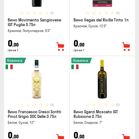
(0)
(0)
Вино Movimento Sangiovese
Вино Vegas del Rivilla Tinto 1л
IGT Puglia 0.75л
Красное, Сухое, 12.5°
Красное, Полусладкое, 9.5°
0
0
,00
,00
грн за 1
грн за 1
Новинка
Новинка
(0)
(0)
Вино Francesco Cresci Scritti
Вино Sgarzi Moscato IGT
Pinot Grigio DOC Delle 0.75л
Rubicone 0.75л
Белое, Сухое, 12°
Белое, Сладкое, 7°
0
0
,00
,00