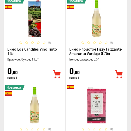
Новинка
Новинка
(0)
(0)
Вино Los Candiles Vino Tinto
Вино игристое Fizzy Frizzante
1.5л
Amaranta Verdejo 0.75л
Красное, Сухое, 11.5°
Белое, Сладкое, 5.5°
0
0
,00
,00
грн за 1
грн за 1
Новинка
(0)
(0)