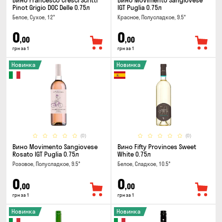
Вино Francesco Cresci Scritti
Вино Movimento Sangiovese
Pinot Grigio DOC Delle 0.75л
IGT Puglia 0.75л
Белое, Сухое, 12°
Красное, Полусладкое, 9.5°
0
0
,00
,00
грн за 1
грн за 1
Новинка
Новинка
(0)
(0)
Вино Movimento Sangiovese
Вино Fifty Provinces Sweet
Rosato IGT Puglia 0.75л
White 0.75л
Розовое, Полусладкое, 9.5°
Белое, Сладкое, 10.5°
0
0
,00
,00
грн за 1
грн за 1
Новинка
Новинка