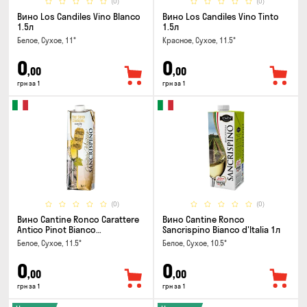
(0)
(0)
Вино Los Candiles Vino Blanco
Вино Los Candiles Vino Tinto
1.5л
1.5л
Белое, Сухое, 11°
Красное, Сухое, 11.5°
0
0
,00
,00
грн за 1
грн за 1
(0)
(0)
Вино Cantine Ronco Carattere
Вино Cantine Ronco
Antico Pinot Bianco
Sancrispino Bianco d'Italia 1л
Chardonnay Rubicone IGT 1л
Белое, Сухое, 11.5°
Белое, Сухое, 10.5°
0
0
,00
,00
грн за 1
грн за 1