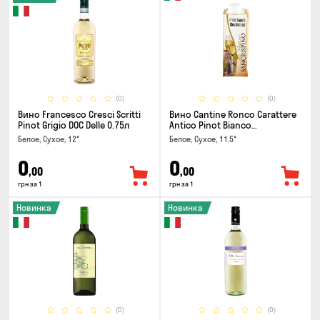
(0)
(0)
Вино Francesco Cresci Scritti
Вино Cantine Ronco Carattere
Pinot Grigio DOC Delle 0.75л
Antico Pinot Bianco
Chardonnay Rubicone IGT 0.25л
Белое, Сухое, 12°
Белое, Сухое, 11.5°
0
0
,00
,00
грн за 1
грн за 1
Новинка
Новинка
(0)
(0)