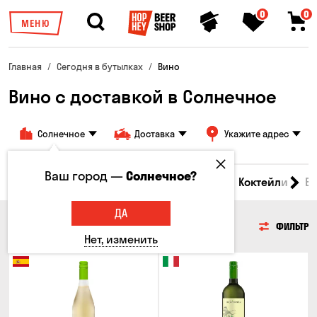
0
0
МЕНЮ
Главная
Сегодня в бутылках
Вино
Вино с доставкой в Солнечное
Солнечное
Доставка
Укажите адрес
Ваш город —
Солнечное?
 товары
Пиво
Сидр
Вино
Виски
Коктейли
В
ДА
ВИНО
ФИЛЬТР
Нет, изменить