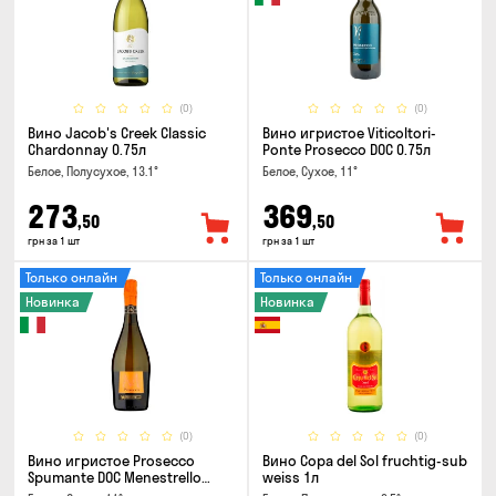
(0)
(0)
Вино Jacob's Creek Classic
Вино игристое Viticoltori-
Chardonnay 0.75л
Ponte Prosecco DOC 0.75л
Белое, Полусухое, 13.1°
Белое, Сухое, 11°
273
369
,50
,50
грн за 1 шт
грн за 1 шт
Только онлайн
Только онлайн
Новинка
Новинка
(0)
(0)
Вино игристое Prosecco
Вино Copa del Sol fruchtig-sub
Spumante DOC Menestrello
weiss 1л
0.75л