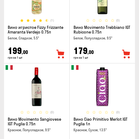
(1)
(0)
Вино игристое Fizzy Frizzante
Вино Movimento Trebbiano IGT
Amaranta Verdejo 0.75л
Rubicone 0.75л
Белое, Сладкое, 5.5°
Белое, Полусладкое, 9.5°
199
179
,00
,00
грн за 1 шт
грн за 1 шт
(0)
(0)
Вино Movimento Sangiovese
Вино Ciao Primitivo Merlot IGT
IGT Puglia 0.75л
Puglia 1л
Красное, Полусладкое, 9.5°
Красное, Сухое, 13.5°