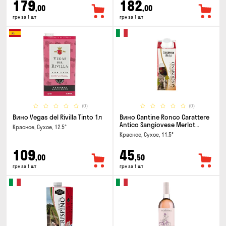
179
182
,00
,00
грн за 1 шт
грн за 1 шт
(0)
(0)
Вино Vegas del Rivilla Tinto 1л
Вино Cantine Ronco Carattere
Antico Sangiovese Merlot
Красное, Сухое, 12.5°
Rubicone IGT 0.25л
Красное, Сухое, 11.5°
109
45
,00
,50
грн за 1 шт
грн за 1 шт