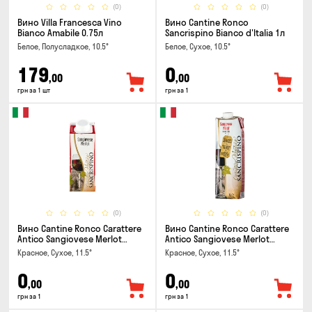
(0)
(0)
Вино Villa Francesca Vino
Вино Cantine Ronco
Bianco Amabile 0.75л
Sancrispino Bianco d'Italia 1л
Белое, Полусладкое, 10.5°
Белое, Сухое, 10.5°
179
0
,00
,00
грн за 1 шт
грн за 1
(0)
(0)
Вино Cantine Ronco Carattere
Вино Cantine Ronco Carattere
Antico Sangiovese Merlot
Antico Sangiovese Merlot
Rubicone IGT 0.25л
Rubicone IGT 1л
Красное, Сухое, 11.5°
Красное, Сухое, 11.5°
0
0
,00
,00
грн за 1
грн за 1