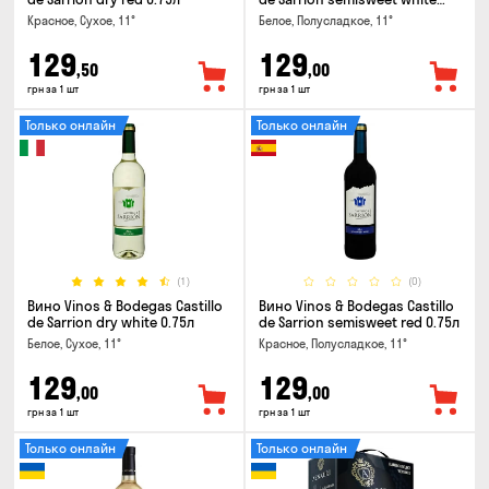
0.75л
Красное, Сухое, 11°
Белое, Полусладкое, 11°
129
129
,50
,00
грн за 1 шт
грн за 1 шт
Только онлайн
Только онлайн
(1)
(0)
Вино Vinos & Bodegas Castillo
Вино Vinos & Bodegas Castillo
de Sarrion dry white 0.75л
de Sarrion semisweet red 0.75л
Белое, Сухое, 11°
Красное, Полусладкое, 11°
129
129
,00
,00
грн за 1 шт
грн за 1 шт
Только онлайн
Только онлайн