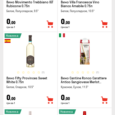
Вино Movimento Trebbiano IGT
Вино Villa Francesca Vino
Rubicone 0.75л
Bianco Amabile 0.75л
Белое, Полусладкое, 9.5°
Белое, Полусладкое, 10.5°
0
0
,00
,00
грн за 1
грн за 1
Новинка
(0)
(0)
Вино Fifty Provinces Sweet
Вино Cantine Ronco Carattere
White 0.75л
Antico Sangiovese Merlot
Rubicone IGT 0.25л
Белое, Сладкое, 10.5°
Красное, Сухое, 11.5°
0
0
,00
,00
грн за 1
грн за 1
Новинка
Новинка