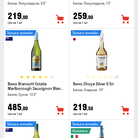
Белое, Полусладкое, 9.5°
Белое, Полусладкое, 13°
219
259
,00
,00
грн за 1 шт
грн за 1 шт
Только онлайн
Только онлайн
(1)
(0)
Вино Brancott Estate
Вино Choya Silver 0.5л
Marlborough Sauvignon Blanc
Белое, Сладкое, 10°
0.75л
Белое, Сухое, 12.5°
485
219
,00
,50
грн за 1 шт
грн за 1 шт
Только онлайн
Только онлайн
Новинка