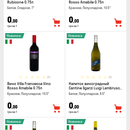
Rubicone 0.75л
Rosso Amabile 0.75л
Белое, Сладкое, 7°
Красное, Полусладкое, 10.5°
0
0
,00
,00
грн за 1
грн за 1
Новинка
Новинка
(0)
(0)
Вино Villa Francesca Vino
Напиток виноградный
Rosso Amabile 0.75л
Cantine Sgarzi Luigi Lambrusco
IGT Emilia Bianca Frizziante
Красное, Полусладкое, 10.5°
Белое, Полусладкое, 6.5°
0.75л
0
0
,00
,00
грн за 1
грн за 1
Новинка
Новинка