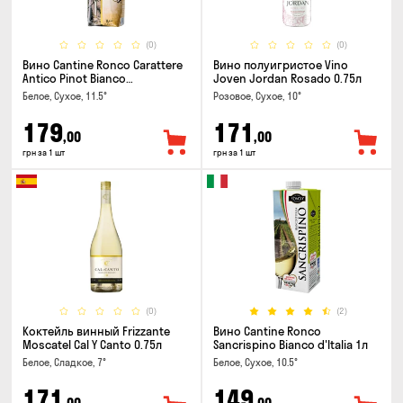
(0)
(0)
Вино Cantine Ronco Carattere
Вино полуигристое Vino
Antico Pinot Bianco
Joven Jordan Rosado 0.75л
Chardonnay Rubicone IGT 1л
Белое, Сухое, 11.5°
Розовое, Сухое, 10°
179
171
,00
,00
грн за 1 шт
грн за 1 шт
(0)
(2)
Коктейль винный Frizzante
Вино Cantine Ronco
Moscatel Cal Y Canto 0.75л
Sancrispino Bianco d'Italia 1л
Белое, Сладкое, 7°
Белое, Сухое, 10.5°
171
149