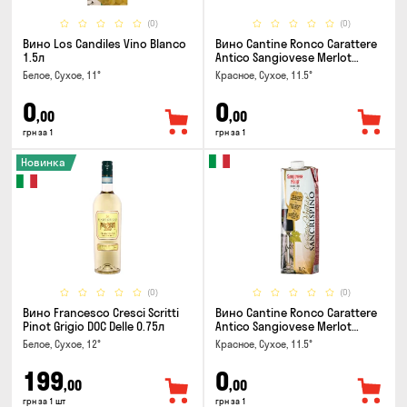
(0)
(0)
Вино Los Candiles Vino Blanco
Вино Cantine Ronco Carattere
1.5л
Antico Sangiovese Merlot
Rubicone IGT 0.25л
Белое, Сухое, 11°
Красное, Сухое, 11.5°
0
0
,00
,00
грн за 1
грн за 1
Новинка
(0)
(0)
Вино Francesco Cresci Scritti
Вино Cantine Ronco Carattere
Pinot Grigio DOC Delle 0.75л
Antico Sangiovese Merlot
Rubicone IGT 1л
Белое, Сухое, 12°
Красное, Сухое, 11.5°
199
0
,00
,00
грн за 1 шт
грн за 1