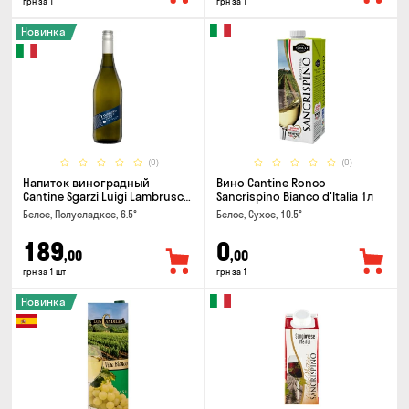
грн за 1
грн за 1
Новинка
(0)
(0)
Напиток виноградный
Вино Cantine Ronco
Cantine Sgarzi Luigi Lambrusco
Sancrispino Bianco d'Italia 1л
IGT Emilia Bianca Frizziante
Белое, Полусладкое, 6.5°
Белое, Сухое, 10.5°
0.75л
189
0
,00
,00
грн за 1 шт
грн за 1
Новинка