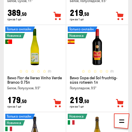
Белое, Сухое, 11°
Белое, Полусладкое, 9.5°
389
219
,50
,50
грн за 1 шт
грн за 1 шт
Только онлайн
Только онлайн
Новинка
Новинка
(0)
(0)
Вино Flor de Verao Vinho Verde
Вино Copa del Sol fruchtig-
Branco 0.75л
süss rotwein 1л
Белое, Полусухое, 9.5°
Полусладкое, 9.5°
179
219
,50
,50
грн за 1 шт
грн за 1 шт
Только онлайн
Новинка
Новинка