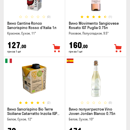
(0)
(1)
Вино Cantine Ronco
Вино Movimento Sangiovese
Sancrispino Rosso d'Italia 1л
Rosato IGT Puglia 0.75л
Красное, Сухое, 11°
Розовое, Полусладкое, 9.5°
127
160
,00
,00
грн за 1 шт
грн за 1 шт
(2)
(0)
Вино Sancrispino Bio Terre
Вино полуигристое Vino
Siciliane Catarratto Inzolia IGP
Joven Jordan Blanco 0.75л
0.5л
Белое, Сухое, 12°
Белое, Сухое, 10°