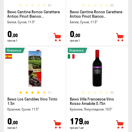
(0)
(0)
Вино Cantine Ronco Carattere
Вино Cantine Ronco Carattere
Antico Pinot Bianco
Antico Pinot Bianco
Chardonnay Rubicone IGT 0.25л
Chardonnay Rubicone IGT 1л
Белое, Сухое, 11.5°
Белое, Сухое, 11.5°
0
0
,00
,00
грн за 1
грн за 1
Новинка
Новинка
(1)
(0)
Вино Los Candiles Vino Tinto
Вино Villa Francesca Vino
1.5л
Rosso Amabile 0.75л
Красное, Сухое, 11.5°
Красное, Полусладкое, 10.5°
0
179
,00
,00
грн за 1
грн за 1 шт