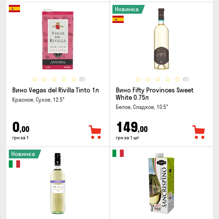
Новинка
(0)
(0)
Вино Vegas del Rivilla Tinto 1л
Вино Fifty Provinces Sweet
White 0.75л
Красное, Сухое, 12.5°
Белое, Сладкое, 10.5°
0
149
,00
,00
грн за 1
грн за 1 шт
Новинка