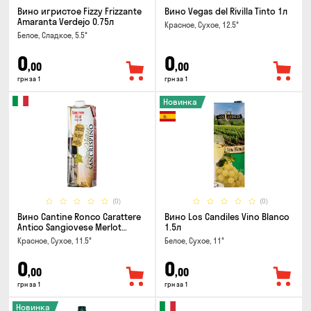
Вино игристое Fizzy Frizzante
Вино Vegas del Rivilla Tinto 1л
Amaranta Verdejo 0.75л
Красное, Сухое, 12.5°
Белое, Сладкое, 5.5°
0
0
,00
,00
грн за 1
грн за 1
Новинка
(0)
(0)
Вино Cantine Ronco Carattere
Вино Los Candiles Vino Blanco
Antico Sangiovese Merlot
1.5л
Rubicone IGT 1л
Красное, Сухое, 11.5°
Белое, Сухое, 11°
0
0
,00
,00
грн за 1
грн за 1
Новинка