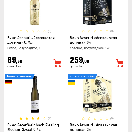
(0)
(0)
Вино Aznauri «Алазанская
Вино Aznauri «Алазанская
долина» 0.75л
долина» 3л
Белое, Полусладкое, 13°
Красное, Полусладкое, 13°
89
259
,50
,00
грн за 1 шт
грн за 1 шт
Только онлайн
Только онлайн
(1)
(0)
Вино Peter Weinbach Riesling
Вино Aznauri «Алазанская
Medium Sweet 0.75л
долина» 3л