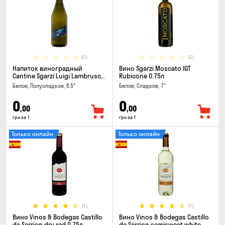
(0)
(0)
Напиток виноградный
Вино Sgarzi Moscato IGT
Cantine Sgarzi Luigi Lambrusco
Rubicone 0.75л
IGT Emilia Bianca Frizziante
Белое, Полусладкое, 6.5°
Белое, Сладкое, 7°
0.75л
0
0
,00
,00
грн за 1
грн за 1
Только онлайн
Только онлайн
(1)
(1)
Вино Vinos & Bodegas Castillo
Вино Vinos & Bodegas Castillo
de Sarrion dry red 0.75л
de Sarrion semisweet white