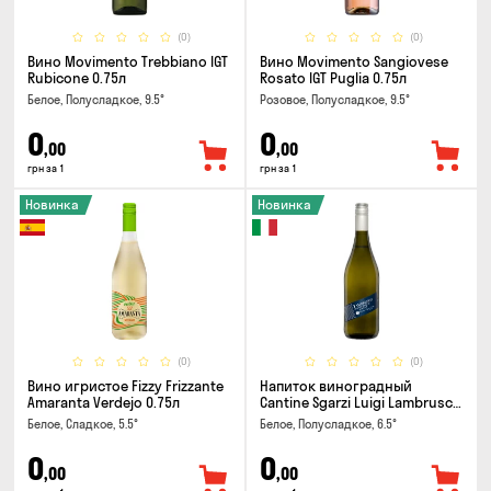
(0)
(0)
Вино Movimento Trebbiano IGT
Вино Movimento Sangiovese
Rubicone 0.75л
Rosato IGT Puglia 0.75л
Белое, Полусладкое, 9.5°
Розовое, Полусладкое, 9.5°
0
0
,00
,00
грн за 1
грн за 1
Новинка
Новинка
(0)
(0)
Вино игристое Fizzy Frizzante
Напиток виноградный
Amaranta Verdejo 0.75л
Cantine Sgarzi Luigi Lambrusco
IGT Emilia Bianca Frizziante
Белое, Сладкое, 5.5°
Белое, Полусладкое, 6.5°
0.75л
0
0
,00
,00