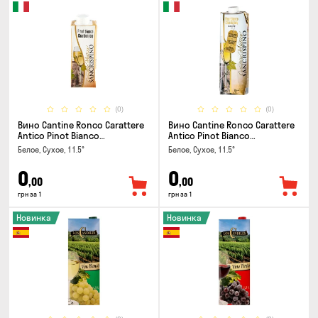
(0)
(0)
Вино Cantine Ronco Carattere
Вино Cantine Ronco Carattere
Antico Pinot Bianco
Antico Pinot Bianco
Chardonnay Rubicone IGT 0.25л
Chardonnay Rubicone IGT 1л
Белое, Сухое, 11.5°
Белое, Сухое, 11.5°
0
0
,00
,00
грн за 1
грн за 1
Новинка
Новинка