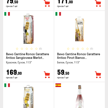
79
171
,50
,00
грн за 1 шт
грн за 1 шт
(0)
(0)
Вино Cantine Ronco Carattere
Вино Cantine Ronco Carattere
Antico Sangiovese Merlot
Antico Pinot Bianco
Rubicone IGT 1л
Chardonnay Rubicone IGT 0.25л
Красное, Сухое, 11.5°
Белое, Сухое, 11.5°
169
59
,00
,50
грн за 1 шт
грн за 1 шт