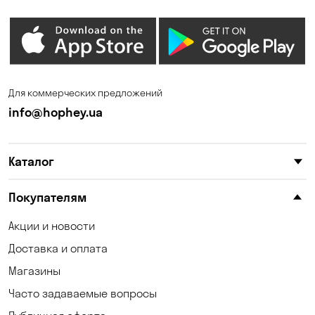
Карнауховка
Келеберда
Клинцы
Княжичи
Корсунцы
Котовка
Для коммерческих предложений
Кошары
Красноселка
info@hophey.ua
Кременчуг
Кривой Рог
Каталог
Кропивницкий
Крюковщина
Кулеши
Кушугум
Покупателям
Лески
Лесники
Акции и новости
Доставка и оплата
Лозоватка
Марьяновка
Магазины
Матвеевка
Николаев
Часто задаваемые вопросы
Николаевка
Новая Знаменка