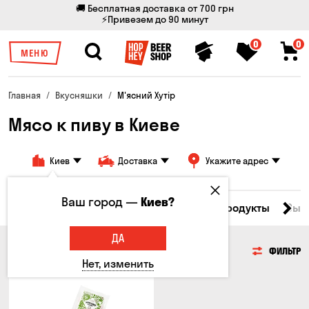
🚚 Бесплатная доставка от 700 грн
⚡Привезем до 90 минут
0
0
МЕНЮ
Главная
Вкусняшки
М'ясний Хутір
Мясо к пиву в Киеве
Киев
Доставка
Укажите адрес
Ваш город —
Киев?
Все товары
Мясо
Рыба
Морепродукты
Сыр
ДА
МЯСО
ФИЛЬТР
Нет, изменить