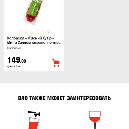
(0)
Колбаски «М'ясний Хутір»
Мини Салями сырокопченые,
150г
Колбаски
149
,00
грн за 1 шт
ВАС ТАКЖЕ МОЖЕТ ЗАИНТЕРЕСОВАТЬ