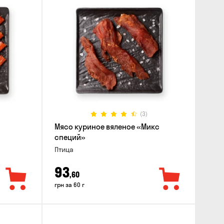
(3)
Мясо куриное вяленое «Микс
специй»
Птица
93
,60
грн за 60 г