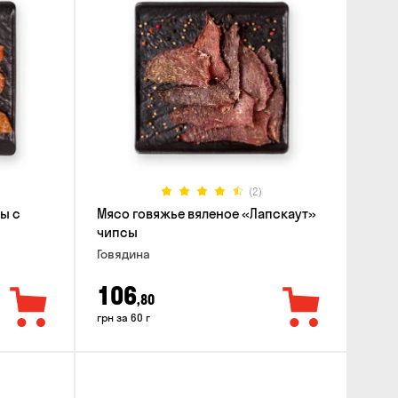
(2)
ы с
Мясо говяжье вяленое «Лапскаут»
чипсы
Говядина
106
,80
грн за 60 г