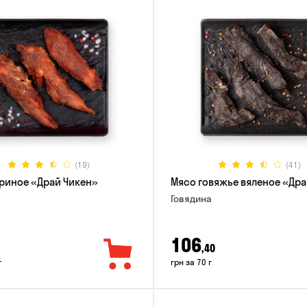
(19)
(41)
риное «Драй Чикен»
Мясо говяжье вяленое «Дра
Говядина
106
,40
г
грн за 70 г