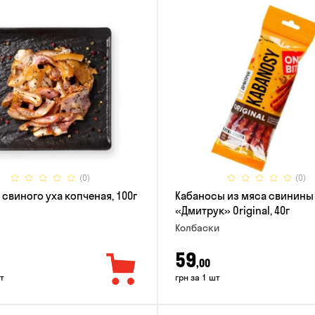
(0)
(0)
 свиного уха копченая, 100г
Кабаносы из мяса свинины
«Дмитрук» Original, 40г
Колбаски
59
,00
т
грн за 1 шт