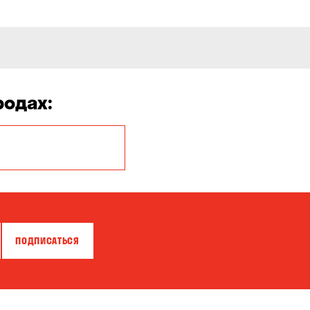
родах:
Белогородка
Великая
Северинка
Вышгород
ПОДПИСАТЬСЯ
Дмитровка
Калиновка