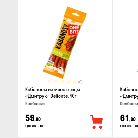
(0)
Кабаносы из мяса птицы
Кабанос
«Дмитрук» Delicate, 40г
«Дмитрук
Колбаски
Колбаск
59
61
,00
,00
грн за 1 шт
грн за 1 ш