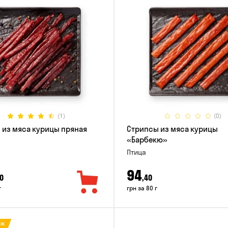
(1)
(0)
 из мяса курицы пряная
Стрипсы из мяса курицы
«Барбекю»
Птица
94
0
,40
г
грн за 80 г
аж