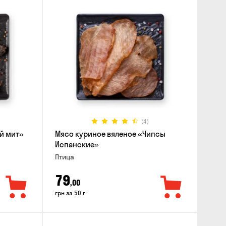
(4)
й мит»
Мясо куриное вяленое «Чипсы
Испанские»
Птица
79
,00
грн за 50 г