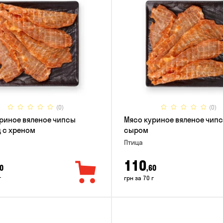
(0)
(0)
риное вяленое чипсы
Мясо куриное вяленое чипс
 с хреном
сыром
Птица
110
0
,60
г
грн за 70 г