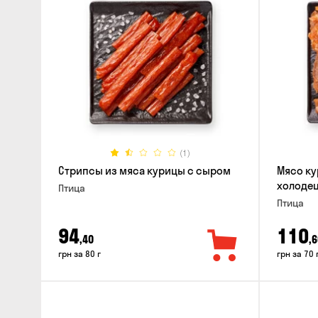
(1)
Стрипсы из мяса курицы с сыром
Мясо ку
холодец
Птица
Птица
94
110
,40
,6
грн за 80 г
грн за 70 