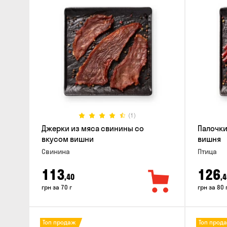
(1)
Джерки из мяса свинины со
Палочки
вкусом вишни
вишня
Свинина
Птица
113
126
,40
,4
грн за 70 г
грн за 80 
Топ продаж
Топ прод