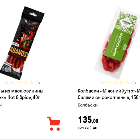
(0)
(0)
ы из мяса свинины
Колбаски «М'ясний Хутір» 
» Hot & Spicy, 40г
Салями сырокопченые, 150
и
Колбаски
135
,00
т
грн за 1 шт