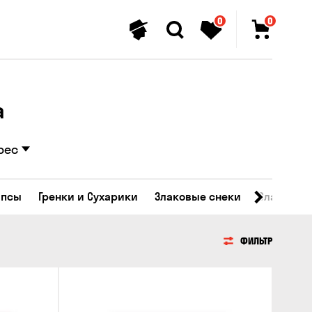
0
0
а
рес
ипсы
Гренки и Сухарики
Злаковые снеки
Сладости
ФИЛЬТР