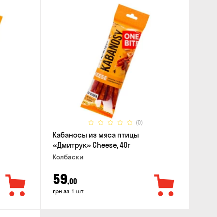
(0)
Кабаносы из мяса птицы
«Дмитрук» Cheese, 40г
Колбаски
59
,00
грн за 1 шт