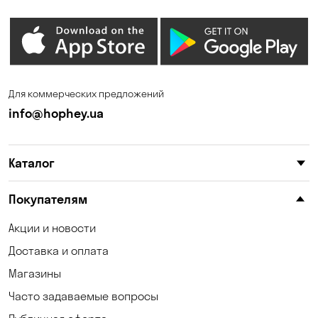
Карнауховка
Келеберда
Киев
Клинцы
Княжичи
Корсунцы
Для коммерческих предложений
Котовка
Кошары
info@hophey.ua
Красноселка
Кременчуг
Каталог
Кропивницкий
Крюковщина
Кулеши
Кушугум
Покупателям
Лески
Лесники
Акции и новости
Доставка и оплата
Лозоватка
Марьяновка
Магазины
Матвеевка
Николаев
Часто задаваемые вопросы
Николаевка
Новая Знаменка