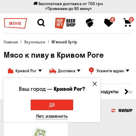
🚚 Бесплатная доставка от 700 грн
⚡Привезем до 90 минут
0
0
МЕНЮ
Главная
Вкусняшки
М'ясний Хутір
Мясо к пиву в Кривом Роге
Кривой Рог
Доставка
Укажите адрес
Ваш город —
Кривой Рог?
Все товары
Мясо
Рыба
Морепродукты
Сыр
ДА
МЯСО
ФИЛЬТР
Нет, изменить