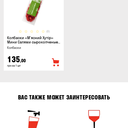
(0)
Колбаски «М'ясний Хутір»
Мини Салями сырокопченые,
150г
Колбаски
135
,00
грн за 1 шт
ВАС ТАКЖЕ МОЖЕТ ЗАИНТЕРЕСОВАТЬ