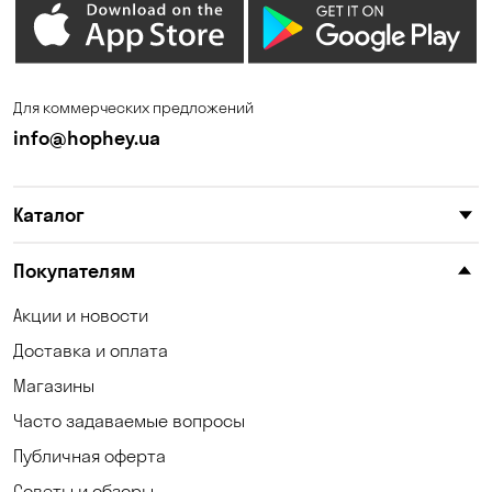
Елизаветовка
Зазимье
Запорожье
Ирпень
Для коммерческих предложений
Калиновка
Каменные Потоки
info@hophey.ua
Каменское
Карнауховка
Каталог
Катериновка
Келеберда
Клинцы
Княжичи
Покупателям
Корсунцы
Котовка
Акции и новости
Доставка и оплата
Коцюбинское
Кошары
Магазины
Красноселка
Кременчуг
Часто задаваемые вопросы
Кривой Рог
Кривуши
Публичная оферта
Советы и обзоры