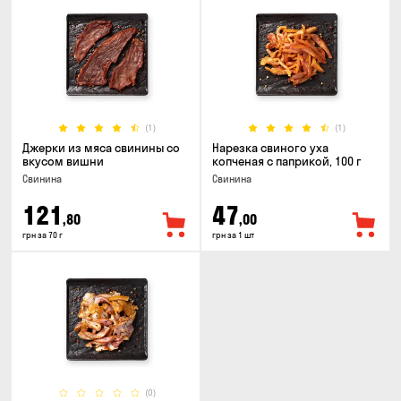
(1)
(1)
Джерки из мяса свинины со
Нарезка свиного уха
вкусом вишни
копченая с паприкой, 100 г
Свинина
Свинина
121
47
,80
,00
грн за 70 г
грн за 1 шт
(0)