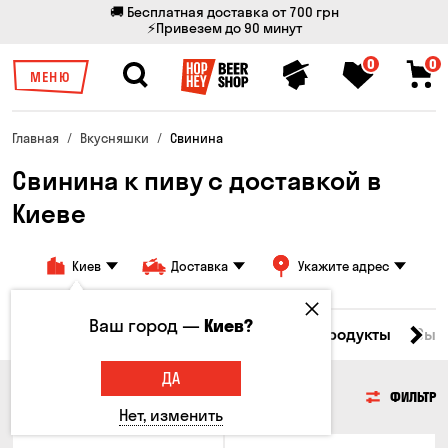
🚚 Бесплатная доставка от 700 грн
⚡Привезем до 90 минут
0
0
МЕНЮ
Главная
Вкусняшки
Свинина
Свинина к пиву с доставкой в ​​
Киеве
Киев
Доставка
Укажите адрес
Ваш город —
Киев?
Все товары
Мясо
Рыба
Морепродукты
Сыр
ДА
МЯСО
ФИЛЬТР
Нет, изменить