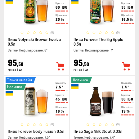
Гіркота
Гіркота
60
IBU
35
IBU
Щільність
Щільність
20
%
16.5
%
(0)
(0)
Пиво Volynski Browar Twelve
Пиво Forever The Big Apple
0.5л
0.5л
Світле, Нефільтроване, 8°
Світле, Нефільтроване, 7°
95
95
,50
,50
грн за 1 шт
грн за 1 шт
Тільки онлайн
Новинка
Міцність
Міцність
Новинка
7.5
°
7.4
°
Гіркота
Гіркота
45
IBU
30
IBU
Щільність
Щільність
18
%
19
%
(0)
(0)
Пиво Forever Body Fusion 0.5л
Пиво Saga Milk Stout 0.33л
Світле, Нефільтроване, 7.5°
Темне, Нефільтроване, 7.4°