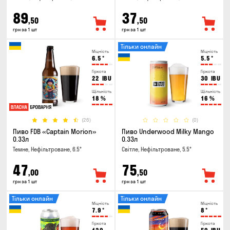
89
37
,50
,50
грн за 1 шт
грн за 1 шт
Тільки онлайн
Міцність
Міцність
6.5
°
5.5
°
Гіркота
Гіркота
22
IBU
30
IBU
Щільність
Щільність
18
%
16
%
(26)
(0)
Пиво FDB «Captain Morion»
Пиво Underwood Milky Mango
0.33л
0.33л
Темне, Нефільтроване, 6.5°
Світле, Нефільтроване, 5.5°
47
75
,00
,50
грн за 1 шт
грн за 1 шт
Тільки онлайн
Тільки онлайн
Міцність
Міцність
7.9
°
8
°
Гіркота
Гіркота