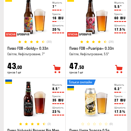
Міцність
Міцність
7
°
5.5
°
Гіркота
Гіркота
16
IBU
60
IBU
Щільність
Щільність
20
%
17.5
%
(30)
(26)
Пиво FDB «Goldy» 0.33л
Пиво FDB «Puaripa» 0.33л
Світле, Нефільтроване, 7°
Світле, Нефільтроване, 5.5°
43
47
,00
,50
грн за 1 шт
грн за 1 шт
Тільки онлайн
Міцність
Міцність
8.5
°
6.2
°
Гіркота
Гіркота
35
IBU
27
IBU
Щільність
Щільність
23
%
17.5
%
(3)
(0)
Пиво Volynski Browar Big Man
Пиво Ципа Золота 0.5л