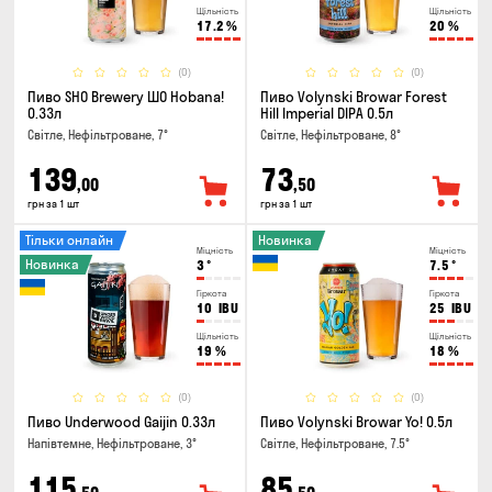
Щільність
Щільність
17.2
%
20
%
(0)
(0)
Пиво SHO Brewery ШО Hobana!
Пиво Volynski Browar Forest
0.33л
Hill Imperial DIPA 0.5л
Світле, Нефільтроване, 7°
Світле, Нефільтроване, 8°
139
73
,00
,50
грн за 1 шт
грн за 1 шт
Тільки онлайн
Новинка
Міцність
Міцність
Новинка
3
°
7.5
°
Гіркота
Гіркота
10
IBU
25
IBU
Щільність
Щільність
19
%
18
%
(0)
(0)
Пиво Underwood Gaijin 0.33л
Пиво Volynski Browar Yo! 0.5л
Напівтемне, Нефільтроване, 3°
Світле, Нефільтроване, 7.5°
115
85