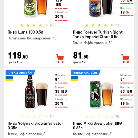
129
50
IBU
IBU
Щільність
19
%
Щільність
20
%
(2)
(1)
Пиво Ципа 100 0.5л
Пиво Forever Turkish Night
Tonka Imperial Stout 0.5л
Напівтемне, Нефільтроване, 7.9°
Темне, Нефільтроване, 8°
119
81
,50
,50
грн за 1 шт
грн за 1 шт
Тільки онлайн
Тільки онлайн
Міцність
Міцність
8
°
8
°
Гіркота
Гіркота
35
IBU
60
IBU
Щільність
Щільність
20
%
19
%
(0)
(0)
Пиво Volynski Browar Salvator
Пиво Mikki Brew Joker DIPA
0.35л
0.33л
Темне, Нефільтроване, 8°
Світле, Нефільтроване, 8°