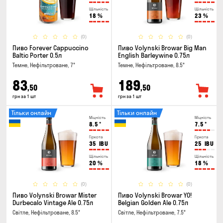
Щільність
Щільність
18
%
23
%
(0)
(0)
Пиво Forever Cappuccino
Пиво Volynski Browar Big Man
Baltic Porter 0.5л
English Barleywine 0.75л
Темне, Нефільтроване, 7°
Темне, Нефільтроване, 8.5°
83
189
,50
,50
грн за 1 шт
грн за 1 шт
Тільки онлайн
Тільки онлайн
Міцність
Міцність
8.5
°
7.5
°
Гіркота
Гіркота
35
IBU
25
IBU
Щільність
Щільність
20
%
18
%
(0)
(0)
Пиво Volynski Browar Mister
Пиво Volynski Browar YO!
Durbecalo Vintage Ale 0.75л
Belgian Golden Ale 0.75л
Світле, Нефільтроване, 8.5°
Світле, Нефільтроване, 7.5°