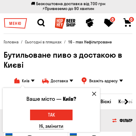
🚚 Безкоштовна доставка від 700 грн
⚡Привеземо до 90 хвилин
0
0
МЕНЮ
Головна
Сьогодні в пляшках
16 - max Нефільтроване
Бутильоване пиво з достакою в
Києві
Київ
Доставка
Вкажіть адресу
Ваше місто —
Київ?
Всі товари
Пиво
Сидр
Вино
Віскі
Коктейл
ТАК
ПИВО
ФІЛЬТР
Ні, змінити