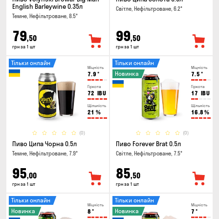
English Barleywine 0.35л
Світле, Нефільтроване, 6.2°
Темне, Нефільтроване, 8.5°
79
99
,50
,50
грн за 1 шт
грн за 1 шт
Тільки онлайн
Тільки онлайн
Міцність
Міцність
Новинка
7.9
°
7.5
°
Гіркота
Гіркота
72
IBU
17
IBU
Щільність
Щільність
21
%
16.8
%
(0)
(0)
Пиво Ципа Чорна 0.5л
Пиво Forever Brat 0.5л
Темне, Нефільтроване, 7.9°
Світле, Нефільтроване, 7.5°
95
85
,00
,50
грн за 1 шт
грн за 1 шт
Тільки онлайн
Тільки онлайн
Міцність
Міцність
Новинка
Новинка
8
°
7
°