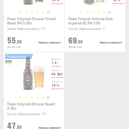
18
%
18
%
(0)
(0)
Пиво Volynski Browar Forest
Пиво Forever Volume Club
Black IPA 0.35л
Imperial NZ IPA 0.5л
Темне, Нефільтроване, 7.3°
Світле, Нефільтроване, 7°
55
69
,50
,50
Немає в наявності
Немає в наявності
грн за 1 шт
грн за 1 шт
Тільки онлайн
Міцність
7.5
°
Гіркота
40
IBU
Щільність
19
%
(0)
Пиво Volynski Browar Quest
0.35л
Світле, Нефільтроване, 7.5°
47
,50
Немає в наявності