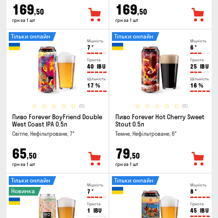
169
169
,50
,50
грн за 1 шт
грн за 1 шт
Тільки онлайн
Тільки онлайн
Міцність
Міцність
7
°
6
°
Гіркота
Гіркота
40
IBU
25
IBU
Щільність
Щільність
17
%
16
%
(0)
(0)
Пиво Forever BoyFriend Double
Пиво Forever Hot Cherry Sweet
West Coast IPA 0.5л
Stout 0.5л
Світле, Нефільтроване, 7°
Темне, Нефільтроване, 6°
65
79
,50
,50
грн за 1 шт
грн за 1 шт
Тільки онлайн
Тільки онлайн
Міцність
Міцність
Новинка
7
°
8
°
Гіркота
Гіркота
1
IBU
45
IBU