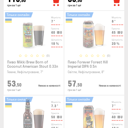
,50
,50
грн за 1 шт
грн за 1 шт
Тільки онлайн
Тільки онлайн
Міцність
Міцність
7
°
8
°
Гіркота
Гіркота
40
IBU
45
IBU
Щільність
Щільність
18
%
20
%
(0)
(0)
Пиво Mikki Brew Born of
Пиво Forever Forest Hill
Coconut American Stout 0.33л
Imperial DIPA 0.5л
Темне, Нефільтроване, 7°
Світле, Нефільтроване, 8°
53
57
,50
,50
Немає в наявності
Немає в наявності
грн за 1 шт
грн за 1 шт
Тільки онлайн
Тільки онлайн
Міцність
Міцність
7.3
°
7
°
Гіркота
Гіркота
50
IBU
40
IBU
Щільність
Щільність