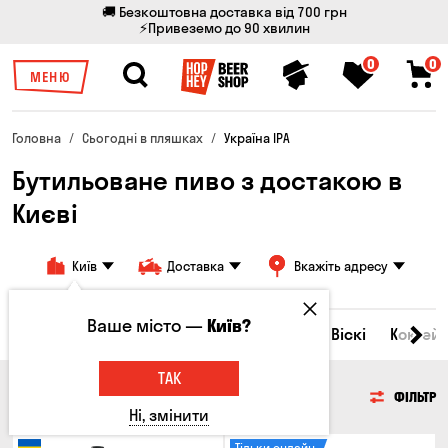
🚚 Безкоштовна доставка від 700 грн
⚡Привеземо до 90 хвилин
0
0
МЕНЮ
Головна
Сьогодні в пляшках
Україна IPA
Бутильоване пиво з достакою в
Києві
Київ
Доставка
Вкажіть адресу
Ваше місто —
Київ?
Всі товари
Пиво
Сидр
Вино
Віскі
Коктейл
ТАК
ПИВО
ФІЛЬТР
Ні, змінити
Тільки онлайн