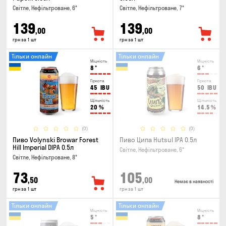
Світле, Нефільтроване, 6°
Світле, Нефільтроване, 7°
139
139
,00
,00
грн за 1 шт
грн за 1 шт
Тільки онлайн
Тільки онлайн
Міцність
Міцність
8
°
6
°
Гіркота
Гіркота
45
IBU
50
IBU
Щільність
Щільність
20
%
14.5
%
(0)
(0)
Пиво Volynski Browar Forest
Пиво Ципа Hutsul IPA 0.5л
Hill Imperial DIPA 0.5л
Світле, Нефільтроване, 6°
Світле, Нефільтроване, 8°
73
105
,50
,00
Немає в наявності
грн за 1 шт
грн за 1 шт
Тільки онлайн
Тільки онлайн
Міцність
Міцність
5
°
8
°