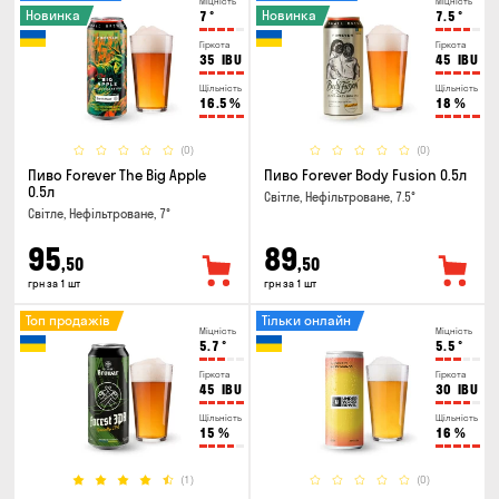
Міцність
Міцність
Новинка
Новинка
7
°
7.5
°
Гіркота
Гіркота
35
IBU
45
IBU
Щільність
Щільність
16.5
%
18
%
(0)
(0)
Пиво Forever The Big Apple
Пиво Forever Body Fusion 0.5л
0.5л
Світле, Нефільтроване, 7.5°
Світле, Нефільтроване, 7°
95
89
,50
,50
грн за 1 шт
грн за 1 шт
Топ продажів
Тільки онлайн
Міцність
Міцність
5.7
°
5.5
°
Гіркота
Гіркота
45
IBU
30
IBU
Щільність
Щільність
15
%
16
%
(1)
(0)