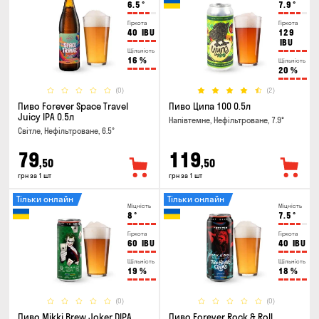
6.5
°
7.9
°
Гіркота
Гіркота
40
IBU
129
IBU
Щільність
16
%
Щільність
20
%
(0)
(2)
Пиво Forever Space Travel
Пиво Ципа 100 0.5л
Juicy IPA 0.5л
Напівтемне, Нефільтроване, 7.9°
Світле, Нефільтроване, 6.5°
79
119
,50
,50
грн за 1 шт
грн за 1 шт
Тільки онлайн
Тільки онлайн
Міцність
Міцність
8
°
7.5
°
Гіркота
Гіркота
60
IBU
40
IBU
Щільність
Щільність
19
%
18
%
(0)
(0)
Пиво Mikki Brew Joker DIPA
Пиво Forever Rock & Roll