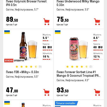
Пиво Volynski Browar Forest
Пиво Underwood Milky Mango
IPA 0.5л
0.33л
Світле, Нефільтроване, 5.7°
Світле, Нефільтроване, 5.5°
89
75
,50
,50
грн за 1 шт
грн за 1 шт
Міцність
Міцність
5.5
°
4.5
°
Гіркота
Гіркота
60
IBU
40
IBU
Щільність
Щільність
14
%
12
%
(5)
(2)
Пиво FDB «Milky» 0.33л
Пиво Forever Sorbet Line #1
Mango & Coconut Tropical IPA
Світле, Нефільтроване, 5.5°
0.5л
Світле, Нефільтроване, 4.5°
47
93
,00
,50
грн за 1 шт
грн за 1 шт
Тільки онлайн
Міцність
Міцність