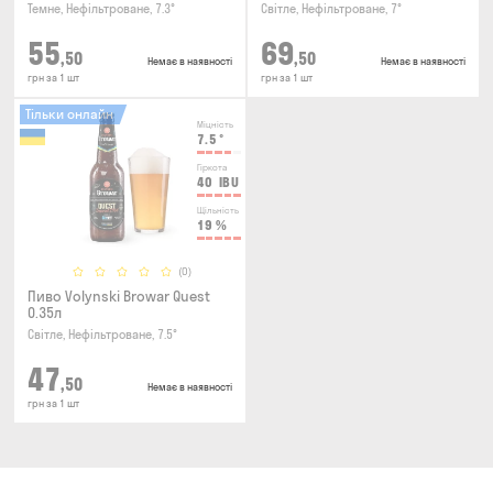
Темне, Нефільтроване, 7.3°
Світле, Нефільтроване, 7°
55
69
,50
,50
Немає в наявності
Немає в наявності
грн за 1 шт
грн за 1 шт
Тільки онлайн
Міцність
7.5
°
Гіркота
40
IBU
Щільність
19
%
(0)
Пиво Volynski Browar Quest
0.35л
Світле, Нефільтроване, 7.5°
47
,50
Немає в наявності
грн за 1 шт