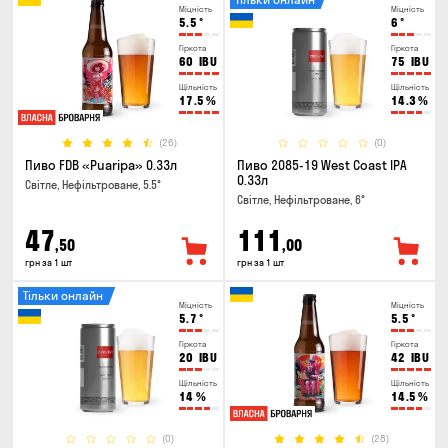
Міцність
Міцність
5.5
°
6
°
Гіркота
Гіркота
60
IBU
75
IBU
Щільність
Щільність
17.5
%
14.3
%
(26)
(0)
Пиво FDB «Puaripa» 0.33л
Пиво 2085-19 West Coast IPA
0.33л
Світле, Нефільтроване, 5.5°
Світле, Нефільтроване, 6°
47
111
,50
,00
грн за 1 шт
грн за 1 шт
Тільки онлайн
Міцність
Міцність
5.7
°
5.5
°
Гіркота
Гіркота
20
IBU
42
IBU
Щільність
Щільність
14
%
14.5
%
(0)
(28)