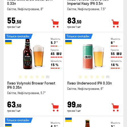
0.33л
Imperial Hazy IPA 0.5л
Світле, Нефільтроване, 8°
Світле, Нефільтроване, 7.5°
55
83
,50
,50
грн за 1 шт
грн за 1 шт
Тільки онлайн
Тільки онлайн
Міцність
Міцність
5.7
°
6
°
Гіркота
Гіркота
45
IBU
55
IBU
Щільність
Щільність
15
%
14
%
(0)
(0)
Пиво Volynski Browar Forest
Пиво Underwood IPA 0.33л
IPA 0.35л
Світле, Нефільтроване, 6°
Світле, Нефільтроване, 5.7°
63
99
,50
,00
грн за 1 шт
грн за 1 шт
Тільки онлайн
Міцність
Міцність
4.7
°
3
°