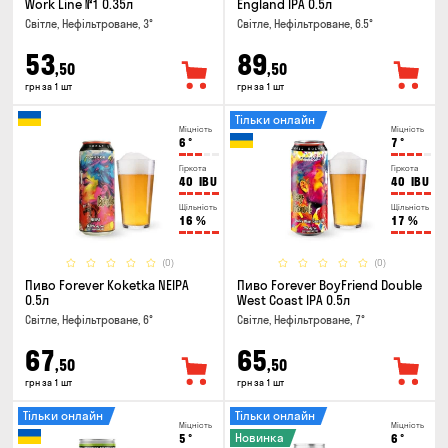
Work Line №1 0.35л
England IPA 0.5л
Світле, Нефільтроване, 3°
Світле, Нефільтроване, 6.5°
53
89
,50
,50
грн за 1 шт
грн за 1 шт
Тільки онлайн
Міцність
Міцність
6
°
7
°
Гіркота
Гіркота
40
IBU
40
IBU
Щільність
Щільність
16
%
17
%
(0)
(0)
Пиво Forever Kokеtkа NEIPA
Пиво Forever BoyFriend Double
0.5л
West Coast IPA 0.5л
Світле, Нефільтроване, 6°
Світле, Нефільтроване, 7°
67
65
,50
,50
грн за 1 шт
грн за 1 шт
Тільки онлайн
Тільки онлайн
Міцність
Міцність
Новинка
5
°
6
°