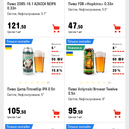
Пиво 2085-16.1 AZACCA NEIPA
Пиво FDB «Hopkins» 0.33л
0.33л
Світле, Нефільтроване, 5.5°
Світле, Нефільтроване, 5.7°
121
47
,50
,50
грн за 1 шт
грн за 1 шт
Тільки онлайн
Тільки онлайн
Міцність
Міцність
Новинка
5
°
8
°
Гіркота
Гіркота
50
IBU
60
IBU
Щільність
Щільність
15.6
%
20
%
(0)
(0)
Пиво Ципа Пломбір IPA 0.5л
Пиво Volynski Browar Twelve
0.5л
Світле, Нефільтроване, 5°
Світле, Нефільтроване, 8°
105
95
,50
,50
грн за 1 шт
грн за 1 шт
Тільки онлайн
Тільки онлайн