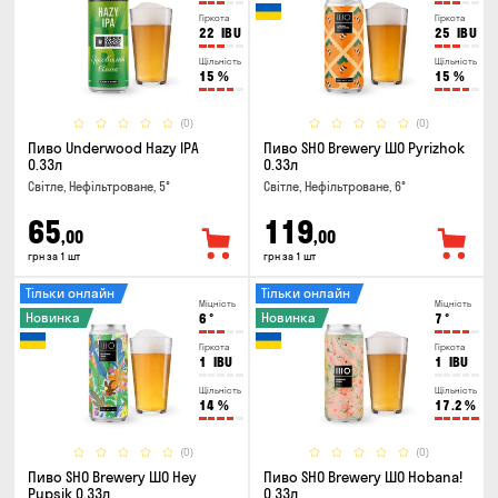
Гіркота
Гіркота
22
IBU
25
IBU
Щільність
Щільність
15
%
15
%
(0)
(0)
Пиво Underwood Hazy IPA
Пиво SHO Brewery ШО Pyrizhok
0.33л
0.33л
Світле, Нефільтроване, 5°
Світле, Нефільтроване, 6°
65
119
,00
,00
грн за 1 шт
грн за 1 шт
Тільки онлайн
Тільки онлайн
Міцність
Міцність
Новинка
Новинка
6
°
7
°
Гіркота
Гіркота
1
IBU
1
IBU
Щільність
Щільність
14
%
17.2
%
(0)
(0)
Пиво SHO Brewery ШО Hey
Пиво SHO Brewery ШО Hobana!
Pupsik 0.33л
0.33л