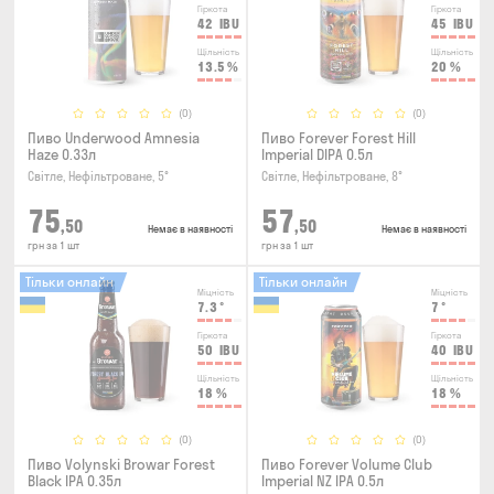
Гіркота
Гіркота
42
IBU
45
IBU
Щільність
Щільність
13.5
%
20
%
(0)
(0)
Пиво Underwood Amnesia
Пиво Forever Forest Hill
Haze 0.33л
Imperial DIPA 0.5л
Світле, Нефільтроване, 5°
Світле, Нефільтроване, 8°
75
57
,50
,50
Немає в наявності
Немає в наявності
грн за 1 шт
грн за 1 шт
Тільки онлайн
Тільки онлайн
Міцність
Міцність
7.3
°
7
°
Гіркота
Гіркота
50
IBU
40
IBU
Щільність
Щільність
18
%
18
%
(0)
(0)
Пиво Volynski Browar Forest
Пиво Forever Volume Club
Black IPA 0.35л
Imperial NZ IPA 0.5л