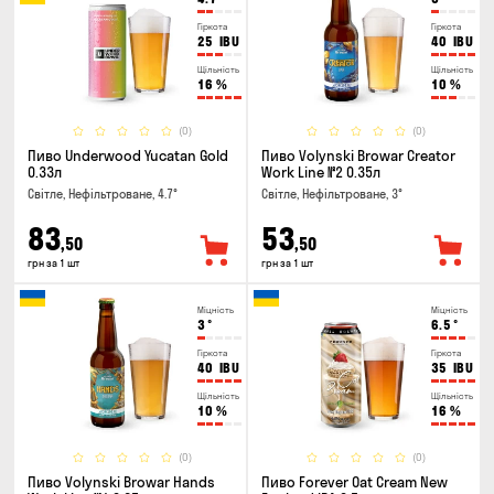
Гіркота
Гіркота
25
IBU
40
IBU
Щільність
Щільність
16
%
10
%
(0)
(0)
Пиво Underwood Yucatan Gold
Пиво Volynski Browar Creator
0.33л
Work Line №2 0.35л
Світле, Нефільтроване, 4.7°
Світле, Нефільтроване, 3°
83
53
,50
,50
грн за 1 шт
грн за 1 шт
Міцність
Міцність
3
°
6.5
°
Гіркота
Гіркота
40
IBU
35
IBU
Щільність
Щільність
10
%
16
%
(0)
(0)
Пиво Volynski Browar Hands
Пиво Forever Oat Cream New