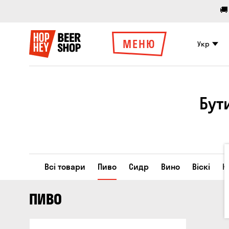
🚚
МЕНЮ
Укр
Бут
Всі товари
Пиво
Сидр
Вино
Віскі
К
ПИВО