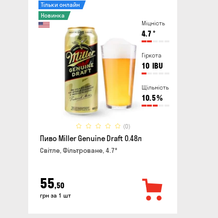
Тільки онлайн
Новинка
Міцність
4.7
°
Гіркота
10
IBU
Щільність
10.5
%
(0)
Пиво Miller Genuine Draft 0.48л
Світле, Фільтроване, 4.7°
55
,50
грн за 1 шт