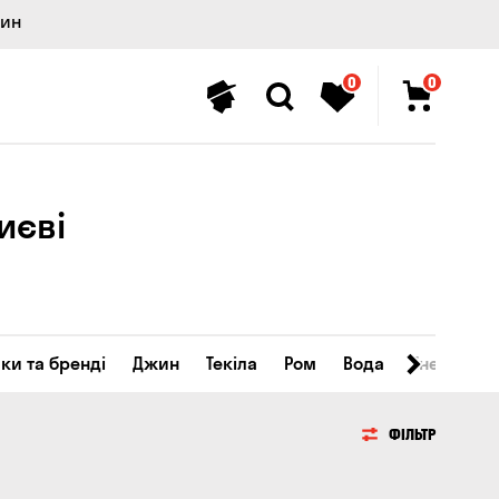
лин
0
0
иєві
ки та бренді
Джин
Текіла
Ром
Вода
Енергетичн
ФІЛЬТР