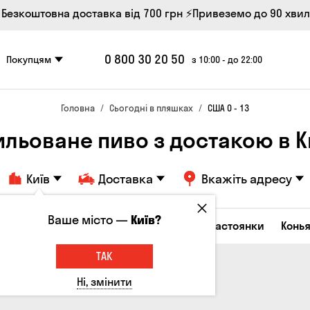
 Безкоштовна доставка від 700 грн
⚡Привеземо до 90 хви
0 800 30 20 50
Покупцям
з 10:00 - до 22:00
Головна
Сьогодні в пляшках
США 0 - 13
ильоване пиво з достакою в К
Київ
Доставка
Вкажіть адресу
Ваше місто —
Київ?
октейлі
Горілка
Соджу
Лікери та настоянки
Конья
ТАК
Ні, змінити