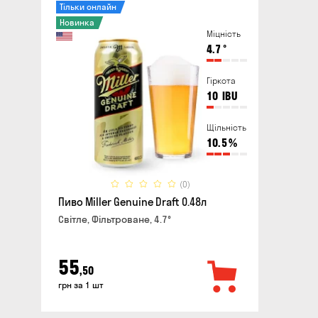
Тільки онлайн
Новинка
Міцність
4.7
°
Гіркота
10
IBU
Щільність
10.5
%
(0)
Пиво Miller Genuine Draft 0.48л
Світле, Фільтроване, 4.7°
55
,50
грн за 1 шт