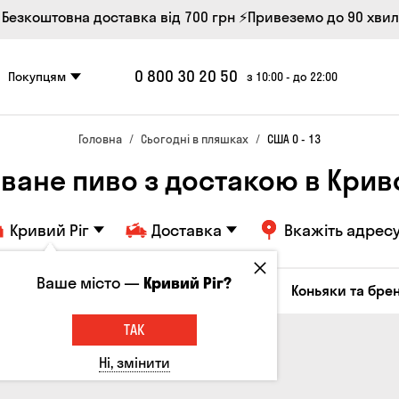
 Безкоштовна доставка від 700 грн
⚡Привеземо до 90 хви
0 800 30 20 50
Покупцям
з 10:00 - до 22:00
Головна
Сьогодні в пляшках
США 0 - 13
ване пиво з достакою в Крив
Кривий Ріг
Доставка
Вкажіть адрес
Ваше місто —
Кривий Ріг?
октейлі
Соджу
Лікери та настоянки
Коньяки та брен
ТАК
Ні, змінити