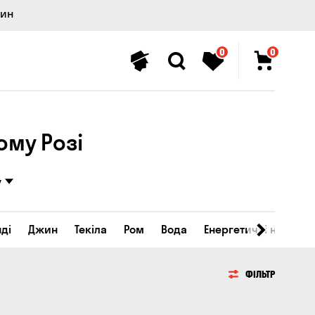
лин
0
0
ому Розі
у
ді
Джин
Текіла
Ром
Вода
Енергетичні напої
ФІЛЬТР