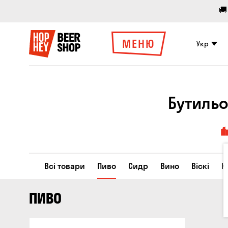
🚚
МЕНЮ
Укр
Бутильо
Всі товари
Пиво
Сидр
Вино
Віскі
К
ПИВО