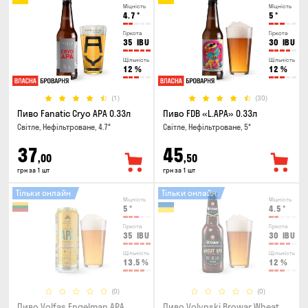
Міцність
Міцність
4.7
°
5
°
Гіркота
Гіркота
35
IBU
30
IBU
Щільність
Щільність
12
%
12
%
(1)
(30)
Пиво Fanatic Cryo APA 0.33л
Пиво FDB «L.APA» 0.33л
Світле, Нефільтроване, 4.7°
Світле, Нефільтроване, 5°
37
45
,00
,50
грн за 1 шт
грн за 1 шт
Тільки онлайн
Тільки онлайн
Міцність
Міцність
5
°
4.5
°
Гіркота
Гіркота
35
IBU
30
IBU
Щільність
Щільність
13.5
%
12
%
(0)
(0)
Пиво Volfas Engelman APA
Пиво Volynski Browar Wheat