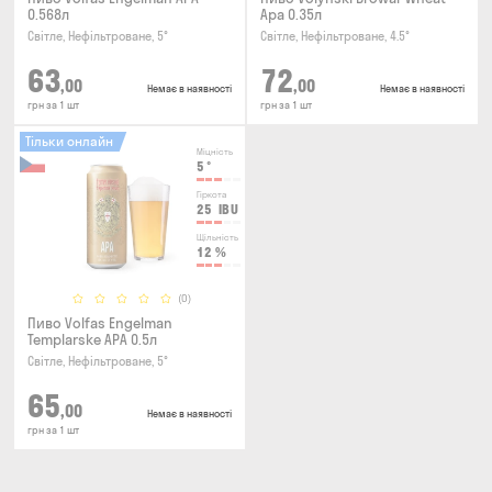
0.568л
Ара 0.35л
Світле, Нефільтроване, 5°
Світле, Нефільтроване, 4.5°
63
72
,00
,00
Немає в наявності
Немає в наявності
грн за 1 шт
грн за 1 шт
Тільки онлайн
Міцність
5
°
Гіркота
25
IBU
Щільність
12
%
(0)
Пиво Volfas Engelman
Templarske АPA 0.5л
Світле, Нефільтроване, 5°
65
,00
Немає в наявності
грн за 1 шт