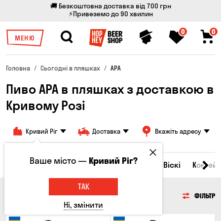
🚚 Безкоштовна доставка від 700 грн
⚡Привеземо до 90 хвилин
0
0
МЕНЮ
Головна
Сьогодні в пляшках
APA
Пиво APA в пляшках з доставкою в
Кривому Розі
Кривий Ріг
Доставка
Вкажіть адресу
Ваше місто —
Кривий Ріг?
Всі товари
Пиво
Сидр
Вино
Віскі
Коктейл
ТАК
ПИВО
ФІЛЬТР
Ні, змінити