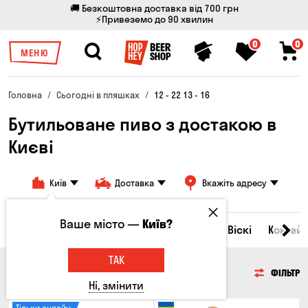
🚚 Безкоштовна доставка від 700 грн
⚡Привеземо до 90 хвилин
0
0
МЕНЮ
Головна
Сьогодні в пляшках
12 - 22 13 - 16
Бутильоване пиво з достакою в
Києві
Київ
Доставка
Вкажіть адресу
Ваше місто —
Київ?
Всі товари
Пиво
Сидр
Вино
Віскі
Коктейл
ТАК
ПИВО
ФІЛЬТР
Ні, змінити
Тільки онлайн