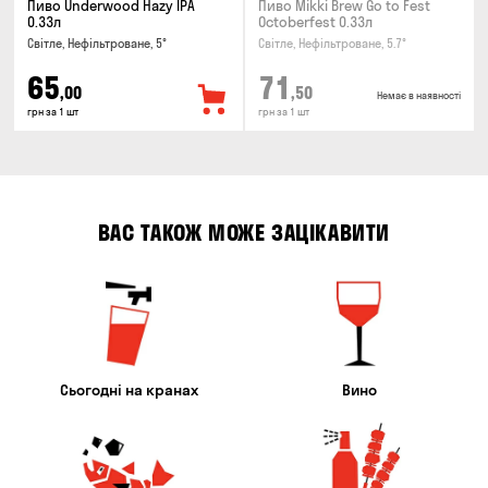
Пиво Underwood Hazy IPA
Пиво Mikki Brew Go to Fest
0.33л
Octoberfest 0.33л
Світле, Нефільтроване, 5°
Світле, Нефільтроване, 5.7°
65
71
,00
,50
Немає в наявності
грн за 1 шт
грн за 1 шт
ВАС ТАКОЖ МОЖЕ ЗАЦІКАВИТИ
Сьогодні на кранах
Вино