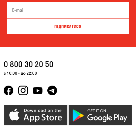
Запоріжжя
Кам'янське
Кривий Ріг
Кропивницький
ПІДПИСАТИСЯ
Крюківщина
Куліші
Лісники
Миколаїв
Миколаївка
Новоселівка
0 800 30 20 50
Новосілки
Одеса
з 10:00 - до 22:00
Олександрівка
Орлівщина
Петропавлівська
Погреби
Борщагівка
Пухівка
Піщанка
Самар
Святопетрівське