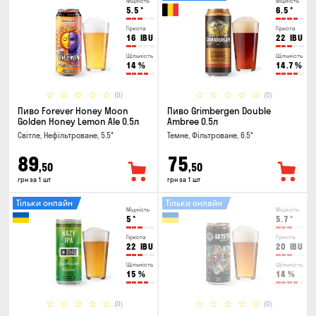
Міцність
Міцність
5.5
°
6.5
°
Гіркота
Гіркота
16
IBU
22
IBU
Щільність
Щільність
14
%
14.7
%
(0)
(0)
Пиво Forever Honey Moon
Пиво Grimbergen Double
Golden Honey Lemon Ale 0.5л
Ambree 0.5л
Світле, Нефільтроване, 5.5°
Темне, Фільтроване, 6.5°
89
75
,50
,50
грн за 1 шт
грн за 1 шт
Тільки онлайн
Тільки онлайн
Міцність
Міцність
5
°
5.7
°
Гіркота
Гіркота
22
IBU
20
IBU
Щільність
Щільність
15
%
14
%
(0)
(0)