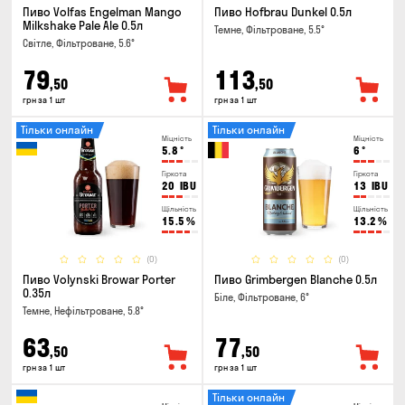
Пиво Volfas Engelman Mango
Пиво Hofbrau Dunkel 0.5л
Milkshake Pale Ale 0.5л
Темне, Фільтроване, 5.5°
Світле, Фільтроване, 5.6°
79
113
,50
,50
грн за 1 шт
грн за 1 шт
Тільки онлайн
Тільки онлайн
Міцність
Міцність
5.8
°
6
°
Гіркота
Гіркота
20
IBU
13
IBU
Щільність
Щільність
15.5
%
13.2
%
(0)
(0)
Пиво Volynski Browar Porter
Пиво Grimbergen Blanche 0.5л
0.35л
Біле, Фільтроване, 6°
Темне, Нефільтроване, 5.8°
63
77
,50
,50
грн за 1 шт
грн за 1 шт
Тільки онлайн