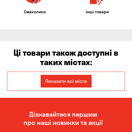
Смаколики
Інші товари
Ці товари також доступні в
таких містах:
Єлизаветівка
Бориспіль
Показати всі міста
Боярка
Білогородка
Вишневе
Віта-Поштова
Дізнавайтеся першим
Гатне
Гора
про наші новинки та акції
Дніпро
Зазим’є