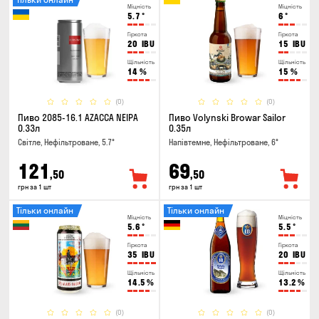
Міцність
Міцність
5.7
°
6
°
Гіркота
Гіркота
20
IBU
15
IBU
Щільність
Щільність
14
%
15
%
(0)
(0)
Пиво 2085-16.1 AZACCA NEIPA
Пиво Volynski Browar Sailor
0.33л
0.35л
Світле, Нефільтроване, 5.7°
Напівтемне, Нефільтроване, 6°
121
69
,50
,50
грн за 1 шт
грн за 1 шт
Тільки онлайн
Тільки онлайн
Міцність
Міцність
5.6
°
5.5
°
Гіркота
Гіркота
35
IBU
20
IBU
Щільність
Щільність
14.5
%
13.2
%
(0)
(0)