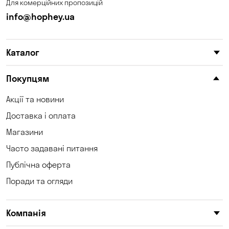
Для комерційних пропозицій
Сонячне
Софіївська Борщагівка
info@hophey.ua
Сухий Лиман
Тарасівка
Таїрове
Ходосівка
Каталог
Хотів
Чабани
Покупцям
Чорноморськ
Шульгівка
Акції та новини
Щасливе
Юрівка
Доставка і оплата
Магазини
Часто задавані питання
Публічна оферта
Поради та огляди
Компанія