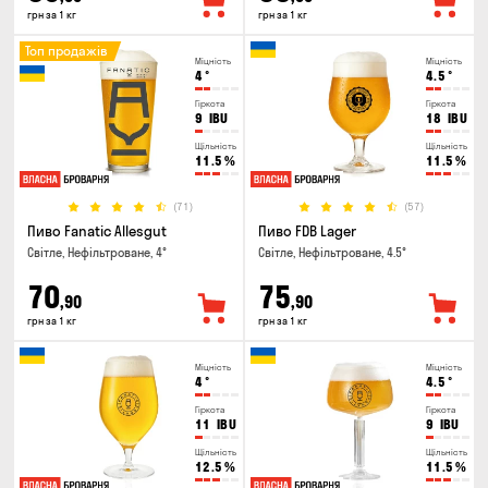
грн за 1 кг
грн за 1 кг
Топ продажів
Міцність
Міцність
4
°
4.5
°
Гіркота
Гіркота
9
IBU
18
IBU
Щільність
Щільність
11.5
%
11.5
%
(71)
(57)
Пиво Fanatic Allesgut
Пиво FDB Lager
Світле, Нефільтроване, 4°
Світле, Нефільтроване, 4.5°
70
75
,90
,90
грн за 1 кг
грн за 1 кг
Міцність
Міцність
4
°
4.5
°
Гіркота
Гіркота
11
IBU
9
IBU
Щільність
Щільність
12.5
%
11.5
%