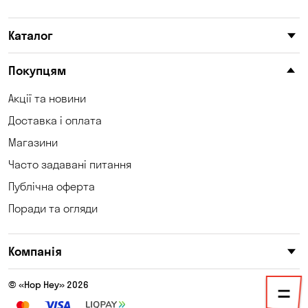
Катеринівка
Келеберда
Каталог
Київ
Клинці
Княжичі
Корсунці
Покупцям
Котівка
Коцюбинське
Акції та новини
Доставка і оплата
Кошари
Красносілка
Магазини
Кременчук
Кривий Ріг
Часто задавані питання
Кривуші
Кропивницький
Публічна оферта
Поради та огляди
Крюківщина
Куліші
Лозуватка
Ліски
Компанія
Лісники
Мала Кохнівка
© «Hop Hey» 2026
Мар'янівка
Матвіївка