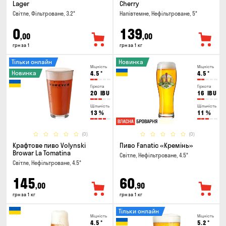
Lager
Cherry
Світле, Фільтроване, 3.2°
Напівтемне, Нефільтроване, 5°
0
139
,00
,00
грн за 1
грн за 1 кг
Тільки онлайн
Новинка
Міцність
Міцність
Новинка
4.5
°
4.5
°
Гіркота
Гіркота
20
IBU
16
IBU
Щільність
Щільність
13
%
11
%
(0)
(0)
Крафтове пиво Volynski
Пиво Fanatic «Кремінь»
Browar La Tomatina
Світле, Нефільтроване, 4.5°
Світле, Нефільтроване, 4.5°
145
60
,00
,90
грн за 1 кг
грн за 1 кг
Тільки онлайн
Міцність
Міцність
4.5
°
5.2
°