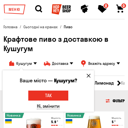
0
0
МЕНЮ
Головна
Сьогодні на кранах
Пиво
Крафтове пиво з доставкою в
Кушугум
Кушугум
Доставка
Вкажіть адресу
Ваше місто —
Кушугум?
Всі товари
Пиво
Сидр
Вино
Лимонад
Кв
ТАК
ПИВО
ФІЛЬТР
Ні, змінити
Новинка
Новинка
Міцність
Міцність
5.9
°
5
°