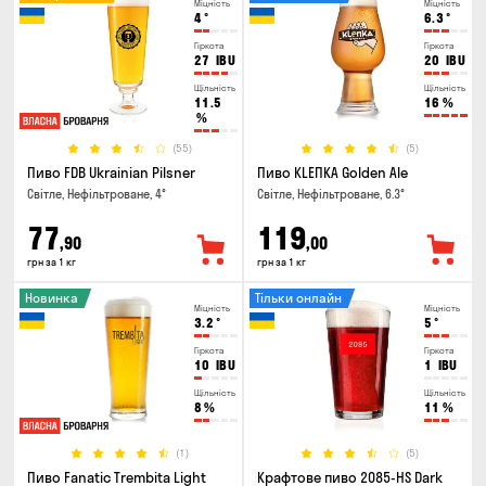
Міцність
Міцність
4
°
6.3
°
Гіркота
Гіркота
27
IBU
20
IBU
Щільність
Щільність
11.5
16
%
%
(55)
(5)
Пиво FDB Ukrainian Pilsner
Пиво KLEПКА Golden Ale
Світле, Нефільтроване, 4°
Світле, Нефільтроване, 6.3°
77
119
,90
,00
грн за 1 кг
грн за 1 кг
Новинка
Тільки онлайн
Міцність
Міцність
3.2
°
5
°
Гіркота
Гіркота
10
IBU
1
IBU
Щільність
Щільність
8
%
11
%
(1)
(5)
Пиво Fanatic Trembita Light
Крафтове пиво 2085-HS Dark