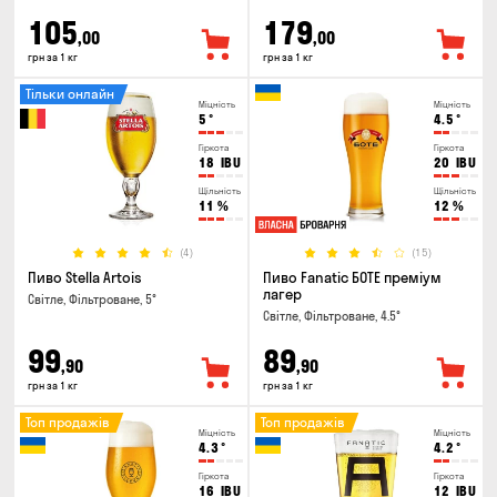
105
179
,00
,00
грн за 1 кг
грн за 1 кг
Тільки онлайн
Міцність
Міцність
5
°
4.5
°
Гіркота
Гіркота
18
IBU
20
IBU
Щільність
Щільність
11
%
12
%
(4)
(15)
Пиво Stella Artois
Пиво Fanatic БОТЕ преміум
лагер
Світле, Фільтроване, 5°
Світле, Фільтроване, 4.5°
99
89
,90
,90
грн за 1 кг
грн за 1 кг
Топ продажів
Топ продажів
Міцність
Міцність
4.3
°
4.2
°
Гіркота
Гіркота
16
IBU
12
IBU