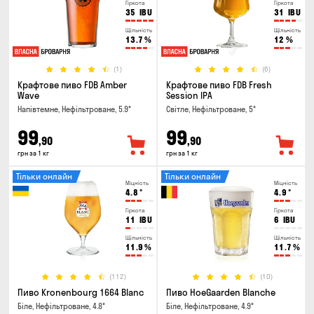
Гіркота
Гіркота
35
IBU
31
IBU
Щільність
Щільність
13.7
%
12
%
(1)
(6)
Крафтове пиво FDB Amber
Крафтове пиво FDB Fresh
Wave
Session IPA
Напівтемне, Нефільтроване, 5.9°
Світле, Нефільтроване, 5°
99
99
,90
,90
грн за 1 кг
грн за 1 кг
Тільки онлайн
Тільки онлайн
Міцність
Міцність
4.8
°
4.9
°
Гіркота
Гіркота
11
IBU
6
IBU
Щільність
Щільність
11.9
%
11.7
%
(112)
(10)
Пиво Kronenbourg 1664 Blanc
Пиво HoeGaarden Blanche
Біле, Нефільтроване, 4.8°
Біле, Нефільтроване, 4.9°