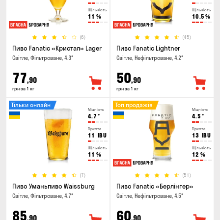
Щільність
Щільність
11
%
10.5
%
(6)
(45)
Пиво Fanatic «Кристал» Lager
Пиво Fanatic Lightner
Світле, Фільтроване, 4.3°
Світле, Нефільтроване, 4.2°
77
50
,90
,90
грн за 1 кг
грн за 1 кг
Тільки онлайн
Топ продажів
Міцність
Міцність
4.7
°
4.5
°
Гіркота
Гіркота
11
IBU
13
IBU
Щільність
Щільність
11
%
12
%
(7)
(51)
Пиво Уманьпиво Waissburg
Пиво Fanatic «Берлінгер»
Світле, Фільтроване, 4.7°
Світле, Нефільтроване, 4.5°
85
60
,90
,90