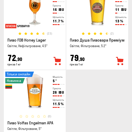
Гіркота
Гіркота
14
IBU
11
IBU
Щільність
Щільність
11.7
%
13
%
(23)
(2)
Пиво FDB Honey Lager
Пиво Душа Пивовара Преміум
Світле, Нефільтроване, 4.5°
Світле, Фільтроване, 5.2°
72
79
,90
,90
грн за 1 кг
грн за 1 кг
Тільки онлайн
Міцність
Новинка
5
°
Гіркота
26
IBU
Щільність
11.5
%
(0)
Пиво Volfas Engelman APA
Світле, Фільтроване, 5°