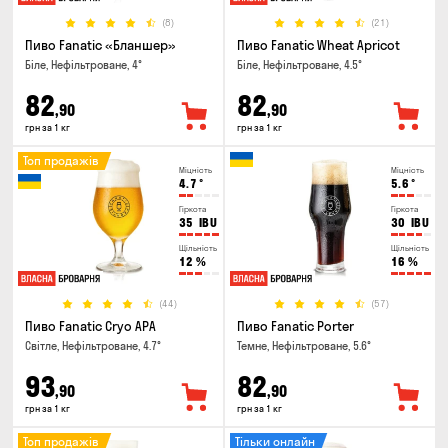
(8)
(21)
Пиво Fanatic «Бланшер»
Пиво Fanatic Wheat Apricot
Біле, Нефільтроване, 4°
Біле, Нефільтроване, 4.5°
82
82
,90
,90
грн за 1 кг
грн за 1 кг
Топ продажів
Міцність
Міцність
4.7
°
5.6
°
Гіркота
Гіркота
35
IBU
30
IBU
Щільність
Щільність
12
%
16
%
(44)
(57)
Пиво Fanatic Cryo APA
Пиво Fanatic Porter
Світле, Нефільтроване, 4.7°
Темне, Нефільтроване, 5.6°
93
82
,90
,90
грн за 1 кг
грн за 1 кг
Топ продажів
Тільки онлайн