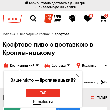
🚚 Безкоштовна доставка від 700 грн
⚡Привеземо до 90 хвилин
0
0
МЕНЮ
Головна
Сьогодні на кранах
Крафтове
Крафтове пиво з доставкою в
Кропивницькому
Кропивницький
Доставка
Вкажіть
адресу
Ваше місто —
Кропивницький?
Всі товари
Пиво
Сидр
Вино
Лимонад
Кв
ТАК
ПИВО
ФІЛЬТР
Ні, змінити
Новинка
Тільки онлайн