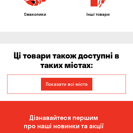
Смаколики
Інші товари
Ці товари також доступні в
таких містах:
Єлизаветівка
Ірпінь
Показати всі міста
Авангард
Бабурка
Балабине
Бережинка
Дізнавайтеся першим
Бориспіль
Боярка
про наші новинки та акції
Бровари
Буча