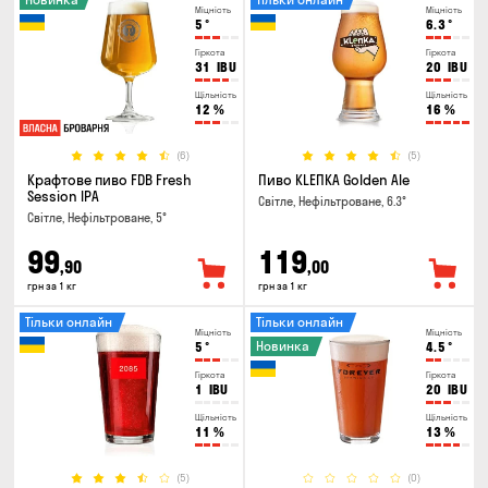
Міцність
Міцність
5
°
6.3
°
Гіркота
Гіркота
31
IBU
20
IBU
Щільність
Щільність
12
%
16
%
(6)
(5)
Крафтове пиво FDB Fresh
Пиво KLEПКА Golden Ale
Session IPA
Світле, Нефільтроване, 6.3°
Світле, Нефільтроване, 5°
99
119
,90
,00
грн за 1 кг
грн за 1 кг
Тільки онлайн
Тільки онлайн
Міцність
Міцність
Новинка
5
°
4.5
°
Гіркота
Гіркота
1
IBU
20
IBU
Щільність
Щільність
11
%
13
%
(5)
(0)