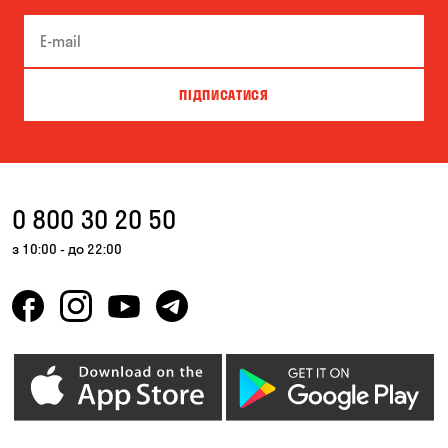
Біла Церква
Білогородка
Велика Северинка
Вишгород
ПІДПИСАТИСЯ
Вишневе
Власівка
Ворзель
Вільна Терешківка
Вільне
Віта-Поштова
0 800 30 20 50
Гатне
Гнідин
з 10:00 - до 22:00
Гора
Горбанівка
Горенка
Горішні Плавні
Гостомель
Дмитрівка
Дніпро
Зазим’є
Запоріжжя
Калинівка