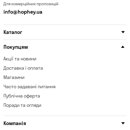
Для комерційних пропозицій
Кам'янське
Карнаухівка
info@hophey.ua
Катеринівка
Келеберда
Каталог
Київ
Клинці
Княжичі
Корсунці
Покупцям
Котівка
Коцюбинське
Акції та новини
Доставка і оплата
Кошари
Красносілка
Магазини
Кременчук
Кривий Ріг
Часто задавані питання
Кривуші
Крюківщина
Публічна оферта
Поради та огляди
Куліші
Кушугум
Лозуватка
Ліски
Компанія
Лісники
Мала Кохнівка