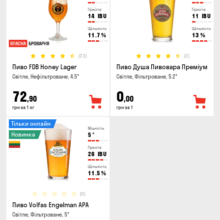
Гіркота
Гіркота
14
IBU
11
IBU
Щільність
Щільність
11.7
%
13
%
(23)
(2)
Пиво FDB Honey Lager
Пиво Душа Пивовара Преміум
Світле, Нефільтроване, 4.5°
Світле, Фільтроване, 5.2°
72
0
,90
,00
грн за 1 кг
грн за 1
Тільки онлайн
Міцність
Новинка
5
°
Гіркота
26
IBU
Щільність
11.5
%
(0)
Пиво Volfas Engelman APA
Світле, Фільтроване, 5°