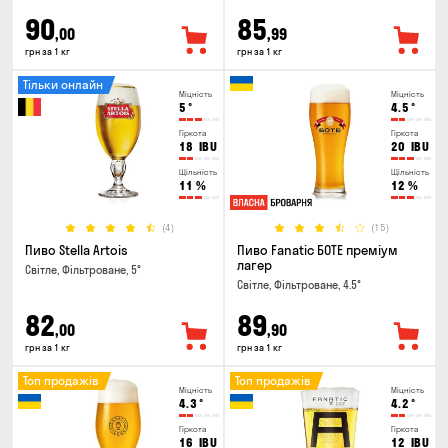
90
85
,00
,99
грн за 1 кг
грн за 1 кг
Тільки онлайн
Міцність
Міцність
5
°
4.5
°
Гіркота
Гіркота
18
IBU
20
IBU
Щільність
Щільність
11
%
12
%
(4)
(15)
Пиво Stella Artois
Пиво Fanatic БОТЕ преміум
лагер
Світле, Фільтроване, 5°
Світле, Фільтроване, 4.5°
82
89
,00
,90
грн за 1 кг
грн за 1 кг
Топ продажів
Топ продажів
Міцність
Міцність
4.3
°
4.2
°
Гіркота
Гіркота
16
IBU
12
IBU