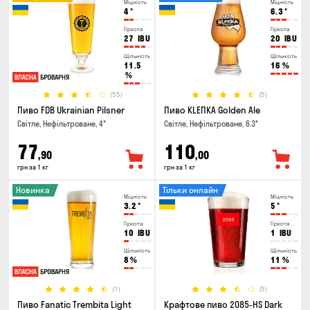
Міцність
Міцність
4
°
6.3
°
Гіркота
Гіркота
27
IBU
20
IBU
Щільність
Щільність
11.5
16
%
%
(55)
(5)
Пиво FDB Ukrainian Pilsner
Пиво KLEПКА Golden Ale
Світле, Нефільтроване, 4°
Світле, Нефільтроване, 6.3°
77
110
,90
,00
грн за 1 кг
грн за 1 кг
Новинка
Тільки онлайн
Міцність
Міцність
3.2
°
5
°
Гіркота
Гіркота
10
IBU
1
IBU
Щільність
Щільність
8
%
11
%
(1)
(5)
Пиво Fanatic Trembita Light
Крафтове пиво 2085-HS Dark