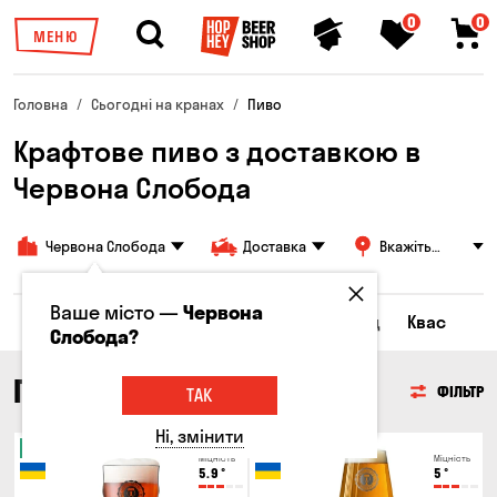
0
0
МЕНЮ
Головна
Сьогодні на кранах
Пиво
Крафтове пиво з доставкою в
Червона Слобода
Червона Слобода
Доставка
Вкажіть
адресу
Ваше місто —
Червона
Всі товари
Пиво
Сидр
Лимонад
Квас
Слобода?
ПИВО
ФІЛЬТР
ТАК
Ні, змінити
Новинка
Новинка
Міцність
Міцність
5.9
°
5
°