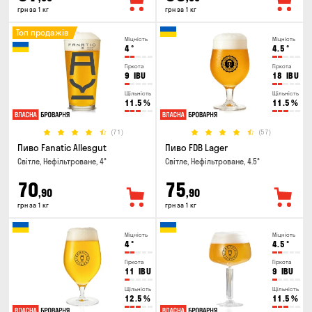
грн за 1 кг
грн за 1 кг
Топ продажів
Міцність
Міцність
4
°
4.5
°
Гіркота
Гіркота
9
IBU
18
IBU
Щільність
Щільність
11.5
%
11.5
%
(71)
(57)
Пиво Fanatic Allesgut
Пиво FDB Lager
Світле, Нефільтроване, 4°
Світле, Нефільтроване, 4.5°
70
75
,90
,90
грн за 1 кг
грн за 1 кг
Міцність
Міцність
4
°
4.5
°
Гіркота
Гіркота
11
IBU
9
IBU
Щільність
Щільність
12.5
%
11.5
%