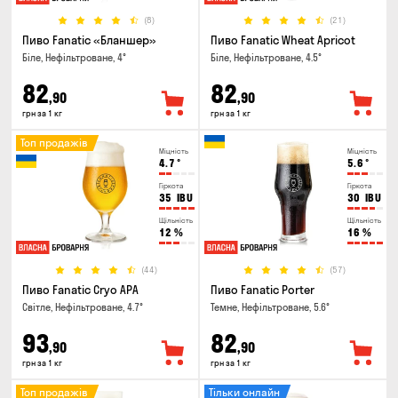
(8)
(21)
Пиво Fanatic «Бланшер»
Пиво Fanatic Wheat Apricot
Біле, Нефільтроване, 4°
Біле, Нефільтроване, 4.5°
82
82
,90
,90
грн за 1 кг
грн за 1 кг
Топ продажів
Міцність
Міцність
4.7
°
5.6
°
Гіркота
Гіркота
35
IBU
30
IBU
Щільність
Щільність
12
%
16
%
(44)
(57)
Пиво Fanatic Cryo APA
Пиво Fanatic Porter
Світле, Нефільтроване, 4.7°
Темне, Нефільтроване, 5.6°
93
82
,90
,90
грн за 1 кг
грн за 1 кг
Топ продажів
Тільки онлайн