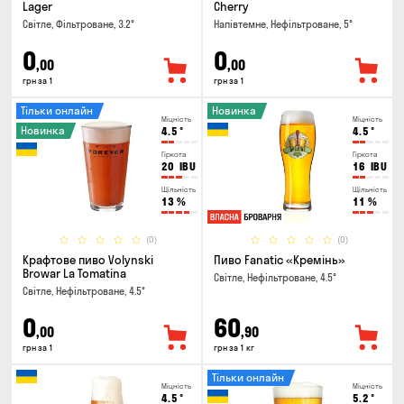
Lager
Cherry
Світле, Фільтроване, 3.2°
Напівтемне, Нефільтроване, 5°
0
0
,00
,00
грн за 1
грн за 1
Тільки онлайн
Новинка
Міцність
Міцність
Новинка
4.5
°
4.5
°
Гіркота
Гіркота
20
IBU
16
IBU
Щільність
Щільність
13
%
11
%
(0)
(0)
Крафтове пиво Volynski
Пиво Fanatic «Кремінь»
Browar La Tomatina
Світле, Нефільтроване, 4.5°
Світле, Нефільтроване, 4.5°
0
60
,00
,90
грн за 1
грн за 1 кг
Тільки онлайн
Міцність
Міцність
4.5
°
5.2
°