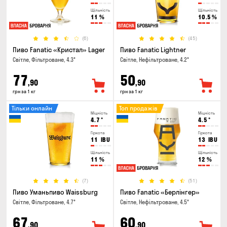
Щільність
Щільність
11
%
10.5
%
(6)
(45)
Пиво Fanatic «Кристал» Lager
Пиво Fanatic Lightner
Світле, Фільтроване, 4.3°
Світле, Нефільтроване, 4.2°
77
50
,90
,90
грн за 1 кг
грн за 1 кг
Тільки онлайн
Топ продажів
Міцність
Міцність
4.7
°
4.5
°
Гіркота
Гіркота
11
IBU
13
IBU
Щільність
Щільність
11
%
12
%
(7)
(51)
Пиво Уманьпиво Waissburg
Пиво Fanatic «Берлінгер»
Світле, Фільтроване, 4.7°
Світле, Нефільтроване, 4.5°
67
60
,90
,90