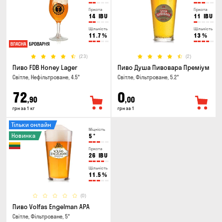
Гіркота
Гіркота
14
IBU
11
IBU
Щільність
Щільність
11.7
%
13
%
(23)
(2)
Пиво FDB Honey Lager
Пиво Душа Пивовара Преміум
Світле, Нефільтроване, 4.5°
Світле, Фільтроване, 5.2°
72
0
,90
,00
грн за 1 кг
грн за 1
Тільки онлайн
Міцність
Новинка
5
°
Гіркота
26
IBU
Щільність
11.5
%
(0)
Пиво Volfas Engelman APA
Світле, Фільтроване, 5°