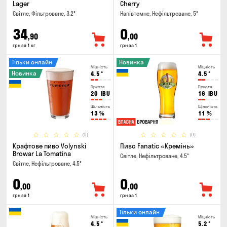
Lager
Cherry
Світле, Фільтроване, 3.2°
Напівтемне, Нефільтроване, 5°
34
0
,90
,00
грн за 1 кг
грн за 1
Тільки онлайн
Новинка
Міцність
Міцність
Новинка
4.5
°
4.5
°
Гіркота
Гіркота
20
IBU
16
IBU
Щільність
Щільність
13
%
11
%
(0)
(0)
Крафтове пиво Volynski
Пиво Fanatic «Кремінь»
Browar La Tomatina
Світле, Нефільтроване, 4.5°
Світле, Нефільтроване, 4.5°
0
0
,00
,00
грн за 1
грн за 1
Тільки онлайн
Міцність
Міцність
4.5
°
5.2
°