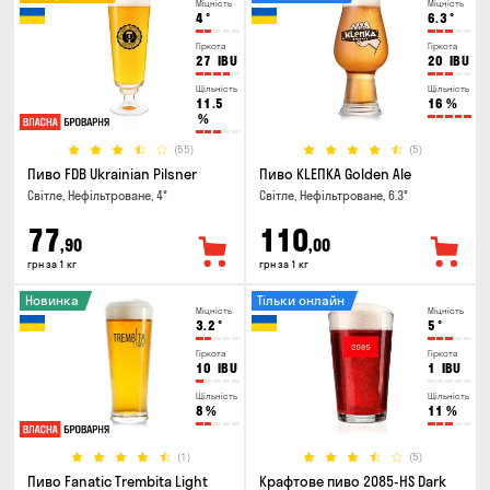
Міцність
Міцність
4
°
6.3
°
Гіркота
Гіркота
27
IBU
20
IBU
Щільність
Щільність
11.5
16
%
%
(55)
(5)
Пиво FDB Ukrainian Pilsner
Пиво KLEПКА Golden Ale
Світле, Нефільтроване, 4°
Світле, Нефільтроване, 6.3°
77
110
,90
,00
грн за 1 кг
грн за 1 кг
Новинка
Тільки онлайн
Міцність
Міцність
3.2
°
5
°
Гіркота
Гіркота
10
IBU
1
IBU
Щільність
Щільність
8
%
11
%
(1)
(5)
Пиво Fanatic Trembita Light
Крафтове пиво 2085-HS Dark