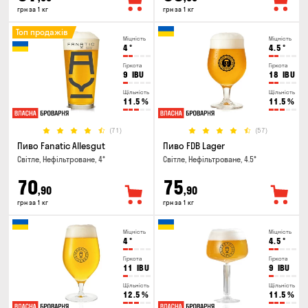
грн за 1 кг
грн за 1 кг
Топ продажів
Міцність
Міцність
4
°
4.5
°
Гіркота
Гіркота
9
IBU
18
IBU
Щільність
Щільність
11.5
%
11.5
%
(71)
(57)
Пиво Fanatic Allesgut
Пиво FDB Lager
Світле, Нефільтроване, 4°
Світле, Нефільтроване, 4.5°
70
75
,90
,90
грн за 1 кг
грн за 1 кг
Міцність
Міцність
4
°
4.5
°
Гіркота
Гіркота
11
IBU
9
IBU
Щільність
Щільність
12.5
%
11.5
%