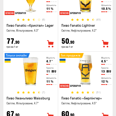
Щільність
Щільність
11
%
10.5
%
(6)
(45)
Пиво Fanatic «Кристал» Lager
Пиво Fanatic Lightner
Світле, Фільтроване, 4.3°
Світле, Нефільтроване, 4.2°
77
50
,90
,90
грн за 1 кг
грн за 1 кг
Тільки онлайн
Топ продажів
Міцність
Міцність
4.7
°
4.5
°
Гіркота
Гіркота
11
IBU
13
IBU
Щільність
Щільність
11
%
12
%
(7)
(51)
Пиво Уманьпиво Waissburg
Пиво Fanatic «Берлінгер»
Світле, Фільтроване, 4.7°
Світле, Нефільтроване, 4.5°
67
60
,90
,90