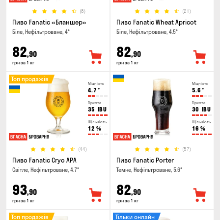
(8)
(21)
Пиво Fanatic «Бланшер»
Пиво Fanatic Wheat Apricot
Біле, Нефільтроване, 4°
Біле, Нефільтроване, 4.5°
82
82
,90
,90
грн за 1 кг
грн за 1 кг
Топ продажів
Міцність
Міцність
4.7
°
5.6
°
Гіркота
Гіркота
35
IBU
30
IBU
Щільність
Щільність
12
%
16
%
(44)
(57)
Пиво Fanatic Cryo APA
Пиво Fanatic Porter
Світле, Нефільтроване, 4.7°
Темне, Нефільтроване, 5.6°
93
82
,90
,90
грн за 1 кг
грн за 1 кг
Топ продажів
Тільки онлайн