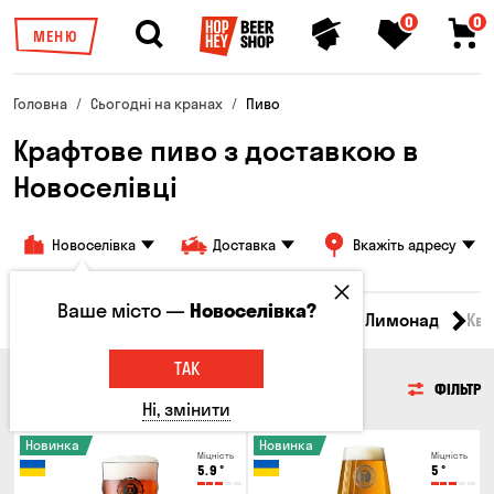
0
0
МЕНЮ
Головна
Сьогодні на кранах
Пиво
Крафтове пиво з доставкою в
Новоселівці
Новоселівка
Доставка
Вкажіть адресу
Ваше місто —
Новоселівка?
Всі товари
Пиво
Сидр
Вино
Лимонад
Кв
ТАК
ПИВО
ФІЛЬТР
Ні, змінити
Новинка
Новинка
Міцність
Міцність
5.9
°
5
°