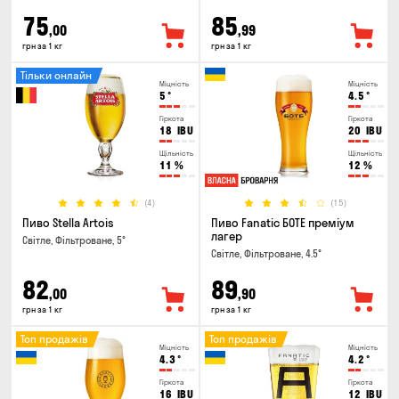
75
85
,00
,99
грн за 1 кг
грн за 1 кг
Тільки онлайн
Міцність
Міцність
5
°
4.5
°
Гіркота
Гіркота
18
IBU
20
IBU
Щільність
Щільність
11
%
12
%
(4)
(15)
Пиво Stella Artois
Пиво Fanatic БОТЕ преміум
лагер
Світле, Фільтроване, 5°
Світле, Фільтроване, 4.5°
82
89
,00
,90
грн за 1 кг
грн за 1 кг
Топ продажів
Топ продажів
Міцність
Міцність
4.3
°
4.2
°
Гіркота
Гіркота
16
IBU
12
IBU