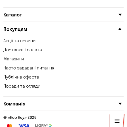
Катеринівка
Келеберда
Каталог
Київ
Клинці
Княжичі
Корсунці
Покупцям
Котівка
Коцюбинське
Акції та новини
Доставка і оплата
Кошари
Красносілка
Магазини
Кременчук
Кривий Ріг
Часто задавані питання
Кривуші
Кропивницький
Публічна оферта
Поради та огляди
Крюківщина
Куліші
Кушугум
Лозуватка
Компанія
Ліски
Лісники
© «Hop Hey» 2026
Мала Кохнівка
Мар'янівка