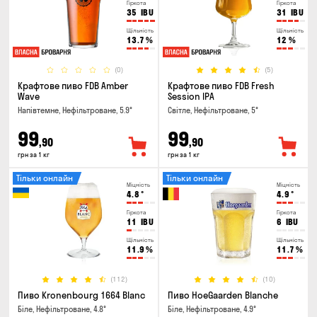
Гіркота
Гіркота
35
IBU
31
IBU
Щільність
Щільність
13.7
%
12
%
(0)
(5)
Крафтове пиво FDB Amber
Крафтове пиво FDB Fresh
Wave
Session IPA
Напівтемне, Нефільтроване, 5.9°
Світле, Нефільтроване, 5°
99
99
,90
,90
грн за 1 кг
грн за 1 кг
Тільки онлайн
Тільки онлайн
Міцність
Міцність
4.8
°
4.9
°
Гіркота
Гіркота
11
IBU
6
IBU
Щільність
Щільність
11.9
%
11.7
%
(112)
(10)
Пиво Kronenbourg 1664 Blanc
Пиво HoeGaarden Blanche
Біле, Нефільтроване, 4.8°
Біле, Нефільтроване, 4.9°