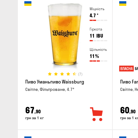
Міцність
4.7
°
Гіркота
11
IBU
Щільність
11
%
(7)
Пиво Уманьпиво Waissburg
Пиво Fa
Світле, Фільтроване, 4.7°
Світле, Н
67
60
,90
,90
грн за 1 кг
грн за 1 к