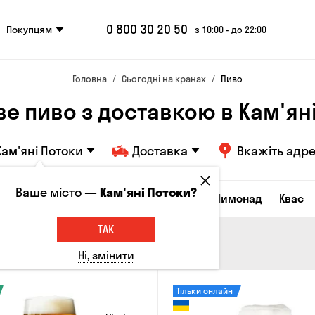
0 800 30 20 50
Покупцям
з 10:00 - до 22:00
Головна
Сьогодні на кранах
Пиво
е пиво з доставкою в Кам'ян
Кам'яні Потоки
Доставка
Вкажіть адр
Ваше місто —
Кам'яні Потоки?
Всі товари
Пиво
Сидр
Вино
Лимонад
Квас
ТАК
Ні, змінити
Тільки онлайн