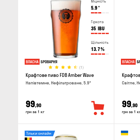
Міцність
5.9
°
Гіркота
35
IBU
Щільність
13.7
%
(1)
Крафтове пиво FDB Amber Wave
Крафтове
Напівтемне, Нефільтроване, 5.9°
Світле, 
99
99
,90
,90
грн за 1 кг
грн за 1 к
Тільки онлайн