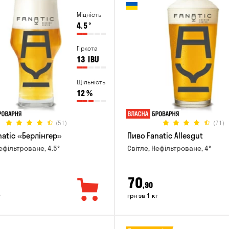
Міцність
4.5
°
Гіркота
13
IBU
Щільність
12
%
(51)
(71)
natic «Берлінгер»
Пиво Fanatic Allesgut
ефільтроване, 4.5°
Світле, Нефільтроване, 4°
70
,90
г
грн за 1 кг