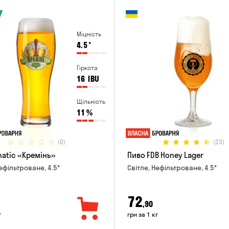
Міцність
4.5
°
Гіркота
16
IBU
Щільність
11
%
(0)
(23)
natic «Кремінь»
Пиво FDB Honey Lager
ефільтроване, 4.5°
Світле, Нефільтроване, 4.5°
72
,90
г
грн за 1 кг