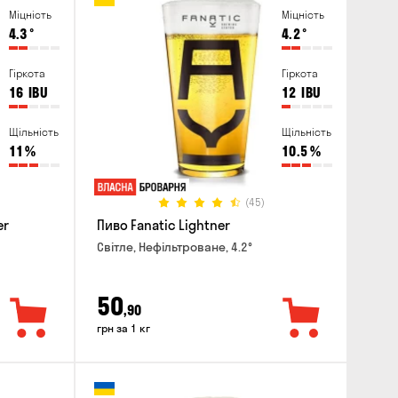
Міцність
Міцність
4.3
°
4.2
°
Гіркота
Гіркота
16
IBU
12
IBU
Щільність
Щільність
11
%
10.5
%
(45)
er
Пиво Fanatic Lightner
Світле, Нефільтроване, 4.2°
50
,90
грн за 1 кг