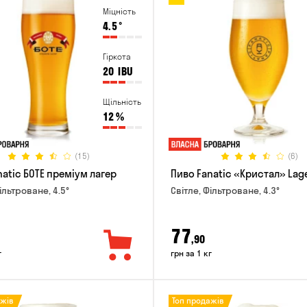
Міцність
4.5
°
Гіркота
20
IBU
Щільність
12
%
(15)
(6)
natic БОТЕ преміум лагер
Пиво Fanatic «Кристал» Lag
ільтроване, 4.5°
Світле, Фільтроване, 4.3°
77
,90
г
грн за 1 кг
ажів
Топ продажів