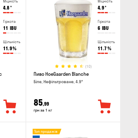
Міцність
Міцність
4.8
°
4.9
°
Гіркота
Гіркота
11
IBU
6
IBU
Щільність
Щільність
11.9
%
11.7
%
(10)
c
Пиво HoeGaarden Blanche
Біле, Нефільтроване, 4.9°
85
,99
грн за 1 кг
Топ продажів