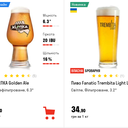
лайн
Новинка
Міцність
6.3
°
Гіркота
20
IBU
Щільність
16
%
(5)
(1)
ПКА Golden Ale
Пиво Fanatic Trembita Light 
ефільтроване, 6.3°
Світле, Фільтроване, 3.2°
34
0
,90
г
грн за 1 кг