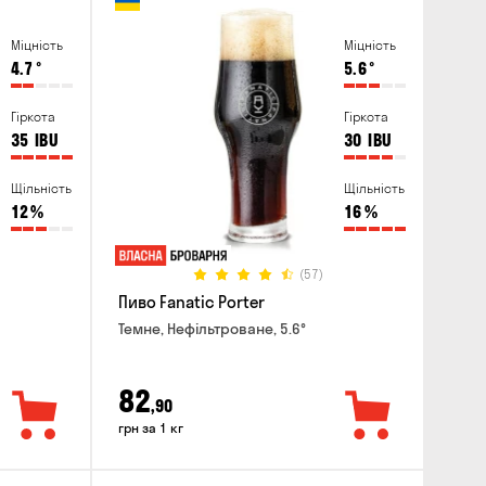
Міцність
Міцність
4.7
°
5.6
°
Гіркота
Гіркота
35
IBU
30
IBU
Щільність
Щільність
12
%
16
%
(57)
Пиво Fanatic Porter
Темне, Нефільтроване, 5.6°
82
,90
грн за 1 кг