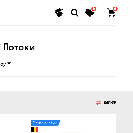
0
0
і Потоки
есу
ФІЛЬТР
Тільки онлайн