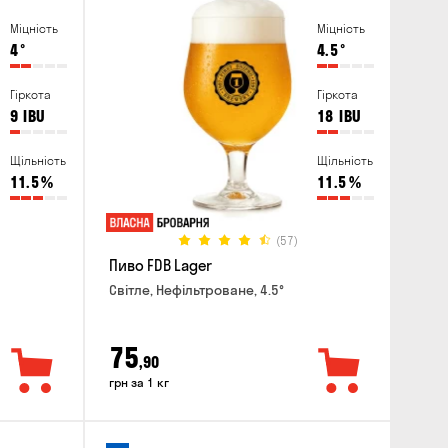
Міцність
Міцність
4
°
4.5
°
Гіркота
Гіркота
9
IBU
18
IBU
Щільність
Щільність
11.5
%
11.5
%
(57)
Пиво FDB Lager
Світле, Нефільтроване, 4.5°
75
,90
грн за 1 кг