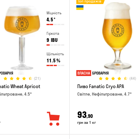
Топ продажів
Міцність
4.5
°
Гіркота
9
IBU
Щільність
11.5
%
(21)
(44)
atic Wheat Apricot
Пиво Fanatic Cryo APA
ільтроване, 4.5°
Світле, Нефільтроване, 4.7°
93
,90
г
грн за 1 кг