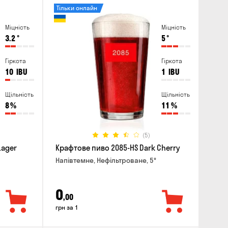
Тільки онлайн
Міцність
Міцність
3.2
°
5
°
Гіркота
Гіркота
10
IBU
1
IBU
Щільність
Щільність
8
%
11
%
(5)
Lager
Крафтове пиво 2085-HS Dark Cherry
Напівтемне, Нефільтроване, 5°
0
,00
грн за 1