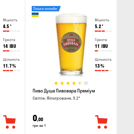
Тільки онлайн
Міцність
Міцність
4.5
°
5.2
°
Гіркота
Гіркота
14
IBU
11
IBU
Щільність
Щільність
11.7
%
13
%
(2)
Пиво Душа Пивовара Преміум
Світле, Фільтроване, 5.2°
0
,00
грн за 1