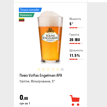
Тільки онлайн
Новинка
Міцність
5
°
Гіркота
26
IBU
Щільність
11.5
%
(0)
Пиво Volfas Engelman APA
Світле, Фільтроване, 5°
0
,00
грн за 1