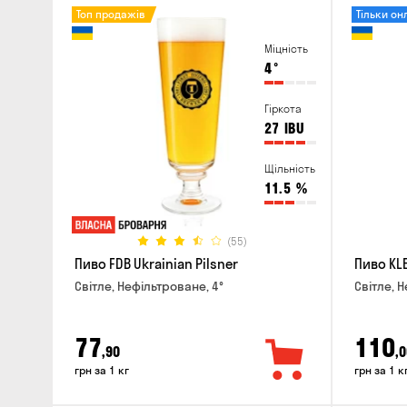
Топ продажів
Тільки он
Міцність
4
°
Гіркота
27
IBU
Щільність
11.5
%
(55)
Пиво FDB Ukrainian Pilsner
Пиво KLE
Світле, Нефільтроване, 4°
Світле, Н
77
110
,90
,0
грн за 1 кг
грн за 1 к