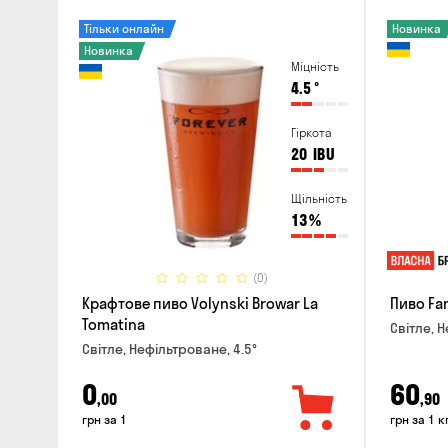
Тільки онлайн
Новинка
Новинка
Міцність
4.5
°
Гіркота
20
IBU
Щільність
13
%
(0)
Крафтове пиво Volynski Browar La
Пиво Fa
Tomatina
Світле, Н
Світле, Нефільтроване, 4.5°
0
60
,00
,90
грн за 1
грн за 1 к