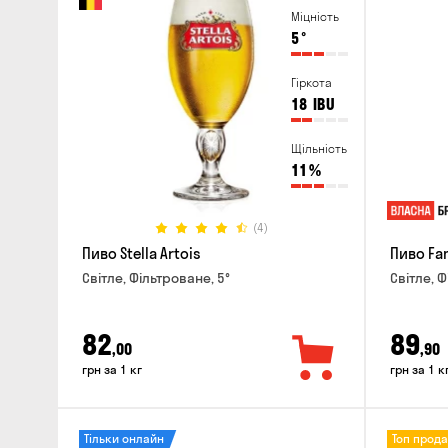
Міцність
5
°
Гіркота
18
IBU
Щільність
11
%
(4)
Пиво Stella Artois
Пиво Fa
Світле, Фільтроване, 5°
Світле, Ф
82
89
,00
,90
грн за 1 кг
грн за 1 к
Тільки онлайн
Топ прод