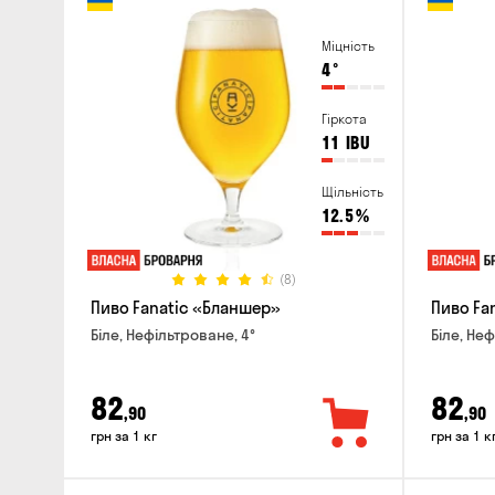
Міцність
4
°
Гіркота
11
IBU
Щільність
12.5
%
(8)
Пиво Fanatic «Бланшер»
Пиво Fan
Біле, Нефільтроване, 4°
Біле, Неф
82
82
,90
,90
грн за 1 кг
грн за 1 к