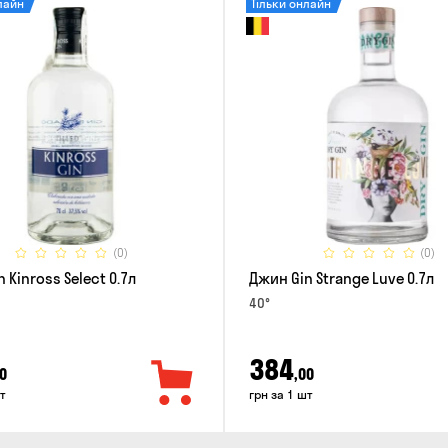
лайн
Тільки онлайн
(0)
(0)
 Kinross Select 0.7л
Джин Gin Strange Luve 0.7л
40°
384
0
,00
т
грн за 1 шт