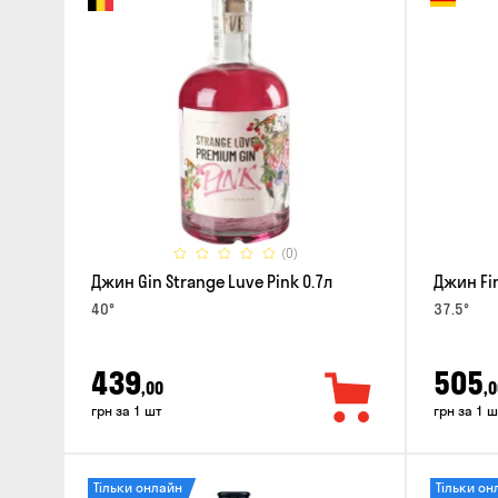
(0)
Джин Gin Strange Luve Pink 0.7л
Джин Fin
40°
37.5°
439
505
,00
,0
грн за 1 шт
грн за 1 ш
Тільки онлайн
Тільки он