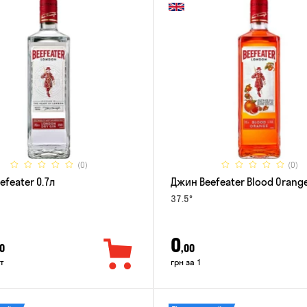
(0)
(0)
feater 0.7л
Джин Beefeater Blood Orange
37.5°
0
0
,00
т
грн за 1