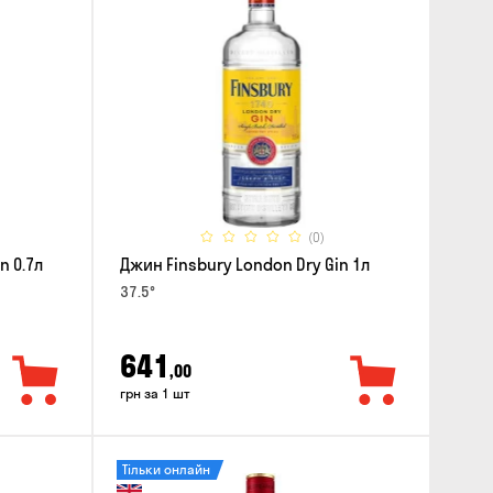
(0)
n 0.7л
Джин Finsbury London Dry Gin 1л
37.5°
641
,00
грн за 1 шт
Тільки онлайн