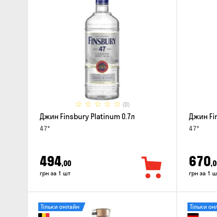
(0)
Джин Finsbury Platinum 0.7л
Джин Fi
47°
47°
494
670
,00
,0
грн за 1 шт
грн за 1 ш
Тільки онлайн
Тільки он