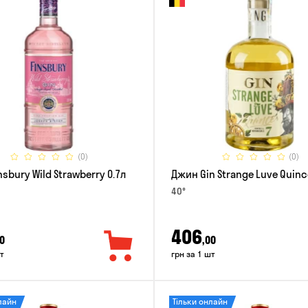
(0)
(0)
sbury Wild Strawberry 0.7л
Джин Gin Strange Luve Quinc
40°
406
0
,00
т
грн за 1 шт
лайн
Тільки онлайн