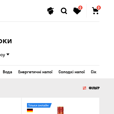
0
0
оки
есу
Вода
Енергетичні напої
Солодкі напої
Сік
ФІЛЬТР
Тільки онлайн