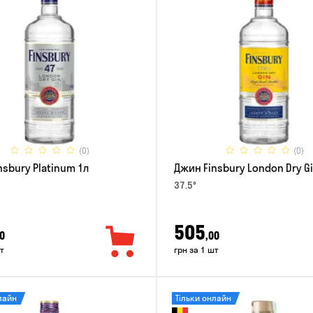
(0)
(0)
nsbury Platinum 1л
Джин Finsbury London Dry Gi
37.5°
505
0
,00
т
грн за 1 шт
лайн
Тільки онлайн