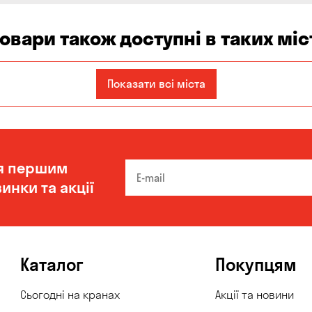
товари також доступні в таких міс
Запоріжжя
Кам'янське
Київ
Показати всі міста
Одеса
Олександрівка
Чорноморськ
я першим
инки та акції
Каталог
Покупцям
Сьогодні на кранах
Акції та новини