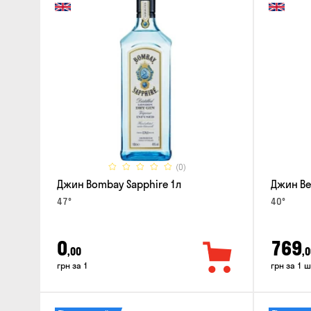
(0)
Джин Bombay Sapphire 1л
Джин Bee
47°
40°
0
769
,00
,0
грн за 1
грн за 1 ш