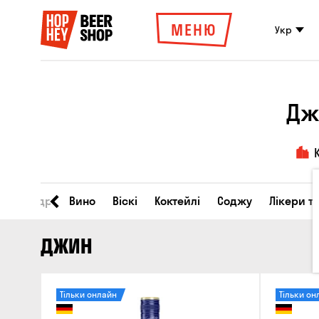
МЕНЮ
Укр
Дж
во
Сидр
Вино
Віскі
Коктейлі
Соджу
Лікери т
ДЖИН
Тільки онлайн
Тільки он