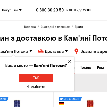
0 800 30 20 50
Покупцям
з 10:00 - до 22:00
Головна
Сьогодні в пляшках
Джин
ин з доставкою в Кам'яні Пот
Кам'яні Потоки
Доставка
Вкажіть адр
Ваше місто —
Кам'яні Потоки?
а настоянки
Коньяки та бренді
Джин
Текіла
Ром
ТАК
Ні, змінити
лайн
Тільки онлайн