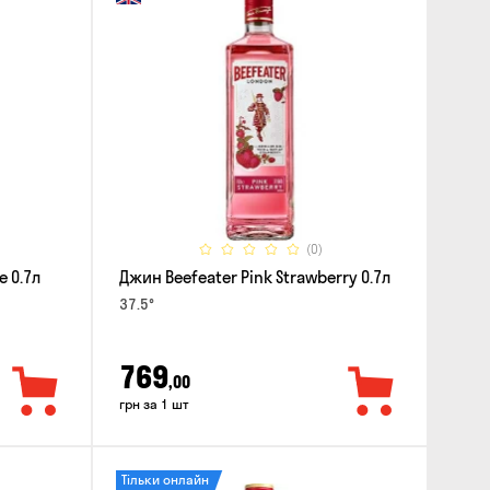
(0)
e 0.7л
Джин Beefeater Pink Strawberry 0.7л
37.5°
769
,00
грн за 1 шт
Тільки онлайн