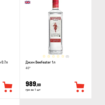
(0)
 0.7л
Джин Beefeater 1л
40°
989
,00
грн за 1 шт