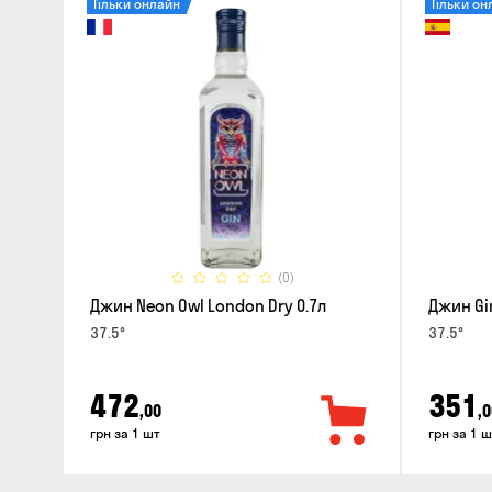
Тільки онлайн
Тільки он
(0)
Джин Neon Owl London Dry 0.7л
Джин Gin
37.5°
37.5°
472
351
,00
,0
грн за 1 шт
грн за 1 ш