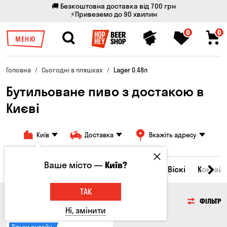
🚚 Безкоштовна доставка від 700 грн
⚡Привеземо до 90 хвилин
0
0
МЕНЮ
Головна
Сьогодні в пляшках
Lager 0.48л
Бутильоване пиво з достакою в
Києві
Київ
Доставка
Вкажіть адресу
Ваше місто —
Київ?
Всі товари
Пиво
Сидр
Вино
Віскі
Коктейл
ТАК
ПИВО
ФІЛЬТР
Ні, змінити
Тільки онлайн