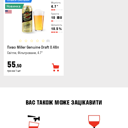
Міцність
Новинка
4.7
°
Гіркота
10
IBU
Щільність
10.5
%
(0)
Пиво Miller Genuine Draft 0.48л
Світле, Фільтроване, 4.7°
55
,50
грн за 1 шт
ВАС ТАКОЖ МОЖЕ ЗАЦІКАВИТИ