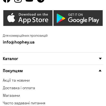
Олександрівка
Орлівщина
Петропавлівська
Погреби
Борщагівка
Пухівка
Піщанка
Для комерційних пропозицій
Самар
Святопетрівське
info@hophey.ua
Сонячне
Софіївська Борщагівка
Сухий Лиман
Тарасівка
Каталог
Таїрове
Ходосівка
Покупцям
Хотів
Чабани
Акції та новини
Чорноморськ
Шульгівка
Доставка і оплата
Щасливе
Юрівка
Магазини
Часто задавані питання