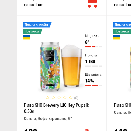
грн за 1 шт
грн за 1 ш
Тільки онлайн
Тільки он
Новинка
Новинка
Міцність
6
°
Гіркота
1
IBU
Щільність
14
%
(0)
Пиво SHO Brewery ШО Hey Pupsik
Пиво SHO
0.33л
Світле, 
Світле, Нефільтроване, 6°