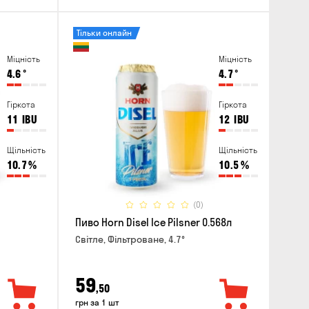
Тільки онлайн
Міцність
Міцність
4.6
°
4.7
°
Гіркота
Гіркота
11
IBU
12
IBU
Щільність
Щільність
10.7
%
10.5
%
(0)
Пиво Horn Disel Ice Pilsner 0.568л
Світле, Фільтроване, 4.7°
59
,50
грн за 1 шт