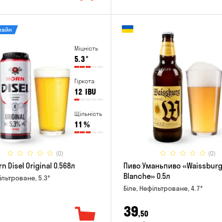
лайн
Міцність
5.3
°
Гіркота
12
IBU
Щільність
11
%
(0)
(0)
n Disel Original 0.568л
Пиво Уманьпиво «Waissbur
Blanche» 0.5л
ільтроване, 5.3°
Біле, Нефільтроване, 4.7°
39
,50