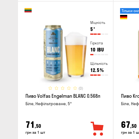
Тільки он
Міцність
5
°
Гіркота
10
IBU
Щільність
12.5
%
(0)
Пиво Volfas Engelman BLANC 0.568л
Пиво Kr
Біле, Нефільтроване, 5°
Біле, Неф
71
67
,50
,50
грн за 1 шт
грн за 1 ш