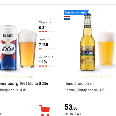
Тільки онлайн
Міцність
4.8
°
Гіркота
7
IBU
Щільність
11
%
(0)
(0)
onenbourg 1664 Blanc 0.33л
Пиво Claro 0.33л
ільтроване, 4.8°
Світле, Фільтроване, 4.6°
53
,50
т
грн за 1 шт