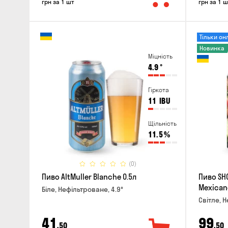
грн за 1 шт
грн за 1 ш
Тільки он
Новинка
Міцність
4.9
°
Гіркота
11
IBU
Щільність
11.5
%
(0)
Пиво AltMuller Blanche 0.5л
Пиво SH
Mexican
Біле, Нефільтроване, 4.9°
Світле, 
41
99
,50
,50