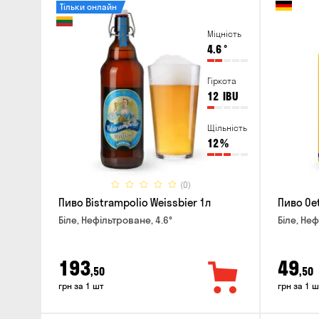
Тільки онлайн
Міцність
4.6
°
Гіркота
12
IBU
Щільність
12
%
(0)
Пиво Bistrampolio Weissbier 1л
Пиво Oet
Біле, Нефільтроване, 4.6°
Біле, Неф
193
49
,50
,50
грн за 1 шт
грн за 1 ш