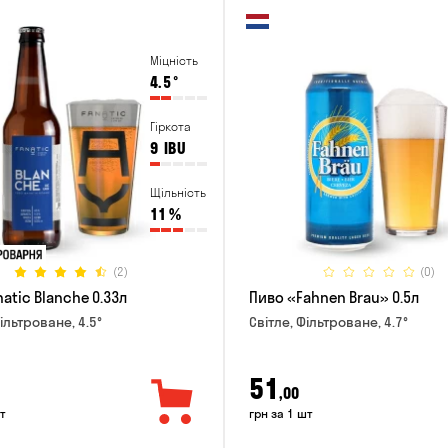
Міцність
4.5
°
Гіркота
9
IBU
Щільність
11
%
(2)
(0)
atic Blanche 0.33л
Пиво «Fahnen Brau» 0.5л
ільтроване, 4.5°
Світле, Фільтроване, 4.7°
51
,00
т
грн за 1 шт