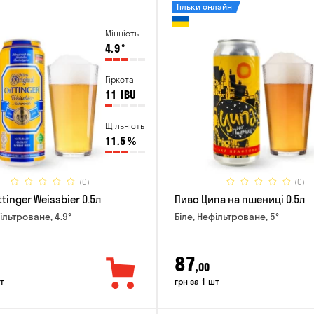
Тільки онлайн
Міцність
4.9
°
Гіркота
11
IBU
Щільність
11.5
%
(0)
(0)
tinger Weissbier 0.5л
Пиво Ципа на пшениці 0.5л
ільтроване, 4.9°
Біле, Нефільтроване, 5°
87
,00
т
грн за 1 шт