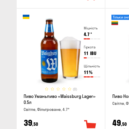
Тільки он
Міцність
4.7
°
Гіркота
11
IBU
Щільність
11
%
(0)
Пиво Уманьпиво «Waissburg Lager»
Пиво Hor
0.5л
Світле, Ф
Світле, Фільтроване, 4.7°
39
49
,50
,50