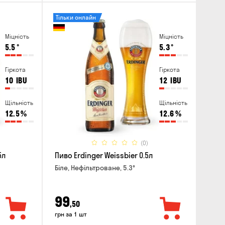
Тільки онлайн
Міцність
Міцність
5.5
°
5.3
°
Гіркота
Гіркота
10
IBU
12
IBU
Щільність
Щільність
12.5
%
12.6
%
(0)
5л
Пиво Erdinger Weissbier 0.5л
Біле, Нефільтроване, 5.3°
99
,50
грн за 1 шт