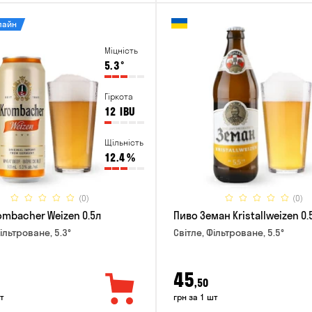
лайн
Міцність
5.3
°
Гіркота
12
IBU
Щільність
12.4
%
(0)
(0)
ombacher Weizen 0.5л
Пиво Земан Kristallweizen 0.
ільтроване, 5.3°
Світле, Фільтроване, 5.5°
45
,50
т
грн за 1 шт