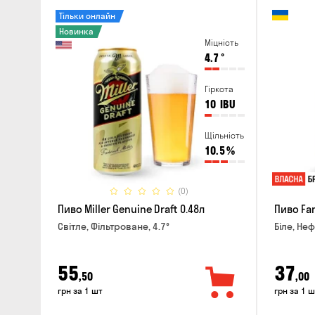
Тільки онлайн
Новинка
Міцність
4.7
°
Гіркота
10
IBU
Щільність
10.5
%
(0)
Пиво Miller Genuine Draft 0.48л
Пиво Fan
Світле, Фільтроване, 4.7°
Біле, Неф
55
37
,50
,00
грн за 1 шт
грн за 1 ш