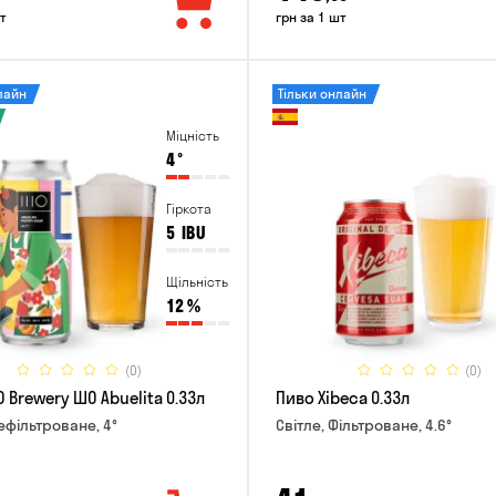
т
грн за 1 шт
лайн
Тільки онлайн
Міцність
4
°
Гіркота
5
IBU
Щільність
12
%
(0)
(0)
 Brewery ШО Abuelita 0.33л
Пиво Xibeca 0.33л
Нефільтроване, 4°
Світле, Фільтроване, 4.6°