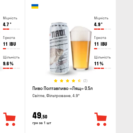
Міцність
Міцність
4.7
°
4.9
°
Гіркота
Гіркота
11
IBU
11
IBU
Щільність
Щільність
9.6
%
11
%
(2)
Пиво Полтавпиво «Лящ» 0.5л
Світле, Фільтроване, 4.9°
49
,50
грн за 1 шт