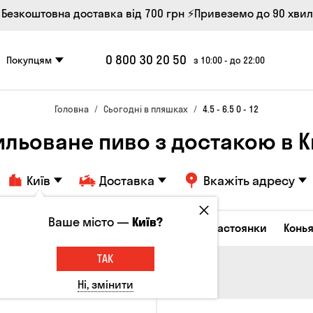
 Безкоштовна доставка від 700 грн
⚡Привеземо до 90 хви
0 800 30 20 50
Покупцям
з 10:00 - до 22:00
Головна
Сьогодні в пляшках
4.5 - 6.5 0 - 12
ильоване пиво з достакою в К
Київ
Доставка
Вкажіть адресу
Ваше місто —
Київ?
октейлі
Горілка
Соджу
Лікери та настоянки
Конья
ТАК
Ні, змінити