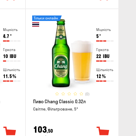
Тільки онлайн
Міцність
Міцність
4.7
°
5
°
Гіркота
Гіркота
10
IBU
22
IBU
Щільність
Щільність
11.5
%
12
%
(0)
g
Пиво Chang Classic 0.32л
Світле, Фільтроване, 5°
103
,50