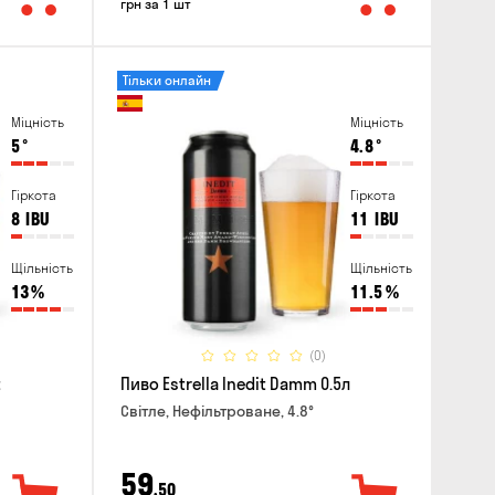
грн за 1 шт
Тільки онлайн
Міцність
Міцність
5
°
4.8
°
Гіркота
Гіркота
8
IBU
11
IBU
Щільність
Щільність
13
%
11.5
%
(0)
t
Пиво Estrella Inedit Damm 0.5л
Світле, Нефільтроване, 4.8°
59
,50