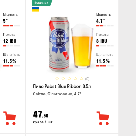
Новинка
Міцність
Міцність
5
°
4.7
°
Гіркота
Гіркота
12
IBU
8
IBU
Щільність
Щільність
11.5
%
11.5
%
(0)
Пиво Pabst Blue Ribbon 0.5л
Світле, Фільтроване, 4.7°
47
,50
грн за 1 шт