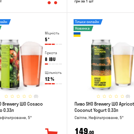
т
грн за 1 шт
лайн
Тільки онлайн
Новинка
Міцність
5
°
Гіркота
8
IBU
Щільність
12
%
(0)
(0)
O Brewery ШО Cosaco
Пиво SHO Brewery ШО Aprico
o 0.33л
Coconut Yogurt 0.33л
Нефільтроване, 5°
Світле, Нефільтроване, 5°
149
,00