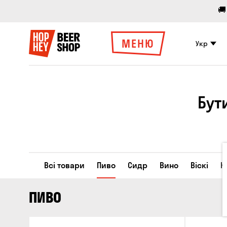
🚚
МЕНЮ
Укр
Бут
Всі товари
Пиво
Сидр
Вино
Віскі
К
ПИВО