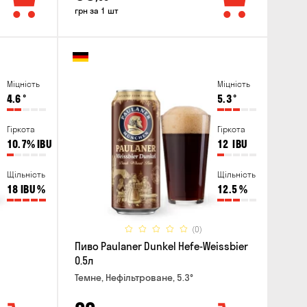
грн за 1 шт
Міцність
Міцність
4.6
°
5.3
°
Гіркота
Гіркота
10.7%
IBU
12
IBU
Щільність
Щільність
18 IBU
%
12.5
%
(0)
Пиво Paulaner Dunkel Hefe-Weissbier
0.5л
Темне, Нефільтроване, 5.3°