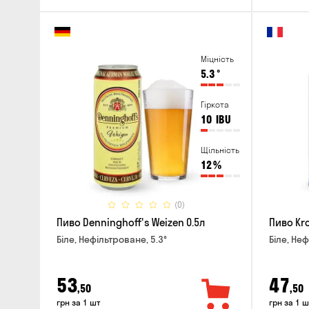
Міцність
5.3
°
Гіркота
10
IBU
Щільність
12
%
(0)
Пиво Denninghoff's Weizen 0.5л
Пиво Kr
Біле, Нефільтроване, 5.3°
Біле, Неф
53
47
,50
,50
грн за 1 шт
грн за 1 ш