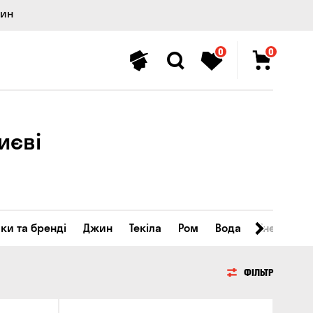
лин
0
0
иєві
ки та бренді
Джин
Текіла
Ром
Вода
Енергетичн
ФІЛЬТР