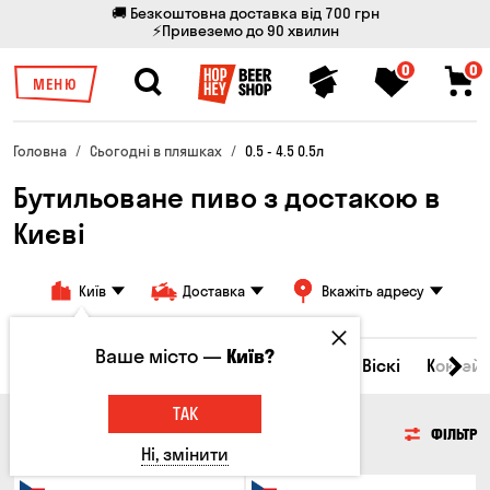
🚚 Безкоштовна доставка від 700 грн
⚡Привеземо до 90 хвилин
0
0
МЕНЮ
Головна
Сьогодні в пляшках
0.5 - 4.5 0.5л
Бутильоване пиво з достакою в
Києві
Київ
Доставка
Вкажіть адресу
Ваше місто —
Київ?
Всі товари
Пиво
Сидр
Вино
Віскі
Коктейл
ТАК
ПИВО
ФІЛЬТР
Ні, змінити