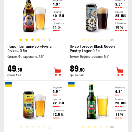
Міцність
Міцність
4.9
°
5.5
°
Гіркота
Гіркота
10
IBU
25
IBU
Щільність
Щільність
11
%
16
%
(3)
(0)
Пиво Полтавпиво «Pivna
Пиво Forever Black Queen
Divka» 0.5л
Pastry Lager 0.5л
Світле, Фільтроване, 4.9°
Темне, Нефільтроване, 5.5°
49
89
,50
,50
грн за 1 шт
грн за 1 шт
Міцність
Міцність
4.5
°
4.2
°
Гіркота
Гіркота
22
IBU
20
IBU
Щільність
Щільність
12.5
%
11
%
(0)
(0)