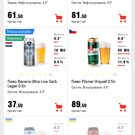
Темне, Нефільтроване, 4.5°
Світле, Нефільтроване, 4.5°
61
81
,50
,50
грн за 1 шт
грн за 1 шт
Тільки онлайн
Міцність
Міцність
Новинка
4.3
°
4.4
°
Гіркота
Гіркота
18
IBU
40
IBU
Щільність
Щільність
8.5
%
11.8
%
(0)
(0)
Пиво Bavaria Ultra Low Carb
Пиво Pilsner Urquell 0.5л
Lager 0.5л
Світле, Фільтроване, 4.4°
Світле, Фільтроване, 4.3°
37
89
,50
,50
грн за 1 шт
грн за 1 шт
Міцність
Міцність
4.2
°
4.2
°