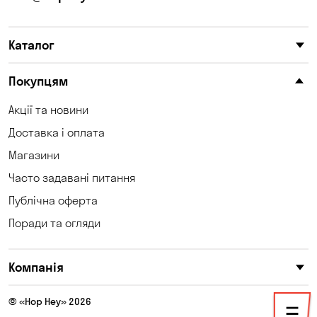
Карнаухівка
Катеринівка
Каталог
Келеберда
Клинці
Княжичі
Корсунці
Покупцям
Котівка
Коцюбинське
Акції та новини
Доставка і оплата
Кошари
Красносілка
Магазини
Кременчук
Кривий Ріг
Часто задавані питання
Кривуші
Кропивницький
Публічна оферта
Поради та огляди
Крюківщина
Куліші
Кушугум
Лозуватка
Компанія
Ліски
Лісники
© «Hop Hey» 2026
Мала Кохнівка
Маламівка