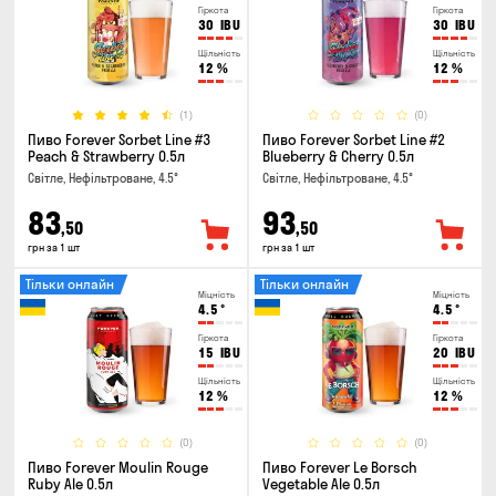
Гіркота
Гіркота
30
IBU
30
IBU
Щільність
Щільність
12
%
12
%
(1)
(0)
Пиво Forever Sorbet Line #3
Пиво Forever Sorbet Line #2
Peach & Strawberry 0.5л
Blueberry & Cherry 0.5л
Світле, Нефільтроване, 4.5°
Світле, Нефільтроване, 4.5°
83
93
,50
,50
грн за 1 шт
грн за 1 шт
Тільки онлайн
Тільки онлайн
Міцність
Міцність
4.5
°
4.5
°
Гіркота
Гіркота
15
IBU
20
IBU
Щільність
Щільність
12
%
12
%
(0)
(0)
Пиво Forever Moulin Rouge
Пиво Forever Le Borsch
Ruby Ale 0.5л
Vegetable Ale 0.5л