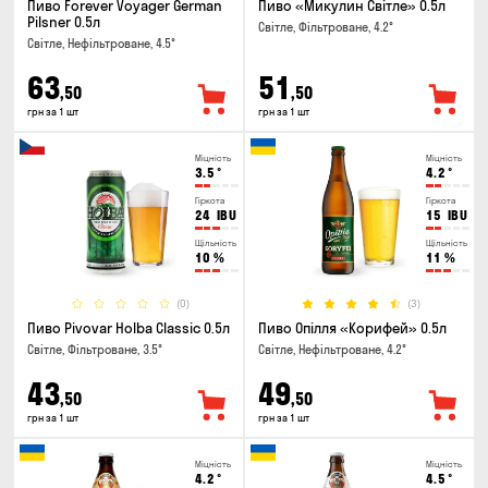
Пиво Forever Voyager German
Пиво «Микулин Світле» 0.5л
Pilsner 0.5л
Світле, Фільтроване, 4.2°
Світле, Нефільтроване, 4.5°
63
51
,50
,50
грн за 1 шт
грн за 1 шт
Міцність
Міцність
3.5
°
4.2
°
Гіркота
Гіркота
24
IBU
15
IBU
Щільність
Щільність
10
%
11
%
(0)
(3)
Пиво Pivovar Holba Classic 0.5л
Пиво Опілля «Корифей» 0.5л
Світле, Фільтроване, 3.5°
Світле, Нефільтроване, 4.2°
43
49
,50
,50
грн за 1 шт
грн за 1 шт
Міцність
Міцність
4.2
°
4.5
°