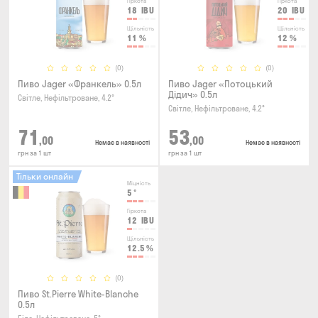
Гіркота
Гіркота
18
IBU
20
IBU
Щільність
Щільність
11
%
12
%
(0)
(0)
Пиво Jager «Франкель» 0.5л
Пиво Jager «Потоцький
Дідич» 0.5л
Світле, Нефільтроване, 4.2°
Світле, Нефільтроване, 4.2°
71
53
,00
,00
Немає в наявності
Немає в наявності
грн за 1 шт
грн за 1 шт
Тільки онлайн
Міцність
5
°
Гіркота
12
IBU
Щільність
12.5
%
(0)
Пиво St.Pierre White-Blanche
0.5л