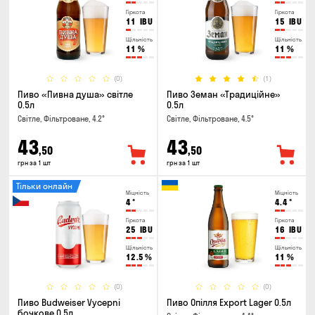
Гіркота
Гіркота
11
IBU
15
IBU
Щільність
Щільність
11
%
11
%
(0)
(1)
Пиво «Пивна душа» світле
Пиво Земан «Традиційне»
0.5л
0.5л
Світле, Фільтроване, 4.2°
Світле, Фільтроване, 4.5°
43
43
,50
,50
грн за 1 шт
грн за 1 шт
Тільки онлайн
Міцність
Міцність
4
°
4.4
°
Гіркота
Гіркота
25
IBU
16
IBU
Щільність
Щільність
12.5
%
11
%
(0)
(0)
Пиво Budweiser Vycepni
Пиво Опілля Export Lager 0.5л
бочкове 0.5л