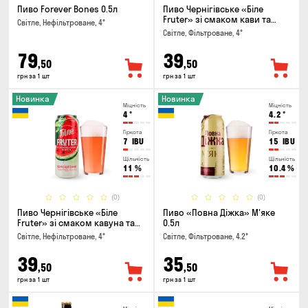
Пиво Forever Bones 0.5л
Пиво Чернігівське «Біле
Fruter» зі смаком кави та
Світле, Нефільтроване, 4°
апельсину 0.5л
Світле, Фільтроване, 4°
79
39
,50
,50
грн за 1 шт
грн за 1 шт
Новинка
Новинка
Міцність
Міцність
4
°
4.2
°
Гіркота
Гіркота
7
IBU
15
IBU
Щільність
Щільність
11
%
10.4
%
(0)
(0)
Пиво Чернігівське «Біле
Пиво «Повна Діжка» М'яке
Fruter» зі смаком кавуна та
0.5л
м'яти 0.5л
Світле, Нефільтроване, 4°
Світле, Фільтроване, 4.2°
39
35
,50
,50
грн за 1 шт
грн за 1 шт