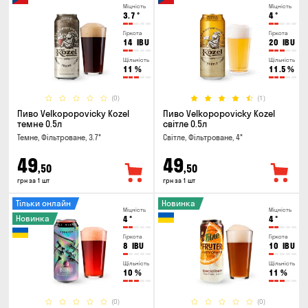
Міцність
Міцність
3.7
°
4
°
Гіркота
Гіркота
14
IBU
20
IBU
Щільність
Щільність
11
%
11.5
%
(0)
(1)
Пиво Velkopopovicky Kozel
Пиво Velkopopovicky Kozel
темне 0.5л
світле 0.5л
Темне, Фільтроване, 3.7°
Світле, Фільтроване, 4°
49
49
,50
,50
грн за 1 шт
грн за 1 шт
Тільки онлайн
Новинка
Міцність
Міцність
Новинка
4
°
4
°
Гіркота
Гіркота
8
IBU
10
IBU
Щільність
Щільність
10
%
11
%
(0)
(0)