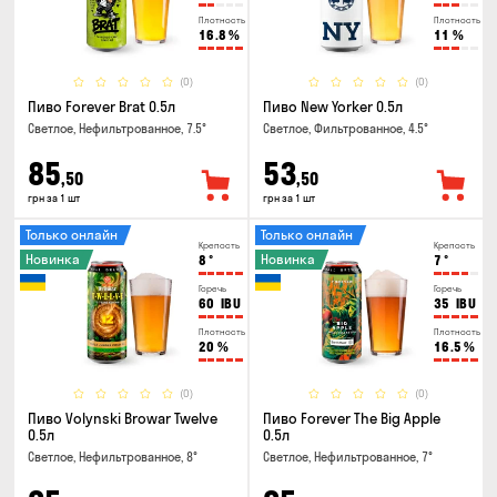
Плотность
Плотность
16.8
%
11
%
(0)
(0)
Пиво Forever Brat 0.5л
Пиво New Yorker 0.5л
Светлое, Нефильтрованное, 7.5°
Светлое, Фильтрованное, 4.5°
85
53
,50
,50
грн за 1 шт
грн за 1 шт
Только онлайн
Только онлайн
Крепость
Крепость
Новинка
Новинка
8
°
7
°
Горечь
Горечь
60
IBU
35
IBU
Плотность
Плотность
20
%
16.5
%
(0)
(0)
Пиво Volynski Browar Twelve
Пиво Forever The Big Apple
0.5л
0.5л
Светлое, Нефильтрованное, 8°
Светлое, Нефильтрованное, 7°