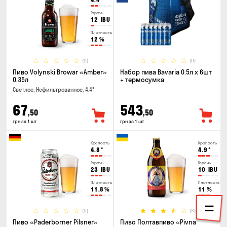
Горечь
12
IBU
Плотность
12
%
(0)
(0)
Пиво Volynski Browar «Amber»
Набор пива Bavaria 0.5л х 6шт
0.35л
+ термосумка
Светлое, Нефильтрованное, 4.4°
67
543
,50
,50
грн за 1 шт
грн за 1 шт
Крепость
Крепость
4.8
°
4.9
°
Горечь
Горечь
23
IBU
10
IBU
Плотность
Плотность
11.8
%
11
%
(0)
(3)
Пиво «Paderborner Pilsner»
Пиво Полтавпиво «Pivna