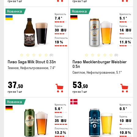
грн за 1 шт
грн за 1 шт
Новинка
Новинка
Крепость
Крепость
7.4
°
5.1
°
Горечь
Горечь
30
IBU
14
IBU
Плотность
Плотность
19
%
11.8
%
(0)
(0)
Пиво Saga Milk Stout 0.33л
Пиво Mecklenburger Weisbier
0.5л
Темное, Нефильтрованное, 7.4°
Светлое, Нефильтрованное, 5.1°
37
53
,50
,50
грн за 1 шт
грн за 1 шт
Новинка
Крепость
Крепость
5.6
°
0.5
°
Горечь
Горечь
35
IBU
10
IBU
Плотность
Плотность
13.2
%
10.8
%