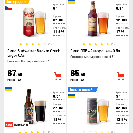
Топ продаж
Крепость
Крепость
5
°
6.8
°
Горечь
Горечь
32
IBU
12
IBU
Плотность
Плотность
11.9
%
17
%
(1)
(3)
Пиво Budweiser Budvar Czech
Пиво ППБ «Авторське» 0.5л
Lager 0.5л
Светлое, Фильтрованное, 6.8°
Светлое, Фильтрованное, 5°
67
65
,50
,50
грн за 1 шт
грн за 1 шт
Только онлайн
Крепость
Крепость
6.5
°
5
°
Горечь
Горечь
22
IBU
42
IBU
Плотность
Плотность
18
%
13.5
%
(26)
(0)