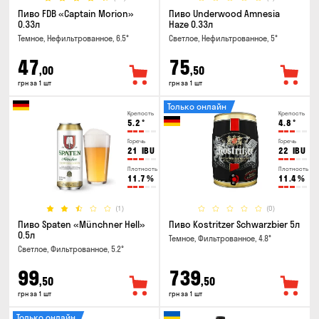
Пиво FDB «Captain Morion»
Пиво Underwood Amnesia
0.33л
Haze 0.33л
Темное, Нефильтрованное, 6.5°
Светлое, Нефильтрованное, 5°
47
75
,00
,50
грн за 1 шт
грн за 1 шт
Только онлайн
Крепость
Крепость
5.2
°
4.8
°
Горечь
Горечь
21
IBU
22
IBU
Плотность
Плотность
11.7
%
11.4
%
(1)
(0)
Пиво Spaten «Münchner Hell»
Пиво Kostritzer Schwarzbier 5л
0.5л
Темное, Фильтрованное, 4.8°
Светлое, Фильтрованное, 5.2°
99
739
,50
,50
грн за 1 шт
грн за 1 шт
Только онлайн