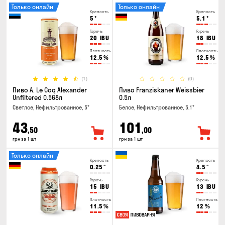
Только онлайн
Только онлайн
Крепость
Крепость
5
°
5.1
°
Горечь
Горечь
20
IBU
18
IBU
Плотность
Плотность
12.5
%
12.5
%
(1)
(0)
Пиво A. Le Coq Alexander
Пиво Franziskaner Weissbier
Unfiltered 0.568л
0.5л
Светлое, Нефильтрованное, 5°
Белое, Нефильтрованное, 5.1°
43
101
,50
,00
грн за 1 шт
грн за 1 шт
Только онлайн
Крепость
Крепость
0.25
°
4.5
°
Горечь
Горечь
15
IBU
13
IBU
Плотность
Плотность
11.5
%
12
%