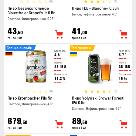
(0)
(2)
Пиво безалкогольное
Пиво FDB «Blanche» 0.33л
Clausthaler Grapefruit 0.5л
Белое, Нефильтрованное, 4.5°
Светлое, Фильтрованное, 0.25°
43
41
,50
,00
грн за 1 шт
грн за 1 шт
Только онлайн
Топ продаж
Крепость
Крепость
4.8
°
5.7
°
Горечь
Горечь
23
IBU
45
IBU
Плотность
Плотность
11.2
%
15
%
(0)
(1)
Пиво Krombacher Pils 5л
Пиво Volynski Browar Forest
IPA 0.5л
Светлое, Фильтрованное, 4.8°
Светлое, Нефильтрованное, 5.7°
679
89
,50
,50
грн за 1 шт
грн за 1 шт