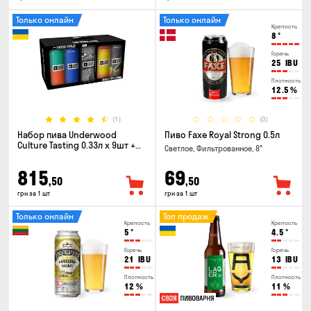
Только онлайн
Только онлайн
Крепость
8
°
Горечь
25
IBU
Плотность
12.5
%
(1)
(0)
Набор пива Underwood
Пиво Faxe Royal Strong 0.5л
Culture Tasting 0.33л x 9шт +
Светлое, Фильтрованное, 8°
бокал
815
69
,50
,50
грн за 1 шт
грн за 1 шт
Только онлайн
Топ продаж
Крепость
Крепость
5
°
4.5
°
Горечь
Горечь
21
IBU
13
IBU
Плотность
Плотность
12
%
11
%