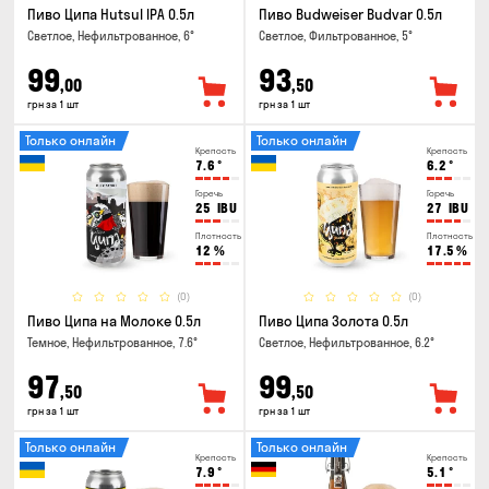
Пиво Ципа Hutsul IPA 0.5л
Пиво Budweiser Budvar 0.5л
Светлое, Нефильтрованное, 6°
Светлое, Фильтрованное, 5°
99
93
,00
,50
грн за 1 шт
грн за 1 шт
Только онлайн
Только онлайн
Крепость
Крепость
7.6
°
6.2
°
Горечь
Горечь
25
IBU
27
IBU
Плотность
Плотность
12
%
17.5
%
(0)
(0)
Пиво Ципа на Молоке 0.5л
Пиво Ципа Золота 0.5л
Темное, Нефильтрованное, 7.6°
Светлое, Нефильтрованное, 6.2°
97
99
,50
,50
грн за 1 шт
грн за 1 шт
Только онлайн
Только онлайн
Крепость
Крепость
7.9
°
5.1
°