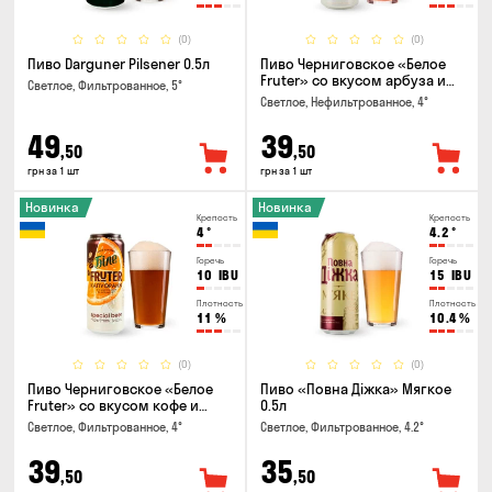
(0)
(0)
Пиво Darguner Pilsener 0.5л
Пиво Черниговское «Белое
Fruter» со вкусом арбуза и
Светлое, Фильтрованное, 5°
мяты 0.5л
Светлое, Нефильтрованное, 4°
49
39
,50
,50
грн за 1 шт
грн за 1 шт
Новинка
Новинка
Крепость
Крепость
4
°
4.2
°
Горечь
Горечь
10
IBU
15
IBU
Плотность
Плотность
11
%
10.4
%
(0)
(0)
Пиво Черниговское «Белое
Пиво «Повна Діжка» Мягкое
Fruter» со вкусом кофе и
0.5л
апельсина 0.5 л
Светлое, Фильтрованное, 4°
Светлое, Фильтрованное, 4.2°
39
35
,50
,50