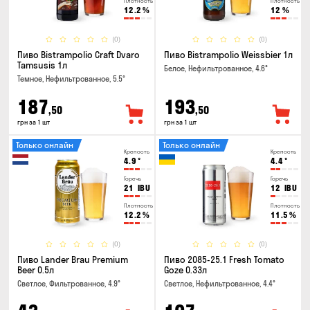
Плотность
Плотность
12.2
%
12
%
(0)
(0)
Пиво Bistrampolio Craft Dvaro
Пиво Bistrampolio Weissbier 1л
Tamsusis 1л
Белое, Нефильтрованное, 4.6°
Темное, Нефильтрованное, 5.5°
187
193
,50
,50
грн за 1 шт
грн за 1 шт
Только онлайн
Только онлайн
Крепость
Крепость
4.9
°
4.4
°
Горечь
Горечь
21
IBU
12
IBU
Плотность
Плотность
12.2
%
11.5
%
(0)
(0)
Пиво Lander Brau Premium
Пиво 2085-25.1 Fresh Tomato
Beer 0.5л
Goze 0.33л
Светлое, Фильтрованное, 4.9°
Светлое, Нефильтрованное, 4.4°