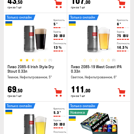
43
107
,50
,00
грн за 1 шт
грн за 1 шт
Только онлайн
Только онлайн
Крепость
Крепость
5
°
6
°
Горечь
Горечь
30
IBU
75
IBU
Плотность
Плотность
13
%
14.3
%
(1)
(0)
Пиво 2085-6 Irish Style Dry
Пиво 2085-19 West Coast IPA
Stout 0.33л
0.33л
Темное, Нефильтрованное, 5°
Светлое, Нефильтрованное, 6°
69
111
,50
,00
грн за 1 шт
грн за 1 шт
Только онлайн
Только онлайн
Крепость
Новинка
5.3
°
Горечь
30
IBU
Плотность