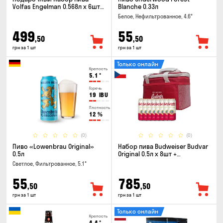
Volfas Engelman 0.568л x 6шт +
Blanche 0.33л
бокал 0.568л
Белое, Нефильтрованное, 4.6°
499
55
,50
,50
грн за 1 шт
грн за 1 шт
Только онлайн
Крепость
5.1
°
Горечь
19
IBU
Плотность
12
%
(0)
(0)
Пиво «Lowenbrau Original»
Набор пива Budweiser Budvar
0.5л
Original 0.5л x 8шт +
термосумка
Светлое, Фильтрованное, 5.1°
55
785
,50
,50
грн за 1 шт
грн за 1 шт
Только онлайн
Крепость
4.4
°