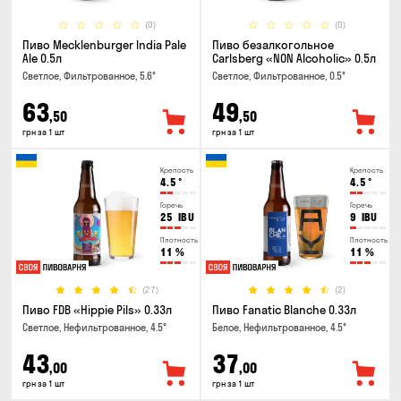
(0)
(0)
Пиво Mecklenburger India Pale
Пиво безалкогольное
Ale 0.5л
Carlsberg «NON Alcoholic» 0.5л
Светлое, Фильтрованное, 5.6°
Светлое, Фильтрованное, 0.5°
63
49
,50
,50
грн за 1 шт
грн за 1 шт
Крепость
Крепость
4.5
°
4.5
°
Горечь
Горечь
25
IBU
9
IBU
Плотность
Плотность
11
%
11
%
(27)
(2)
Пиво FDB «Hippie Pils» 0.33л
Пиво Fanatic Blanche 0.33л
Светлое, Нефильтрованное, 4.5°
Белое, Нефильтрованное, 4.5°
43
37
,00
,00
грн за 1 шт
грн за 1 шт