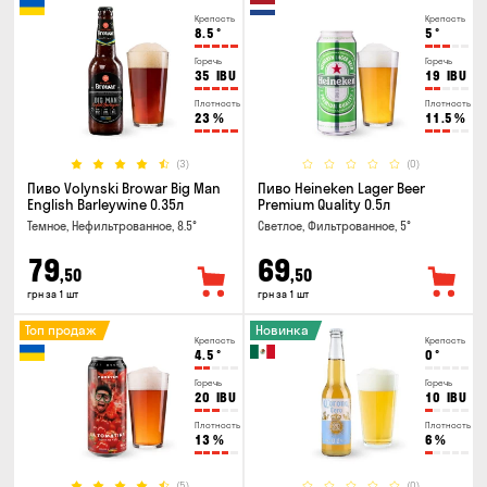
Крепость
Крепость
8.5
°
5
°
Горечь
Горечь
35
IBU
19
IBU
Плотность
Плотность
23
%
11.5
%
(3)
(0)
Пиво Volynski Browar Big Man
Пиво Heineken Lager Beer
English Barleywine 0.35л
Premium Quality 0.5л
Темное, Нефильтрованное, 8.5°
Светлое, Фильтрованное, 5°
79
69
,50
,50
грн за 1 шт
грн за 1 шт
Топ продаж
Новинка
Крепость
Крепость
4.5
°
0
°
Горечь
Горечь
20
IBU
10
IBU
Плотность
Плотность
13
%
6
%
(5)
(0)