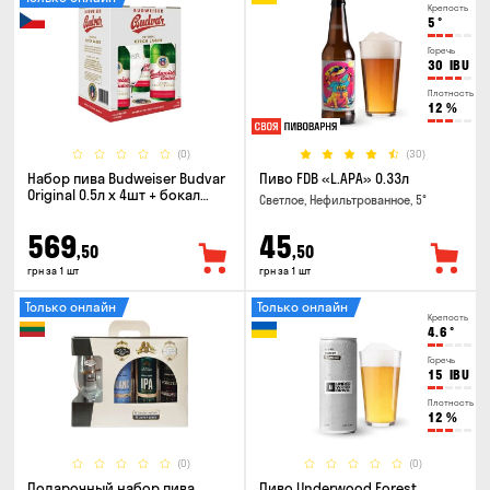
Крепость
5
°
Горечь
30
IBU
Плотность
12
%
(0)
(30)
Набор пива Budweiser Budvar
Пиво FDB «L.APA» 0.33л
Original 0.5л х 4шт + бокал
Светлое, Нефильтрованное, 5°
0.33л
569
45
,50
,50
грн за 1 шт
грн за 1 шт
Только онлайн
Только онлайн
Крепость
4.6
°
Горечь
15
IBU
Плотность
12
%
(0)
(0)
Подарочный набор пива
Пиво Underwood Forest