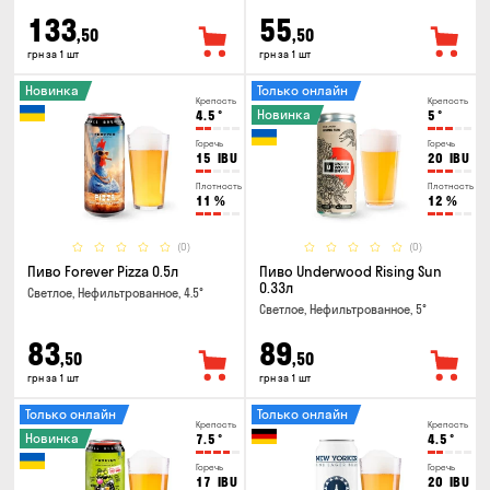
133
55
,50
,50
грн за 1 шт
грн за 1 шт
Новинка
Только онлайн
Крепость
Крепость
Новинка
4.5
°
5
°
Горечь
Горечь
15
IBU
20
IBU
Плотность
Плотность
11
%
12
%
(0)
(0)
Пиво Forever Pizza 0.5л
Пиво Underwood Rising Sun
0.33л
Светлое, Нефильтрованное, 4.5°
Светлое, Нефильтрованное, 5°
83
89
,50
,50
грн за 1 шт
грн за 1 шт
Только онлайн
Только онлайн
Крепость
Крепость
Новинка
7.5
°
4.5
°
Горечь
Горечь
17
IBU
20
IBU