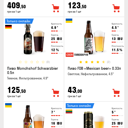
409
123
,50
,50
грн за 1 шт
грн за 1 шт
Только онлайн
Крепость
Крепость
4.9
°
4.5
°
Горечь
Горечь
25
IBU
13
IBU
Плотность
Плотность
12
%
11.5
%
(0)
(2)
Пиво Monchshof Schwarzbier
Пиво FDB «Mexican beer» 0.33л
0.5л
Светлое, Нефильтрованное, 4.5°
Темное, Фильтрованное, 4.9°
125
43
,50
,00
грн за 1 шт
грн за 1 шт
Только онлайн
Крепость
Крепость
7
°
5
°
Горечь
Горечь
16
IBU
25
IBU