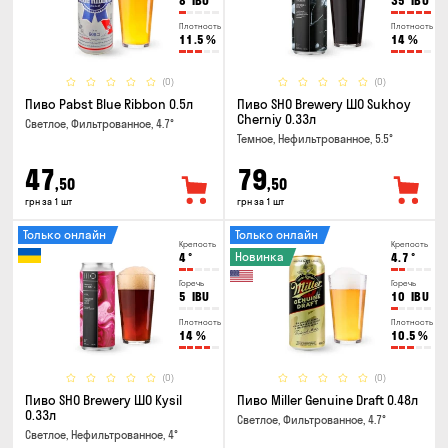
8
IBU
35
IBU
Плотность
Плотность
11.5
%
14
%
(0)
(0)
Пиво Pabst Blue Ribbon 0.5л
Пиво SHO Brewery ШО Sukhoy
Cherniy 0.33л
Светлое, Фильтрованное, 4.7°
Темное, Нефильтрованное, 5.5°
47
79
,50
,50
грн за 1 шт
грн за 1 шт
Только онлайн
Только онлайн
Крепость
Крепость
Новинка
4
°
4.7
°
Горечь
Горечь
5
IBU
10
IBU
Плотность
Плотность
14
%
10.5
%
(0)
(0)
Пиво SHO Brewery ШО Kysil
Пиво Miller Genuine Draft 0.48л
0.33л
Светлое, Фильтрованное, 4.7°
Светлое, Нефильтрованное, 4°