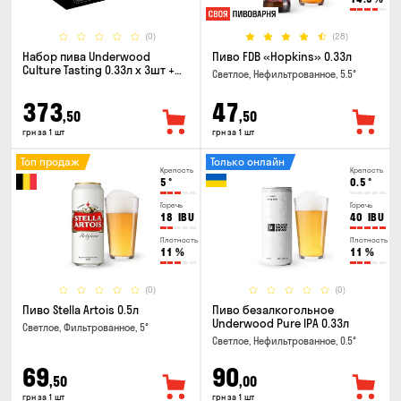
(0)
(28)
Набор пива Underwood
Пиво FDB «Hopkins» 0.33л
Culture Tasting 0.33л x 3шт +
Светлое, Нефильтрованное, 5.5°
бокал
373
47
,50
,50
грн за 1 шт
грн за 1 шт
Топ продаж
Только онлайн
Крепость
Крепость
5
°
0.5
°
Горечь
Горечь
18
IBU
40
IBU
Плотность
Плотность
11
%
11
%
(0)
(0)
Пиво Stella Artois 0.5л
Пиво безалкогольное
Underwood Pure IPA 0.33л
Светлое, Фильтрованное, 5°
Светлое, Нефильтрованное, 0.5°
69
90
,50
,00
грн за 1 шт
грн за 1 шт