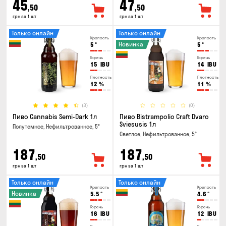
45
47
,50
,50
грн за 1 шт
грн за 1 шт
Только онлайн
Только онлайн
Крепость
Крепость
Новинка
5
°
5
°
Горечь
Горечь
15
IBU
14
IBU
Плотность
Плотность
12
%
11
%
(3)
(0)
Пиво Cannabis Semi-Dark 1л
Пиво Bistrampolio Craft Dvaro
Sviesusis 1л
Полутемное, Нефильтрованное, 5°
Светлое, Нефильтрованное, 5°
187
187
,50
,50
грн за 1 шт
грн за 1 шт
Только онлайн
Только онлайн
Крепость
Крепость
Новинка
5.5
°
4.6
°
Горечь
Горечь
16
IBU
12
IBU