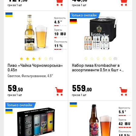
грн за 1 шт
грн за 1 шт
Только онлайн
Крепость
4.5
°
Горечь
10
IBU
Плотность
11
%
(1)
(0)
Пиво «Чайка Чорноморська»
Набор пива Krombacher в
0.45л
ассортименте 0.5л х 6шт +
термосумка
Светлое, Фильтрованное, 4.5°
59
559
,50
,00
грн за 1 шт
грн за 1 шт
Только онлайн
Крепость
5.5
°
Горечь
42
IBU
Плотность
14.5
%