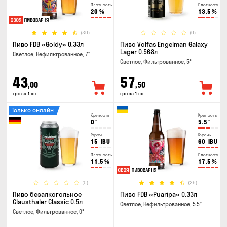
Плотность
Плотность
20
%
13.5
%
(30)
(0)
Пиво FDB «Goldy» 0.33л
Пиво Volfas Engelman Galaxy
Lager 0.568л
Светлое, Нефильтрованное, 7°
Светлое, Фильтрованное, 5°
43
57
,00
,50
грн за 1 шт
грн за 1 шт
Только онлайн
Крепость
Крепость
0
°
5.5
°
Горечь
Горечь
15
IBU
60
IBU
Плотность
Плотность
11.5
%
17.5
%
(0)
(26)
Пиво безалкогольное
Пиво FDB «Puaripa» 0.33л
Clausthaler Classic 0.5л
Светлое, Нефильтрованное, 5.5°
Светлое, Фильтрованное, 0°