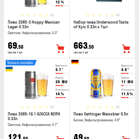
12
%
(0)
(0)
Пиво 2085-3 Hoppy Mexican
Набор пива Underwood Taste
Lager 0.33л
of Kyiv 0.33л x 7шт
Светлое, Нефильтрованное, 5.3°
69
663
,50
,50
грн за 1 шт
грн за 1 шт
Только онлайн
Крепость
Крепость
5.7
°
4.9
°
Горечь
Горечь
20
IBU
11
IBU
Плотность
Плотность
14
%
11.5
%
(0)
(0)
Пиво 2085-16.1 AZACCA NEIPA
Пиво Oettinger Weissbier 0.5л
0.33л
Белое, Нефильтрованное, 4.9°
Светлое, Нефильтрованное, 5.7°
121
49
,50
,50