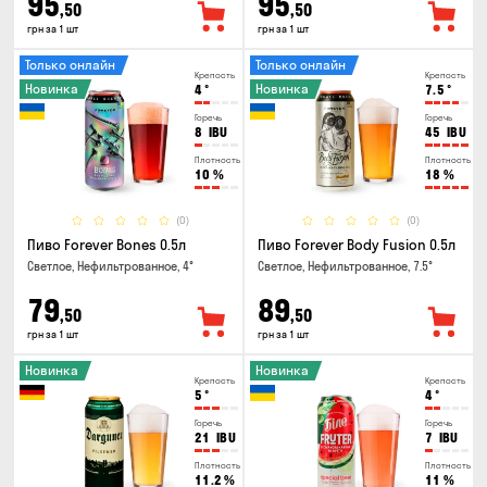
95
95
,50
,50
грн за 1 шт
грн за 1 шт
Только онлайн
Только онлайн
Крепость
Крепость
Новинка
Новинка
4
°
7.5
°
Горечь
Горечь
8
IBU
45
IBU
Плотность
Плотность
10
%
18
%
(0)
(0)
Пиво Forever Bones 0.5л
Пиво Forever Body Fusion 0.5л
Светлое, Нефильтрованное, 4°
Светлое, Нефильтрованное, 7.5°
79
89
,50
,50
грн за 1 шт
грн за 1 шт
Новинка
Новинка
Крепость
Крепость
5
°
4
°
Горечь
Горечь
21
IBU
7
IBU
Плотность
Плотность
11.2
%
11
%