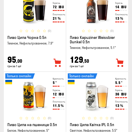
Горечь
Горечь
72
IBU
14
IBU
Плотность
Плотность
21
%
13
%
(0)
(0)
Пиво Ципа Чорна 0.5л
Пиво Kapuziner Weissbier
Dunkel 0.5л
Темное, Нефильтрованное, 7.9°
Темное, Нефильтрованное, 5.1°
95
129
,00
,50
грн за 1 шт
грн за 1 шт
Только онлайн
Только онлайн
Крепость
Крепость
5
°
5.5
°
Горечь
Горечь
12
IBU
36
IBU
Плотность
Плотность
11.5
%
13
%
(0)
(0)
Пиво Ципа на пшенице 0.5л
Пиво Ципа Квітка IPL 0.5л
Белое, Нефильтрованное, 5°
Светлое, Нефильтрованное, 5.5°