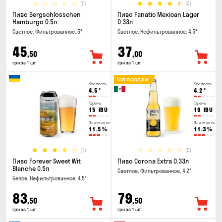
(0)
(2)
Пиво Bergschlosschen
Пиво Fanatic Mexican Lager
Hamburgo 0.5л
0.33л
Светлое, Фильтрованное, 5°
Светлое, Нефильтрованное, 4.5°
45
37
,50
,00
грн за 1 шт
грн за 1 шт
Топ продаж
Крепость
Крепость
4.5
°
4.2
°
Горечь
Горечь
15
IBU
19
IBU
Плотность
Плотность
11.5
%
11.3
%
(1)
(0)
Пиво Forever Sweet Wit
Пиво Corona Extra 0.33л
Blanche 0.5л
Светлое, Фильтрованное, 4.2°
Белое, Нефильтрованное, 4.5°
83
79
,50
,50
грн за 1 шт
грн за 1 шт