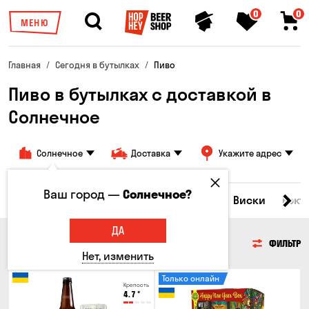
0
0
МЕНЮ
Главная
Сегодня в бутылках
Пиво
Пиво в бутылках с доставкой в
Солнечное
Солнечное
Доставка
Укажите адрес
Ваш город —
Солнечное?
Все товары
Пиво
Сидр
Вино
Виски
Кокт
ДА
ПИВО
ФИЛЬТР
Нет, изменить
Только онлайн
Крепость
4.7
°