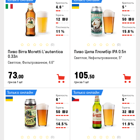
Крепость
Крепость
4.6
°
5
°
Горечь
Горечь
12
IBU
50
IBU
Плотность
Плотность
11
%
15.6
%
(0)
(0)
Пиво Birra Moretti L'autentica
Пиво Ципа Пломбір IPA 0.5л
0.33л
Светлое, Нефильтрованное, 5°
Светлое, Фильтрованное, 4.6°
73
105
,00
,50
грн за 1 шт
грн за 1 шт
Только онлайн
Только онлайн
Крепость
Крепость
6
°
5
°
Горечь
Горечь
50
IBU
32
IBU
Плотность
Плотность
14.5
%
11.9
%
(0)
(0)