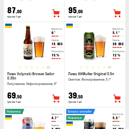
87
95
,00
,00
грн за 1 шт
грн за 1 шт
Крепость
Крепость
6
°
5.1
°
Горечь
Горечь
15
IBU
26
IBU
Плотность
Плотность
15
%
12
%
(0)
(0)
Пиво Volynski Browar Sailor
Пиво AltMuller Original 0.5л
0.35л
Светлое, Фильтрованное, 5.1°
Полутемное, Нефильтрованное, 6°
69
39
,50
,50
грн за 1 шт
грн за 1 шт
Новинка
Только онлайн
Крепость
Крепость
Новинка
4.7
°
5.5
°
Горечь
Горечь