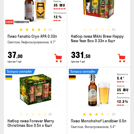
Горечь
35
IBU
Плотность
12
%
(1)
(0)
Пиво Fanatic Cryo APA 0.33л
Набор пива Mikki Brew Happy
New Year Box 0.33л x 6шт
Светлое, Нефильтрованное, 4.7°
37
331
,00
,50
грн за 1 шт
грн за 1 шт
Только онлайн
Только онлайн
Крепость
5.4
°
Горечь
25
IBU
Плотность
12.3
%
(0)
(2)
Набор пива Forever Merry
Пиво Monchshof Landbier 0.5л
Christmas Box 0.5л x 6шт
Светлое, Фильтрованное, 5.4°