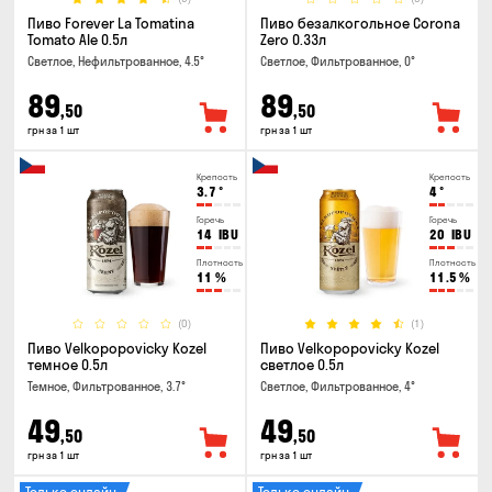
Пиво Forever La Tomatina
Пиво безалкогольное Corona
Tomato Ale 0.5л
Zero 0.33л
Светлое, Нефильтрованное, 4.5°
Светлое, Фильтрованное, 0°
89
89
,50
,50
грн за 1 шт
грн за 1 шт
Крепость
Крепость
3.7
°
4
°
Горечь
Горечь
14
IBU
20
IBU
Плотность
Плотность
11
%
11.5
%
(0)
(1)
Пиво Velkopopovicky Kozel
Пиво Velkopopovicky Kozel
темное 0.5л
светлое 0.5л
Темное, Фильтрованное, 3.7°
Светлое, Фильтрованное, 4°
49
49
,50
,50
грн за 1 шт
грн за 1 шт
Только онлайн
Только онлайн