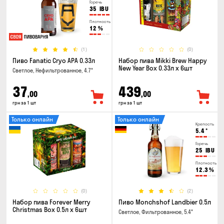
Горечь
35
IBU
Плотность
12
%
(1)
(0)
Пиво Fanatic Cryo APA 0.33л
Набор пива Mikki Brew Happy
New Year Box 0.33л x 6шт
Светлое, Нефильтрованное, 4.7°
37
439
,00
,00
грн за 1 шт
грн за 1 шт
Только онлайн
Только онлайн
Крепость
5.4
°
Горечь
25
IBU
Плотность
12.3
%
(0)
(2)
Набор пива Forever Merry
Пиво Monchshof Landbier 0.5л
Christmas Box 0.5л x 6шт
Светлое, Фильтрованное, 5.4°