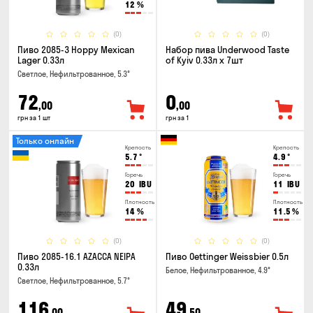
12
%
(0)
(0)
Пиво 2085-3 Hoppy Mexican
Набор пива Underwood Taste
Lager 0.33л
of Kyiv 0.33л x 7шт
Светлое, Нефильтрованное, 5.3°
72
0
,00
,00
грн за 1 шт
грн за 1
Только онлайн
Крепость
Крепость
5.7
°
4.9
°
Горечь
Горечь
20
IBU
11
IBU
Плотность
Плотность
14
%
11.5
%
(0)
(0)
Пиво 2085-16.1 AZACCA NEIPA
Пиво Oettinger Weissbier 0.5л
0.33л
Белое, Нефильтрованное, 4.9°
Светлое, Нефильтрованное, 5.7°
116
49
,00
,50