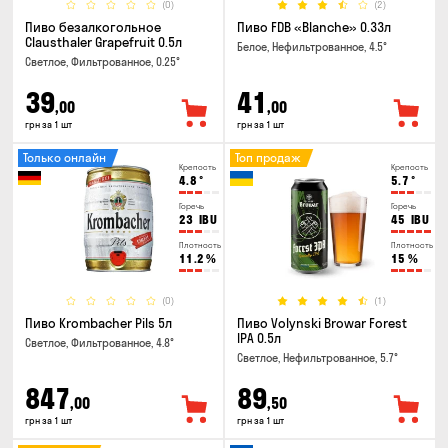
(0)
(2)
Пиво безалкогольное
Пиво FDB «Blanche» 0.33л
Clausthaler Grapefruit 0.5л
Белое, Нефильтрованное, 4.5°
Светлое, Фильтрованное, 0.25°
39
41
,00
,00
грн за 1 шт
грн за 1 шт
Только онлайн
Топ продаж
Крепость
Крепость
4.8
°
5.7
°
Горечь
Горечь
23
IBU
45
IBU
Плотность
Плотность
11.2
%
15
%
(0)
(1)
Пиво Krombacher Pils 5л
Пиво Volynski Browar Forest
IPA 0.5л
Светлое, Фильтрованное, 4.8°
Светлое, Нефильтрованное, 5.7°
847
89
,00
,50
грн за 1 шт
грн за 1 шт