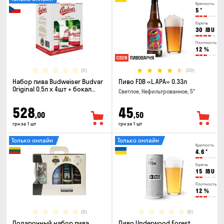
Крепость
5
°
Горечь
30
IBU
Плотность
12
%
(0)
(30)
Набор пива Budweiser Budvar
Пиво FDB «L.APA» 0.33л
Original 0.5л х 4шт + бокал
Светлое, Нефильтрованное, 5°
0.33л
528
45
,00
,50
грн за 1 шт
грн за 1 шт
Только онлайн
Только онлайн
Крепость
4.6
°
Горечь
15
IBU
Плотность
12
%
(0)
(0)
Подарочный набор пива
Пиво Underwood Forest