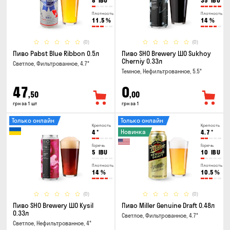
8
IBU
35
IBU
Плотность
Плотность
11.5
%
14
%
(0)
(0)
Пиво Pabst Blue Ribbon 0.5л
Пиво SHO Brewery ШО Sukhoy
Cherniy 0.33л
Светлое, Фильтрованное, 4.7°
Темное, Нефильтрованное, 5.5°
47
0
,50
,00
грн за 1 шт
грн за 1
Только онлайн
Только онлайн
Крепость
Крепость
Новинка
4
°
4.7
°
Горечь
Горечь
5
IBU
10
IBU
Плотность
Плотность
14
%
10.5
%
(0)
(0)
Пиво SHO Brewery ШО Kysil
Пиво Miller Genuine Draft 0.48л
0.33л
Светлое, Фильтрованное, 4.7°
Светлое, Нефильтрованное, 4°