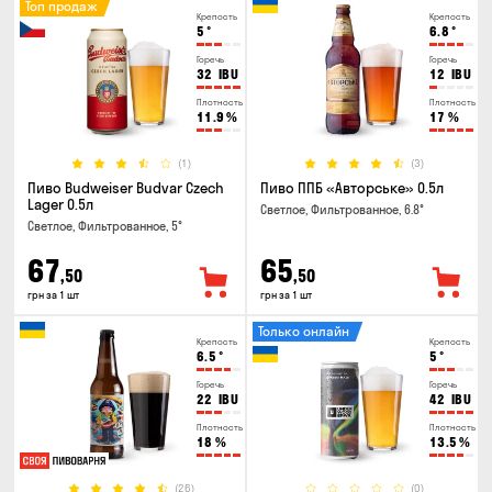
Топ продаж
Крепость
Крепость
5
°
6.8
°
Горечь
Горечь
32
IBU
12
IBU
Плотность
Плотность
11.9
%
17
%
(1)
(3)
Пиво Budweiser Budvar Czech
Пиво ППБ «Авторське» 0.5л
Lager 0.5л
Светлое, Фильтрованное, 6.8°
Светлое, Фильтрованное, 5°
67
65
,50
,50
грн за 1 шт
грн за 1 шт
Только онлайн
Крепость
Крепость
6.5
°
5
°
Горечь
Горечь
22
IBU
42
IBU
Плотность
Плотность
18
%
13.5
%
(26)
(0)