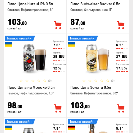
Пиво Ципа Hutsul IPA 0.5л
Пиво Budweiser Budvar 0.5л
Светлое, Нефильтрованное, 6°
Светлое, Фильтрованное, 5°
103
87
,00
,00
грн за 1 шт
грн за 1 шт
Только онлайн
Только онлайн
Крепость
Крепость
7.6
°
6.2
°
Горечь
Горечь
25
IBU
27
IBU
Плотность
Плотность
12
%
17.5
%
(0)
(0)
Пиво Ципа на Молоке 0.5л
Пиво Ципа Золота 0.5л
Темное, Нефильтрованное, 7.6°
Светлое, Нефильтрованное, 6.2°
98
103
,00
,00
грн за 1 шт
грн за 1 шт
Только онлайн
Только онлайн
Крепость
Крепость
7.9
°
5.1
°