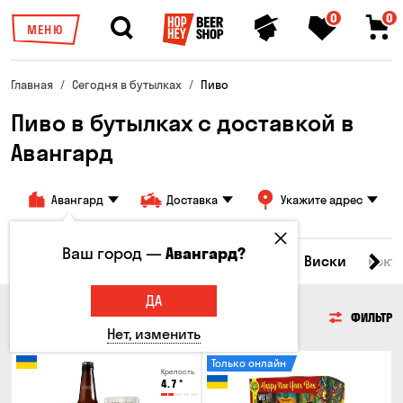
0
0
МЕНЮ
Главная
Сегодня в бутылках
Пиво
Пиво в бутылках с доставкой в
Авангард
Авангард
Доставка
Укажите адрес
Ваш город —
Авангард?
Все товары
Пиво
Сидр
Вино
Виски
Кокт
ДА
ПИВО
ФИЛЬТР
Нет, изменить
Только онлайн
Крепость
4.7
°