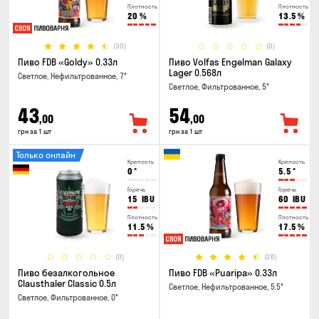
Плотность
Плотность
20
%
13.5
%
(30)
(0)
Пиво FDB «Goldy» 0.33л
Пиво Volfas Engelman Galaxy
Lager 0.568л
Светлое, Нефильтрованное, 7°
Светлое, Фильтрованное, 5°
43
54
,00
,00
грн за 1 шт
грн за 1 шт
Только онлайн
Крепость
Крепость
0
°
5.5
°
Горечь
Горечь
15
IBU
60
IBU
Плотность
Плотность
11.5
%
17.5
%
(0)
(26)
Пиво безалкогольное
Пиво FDB «Puaripa» 0.33л
Clausthaler Classic 0.5л
Светлое, Нефильтрованное, 5.5°
Светлое, Фильтрованное, 0°