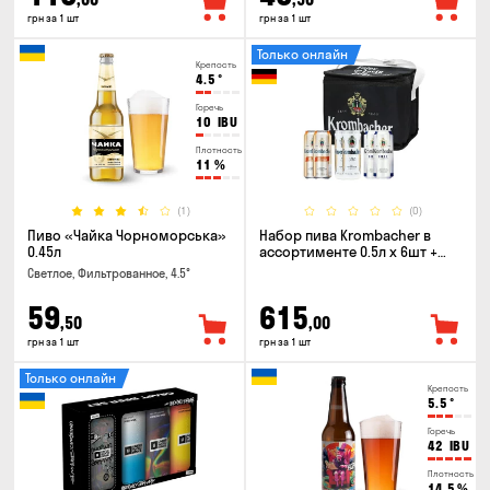
грн за 1 шт
грн за 1 шт
Только онлайн
Крепость
4.5
°
Горечь
10
IBU
Плотность
11
%
(1)
(0)
Пиво «Чайка Чорноморська»
Набор пива Krombacher в
0.45л
ассортименте 0.5л х 6шт +
термосумка
Светлое, Фильтрованное, 4.5°
59
615
,50
,00
грн за 1 шт
грн за 1 шт
Только онлайн
Крепость
5.5
°
Горечь
42
IBU
Плотность
14.5
%