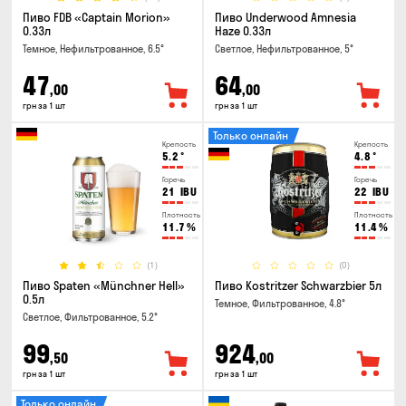
Пиво FDB «Captain Morion»
Пиво Underwood Amnesia
0.33л
Haze 0.33л
Темное, Нефильтрованное, 6.5°
Светлое, Нефильтрованное, 5°
47
64
,00
,00
грн за 1 шт
грн за 1 шт
Только онлайн
Крепость
Крепость
5.2
°
4.8
°
Горечь
Горечь
21
IBU
22
IBU
Плотность
Плотность
11.7
%
11.4
%
(1)
(0)
Пиво Spaten «Münchner Hell»
Пиво Kostritzer Schwarzbier 5л
0.5л
Темное, Фильтрованное, 4.8°
Светлое, Фильтрованное, 5.2°
99
924
,50
,00
грн за 1 шт
грн за 1 шт
Только онлайн