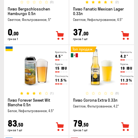
(0)
(2)
Пиво Bergschlosschen
Пиво Fanatic Mexican Lager
Hamburgo 0.5л
0.33л
Светлое, Фильтрованное, 5°
Светлое, Нефильтрованное, 4.5°
0
37
,00
,00
грн за 1
грн за 1 шт
Топ продаж
Крепость
Крепость
4.5
°
4.2
°
Горечь
Горечь
15
IBU
19
IBU
Плотность
Плотность
11.5
%
11.3
%
(1)
(0)
Пиво Forever Sweet Wit
Пиво Corona Extra 0.33л
Blanche 0.5л
Светлое, Фильтрованное, 4.2°
Белое, Нефильтрованное, 4.5°
83
79
,50
,50
грн за 1 шт
грн за 1 шт