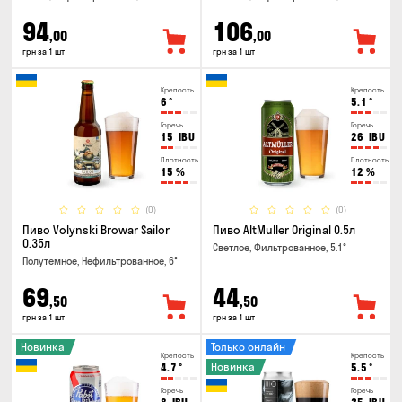
94
106
,00
,00
грн за 1 шт
грн за 1 шт
Крепость
Крепость
6
°
5.1
°
Горечь
Горечь
15
IBU
26
IBU
Плотность
Плотность
15
%
12
%
(0)
(0)
Пиво Volynski Browar Sailor
Пиво AltMuller Original 0.5л
0.35л
Светлое, Фильтрованное, 5.1°
Полутемное, Нефильтрованное, 6°
69
44
,50
,50
грн за 1 шт
грн за 1 шт
Новинка
Только онлайн
Крепость
Крепость
Новинка
4.7
°
5.5
°
Горечь
Горечь