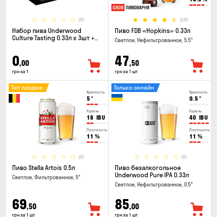
(0)
(28)
Набор пива Underwood
Пиво FDB «Hopkins» 0.33л
Culture Tasting 0.33л x 3шт +
Светлое, Нефильтрованное, 5.5°
бокал
0
47
,00
,50
грн за 1
грн за 1 шт
Топ продаж
Только онлайн
Крепость
Крепость
5
°
0.5
°
Горечь
Горечь
18
IBU
40
IBU
Плотность
Плотность
11
%
11
%
(0)
(0)
Пиво Stella Artois 0.5л
Пиво безалкогольное
Underwood Pure IPA 0.33л
Светлое, Фильтрованное, 5°
Светлое, Нефильтрованное, 0.5°
69
85
,50
,00
грн за 1 шт
грн за 1 шт