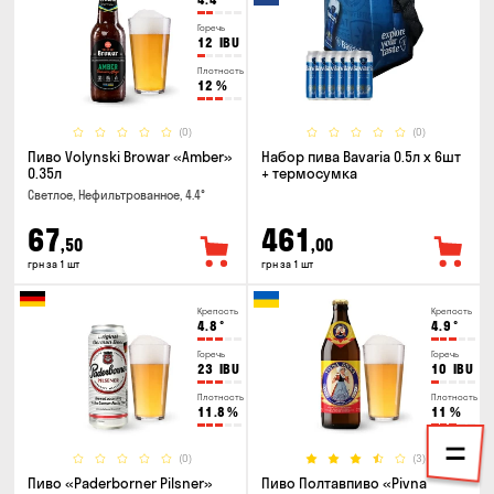
Горечь
12
IBU
Плотность
12
%
(0)
(0)
Пиво Volynski Browar «Amber»
Набор пива Bavaria 0.5л х 6шт
0.35л
+ термосумка
Светлое, Нефильтрованное, 4.4°
67
461
,50
,00
грн за 1 шт
грн за 1 шт
Крепость
Крепость
4.8
°
4.9
°
Горечь
Горечь
23
IBU
10
IBU
Плотность
Плотность
11.8
%
11
%
(0)
(3)
Пиво «Paderborner Pilsner»
Пиво Полтавпиво «Pivna