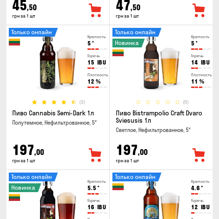
45
47
,50
,50
грн за 1 шт
грн за 1 шт
Только онлайн
Только онлайн
Крепость
Крепость
Новинка
5
°
5
°
Горечь
Горечь
15
IBU
14
IBU
Плотность
Плотность
12
%
11
%
(3)
(0)
Пиво Cannabis Semi-Dark 1л
Пиво Bistrampolio Craft Dvaro
Sviesusis 1л
Полутемное, Нефильтрованное, 5°
Светлое, Нефильтрованное, 5°
197
197
,00
,00
грн за 1 шт
грн за 1 шт
Только онлайн
Только онлайн
Крепость
Крепость
Новинка
5.5
°
4.6
°
Горечь
Горечь
16
IBU
12
IBU