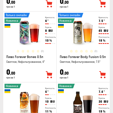
0
0
,00
,00
грн за 1
грн за 1
Только онлайн
Только онлайн
Крепость
Крепость
Новинка
Новинка
4
°
7.5
°
Горечь
Горечь
8
IBU
45
IBU
Плотность
Плотность
10
%
18
%
(0)
(0)
Пиво Forever Bones 0.5л
Пиво Forever Body Fusion 0.5л
Светлое, Нефильтрованное, 4°
Светлое, Нефильтрованное, 7.5°
0
0
,00
,00
грн за 1
грн за 1
Новинка
Новинка
Крепость
Крепость
4
°
7.4
°
Горечь
Горечь
10
IBU
30
IBU
Плотность
Плотность
11
%
19
%