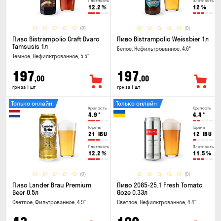
Плотность
Плотность
12.2
%
12
%
(0)
(0)
Пиво Bistrampolio Craft Dvaro
Пиво Bistrampolio Weissbier 1л
Tamsusis 1л
Белое, Нефильтрованное, 4.6°
Темное, Нефильтрованное, 5.5°
197
197
,00
,00
грн за 1 шт
грн за 1 шт
Только онлайн
Только онлайн
Крепость
Крепость
4.9
°
4.4
°
Горечь
Горечь
21
IBU
12
IBU
Плотность
Плотность
12.2
%
11.5
%
(0)
(0)
Пиво Lander Brau Premium
Пиво 2085-25.1 Fresh Tomato
Beer 0.5л
Goze 0.33л
Светлое, Фильтрованное, 4.9°
Светлое, Нефильтрованное, 4.4°