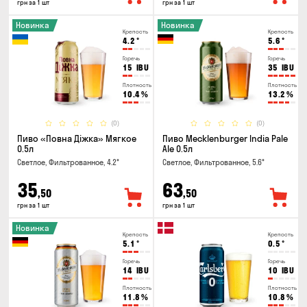
грн за 1 шт
грн за 1 шт
Новинка
Новинка
Крепость
Крепость
4.2
°
5.6
°
Горечь
Горечь
15
IBU
35
IBU
Плотность
Плотность
10.4
%
13.2
%
(0)
(0)
Пиво «Повна Діжка» Мягкое
Пиво Mecklenburger India Pale
0.5л
Ale 0.5л
Светлое, Фильтрованное, 4.2°
Светлое, Фильтрованное, 5.6°
35
63
,50
,50
грн за 1 шт
грн за 1 шт
Новинка
Крепость
Крепость
5.1
°
0.5
°
Горечь
Горечь
14
IBU
10
IBU
Плотность
Плотность
11.8
%
10.8
%