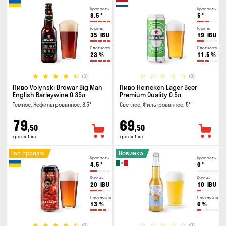
Крепость
Крепость
8.5
°
5
°
Горечь
Горечь
35
IBU
19
IBU
Плотность
Плотность
23
%
11.5
%
(3)
(0)
Пиво Volynski Browar Big Man
Пиво Heineken Lager Beer
English Barleywine 0.35л
Premium Quality 0.5л
Темное, Нефильтрованное, 8.5°
Светлое, Фильтрованное, 5°
79
69
,50
,50
грн за 1 шт
грн за 1 шт
Топ продаж
Новинка
Крепость
Крепость
4.5
°
0
°
Горечь
Горечь
20
IBU
10
IBU
Плотность
Плотность
13
%
6
%
(5)
(0)