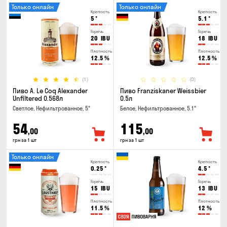
Только онлайн
Только онлайн
Крепость
Крепость
5
°
5.1
°
Горечь
Горечь
20
IBU
18
IBU
Плотность
Плотность
12.5
%
12.5
%
(1)
(0)
Пиво A. Le Coq Alexander
Пиво Franziskaner Weissbier
Unfiltered 0.568л
0.5л
Светлое, Нефильтрованное, 5°
Белое, Нефильтрованное, 5.1°
54
115
,00
,00
грн за 1 шт
грн за 1 шт
Только онлайн
Крепость
Крепость
0.25
°
4.5
°
Горечь
Горечь
15
IBU
13
IBU
Плотность
Плотность
11.5
%
12
%