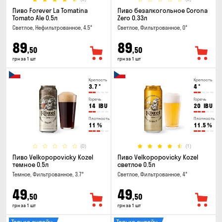
Пиво Forever La Tomatina
Пиво безалкогольное Corona
Tomato Ale 0.5л
Zero 0.33л
Светлое, Нефильтрованное, 4.5°
Светлое, Фильтрованное, 0°
89
89
,50
,50
грн за 1 шт
грн за 1 шт
Крепость
Крепость
3.7
°
4
°
Горечь
Горечь
14
IBU
20
IBU
Плотность
Плотность
11
%
11.5
%
(0)
(1)
Пиво Velkopopovicky Kozel
Пиво Velkopopovicky Kozel
темное 0.5л
светлое 0.5л
Темное, Фильтрованное, 3.7°
Светлое, Фильтрованное, 4°
49
49
,50
,50
грн за 1 шт
грн за 1 шт
Только онлайн
Только онлайн