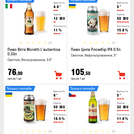
Крепость
Крепость
4.6
°
5
°
Горечь
Горечь
12
IBU
50
IBU
Плотность
Плотность
11
%
15.6
%
(0)
(0)
Пиво Birra Moretti L'autentica
Пиво Ципа Пломбір IPA 0.5л
0.33л
Светлое, Нефильтрованное, 5°
Светлое, Фильтрованное, 4.6°
76
105
,00
,50
грн за 1 шт
грн за 1 шт
Только онлайн
Только онлайн
Крепость
Крепость
6
°
5
°
Горечь
Горечь
50
IBU
32
IBU
Плотность
Плотность
14.5
%
11.9
%
(0)
(0)