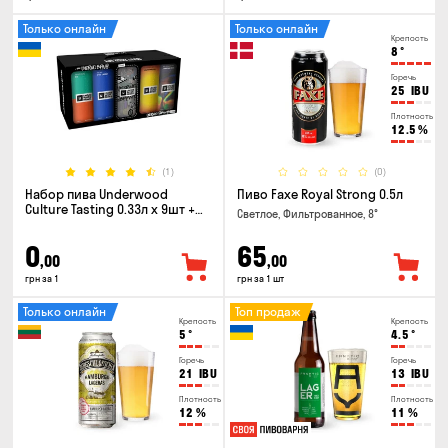
Только онлайн
Только онлайн
Крепость
8
°
Горечь
25
IBU
Плотность
12.5
%
(1)
(0)
Набор пива Underwood
Пиво Faxe Royal Strong 0.5л
Culture Tasting 0.33л x 9шт +
Светлое, Фильтрованное, 8°
бокал
0
65
,00
,00
грн за 1
грн за 1 шт
Только онлайн
Топ продаж
Крепость
Крепость
5
°
4.5
°
Горечь
Горечь
21
IBU
13
IBU
Плотность
Плотность
12
%
11
%