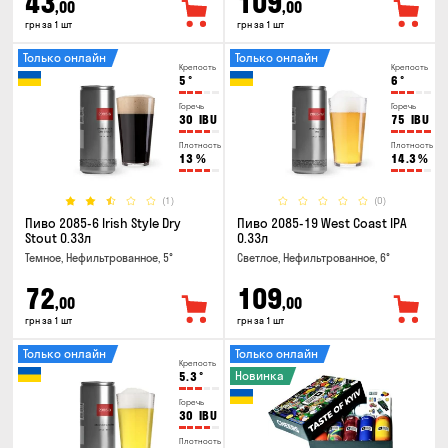
43
109
,00
,00
грн за 1 шт
грн за 1 шт
Только онлайн
Только онлайн
Крепость
Крепость
5
°
6
°
Горечь
Горечь
30
IBU
75
IBU
Плотность
Плотность
13
%
14.3
%
(1)
(0)
Пиво 2085-6 Irish Style Dry
Пиво 2085-19 West Coast IPA
Stout 0.33л
0.33л
Темное, Нефильтрованное, 5°
Светлое, Нефильтрованное, 6°
72
109
,00
,00
грн за 1 шт
грн за 1 шт
Только онлайн
Только онлайн
Крепость
Новинка
5.3
°
Горечь
30
IBU
Плотность