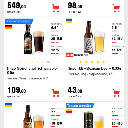
549
98
,00
,00
грн за 1 шт
грн за 1 шт
Только онлайн
Крепость
Крепость
4.9
°
4.5
°
Горечь
Горечь
25
IBU
13
IBU
Плотность
Плотность
12
%
11.5
%
(0)
(2)
Пиво Monchshof Schwarzbier
Пиво FDB «Mexican beer» 0.33л
0.5л
Светлое, Нефильтрованное, 4.5°
Темное, Фильтрованное, 4.9°
109
43
,00
,00
грн за 1 шт
грн за 1 шт
Только онлайн
Крепость
Крепость
7
°
5
°
Горечь
Горечь
16
IBU
25
IBU