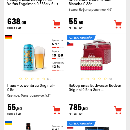
Volfas Engelman 0.568л x 6шт +
Blanche 0.33л
бокал 0.568л
Белое, Нефильтрованное, 4.6°
638
55
,00
,50
грн за 1 шт
грн за 1 шт
Только онлайн
Крепость
5.1
°
Горечь
19
IBU
Плотность
12
%
(0)
(0)
Пиво «Lowenbrau Original»
Набор пива Budweiser Budvar
0.5л
Original 0.5л x 8шт +
термосумка
Светлое, Фильтрованное, 5.1°
55
785
,50
,50
грн за 1 шт
грн за 1 шт
Только онлайн
Крепость
4.4
°