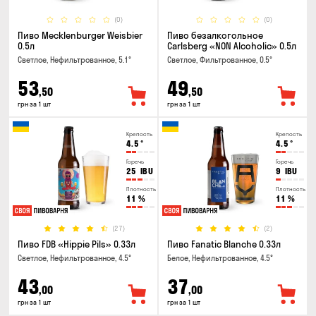
(0)
(0)
Пиво Mecklenburger Weisbier
Пиво безалкогольное
0.5л
Carlsberg «NON Alcoholic» 0.5л
Светлое, Нефильтрованное, 5.1°
Светлое, Фильтрованное, 0.5°
53
49
,50
,50
грн за 1 шт
грн за 1 шт
Крепость
Крепость
4.5
°
4.5
°
Горечь
Горечь
25
IBU
9
IBU
Плотность
Плотность
11
%
11
%
(27)
(2)
Пиво FDB «Hippie Pils» 0.33л
Пиво Fanatic Blanche 0.33л
Светлое, Нефильтрованное, 4.5°
Белое, Нефильтрованное, 4.5°
43
37
,00
,00
грн за 1 шт
грн за 1 шт