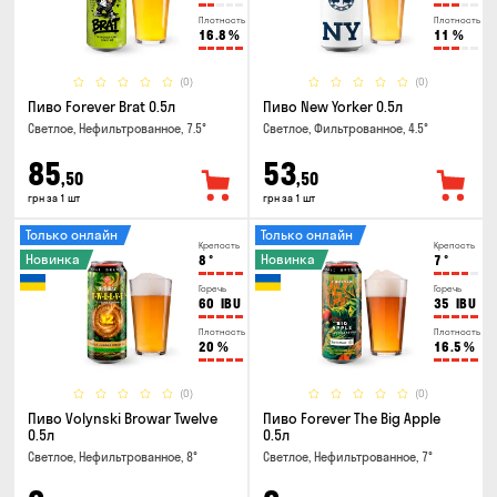
Плотность
Плотность
16.8
%
11
%
(0)
(0)
Пиво Forever Brat 0.5л
Пиво New Yorker 0.5л
Светлое, Нефильтрованное, 7.5°
Светлое, Фильтрованное, 4.5°
85
53
,50
,50
грн за 1 шт
грн за 1 шт
Только онлайн
Только онлайн
Крепость
Крепость
Новинка
Новинка
8
°
7
°
Горечь
Горечь
60
IBU
35
IBU
Плотность
Плотность
20
%
16.5
%
(0)
(0)
Пиво Volynski Browar Twelve
Пиво Forever The Big Apple
0.5л
0.5л
Светлое, Нефильтрованное, 8°
Светлое, Нефильтрованное, 7°