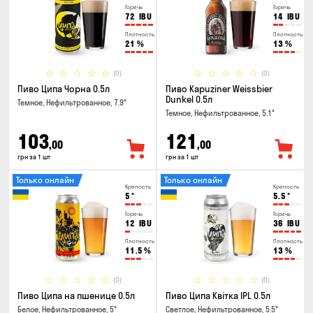
Горечь
Горечь
72
IBU
14
IBU
Плотность
Плотность
21
%
13
%
(0)
(0)
Пиво Ципа Чорна 0.5л
Пиво Kapuziner Weissbier
Dunkel 0.5л
Темное, Нефильтрованное, 7.9°
Темное, Нефильтрованное, 5.1°
103
121
,00
,00
грн за 1 шт
грн за 1 шт
Только онлайн
Только онлайн
Крепость
Крепость
5
°
5.5
°
Горечь
Горечь
12
IBU
36
IBU
Плотность
Плотность
11.5
%
13
%
(0)
(0)
Пиво Ципа на пшенице 0.5л
Пиво Ципа Квітка IPL 0.5л
Белое, Нефильтрованное, 5°
Светлое, Нефильтрованное, 5.5°