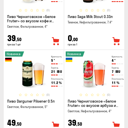
(0)
(0)
Пиво Черниговское «Белое
Пиво Saga Milk Stout 0.33л
Fruter» со вкусом кофе и
Темное, Нефильтрованное, 7.4°
апельсина 0.5 л
Светлое, Фильтрованное, 4°
39
0
,50
,00
грн за 1 шт
грн за 1
Новинка
Новинка
Крепость
Крепость
5
°
4
°
Горечь
Горечь
21
IBU
7
IBU
Плотность
Плотность
11.2
%
11
%
(0)
(0)
Пиво Darguner Pilsener 0.5л
Пиво Черниговское «Белое
Fruter» со вкусом арбуза и
Светлое, Фильтрованное, 5°
мяты 0.5л
Светлое, Нефильтрованное, 4°
49
39
,50
,50