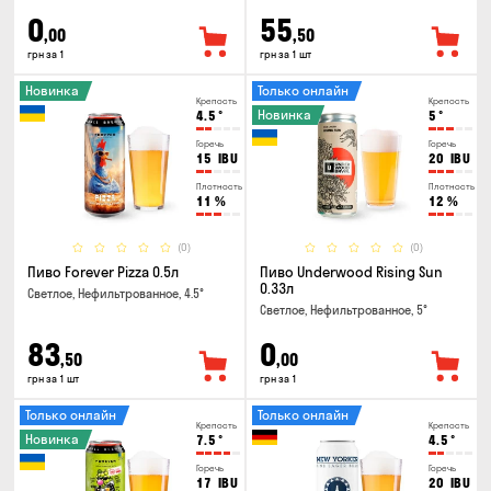
0
55
,00
,50
грн за 1
грн за 1 шт
Новинка
Только онлайн
Крепость
Крепость
Новинка
4.5
°
5
°
Горечь
Горечь
15
IBU
20
IBU
Плотность
Плотность
11
%
12
%
(0)
(0)
Пиво Forever Pizza 0.5л
Пиво Underwood Rising Sun
0.33л
Светлое, Нефильтрованное, 4.5°
Светлое, Нефильтрованное, 5°
83
0
,50
,00
грн за 1 шт
грн за 1
Только онлайн
Только онлайн
Крепость
Крепость
Новинка
7.5
°
4.5
°
Горечь
Горечь
17
IBU
20
IBU