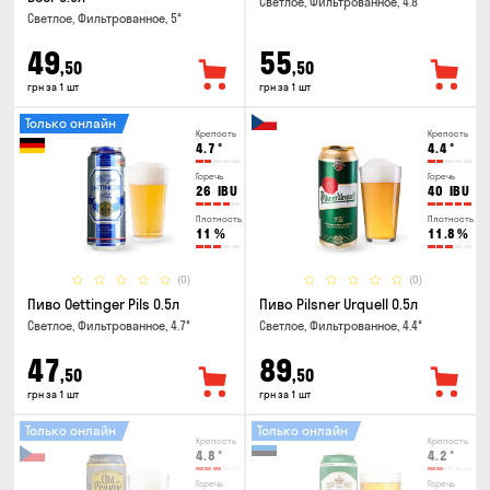
Светлое, Фильтрованное, 4.8°
Светлое, Фильтрованное, 5°
49
55
,50
,50
грн за 1 шт
грн за 1 шт
Только онлайн
Крепость
Крепость
4.7
°
4.4
°
Горечь
Горечь
26
IBU
40
IBU
Плотность
Плотность
11
%
11.8
%
(0)
(0)
Пиво Oettinger Pils 0.5л
Пиво Pilsner Urquell 0.5л
Светлое, Фильтрованное, 4.7°
Светлое, Фильтрованное, 4.4°
47
89
,50
,50
грн за 1 шт
грн за 1 шт
Только онлайн
Только онлайн
Крепость
Крепость
4.8
°
4.2
°
Горечь
Горечь