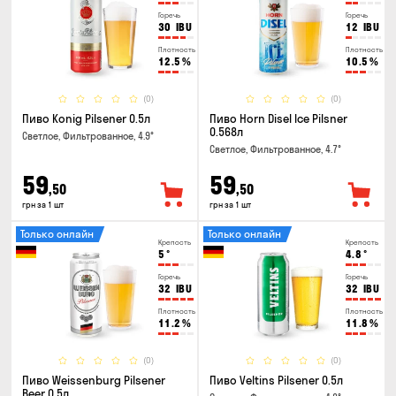
Горечь
Горечь
30
IBU
12
IBU
Плотность
Плотность
12.5
%
10.5
%
(0)
(0)
Пиво Konig Pilsener 0.5л
Пиво Horn Disel Ice Pilsner
0.568л
Светлое, Фильтрованное, 4.9°
Светлое, Фильтрованное, 4.7°
59
59
,50
,50
грн за 1 шт
грн за 1 шт
Только онлайн
Только онлайн
Крепость
Крепость
5
°
4.8
°
Горечь
Горечь
32
IBU
32
IBU
Плотность
Плотность
11.2
%
11.8
%
(0)
(0)
Пиво Weissenburg Pilsener
Пиво Veltins Pilsener 0.5л
Beer 0.5л