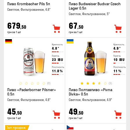
Пиво Krombacher Pils 5л
Пиво Budweiser Budvar Czech
Lager 0.5л
Светлое, Фильтрованное, 4.8°
Светлое, Фильтрованное, 5°
679
67
,50
,50
грн за 1 шт
грн за 1 шт
Крепость
Крепость
4.8
°
4.9
°
Горечь
Горечь
23
IBU
10
IBU
Плотность
Плотность
11.8
%
11
%
(0)
(3)
Пиво «Paderborner Pilsner»
Пиво Полтавпиво «Pivna
0.5л
Divka» 0.5л
Светлое, Фильтрованное, 4.8°
Светлое, Фильтрованное, 4.9°
45
49
,50
,50
грн за 1 шт
грн за 1 шт
Топ продаж