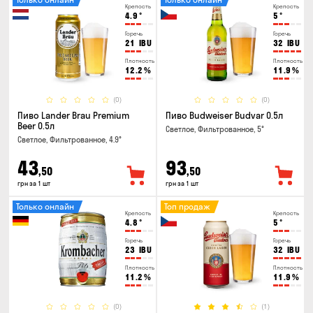
Крепость
Крепость
4.9
°
5
°
Горечь
Горечь
21
IBU
32
IBU
Плотность
Плотность
12.2
%
11.9
%
(0)
(0)
Пиво Lander Brau Premium
Пиво Budweiser Budvar 0.5л
Beer 0.5л
Светлое, Фильтрованное, 5°
Светлое, Фильтрованное, 4.9°
43
93
,50
,50
грн за 1 шт
грн за 1 шт
Только онлайн
Топ продаж
Крепость
Крепость
4.8
°
5
°
Горечь
Горечь
23
IBU
32
IBU
Плотность
Плотность
11.2
%
11.9
%
(0)
(1)