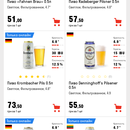
Пиво «Fahnen Brau» 0.5л
Пиво Radeberger Pilsner 0.5л
Светлое, Фильтрованное, 4.7°
Светлое, Фильтрованное, 4.8°
51
57
,00
,50
грн за 1 шт
грн за 1 шт
Только онлайн
Крепость
Крепость
4.8
°
4.9
°
Горечь
Горечь
30
IBU
15
IBU
Плотность
Плотность
12.5
%
12
%
(1)
(0)
Пиво Krombacher Pils 0.5л
Пиво Denninghoff's Pilsener
0.5л
Светлое, Фильтрованное, 4.8°
Светлое, Фильтрованное, 4.9
73
55
,50
,50
грн за 1 шт
грн за 1 шт
Только онлайн
Только онлайн
Крепость
Крепость
4.9
°
4.7
°