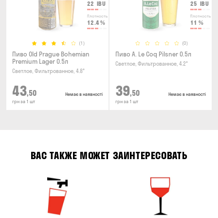
22
IBU
25
IBU
Плотность
Плотность
12.4
%
11
%
(1)
(0)
Пиво Old Prague Bohemian
Пиво A. Le Coq Pilsner 0.5л
Premium Lager 0.5л
Светлое, Фильтрованное, 4.2°
Светлое, Фильтрованное, 4.8°
43
39
,50
,50
Немає в наявності
Немає в наявності
грн за 1 шт
грн за 1 шт
ВАС ТАКЖЕ МОЖЕТ ЗАИНТЕРЕСОВАТЬ