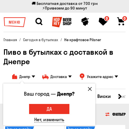
🚚 Бесплатная доставка от 700 грн
⚡Привезем до 90 минут
0
0
МЕНЮ
Главная
Сегодня в бутылках
Не крафтовое Pilsner
Пиво в бутылках с доставкой в
Днепре
Днепр
Доставка
Укажите адрес
Ваш город —
Днепр?
Все товары
Пиво
Сидр
Вино
Виски
Кокт
ДА
ПИВО
ФИЛЬТР
Нет, изменить
Только онлайн
Только онлайн