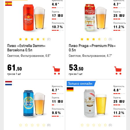
Крепость
Крепость
4.6
°
4.7
°
Горечь
Горечь
17
IBU
25
IBU
Плотность
Плотность
10.7
%
11.2
%
(2)
(3)
Пиво «Estrella Damm»
Пиво Praga «Premium Pils»
Barcelona 0.5л
0.5л
Светлое, Фильтрованное, 4.6°
Светлое, Фильтрованное, 4.7°
61
53
,50
,50
грн за 1 шт
грн за 1 шт
Только онлайн
Крепость
Крепость
4.7
°
4.8
°
Горечь
Горечь
11
IBU
25
IBU
Плотность
Плотность
9.6
%
11.2
%
(0)
(0)