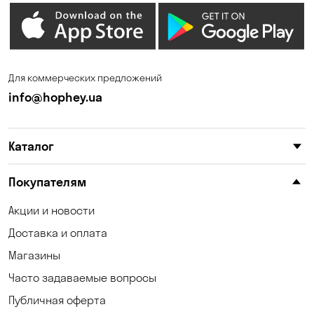
Дмитровка
Елизаветовка
Зазимье
Запорожье
Ирпень
Калиновка
Для коммерческих предложений
Каменные Потоки
Каменское
info@hophey.ua
Карнауховка
Катериновка
Каталог
Келеберда
Киев
Клинцы
Княжичи
Покупателям
Корсунцы
Котовка
Акции и новости
Доставка и оплата
Коцюбинское
Кошары
Магазины
Красноселка
Кременчуг
Часто задаваемые вопросы
Кривой Рог
Кривуши
Публичная оферта