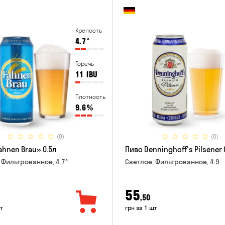
Крепость
4.7
°
Горечь
11
IBU
Плотность
9.6
%
(0)
(0)
ahnen Brau» 0.5л
Пиво Denninghoff's Pilsener 
 Фильтрованное, 4.7°
Светлое, Фильтрованное, 4.9
55
,50
т
грн за 1 шт