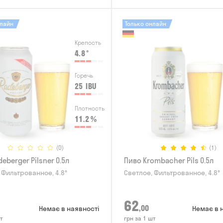
нлайн
Только онлайн
Крепость
4.8
°
Горечь
25
IBU
Плотность
11.2
%
(0)
(1)
eberger Pilsner 0.5л
Пиво Krombacher Pils 0.5л
 Фильтрованное, 4.8°
Светлое, Фильтрованное, 4.8°
62
,00
Немає в наявності
Немає в 
т
грн за 1 шт