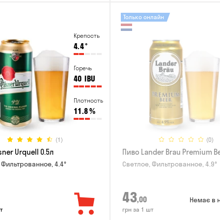
Только онлайн
Крепость
4.4
°
Горечь
40
IBU
Плотность
11.8
%
(1)
(0)
sner Urquell 0.5л
Пиво Lander Brau Premium Be
 Фильтрованное, 4.4°
Светлое, Фильтрованное, 4.9°
43
,00
Немає в 
т
грн за 1 шт