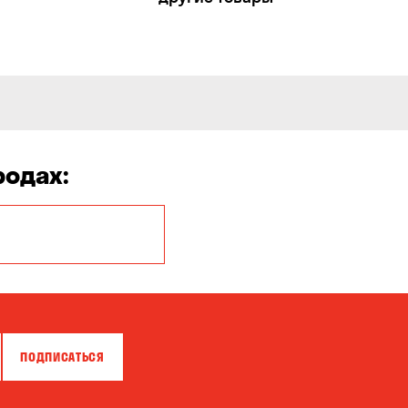
родах:
Белая Церковь
Бровары
Власовка
ПОДПИСАТЬСЯ
Гатное