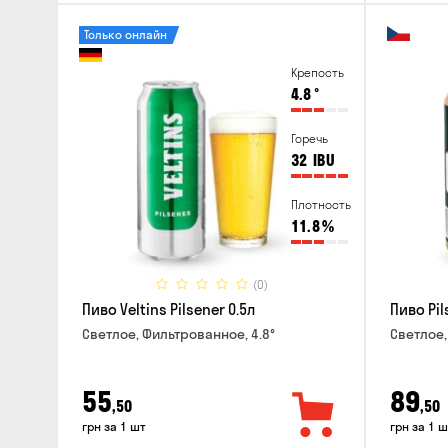
Только онлайн
Крепость
4.8
°
Горечь
32
IBU
Плотность
11.8
%
(0)
Пиво Veltins Pilsener 0.5л
Пиво Pil
Светлое, Фильтрованное, 4.8°
Светлое,
55
89
,50
,50
грн за 1 шт
грн за 1 ш