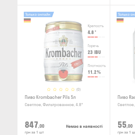
Только онлайн
Только о
Крепость
4.8
°
Горечь
23
IBU
Плотность
11.2
%
(0)
Пиво Krombacher Pils 5л
Пиво Rad
Светлое, Фильтрованное, 4.8°
Светлое,
847
55
,00
,00
Немає в наявності
грн за 1 шт
грн за 1 ш