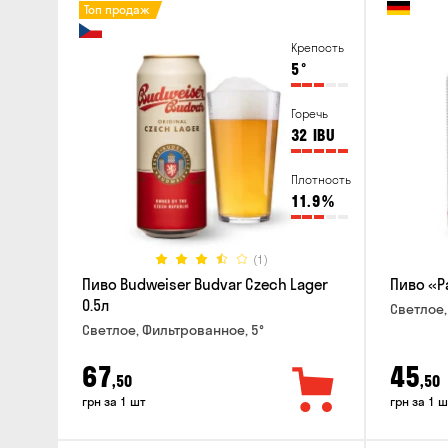
Топ продаж
Крепость
5
°
Горечь
32
IBU
Плотность
11.9
%
(1)
Пиво Budweiser Budvar Czech Lager
Пиво «Pa
0.5л
Светлое,
Светлое, Фильтрованное, 5°
67
45
,50
,50
грн за 1 шт
грн за 1 ш