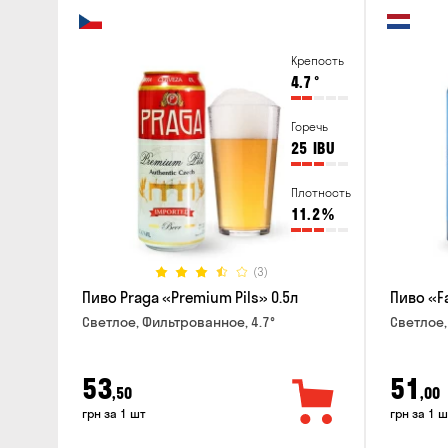
Крепость
4.7
°
Горечь
25
IBU
Плотность
11.2
%
(3)
Пиво Praga «Premium Pils» 0.5л
Пиво «F
Светлое, Фильтрованное, 4.7°
Светлое,
53
51
,50
,00
грн за 1 шт
грн за 1 ш