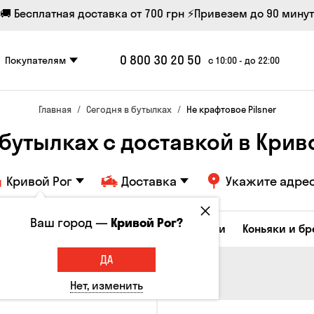
🚚 Бесплатная доставка от 700 грн
⚡Привезем до 90 минут
0 800 30 20 50
Покупателям
с 10:00 - до 22:00
Главная
Сегодня в бутылках
Не крафтовое Pilsner
 бутылках с доставкой в Крив
Кривой Рог
Доставка
Укажите адре
Ваш город —
Кривой Рог?
Коктейли
Соджу
Ликеры и настойки
Коньяки и б
ДА
Нет, изменить