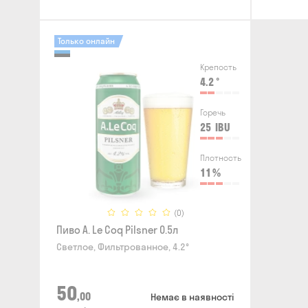
Только онлайн
Крепость
4.2
°
Горечь
25
IBU
Плотность
11
%
(0)
Пиво A. Le Coq Pilsner 0.5л
Светлое, Фильтрованное, 4.2°
50
,00
Немає в наявності