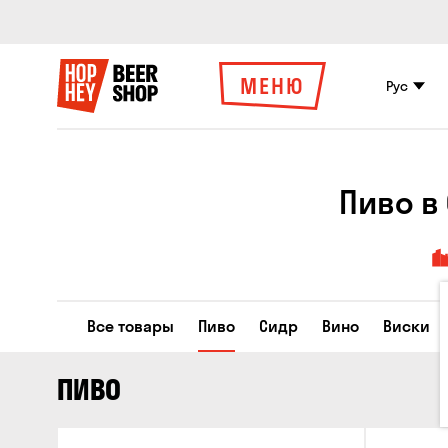
МЕНЮ
Рус
Пиво в
Все товары
Пиво
Сидр
Вино
Виски
ПИВО