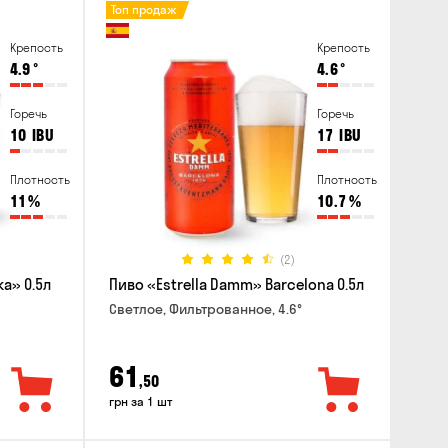
Топ продаж
Крепость
Крепость
4.9
°
4.6
°
Горечь
Горечь
10
IBU
17
IBU
Плотность
Плотность
11
%
10.7
%
(2)
a» 0.5л
Пиво «Estrella Damm» Barcelona 0.5л
Светлое, Фильтрованное, 4.6°
61
,50
грн за 1 шт