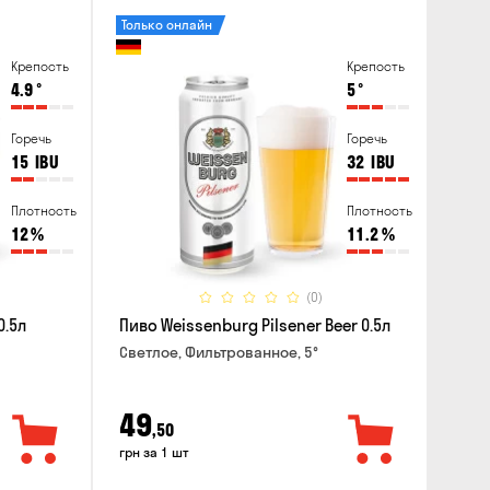
Только онлайн
Крепость
Крепость
4.9
°
5
°
Горечь
Горечь
15
IBU
32
IBU
Плотность
Плотность
12
%
11.2
%
(0)
0.5л
Пиво Weissenburg Pilsener Beer 0.5л
Светлое, Фильтрованное, 5°
49
,50
грн за 1 шт