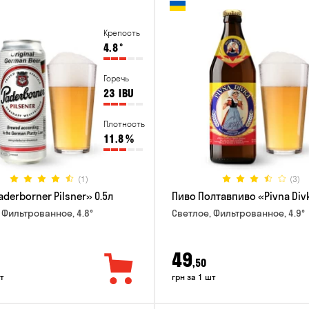
Крепость
4.8
°
Горечь
23
IBU
Плотность
11.8
%
(1)
(3)
derborner Pilsner» 0.5л
Пиво Полтавпиво «Pivna Divk
 Фильтрованное, 4.8°
Светлое, Фильтрованное, 4.9°
49
,50
т
грн за 1 шт