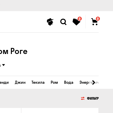
0
0
ом Роге
с
ренди
Джин
Текила
Ром
Вода
Энергетические 
ФИЛЬТР