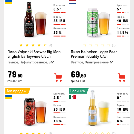
Крепость
Крепость
8.5
°
5
°
Горечь
Горечь
35
IBU
19
IBU
Плотность
Плотность
23
%
11.5
%
(3)
(0)
Пиво Volynski Browar Big Man
Пиво Heineken Lager Beer
English Barleywine 0.35л
Premium Quality 0.5л
Темное, Нефильтрованное, 8.5°
Светлое, Фильтрованное, 5°
79
69
,50
,50
грн за 1 шт
грн за 1 шт
Топ продаж
Новинка
Крепость
Крепость
4.5
°
0
°
Горечь
Горечь
20
IBU
10
IBU
Плотность
Плотность
13
%
6
%
(5)
(0)