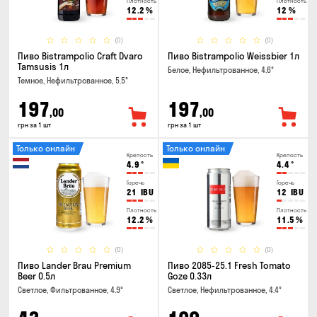
Плотность
Плотность
12.2
%
12
%
(0)
(0)
Пиво Bistrampolio Craft Dvaro
Пиво Bistrampolio Weissbier 1л
Tamsusis 1л
Белое, Нефильтрованное, 4.6°
Темное, Нефильтрованное, 5.5°
197
197
,00
,00
грн за 1 шт
грн за 1 шт
Только онлайн
Только онлайн
Крепость
Крепость
4.9
°
4.4
°
Горечь
Горечь
21
IBU
12
IBU
Плотность
Плотность
12.2
%
11.5
%
(0)
(0)
Пиво Lander Brau Premium
Пиво 2085-25.1 Fresh Tomato
Beer 0.5л
Goze 0.33л
Светлое, Фильтрованное, 4.9°
Светлое, Нефильтрованное, 4.4°