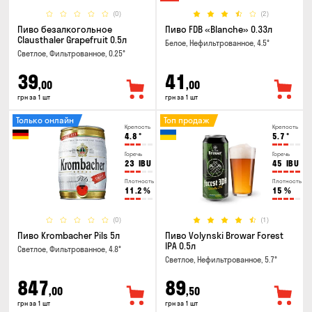
(0)
(2)
Пиво безалкогольное
Пиво FDB «Blanche» 0.33л
Clausthaler Grapefruit 0.5л
Белое, Нефильтрованное, 4.5°
Светлое, Фильтрованное, 0.25°
39
41
,00
,00
грн за 1 шт
грн за 1 шт
Только онлайн
Топ продаж
Крепость
Крепость
4.8
°
5.7
°
Горечь
Горечь
23
IBU
45
IBU
Плотность
Плотность
11.2
%
15
%
(0)
(1)
Пиво Krombacher Pils 5л
Пиво Volynski Browar Forest
IPA 0.5л
Светлое, Фильтрованное, 4.8°
Светлое, Нефильтрованное, 5.7°
847
89
,00
,50
грн за 1 шт
грн за 1 шт