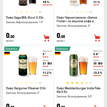
19
%
11
%
(0)
(0)
Пиво Saga Milk Stout 0.33л
Пиво Черниговское «Белое
Fruter» со вкусом кофе и
Темное, Нефильтрованное, 7.4°
апельсина 0.5 л
Светлое, Фильтрованное, 4°
0
0
,00
,00
грн за 1
грн за 1
Новинка
Новинка
Крепость
Крепость
5
°
5.6
°
Горечь
Горечь
21
IBU
35
IBU
Плотность
Плотность
11.2
%
13.2
%
(0)
(1)
Пиво Darguner Pilsener 0.5л
Пиво Mecklenburger India Pale
Ale 0.5л
Светлое, Фильтрованное, 5°
Светлое, Фильтрованное, 5.6°
0
0