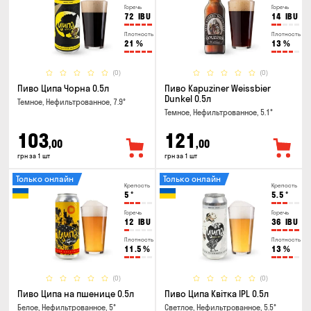
Горечь
Горечь
72
IBU
14
IBU
Плотность
Плотность
21
%
13
%
(0)
(0)
Пиво Ципа Чорна 0.5л
Пиво Kapuziner Weissbier
Dunkel 0.5л
Темное, Нефильтрованное, 7.9°
Темное, Нефильтрованное, 5.1°
103
121
,00
,00
грн за 1 шт
грн за 1 шт
Только онлайн
Только онлайн
Крепость
Крепость
5
°
5.5
°
Горечь
Горечь
12
IBU
36
IBU
Плотность
Плотность
11.5
%
13
%
(0)
(0)
Пиво Ципа на пшенице 0.5л
Пиво Ципа Квітка IPL 0.5л
Белое, Нефильтрованное, 5°
Светлое, Нефильтрованное, 5.5°