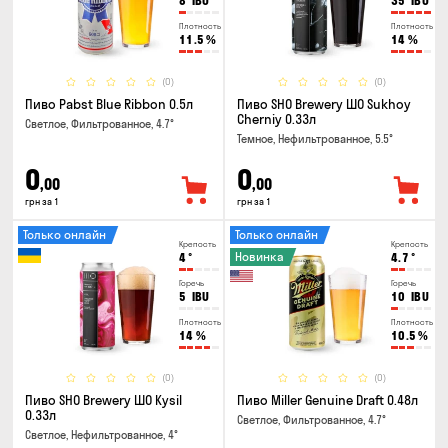
8
IBU
35
IBU
Плотность
Плотность
11.5
%
14
%
(0)
(0)
Пиво Pabst Blue Ribbon 0.5л
Пиво SHO Brewery ШО Sukhoy
Cherniy 0.33л
Светлое, Фильтрованное, 4.7°
Темное, Нефильтрованное, 5.5°
0
0
,00
,00
грн за 1
грн за 1
Только онлайн
Только онлайн
Крепость
Крепость
Новинка
4
°
4.7
°
Горечь
Горечь
5
IBU
10
IBU
Плотность
Плотность
14
%
10.5
%
(0)
(0)
Пиво SHO Brewery ШО Kysil
Пиво Miller Genuine Draft 0.48л
0.33л
Светлое, Фильтрованное, 4.7°
Светлое, Нефильтрованное, 4°