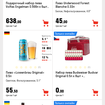
Подарочный набор пива
Пиво Underwood Forest
Volfas Engelman 0.568л x 6шт +
Blanche 0.33л
бокал 0.568л
Белое, Нефильтрованное, 4.6°
638
45
,00
,00
грн за 1 шт
грн за 1 шт
Только онлайн
Крепость
5.1
°
Горечь
19
IBU
Плотность
12
%
(0)
(0)
Пиво «Lowenbrau Original»
Набор пива Budweiser Budvar
0.5л
Original 0.5л x 8шт +
термосумка
Светлое, Фильтрованное, 5.1°
55
0
,50
,00
грн за 1 шт
грн за 1
Только онлайн