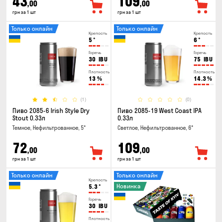
43
109
,00
,00
грн за 1 шт
грн за 1 шт
Только онлайн
Только онлайн
Крепость
Крепость
5
°
6
°
Горечь
Горечь
30
IBU
75
IBU
Плотность
Плотность
13
%
14.3
%
(1)
(0)
Пиво 2085-6 Irish Style Dry
Пиво 2085-19 West Coast IPA
Stout 0.33л
0.33л
Темное, Нефильтрованное, 5°
Светлое, Нефильтрованное, 6°
72
109
,00
,00
грн за 1 шт
грн за 1 шт
Только онлайн
Только онлайн
Крепость
Новинка
5.3
°
Горечь
30
IBU
Плотность