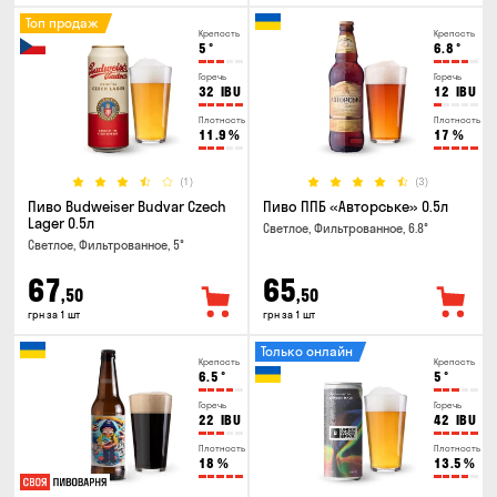
Топ продаж
Крепость
Крепость
5
°
6.8
°
Горечь
Горечь
32
IBU
12
IBU
Плотность
Плотность
11.9
%
17
%
(1)
(3)
Пиво Budweiser Budvar Czech
Пиво ППБ «Авторське» 0.5л
Lager 0.5л
Светлое, Фильтрованное, 6.8°
Светлое, Фильтрованное, 5°
67
65
,50
,50
грн за 1 шт
грн за 1 шт
Только онлайн
Крепость
Крепость
6.5
°
5
°
Горечь
Горечь
22
IBU
42
IBU
Плотность
Плотность
18
%
13.5
%