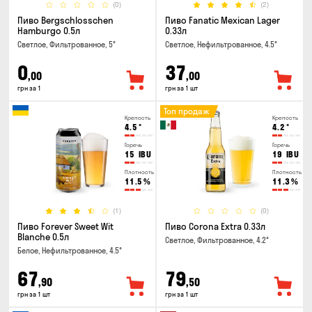
(0)
(2)
Пиво Bergschlosschen
Пиво Fanatic Mexican Lager
Hamburgo 0.5л
0.33л
Светлое, Фильтрованное, 5°
Светлое, Нефильтрованное, 4.5°
0
37
,00
,00
грн за 1
грн за 1 шт
Топ продаж
Крепость
Крепость
4.5
°
4.2
°
Горечь
Горечь
15
IBU
19
IBU
Плотность
Плотность
11.5
%
11.3
%
(1)
(0)
Пиво Forever Sweet Wit
Пиво Corona Extra 0.33л
Blanche 0.5л
Светлое, Фильтрованное, 4.2°
Белое, Нефильтрованное, 4.5°
67
79
,90
,50
грн за 1 шт
грн за 1 шт