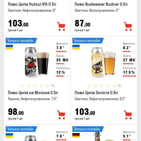
Пиво Ципа Hutsul IPA 0.5л
Пиво Budweiser Budvar 0.5л
Светлое, Нефильтрованное, 6°
Светлое, Фильтрованное, 5°
103
87
,00
,00
грн за 1 шт
грн за 1 шт
Только онлайн
Только онлайн
Крепость
Крепость
7.6
°
6.2
°
Горечь
Горечь
25
IBU
27
IBU
Плотность
Плотность
12
%
17.5
%
(0)
(0)
Пиво Ципа на Молоке 0.5л
Пиво Ципа Золота 0.5л
Темное, Нефильтрованное, 7.6°
Светлое, Нефильтрованное, 6.2°
98
103
,00
,00
грн за 1 шт
грн за 1 шт
Только онлайн
Только онлайн
Крепость
Крепость
7.9
°
5.1
°