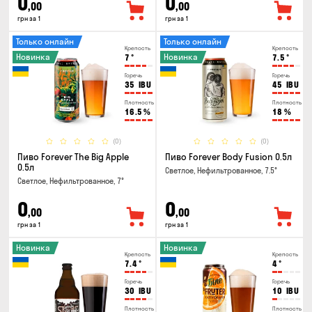
0
0
,00
,00
грн за 1
грн за 1
Только онлайн
Только онлайн
Крепость
Крепость
Новинка
Новинка
7
°
7.5
°
Горечь
Горечь
35
IBU
45
IBU
Плотность
Плотность
16.5
%
18
%
(0)
(0)
Пиво Forever The Big Apple
Пиво Forever Body Fusion 0.5л
0.5л
Светлое, Нефильтрованное, 7.5°
Светлое, Нефильтрованное, 7°
0
0
,00
,00
грн за 1
грн за 1
Новинка
Новинка
Крепость
Крепость
7.4
°
4
°
Горечь
Горечь
30
IBU
10
IBU
Плотность
Плотность