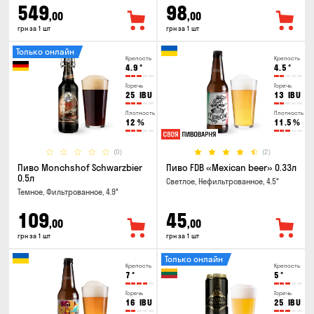
549
98
,00
,00
грн за 1 шт
грн за 1 шт
Только онлайн
Крепость
Крепость
4.9
°
4.5
°
Горечь
Горечь
25
IBU
13
IBU
Плотность
Плотность
12
%
11.5
%
(0)
(2)
Пиво Monchshof Schwarzbier
Пиво FDB «Mexican beer» 0.33л
0.5л
Светлое, Нефильтрованное, 4.5°
Темное, Фильтрованное, 4.9°
109
45
,00
,00
грн за 1 шт
грн за 1 шт
Только онлайн
Крепость
Крепость
7
°
5
°
Горечь
Горечь
16
IBU
25
IBU