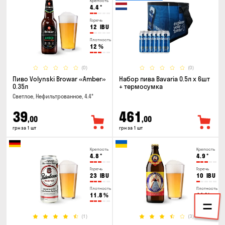
Крепость
4.4
°
Горечь
12
IBU
Плотность
12
%
(0)
(0)
Пиво Volynski Browar «Amber»
Набор пива Bavaria 0.5л х 6шт
0.35л
+ термосумка
Светлое, Нефильтрованное, 4.4°
39
461
,00
,00
грн за 1 шт
грн за 1 шт
Крепость
Крепость
4.8
°
4.9
°
Горечь
Горечь
23
IBU
10
IBU
Плотность
Плотность
11.8
%
11
%
(1)
(3)