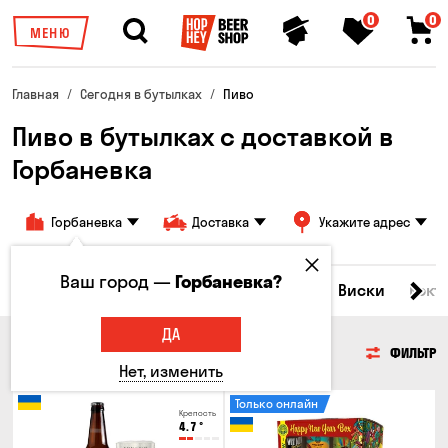
0
0
МЕНЮ
Главная
Сегодня в бутылках
Пиво
Пиво в бутылках с доставкой в
Горбаневка
Горбаневка
Доставка
Укажите адрес
Ваш город —
Горбаневка?
Все товары
Пиво
Сидр
Вино
Виски
Кокт
ДА
ПИВО
ФИЛЬТР
Нет, изменить
Только онлайн
Крепость
4.7
°