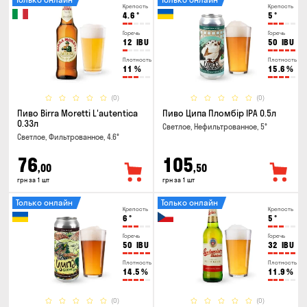
Крепость
Крепость
4.6
°
5
°
Горечь
Горечь
12
IBU
50
IBU
Плотность
Плотность
11
%
15.6
%
(0)
(0)
Пиво Birra Moretti L'autentica
Пиво Ципа Пломбір IPA 0.5л
0.33л
Светлое, Нефильтрованное, 5°
Светлое, Фильтрованное, 4.6°
76
105
,00
,50
грн за 1 шт
грн за 1 шт
Только онлайн
Только онлайн
Крепость
Крепость
6
°
5
°
Горечь
Горечь
50
IBU
32
IBU
Плотность
Плотность
14.5
%
11.9
%
(0)
(0)