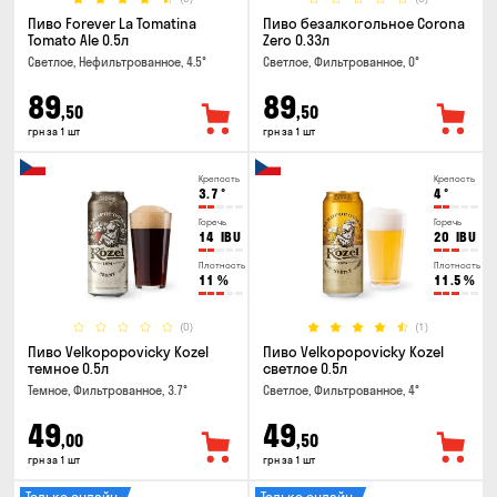
Пиво Forever La Tomatina
Пиво безалкогольное Corona
Tomato Ale 0.5л
Zero 0.33л
Светлое, Нефильтрованное, 4.5°
Светлое, Фильтрованное, 0°
89
89
,50
,50
грн за 1 шт
грн за 1 шт
Крепость
Крепость
3.7
°
4
°
Горечь
Горечь
14
IBU
20
IBU
Плотность
Плотность
11
%
11.5
%
(0)
(1)
Пиво Velkopopovicky Kozel
Пиво Velkopopovicky Kozel
темное 0.5л
светлое 0.5л
Темное, Фильтрованное, 3.7°
Светлое, Фильтрованное, 4°
49
49
,00
,50
грн за 1 шт
грн за 1 шт
Только онлайн
Только онлайн