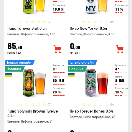
Плотность
Плотность
16.8
%
11
%
(0)
(0)
Пиво Forever Brat 0.5л
Пиво New Yorker 0.5л
Светлое, Нефильтрованное, 7.5°
Светлое, Фильтрованное, 4.5°
85
0
,50
,00
грн за 1 шт
грн за 1
Только онлайн
Только онлайн
Крепость
Крепость
Новинка
Новинка
8
°
4
°
Горечь
Горечь
60
IBU
8
IBU
Плотность
Плотность
20
%
10
%
(0)
(0)
Пиво Volynski Browar Twelve
Пиво Forever Bones 0.5л
0.5л
Светлое, Нефильтрованное, 4°
Светлое, Нефильтрованное, 8°