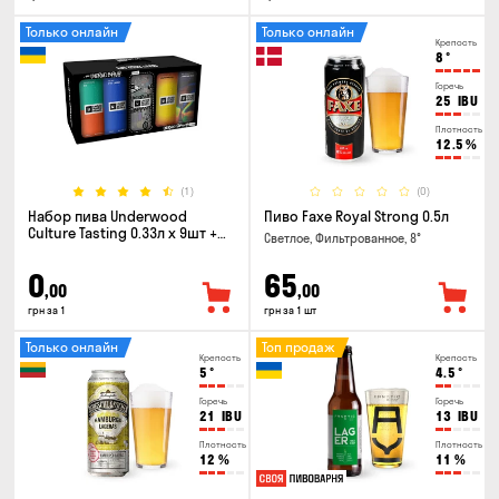
Только онлайн
Только онлайн
Крепость
8
°
Горечь
25
IBU
Плотность
12.5
%
(1)
(0)
Набор пива Underwood
Пиво Faxe Royal Strong 0.5л
Culture Tasting 0.33л x 9шт +
Светлое, Фильтрованное, 8°
бокал
0
65
,00
,00
грн за 1
грн за 1 шт
Только онлайн
Топ продаж
Крепость
Крепость
5
°
4.5
°
Горечь
Горечь
21
IBU
13
IBU
Плотность
Плотность
12
%
11
%