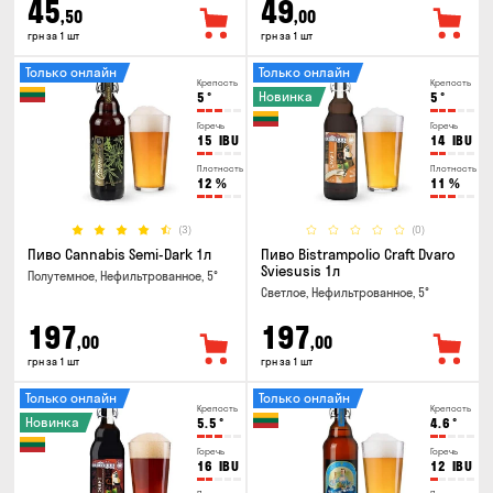
45
49
,50
,00
грн за 1 шт
грн за 1 шт
Только онлайн
Только онлайн
Крепость
Крепость
Новинка
5
°
5
°
Горечь
Горечь
15
IBU
14
IBU
Плотность
Плотность
12
%
11
%
(3)
(0)
Пиво Cannabis Semi-Dark 1л
Пиво Bistrampolio Craft Dvaro
Sviesusis 1л
Полутемное, Нефильтрованное, 5°
Светлое, Нефильтрованное, 5°
197
197
,00
,00
грн за 1 шт
грн за 1 шт
Только онлайн
Только онлайн
Крепость
Крепость
Новинка
5.5
°
4.6
°
Горечь
Горечь
16
IBU
12
IBU