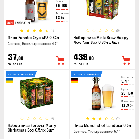
Горечь
35
IBU
Плотность
12
%
(1)
(0)
Пиво Fanatic Cryo APA 0.33л
Набор пива Mikki Brew Happy
New Year Box 0.33л x 6шт
Светлое, Нефильтрованное, 4.7°
37
439
,00
,00
грн за 1 шт
грн за 1 шт
Только онлайн
Только онлайн
Крепость
5.4
°
Горечь
25
IBU
Плотность
12.3
%
(0)
(2)
Набор пива Forever Merry
Пиво Monchshof Landbier 0.5л
Christmas Box 0.5л x 6шт
Светлое, Фильтрованное, 5.4°