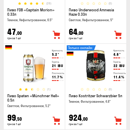
(26)
(0)
Пиво FDB «Captain Morion»
Пиво Underwood Amnesia
0.33л
Haze 0.33л
Темное, Нефильтрованное, 6.5°
Светлое, Нефильтрованное, 5°
47
64
,00
,00
грн за 1 шт
грн за 1 шт
Только онлайн
Крепость
Крепость
5.2
°
4.8
°
Горечь
Горечь
21
IBU
22
IBU
Плотность
Плотность
11.7
%
11.4
%
(1)
(0)
Пиво Spaten «Münchner Hell»
Пиво Kostritzer Schwarzbier 5л
0.5л
Темное, Фильтрованное, 4.8°
Светлое, Фильтрованное, 5.2°
99
924
,50
,00
грн за 1 шт
грн за 1 шт