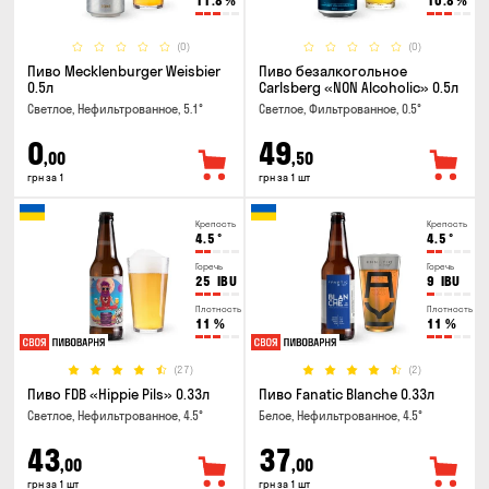
11.8
%
10.8
%
(0)
(0)
Пиво Mecklenburger Weisbier
Пиво безалкогольное
0.5л
Carlsberg «NON Alcoholic» 0.5л
Светлое, Нефильтрованное, 5.1°
Светлое, Фильтрованное, 0.5°
0
49
,00
,50
грн за 1
грн за 1 шт
Крепость
Крепость
4.5
°
4.5
°
Горечь
Горечь
25
IBU
9
IBU
Плотность
Плотность
11
%
11
%
(27)
(2)
Пиво FDB «Hippie Pils» 0.33л
Пиво Fanatic Blanche 0.33л
Светлое, Нефильтрованное, 4.5°
Белое, Нефильтрованное, 4.5°
43
37
,00
,00
грн за 1 шт
грн за 1 шт