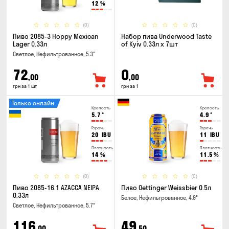
12
%
(0)
(0)
Пиво 2085-3 Hoppy Mexican
Набор пива Underwood Taste
Lager 0.33л
of Kyiv 0.33л x 7шт
Светлое, Нефильтрованное, 5.3°
72
0
,00
,00
грн за 1 шт
грн за 1
Только онлайн
Крепость
Крепость
5.7
°
4.9
°
Горечь
Горечь
20
IBU
11
IBU
Плотность
Плотность
14
%
11.5
%
(0)
(0)
Пиво 2085-16.1 AZACCA NEIPA
Пиво Oettinger Weissbier 0.5л
0.33л
Белое, Нефильтрованное, 4.9°
Светлое, Нефильтрованное, 5.7°
116
49
,00
,50