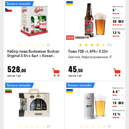
Только онлайн
Крепость
5
°
Горечь
30
IBU
Плотность
12
%
(0)
(30)
Набор пива Budweiser Budvar
Пиво FDB «L.APA» 0.33л
Original 0.5л х 4шт + бокал
Светлое, Нефильтрованное, 5°
0.33л
528
45
,00
,50
грн за 1 шт
грн за 1 шт
Только онлайн
Только онлайн
Крепость
4.6
°
Горечь
15
IBU
Плотность
12
%
(0)
(0)