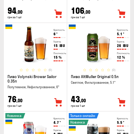
94
106
,00
,00
грн за 1 шт
грн за 1 шт
Крепость
Крепость
6
°
5.1
°
Горечь
Горечь
15
IBU
26
IBU
Плотность
Плотность
15
%
12
%
(0)
(0)
Пиво Volynski Browar Sailor
Пиво AltMuller Original 0.5л
0.35л
Светлое, Фильтрованное, 5.1°
Полутемное, Нефильтрованное, 6°
76
43
,00
,00
грн за 1 шт
грн за 1 шт
Новинка
Только онлайн
Крепость
Крепость
Новинка
4.7
°
5.5
°
Горечь
Горечь