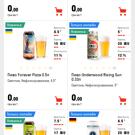
0
0
,00
,00
грн за 1
грн за 1
Новинка
Только онлайн
Крепость
Крепость
Новинка
4.5
°
5
°
Горечь
Горечь
15
IBU
20
IBU
Плотность
Плотность
11
%
12
%
(0)
(0)
Пиво Forever Pizza 0.5л
Пиво Underwood Rising Sun
0.33л
Светлое, Нефильтрованное, 4.5°
Светлое, Нефильтрованное, 5°
0
0
,00
,00
грн за 1
грн за 1
Только онлайн
Только онлайн
Крепость
Крепость
Новинка
7.5
°
4.5
°
Горечь
Горечь
17
IBU
20
IBU