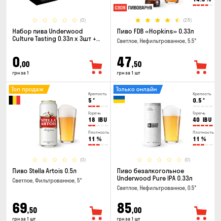
(0)
(28)
Набор пива Underwood
Пиво FDB «Hopkins» 0.33л
Culture Tasting 0.33л x 3шт +
Светлое, Нефильтрованное, 5.5°
бокал
0
47
,00
,50
грн за 1
грн за 1 шт
Топ продаж
Только онлайн
Крепость
Крепость
5
°
0.5
°
Горечь
Горечь
18
IBU
40
IBU
Плотность
Плотность
11
%
11
%
(0)
(0)
Пиво Stella Artois 0.5л
Пиво безалкогольное
Underwood Pure IPA 0.33л
Светлое, Фильтрованное, 5°
Светлое, Нефильтрованное, 0.5°
69
85
,50
,00
грн за 1 шт
грн за 1 шт