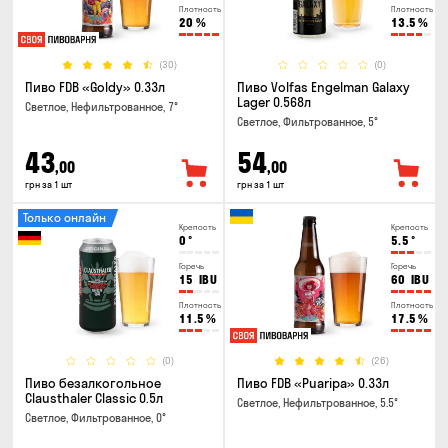
Плотность
Плотность
20
%
13.5
%
(30)
(0)
Пиво FDB «Goldy» 0.33л
Пиво Volfas Engelman Galaxy
Lager 0.568л
Светлое, Нефильтрованное, 7°
Светлое, Фильтрованное, 5°
43
54
,00
,00
грн за 1 шт
грн за 1 шт
Только онлайн
Крепость
Крепость
0
°
5.5
°
Горечь
Горечь
15
IBU
60
IBU
Плотность
Плотность
11.5
%
17.5
%
(0)
(26)
Пиво безалкогольное
Пиво FDB «Puaripa» 0.33л
Clausthaler Classic 0.5л
Светлое, Нефильтрованное, 5.5°
Светлое, Фильтрованное, 0°