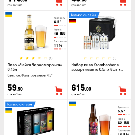
грн за 1 шт
грн за 1 шт
Только онлайн
Крепость
4.5
°
Горечь
10
IBU
Плотность
11
%
(1)
(0)
Пиво «Чайка Чорноморська»
Набор пива Krombacher в
0.45л
ассортименте 0.5л х 6шт +
термосумка
Светлое, Фильтрованное, 4.5°
59
615
,50
,00
грн за 1 шт
грн за 1 шт
Только онлайн
Крепость
5.5
°
Горечь
42
IBU
Плотность
14.5
%