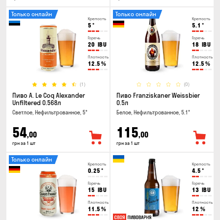
Только онлайн
Только онлайн
Крепость
Крепость
5
°
5.1
°
Горечь
Горечь
20
IBU
18
IBU
Плотность
Плотность
12.5
%
12.5
%
(1)
(0)
Пиво A. Le Coq Alexander
Пиво Franziskaner Weissbier
Unfiltered 0.568л
0.5л
Светлое, Нефильтрованное, 5°
Белое, Нефильтрованное, 5.1°
54
115
,00
,00
грн за 1 шт
грн за 1 шт
Только онлайн
Крепость
Крепость
0.25
°
4.5
°
Горечь
Горечь
15
IBU
13
IBU
Плотность
Плотность
11.5
%
12
%