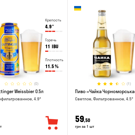
Крепость
4.9
°
Горечь
11
IBU
Плотность
11.5
%
(0)
(1)
tinger Weissbier 0.5л
Пиво «Чайка Чорноморська»
ефильтрованное, 4.9°
Светлое, Фильтрованное, 4.5°
59
,50
т
грн за 1 шт