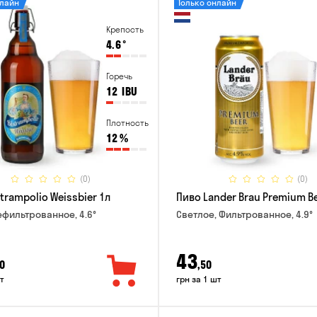
нлайн
Только онлайн
Крепость
4.6
°
Горечь
12
IBU
Плотность
12
%
(0)
(0)
trampolio Weissbier 1л
Пиво Lander Brau Premium Be
ефильтрованное, 4.6°
Светлое, Фильтрованное, 4.9°
43
0
,50
т
грн за 1 шт