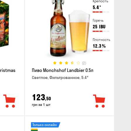
Крепость
5.4
°
Горечь
25
IBU
Плотность
12.3
%
(2)
hristmas
Пиво Monchshof Landbier 0.5л
Светлое, Фильтрованное, 5.4°
123
,50
грн за 1 шт
Только онлайн