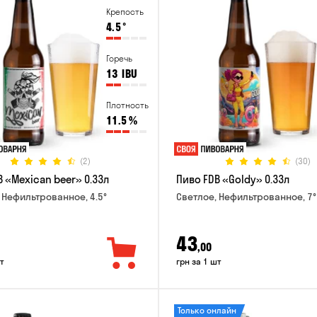
Крепость
4.5
°
Горечь
13
IBU
Плотность
11.5
%
(2)
(30)
 «Mexican beer» 0.33л
Пиво FDB «Goldy» 0.33л
 Нефильтрованное, 4.5°
Светлое, Нефильтрованное, 7°
43
,00
т
грн за 1 шт
Только онлайн