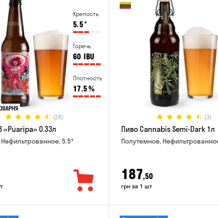
Крепость
5.5
°
Горечь
60
IBU
Плотность
17.5
%
(26)
(3)
 «Puaripa» 0.33л
Пиво Cannabis Semi-Dark 1л
 Нефильтрованное, 5.5°
Полутемное, Нефильтрованное
187
,50
т
грн за 1 шт