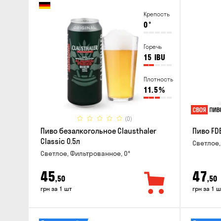
Крепость
0
°
Горечь
15
IBU
Плотность
11.5
%
(0)
Пиво безалкогольное Clausthaler
Пиво FDB
Classic 0.5л
Светлое,
Светлое, Фильтрованное, 0°
45
47
,50
,50
грн за 1 шт
грн за 1 ш