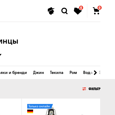
0
0
линцы
ьяки и бренди
Джин
Текила
Ром
Вода
Энергет
ФИЛЬТР
Только онлайн