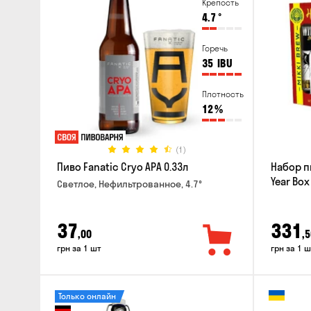
Крепость
4.7
°
Горечь
35
IBU
Плотность
12
%
(1)
Пиво Fanatic Cryo APA 0.33л
Набор п
Year Box
Светлое, Нефильтрованное, 4.7°
37
331
,00
,5
грн за 1 шт
грн за 1 ш
Только онлайн