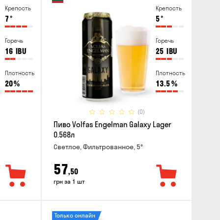
Крепость
Крепость
7
°
5
°
Горечь
Горечь
16
IBU
25
IBU
Плотность
Плотность
20
%
13.5
%
(0)
Пиво Volfas Engelman Galaxy Lager
0.568л
Светлое, Фильтрованное, 5°
57
,50
грн за 1 шт
Только онлайн