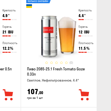
Только онлайн
Крепость
Крепость
4.9
°
4.4
°
Горечь
Горечь
21
IBU
12
IBU
Плотность
Плотность
12.2
%
11.5
%
(0)
er 0.5л
Пиво 2085-25.1 Fresh Tomato Goze
0.33л
Светлое, Нефильтрованное, 4.4°
107
,00
грн за 1 шт