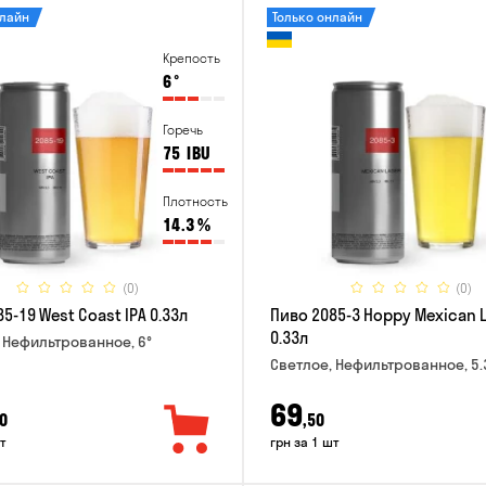
нлайн
Только онлайн
Крепость
6
°
Горечь
75
IBU
Плотность
14.3
%
(0)
(0)
5-19 West Coast IPA 0.33л
Пиво 2085-3 Hoppy Mexican 
0.33л
 Нефильтрованное, 6°
Светлое, Нефильтрованное, 5.
69
0
,50
т
грн за 1 шт