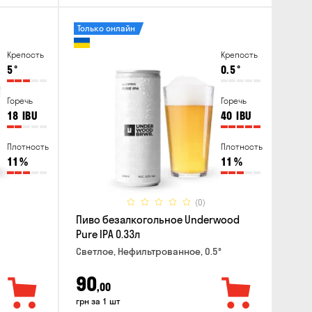
Только онлайн
Крепость
Крепость
5
°
0.5
°
Горечь
Горечь
18
IBU
40
IBU
Плотность
Плотность
11
%
11
%
(0)
Пиво безалкогольное Underwood
Pure IPA 0.33л
Светлое, Нефильтрованное, 0.5°
90
,00
грн за 1 шт