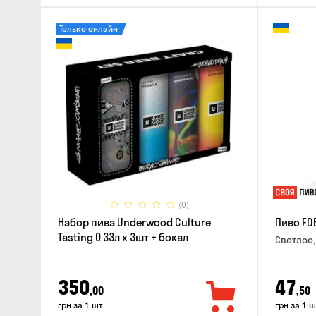
Только онлайн
(0)
Набор пива Underwood Culture
Пиво FD
Tasting 0.33л x 3шт + бокал
Светлое,
350
47
,00
,50
грн за 1 шт
грн за 1 ш