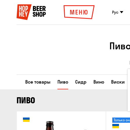
МЕНЮ
Рус
Пиво
Все товары
Пиво
Сидр
Вино
Виски
ПИВО
Только о