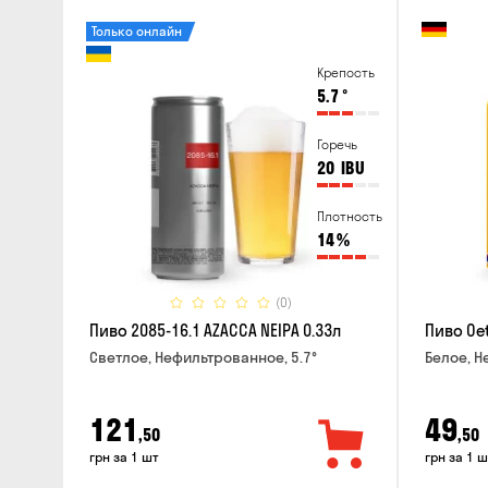
Только онлайн
Крепость
5.7
°
Горечь
20
IBU
Плотность
14
%
(0)
Пиво 2085-16.1 AZACCA NEIPA 0.33л
Пиво Oet
Светлое, Нефильтрованное, 5.7°
Белое, Н
121
49
,50
,50
грн за 1 шт
грн за 1 ш