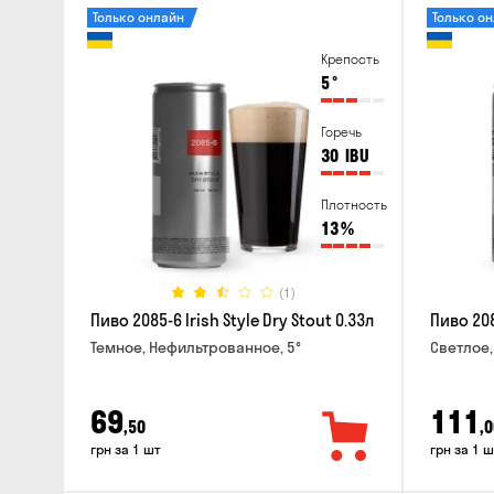
Только онлайн
Только о
Крепость
5
°
Горечь
30
IBU
Плотность
13
%
(1)
Пиво 2085-6 Irish Style Dry Stout 0.33л
Пиво 208
Темное, Нефильтрованное, 5°
Светлое,
69
111
,50
,0
грн за 1 шт
грн за 1 ш