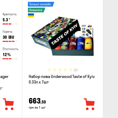
Только онлайн
Новинка
Крепость
5.3
°
Горечь
30
IBU
Плотность
12
%
(0)
Lager
Набор пива Underwood Taste of Kyiv
0.33л x 7шт
3°
663
,50
грн за 1 шт