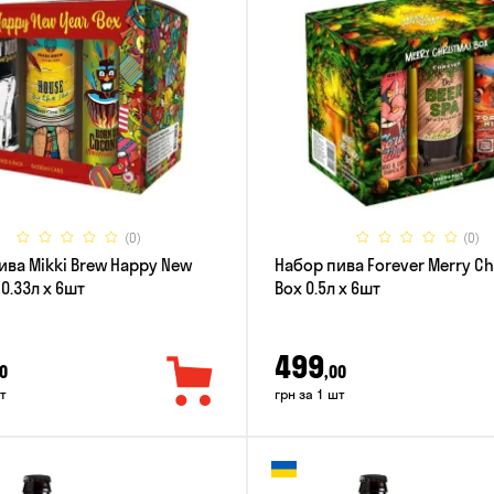
(0)
(0)
ива Mikki Brew Happy New
Набор пива Forever Merry C
 0.33л x 6шт
Box 0.5л x 6шт
499
0
,00
т
грн за 1 шт