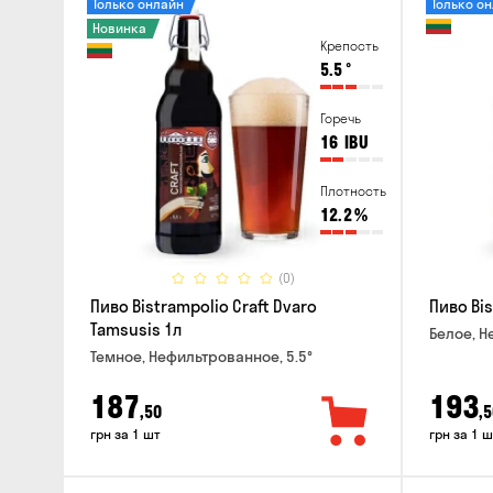
Только онлайн
Только о
Новинка
Крепость
5.5
°
Горечь
16
IBU
Плотность
12.2
%
(0)
Пиво Bistrampolio Craft Dvaro
Пиво Bis
Tamsusis 1л
Белое, Н
Темное, Нефильтрованное, 5.5°
187
193
,50
,5
грн за 1 шт
грн за 1 ш