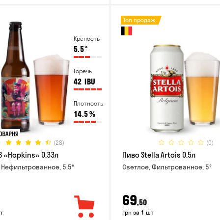
Топ продаж
Крепость
5.5
°
Горечь
42
IBU
Плотность
14.5
%
(28)
(0)
B «Hopkins» 0.33л
Пиво Stella Artois 0.5л
 Нефильтрованное, 5.5°
Светлое, Фильтрованное, 5°
69
,50
т
грн за 1 шт