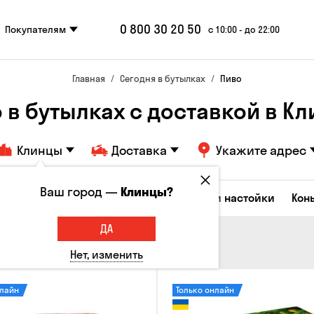
0 800 30 20 50
Покупателям
с 10:00 - до 22:00
Главная
Сегодня в бутылках
Пиво
 в бутылках с доставкой в К
Клинцы
Доставка
Укажите адрес
Ваш город —
Клинцы?
Коктейли
Водка
Соджу
Ликеры и настойки
Кон
ДА
Нет, изменить
нлайн
Только онлайн