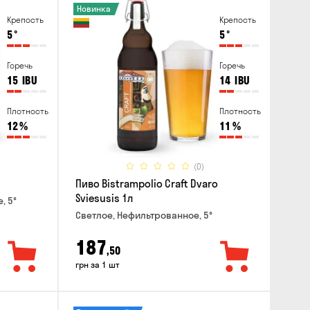
Новинка
Крепость
Крепость
5
°
5
°
Горечь
Горечь
15
IBU
14
IBU
Плотность
Плотность
12
%
11
%
(0)
Пиво Bistrampolio Craft Dvaro
Sviesusis 1л
, 5°
Светлое, Нефильтрованное, 5°
187
,50
грн за 1 шт