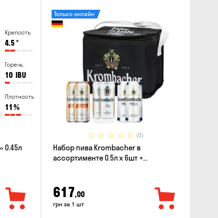
Только онлайн
Крепость
4.5
°
Горечь
10
IBU
Плотность
11
%
(0)
 0.45л
Набор пива Krombacher в
ассортименте 0.5л х 6шт +
термосумка
617
,00
грн за 1 шт