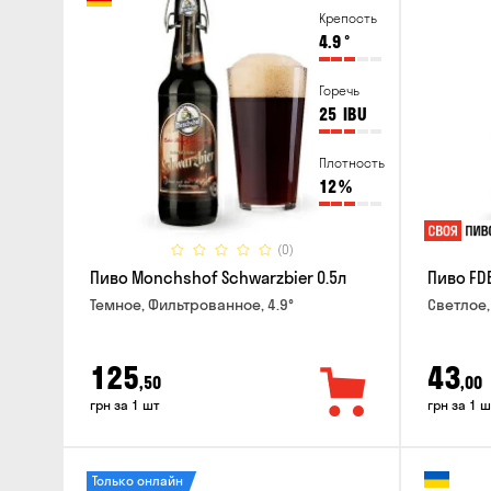
Крепость
4.9
°
Горечь
25
IBU
Плотность
12
%
(0)
Пиво Monchshof Schwarzbier 0.5л
Пиво FDB
Темное, Фильтрованное, 4.9°
Светлое,
125
43
,50
,00
грн за 1 шт
грн за 1 ш
Только онлайн