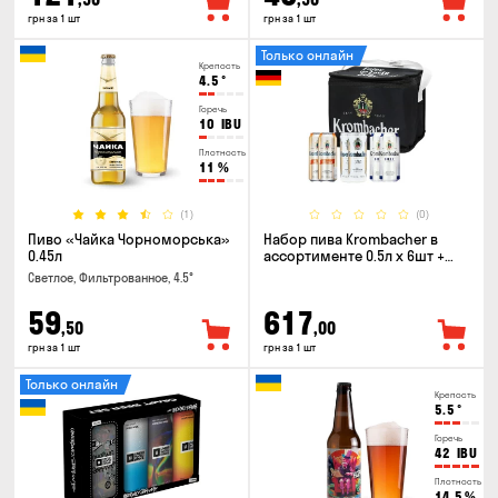
грн за 1 шт
грн за 1 шт
Только онлайн
Крепость
4.5
°
Горечь
10
IBU
Плотность
11
%
(1)
(0)
Пиво «Чайка Чорноморська»
Набор пива Krombacher в
0.45л
ассортименте 0.5л х 6шт +
термосумка
Светлое, Фильтрованное, 4.5°
59
617
,50
,00
грн за 1 шт
грн за 1 шт
Только онлайн
Крепость
5.5
°
Горечь
42
IBU
Плотность
14.5
%