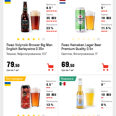
Крепость
Крепость
8.5
°
5
°
Горечь
Горечь
35
IBU
19
IBU
Плотность
Плотность
23
%
11.5
%
(3)
(0)
Пиво Volynski Browar Big Man
Пиво Heineken Lager Beer
English Barleywine 0.35л
Premium Quality 0.5л
Темное, Нефильтрованное, 8.5°
Светлое, Фильтрованное, 5°
79
69
,50
,50
грн за 1 шт
грн за 1 шт
Топ продаж
Новинка
Крепость
Крепость
4.5
°
0
°
Горечь
Горечь
20
IBU
10
IBU
Плотность
Плотность
13
%
6
%
(5)
(0)