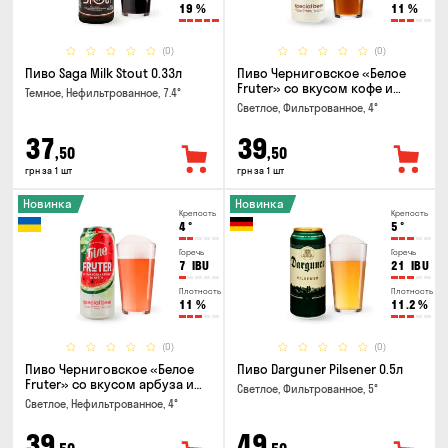
19
%
11
%
(0)
(0)
Пиво Saga Milk Stout 0.33л
Пиво Черниговское «Белое
Fruter» со вкусом кофе и
Темное, Нефильтрованное, 7.4°
апельсина 0.5 л
Светлое, Фильтрованное, 4°
37
39
,50
,50
грн за 1 шт
грн за 1 шт
Новинка
Новинка
Крепость
Крепость
4
°
5
°
Горечь
Горечь
7
IBU
21
IBU
Плотность
Плотность
11
%
11.2
%
(0)
(0)
Пиво Черниговское «Белое
Пиво Darguner Pilsener 0.5л
Fruter» со вкусом арбуза и
Светлое, Фильтрованное, 5°
мяты 0.5л
Светлое, Нефильтрованное, 4°
39
49