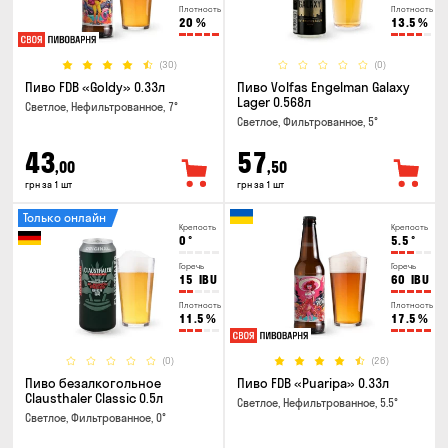
Плотность
Плотность
20
%
13.5
%
(30)
(0)
Пиво FDB «Goldy» 0.33л
Пиво Volfas Engelman Galaxy
Lager 0.568л
Светлое, Нефильтрованное, 7°
Светлое, Фильтрованное, 5°
43
57
,00
,50
грн за 1 шт
грн за 1 шт
Только онлайн
Крепость
Крепость
0
°
5.5
°
Горечь
Горечь
15
IBU
60
IBU
Плотность
Плотность
11.5
%
17.5
%
(0)
(26)
Пиво безалкогольное
Пиво FDB «Puaripa» 0.33л
Clausthaler Classic 0.5л
Светлое, Нефильтрованное, 5.5°
Светлое, Фильтрованное, 0°