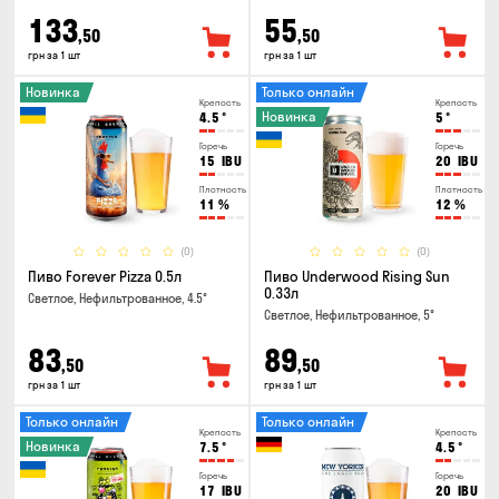
133
55
,50
,50
грн за 1 шт
грн за 1 шт
Новинка
Только онлайн
Крепость
Крепость
Новинка
4.5
°
5
°
Горечь
Горечь
15
IBU
20
IBU
Плотность
Плотность
11
%
12
%
(0)
(0)
Пиво Forever Pizza 0.5л
Пиво Underwood Rising Sun
0.33л
Светлое, Нефильтрованное, 4.5°
Светлое, Нефильтрованное, 5°
83
89
,50
,50
грн за 1 шт
грн за 1 шт
Только онлайн
Только онлайн
Крепость
Крепость
Новинка
7.5
°
4.5
°
Горечь
Горечь
17
IBU
20
IBU