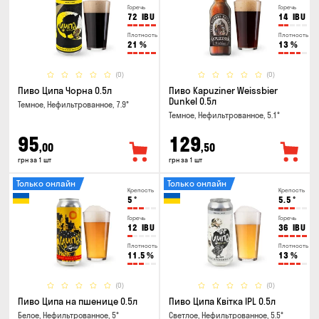
Горечь
Горечь
72
IBU
14
IBU
Плотность
Плотность
21
%
13
%
(0)
(0)
Пиво Ципа Чорна 0.5л
Пиво Kapuziner Weissbier
Dunkel 0.5л
Темное, Нефильтрованное, 7.9°
Темное, Нефильтрованное, 5.1°
95
129
,00
,50
грн за 1 шт
грн за 1 шт
Только онлайн
Только онлайн
Крепость
Крепость
5
°
5.5
°
Горечь
Горечь
12
IBU
36
IBU
Плотность
Плотность
11.5
%
13
%
(0)
(0)
Пиво Ципа на пшенице 0.5л
Пиво Ципа Квітка IPL 0.5л
Белое, Нефильтрованное, 5°
Светлое, Нефильтрованное, 5.5°