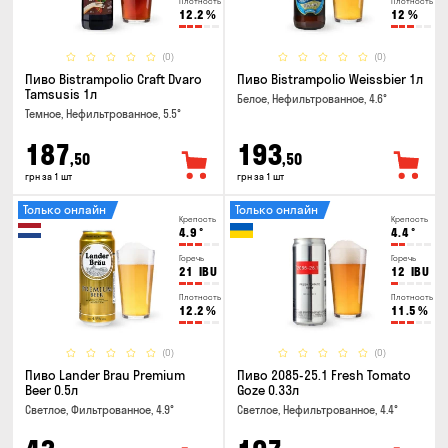
Плотность
Плотность
12.2
%
12
%
(0)
(0)
Пиво Bistrampolio Craft Dvaro
Пиво Bistrampolio Weissbier 1л
Tamsusis 1л
Белое, Нефильтрованное, 4.6°
Темное, Нефильтрованное, 5.5°
187
193
,50
,50
грн за 1 шт
грн за 1 шт
Только онлайн
Только онлайн
Крепость
Крепость
4.9
°
4.4
°
Горечь
Горечь
21
IBU
12
IBU
Плотность
Плотность
12.2
%
11.5
%
(0)
(0)
Пиво Lander Brau Premium
Пиво 2085-25.1 Fresh Tomato
Beer 0.5л
Goze 0.33л
Светлое, Фильтрованное, 4.9°
Светлое, Нефильтрованное, 4.4°