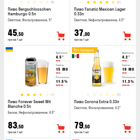
(0)
(2)
Пиво Bergschlosschen
Пиво Fanatic Mexican Lager
Hamburgo 0.5л
0.33л
Светлое, Фильтрованное, 5°
Светлое, Нефильтрованное, 4.5°
45
37
,50
,00
грн за 1 шт
грн за 1 шт
Топ продаж
Крепость
Крепость
4.5
°
4.2
°
Горечь
Горечь
15
IBU
19
IBU
Плотность
Плотность
11.5
%
11.3
%
(1)
(0)
Пиво Forever Sweet Wit
Пиво Corona Extra 0.33л
Blanche 0.5л
Светлое, Фильтрованное, 4.2°
Белое, Нефильтрованное, 4.5°
83
79
,50
,50
грн за 1 шт
грн за 1 шт