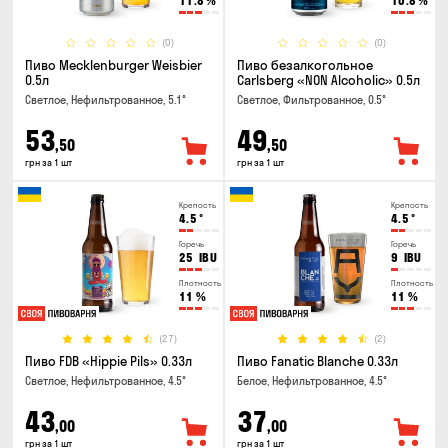
11.8
%
10.8
%
(0)
(0)
Пиво Mecklenburger Weisbier
Пиво безалкогольное
0.5л
Carlsberg «NON Alcoholic» 0.5л
Светлое, Нефильтрованное, 5.1°
Светлое, Фильтрованное, 0.5°
53
49
,50
,50
грн за 1 шт
грн за 1 шт
Крепость
Крепость
4.5
°
4.5
°
Горечь
Горечь
25
IBU
9
IBU
Плотность
Плотность
11
%
11
%
(27)
(2)
Пиво FDB «Hippie Pils» 0.33л
Пиво Fanatic Blanche 0.33л
Светлое, Нефильтрованное, 4.5°
Белое, Нефильтрованное, 4.5°
43
37
,00
,00
грн за 1 шт
грн за 1 шт