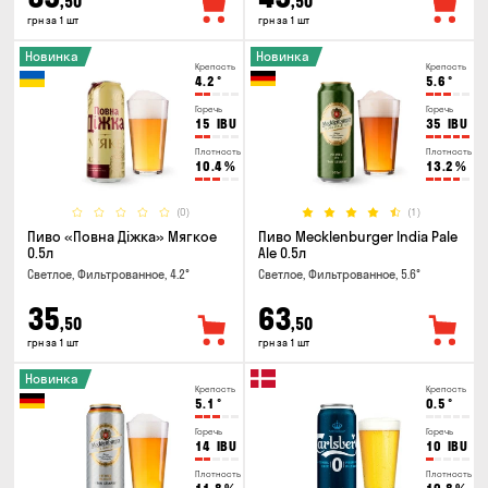
,50
,50
грн за 1 шт
грн за 1 шт
Новинка
Новинка
Крепость
Крепость
4.2
°
5.6
°
Горечь
Горечь
15
IBU
35
IBU
Плотность
Плотность
10.4
%
13.2
%
(0)
(1)
Пиво «Повна Діжка» Мягкое
Пиво Mecklenburger India Pale
0.5л
Ale 0.5л
Светлое, Фильтрованное, 4.2°
Светлое, Фильтрованное, 5.6°
35
63
,50
,50
грн за 1 шт
грн за 1 шт
Новинка
Крепость
Крепость
5.1
°
0.5
°
Горечь
Горечь
14
IBU
10
IBU
Плотность
Плотность