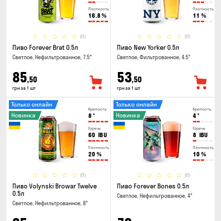
Плотность
Плотность
16.8
%
11
%
(0)
(0)
Пиво Forever Brat 0.5л
Пиво New Yorker 0.5л
Светлое, Нефильтрованное, 7.5°
Светлое, Фильтрованное, 4.5°
85
53
,50
,50
грн за 1 шт
грн за 1 шт
Только онлайн
Только онлайн
Крепость
Крепость
Новинка
Новинка
8
°
4
°
Горечь
Горечь
60
IBU
8
IBU
Плотность
Плотность
20
%
10
%
(0)
(0)
Пиво Volynski Browar Twelve
Пиво Forever Bones 0.5л
0.5л
Светлое, Нефильтрованное, 4°
Светлое, Нефильтрованное, 8°