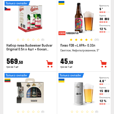
Только онлайн
Крепость
5
°
Горечь
30
IBU
Плотность
12
%
(0)
(30)
Набор пива Budweiser Budvar
Пиво FDB «L.APA» 0.33л
Original 0.5л х 4шт + бокал
Светлое, Нефильтрованное, 5°
0.33л
569
45
,50
,50
грн за 1 шт
грн за 1 шт
Только онлайн
Только онлайн
Крепость
4.6
°
Горечь
15
IBU
Плотность
12
%
(0)
(0)