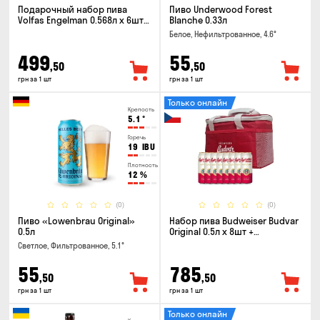
Подарочный набор пива
Пиво Underwood Forest
Volfas Engelman 0.568л x 6шт +
Blanche 0.33л
бокал 0.568л
Белое, Нефильтрованное, 4.6°
499
55
,50
,50
грн за 1 шт
грн за 1 шт
Только онлайн
Крепость
5.1
°
Горечь
19
IBU
Плотность
12
%
(0)
(0)
Пиво «Lowenbrau Original»
Набор пива Budweiser Budvar
0.5л
Original 0.5л x 8шт +
термосумка
Светлое, Фильтрованное, 5.1°
55
785
,50
,50
грн за 1 шт
грн за 1 шт
Только онлайн