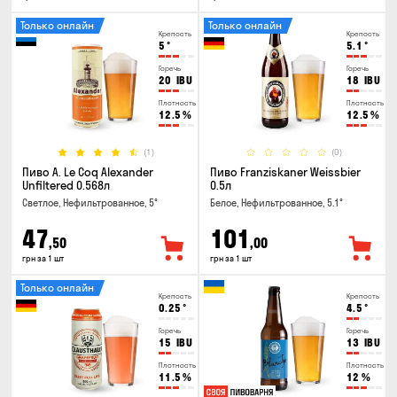
Только онлайн
Только онлайн
Крепость
Крепость
5
°
5.1
°
Горечь
Горечь
20
IBU
18
IBU
Плотность
Плотность
12.5
%
12.5
%
(1)
(0)
Пиво A. Le Coq Alexander
Пиво Franziskaner Weissbier
Unfiltered 0.568л
0.5л
Светлое, Нефильтрованное, 5°
Белое, Нефильтрованное, 5.1°
47
101
,50
,00
грн за 1 шт
грн за 1 шт
Только онлайн
Крепость
Крепость
0.25
°
4.5
°
Горечь
Горечь
15
IBU
13
IBU
Плотность
Плотность
11.5
%
12
%