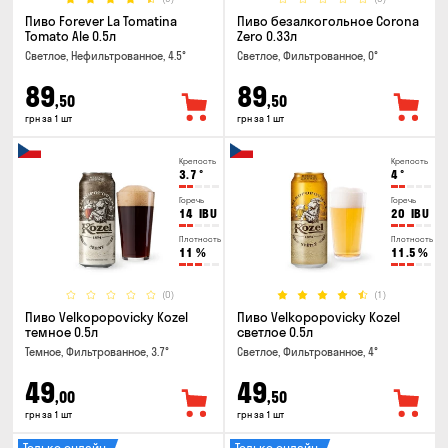
Пиво Forever La Tomatina
Пиво безалкогольное Corona
Tomato Ale 0.5л
Zero 0.33л
Светлое, Нефильтрованное, 4.5°
Светлое, Фильтрованное, 0°
89
89
,50
,50
грн за 1 шт
грн за 1 шт
Крепость
Крепость
3.7
°
4
°
Горечь
Горечь
14
IBU
20
IBU
Плотность
Плотность
11
%
11.5
%
(0)
(1)
Пиво Velkopopovicky Kozel
Пиво Velkopopovicky Kozel
темное 0.5л
светлое 0.5л
Темное, Фильтрованное, 3.7°
Светлое, Фильтрованное, 4°
49
49
,00
,50
грн за 1 шт
грн за 1 шт
Только онлайн
Только онлайн