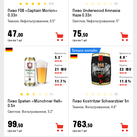
(26)
(0)
Пиво FDB «Captain Morion»
Пиво Underwood Amnesia
0.33л
Haze 0.33л
Темное, Нефильтрованное, 6.5°
Светлое, Нефильтрованное, 5°
47
75
,00
,50
грн за 1 шт
грн за 1 шт
Только онлайн
Крепость
Крепость
5.2
°
4.8
°
Горечь
Горечь
21
IBU
22
IBU
Плотность
Плотность
11.7
%
11.4
%
(1)
(0)
Пиво Spaten «Münchner Hell»
Пиво Kostritzer Schwarzbier 5л
0.5л
Темное, Фильтрованное, 4.8°
Светлое, Фильтрованное, 5.2°
99
763
,50
,50
грн за 1 шт
грн за 1 шт