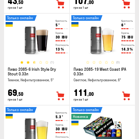
43
107
,50
,00
грн за 1 шт
грн за 1 шт
Только онлайн
Только онлайн
Крепость
Крепость
5
°
6
°
Горечь
Горечь
30
IBU
75
IBU
Плотность
Плотность
13
%
14.3
%
(1)
(0)
Пиво 2085-6 Irish Style Dry
Пиво 2085-19 West Coast IPA
Stout 0.33л
0.33л
Темное, Нефильтрованное, 5°
Светлое, Нефильтрованное, 6°
69
111
,50
,00
грн за 1 шт
грн за 1 шт
Только онлайн
Только онлайн
Крепость
Новинка
5.3
°
Горечь
30
IBU
Плотность