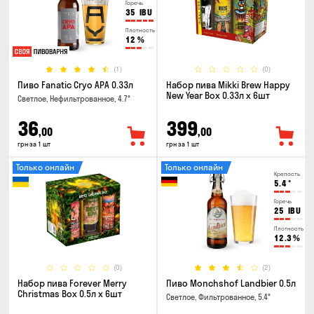
Горечь
35
IBU
Плотность
12
%
(1)
(0)
Пиво Fanatic Cryo APA 0.33л
Набор пива Mikki Brew Happy
New Year Box 0.33л x 6шт
Светлое, Нефильтрованное, 4.7°
36
399
,00
,00
грн за 1 шт
грн за 1 шт
Только онлайн
Только онлайн
Крепость
5.4
°
Горечь
25
IBU
Плотность
12.3
%
(0)
(2)
Набор пива Forever Merry
Пиво Monchshof Landbier 0.5л
Christmas Box 0.5л x 6шт
Светлое, Фильтрованное, 5.4°