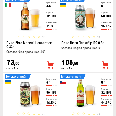
Крепость
Крепость
4.6
°
5
°
Горечь
Горечь
12
IBU
50
IBU
Плотность
Плотность
11
%
15.6
%
(0)
(0)
Пиво Birra Moretti L'autentica
Пиво Ципа Пломбір IPA 0.5л
0.33л
Светлое, Нефильтрованное, 5°
Светлое, Фильтрованное, 4.6°
73
105
,00
,50
грн за 1 шт
грн за 1 шт
Только онлайн
Только онлайн
Крепость
Крепость
6
°
5
°
Горечь
Горечь
50
IBU
32
IBU
Плотность
Плотность
14.5
%
11.9
%
(0)
(0)