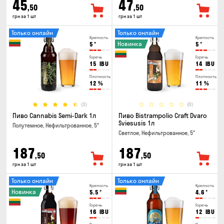
45
47
,50
,50
грн за 1 шт
грн за 1 шт
Только онлайн
Только онлайн
Крепость
Крепость
Новинка
5
°
5
°
Горечь
Горечь
15
IBU
14
IBU
Плотность
Плотность
12
%
11
%
(3)
(0)
Пиво Cannabis Semi-Dark 1л
Пиво Bistrampolio Craft Dvaro
Sviesusis 1л
Полутемное, Нефильтрованное, 5°
Светлое, Нефильтрованное, 5°
187
187
,50
,50
грн за 1 шт
грн за 1 шт
Только онлайн
Только онлайн
Крепость
Крепость
Новинка
5.5
°
4.6
°
Горечь
Горечь
16
IBU
12
IBU