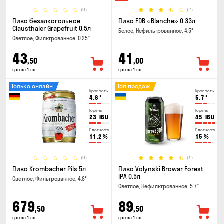
(0)
(2)
Пиво безалкогольное
Пиво FDB «Blanche» 0.33л
Clausthaler Grapefruit 0.5л
Белое, Нефильтрованное, 4.5°
Светлое, Фильтрованное, 0.25°
43
41
,50
,00
грн за 1 шт
грн за 1 шт
Только онлайн
Топ продаж
Крепость
Крепость
4.8
°
5.7
°
Горечь
Горечь
23
IBU
45
IBU
Плотность
Плотность
11.2
%
15
%
(0)
(1)
Пиво Krombacher Pils 5л
Пиво Volynski Browar Forest
IPA 0.5л
Светлое, Фильтрованное, 4.8°
Светлое, Нефильтрованное, 5.7°
679
89
,50
,50
грн за 1 шт
грн за 1 шт