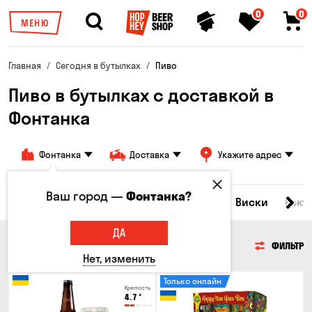
0
0
МЕНЮ
Главная
Сегодня в бутылках
Пиво
Пиво в бутылках с доставкой в
Фонтанка
Фонтанка
Доставка
Укажите адрес
Ваш город —
Фонтанка?
Все товары
Пиво
Сидр
Вино
Виски
Кокт
ДА
ПИВО
ФИЛЬТР
Нет, изменить
Только онлайн
Крепость
4.7
°