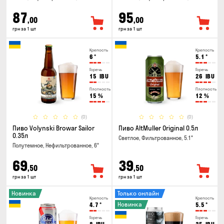
87
95
,00
,00
грн за 1 шт
грн за 1 шт
Крепость
Крепость
6
°
5.1
°
Горечь
Горечь
15
IBU
26
IBU
Плотность
Плотность
15
%
12
%
(0)
(0)
Пиво Volynski Browar Sailor
Пиво AltMuller Original 0.5л
0.35л
Светлое, Фильтрованное, 5.1°
Полутемное, Нефильтрованное, 6°
69
39
,50
,50
грн за 1 шт
грн за 1 шт
Новинка
Только онлайн
Крепость
Крепость
Новинка
4.7
°
5.5
°
Горечь
Горечь