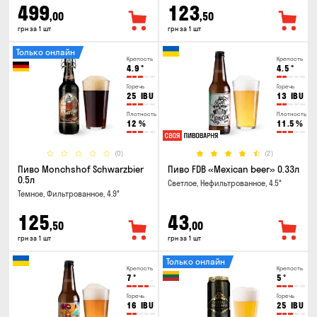
499
123
,00
,50
грн за 1 шт
грн за 1 шт
Только онлайн
Крепость
Крепость
4.9
°
4.5
°
Горечь
Горечь
25
IBU
13
IBU
Плотность
Плотность
12
%
11.5
%
(0)
(2)
Пиво Monchshof Schwarzbier
Пиво FDB «Mexican beer» 0.33л
0.5л
Светлое, Нефильтрованное, 4.5°
Темное, Фильтрованное, 4.9°
125
43
,50
,00
грн за 1 шт
грн за 1 шт
Только онлайн
Крепость
Крепость
7
°
5
°
Горечь
Горечь
16
IBU
25
IBU