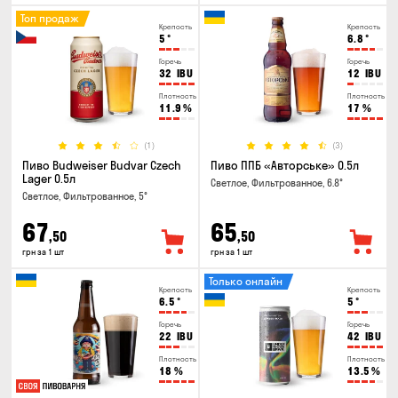
Топ продаж
Крепость
Крепость
5
°
6.8
°
Горечь
Горечь
32
IBU
12
IBU
Плотность
Плотность
11.9
%
17
%
(1)
(3)
Пиво Budweiser Budvar Czech
Пиво ППБ «Авторське» 0.5л
Lager 0.5л
Светлое, Фильтрованное, 6.8°
Светлое, Фильтрованное, 5°
67
65
,50
,50
грн за 1 шт
грн за 1 шт
Только онлайн
Крепость
Крепость
6.5
°
5
°
Горечь
Горечь
22
IBU
42
IBU
Плотность
Плотность
18
%
13.5
%