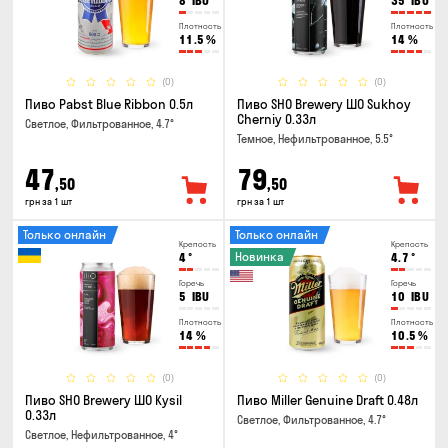
8
IBU
35
IBU
Плотность
Плотность
11.5
%
14
%
(0)
(0)
Пиво Pabst Blue Ribbon 0.5л
Пиво SHO Brewery ШО Sukhoy
Cherniy 0.33л
Светлое, Фильтрованное, 4.7°
Темное, Нефильтрованное, 5.5°
47
79
,50
,50
грн за 1 шт
грн за 1 шт
Только онлайн
Только онлайн
Крепость
Крепость
Новинка
4
°
4.7
°
Горечь
Горечь
5
IBU
10
IBU
Плотность
Плотность
14
%
10.5
%
(0)
(0)
Пиво SHO Brewery ШО Kysil
Пиво Miller Genuine Draft 0.48л
0.33л
Светлое, Фильтрованное, 4.7°
Светлое, Нефильтрованное, 4°