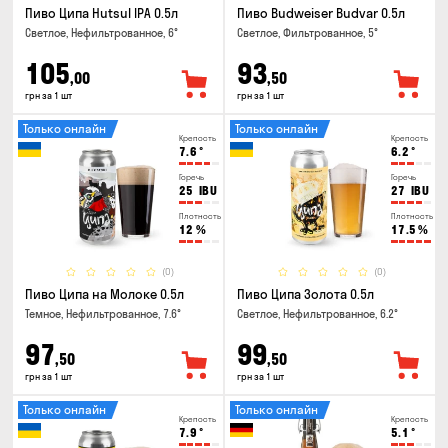
Пиво Ципа Hutsul IPA 0.5л
Пиво Budweiser Budvar 0.5л
Светлое, Нефильтрованное, 6°
Светлое, Фильтрованное, 5°
105
93
,00
,50
грн за 1 шт
грн за 1 шт
Только онлайн
Только онлайн
Крепость
Крепость
7.6
°
6.2
°
Горечь
Горечь
25
IBU
27
IBU
Плотность
Плотность
12
%
17.5
%
(0)
(0)
Пиво Ципа на Молоке 0.5л
Пиво Ципа Золота 0.5л
Темное, Нефильтрованное, 7.6°
Светлое, Нефильтрованное, 6.2°
97
99
,50
,50
грн за 1 шт
грн за 1 шт
Только онлайн
Только онлайн
Крепость
Крепость
7.9
°
5.1
°