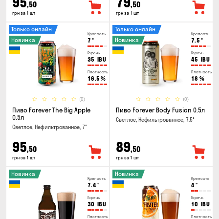
95
79
,50
,50
грн за 1 шт
грн за 1 шт
Только онлайн
Только онлайн
Крепость
Крепость
Новинка
Новинка
7
°
7.5
°
Горечь
Горечь
35
IBU
45
IBU
Плотность
Плотность
16.5
%
18
%
(0)
(0)
Пиво Forever The Big Apple
Пиво Forever Body Fusion 0.5л
0.5л
Светлое, Нефильтрованное, 7.5°
Светлое, Нефильтрованное, 7°
95
89
,50
,50
грн за 1 шт
грн за 1 шт
Новинка
Новинка
Крепость
Крепость
7.4
°
4
°
Горечь
Горечь
30
IBU
10
IBU
Плотность
Плотность