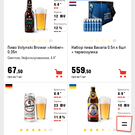
Крепость
4.4
°
Горечь
12
IBU
Плотность
12
%
(0)
(0)
Пиво Volynski Browar «Amber»
Набор пива Bavaria 0.5л х 6шт
0.35л
+ термосумка
Светлое, Нефильтрованное, 4.4°
67
559
,50
,50
грн за 1 шт
грн за 1 шт
Крепость
Крепость
4.8
°
4.9
°
Горечь
Горечь
23
IBU
10
IBU
Плотность
Плотность
11.8
%
11
%
(1)
(3)