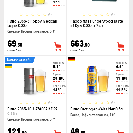
12
%
(0)
(0)
Пиво 2085-3 Hoppy Mexican
Набор пива Underwood Taste
Lager 0.33л
of Kyiv 0.33л x 7шт
Светлое, Нефильтрованное, 5.3°
69
663
,50
,50
грн за 1 шт
грн за 1 шт
Только онлайн
Крепость
Крепость
5.7
°
4.9
°
Горечь
Горечь
20
IBU
11
IBU
Плотность
Плотность
14
%
11.5
%
(0)
(0)
Пиво 2085-16.1 AZACCA NEIPA
Пиво Oettinger Weissbier 0.5л
0.33л
Белое, Нефильтрованное, 4.9°
Светлое, Нефильтрованное, 5.7°
121
49
,50
,50