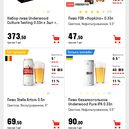
(0)
(28)
Набор пива Underwood
Пиво FDB «Hopkins» 0.33л
Culture Tasting 0.33л x 3шт +
Светлое, Нефильтрованное, 5.5°
бокал
373
47
,50
,50
грн за 1 шт
грн за 1 шт
Топ продаж
Только онлайн
Крепость
Крепость
5
°
0.5
°
Горечь
Горечь
18
IBU
40
IBU
Плотность
Плотность
11
%
11
%
(0)
(0)
Пиво Stella Artois 0.5л
Пиво безалкогольное
Underwood Pure IPA 0.33л
Светлое, Фильтрованное, 5°
Светлое, Нефильтрованное, 0.5°
69
90
,50
,00
грн за 1 шт
грн за 1 шт