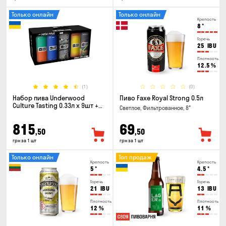
Только онлайн
Только онлайн
Крепость
8
°
Горечь
25
IBU
Плотность
12.5
%
(1)
(0)
Набор пива Underwood
Пиво Faxe Royal Strong 0.5л
Culture Tasting 0.33л x 9шт +
Светлое, Фильтрованное, 8°
бокал
815
69
,50
,50
грн за 1 шт
грн за 1 шт
Только онлайн
Топ продаж
Крепость
Крепость
5
°
4.5
°
Горечь
Горечь
21
IBU
13
IBU
Плотность
Плотность
12
%
11
%