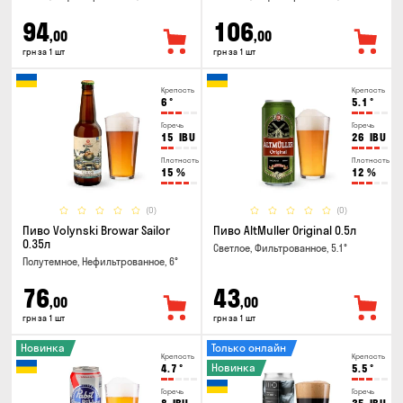
94
106
,00
,00
грн за 1 шт
грн за 1 шт
Крепость
Крепость
6
°
5.1
°
Горечь
Горечь
15
IBU
26
IBU
Плотность
Плотность
15
%
12
%
(0)
(0)
Пиво Volynski Browar Sailor
Пиво AltMuller Original 0.5л
0.35л
Светлое, Фильтрованное, 5.1°
Полутемное, Нефильтрованное, 6°
76
43
,00
,00
грн за 1 шт
грн за 1 шт
Новинка
Только онлайн
Крепость
Крепость
Новинка
4.7
°
5.5
°
Горечь
Горечь