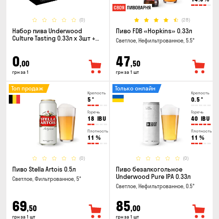
(0)
(28)
Набор пива Underwood
Пиво FDB «Hopkins» 0.33л
Culture Tasting 0.33л x 3шт +
Светлое, Нефильтрованное, 5.5°
бокал
0
47
,00
,50
грн за 1
грн за 1 шт
Топ продаж
Только онлайн
Крепость
Крепость
5
°
0.5
°
Горечь
Горечь
18
IBU
40
IBU
Плотность
Плотность
11
%
11
%
(0)
(0)
Пиво Stella Artois 0.5л
Пиво безалкогольное
Underwood Pure IPA 0.33л
Светлое, Фильтрованное, 5°
Светлое, Нефильтрованное, 0.5°
69
85
,50
,00
грн за 1 шт
грн за 1 шт