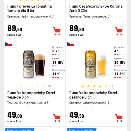
Пиво Forever La Tomatina
Пиво безалкогольное Corona
Tomato Ale 0.5л
Zero 0.33л
Светлое, Нефильтрованное, 4.5°
Светлое, Фильтрованное, 0°
89
89
,50
,50
грн за 1 шт
грн за 1 шт
Крепость
Крепость
3.7
°
4
°
Горечь
Горечь
14
IBU
20
IBU
Плотность
Плотность
11
%
11.5
%
(0)
(1)
Пиво Velkopopovicky Kozel
Пиво Velkopopovicky Kozel
темное 0.5л
светлое 0.5л
Темное, Фильтрованное, 3.7°
Светлое, Фильтрованное, 4°
49
49
,00
,50
грн за 1 шт
грн за 1 шт
Только онлайн
Только онлайн