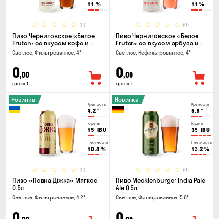
11
%
11
%
(0)
(0)
Пиво Черниговское «Белое
Пиво Черниговское «Белое
Fruter» со вкусом кофе и
Fruter» со вкусом арбуза и
апельсина 0.5 л
мяты 0.5л
Светлое, Фильтрованное, 4°
Светлое, Нефильтрованное, 4°
0
0
,00
,00
грн за 1
грн за 1
Новинка
Новинка
Крепость
Крепость
4.2
°
5.6
°
Горечь
Горечь
15
IBU
35
IBU
Плотность
Плотность
10.4
%
13.2
%
(0)
(0)
Пиво «Повна Діжка» Мягкое
Пиво Mecklenburger India Pale
0.5л
Ale 0.5л
Светлое, Фильтрованное, 4.2°
Светлое, Фильтрованное, 5.6°
0
0