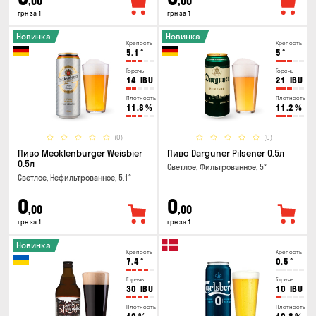
,00
,00
грн за 1
грн за 1
Новинка
Новинка
Крепость
Крепость
5.1
°
5
°
Горечь
Горечь
14
IBU
21
IBU
Плотность
Плотность
11.8
%
11.2
%
(0)
(0)
Пиво Mecklenburger Weisbier
Пиво Darguner Pilsener 0.5л
0.5л
Светлое, Фильтрованное, 5°
Светлое, Нефильтрованное, 5.1°
0
0
,00
,00
грн за 1
грн за 1
Новинка
Крепость
Крепость
7.4
°
0.5
°
Горечь
Горечь
30
IBU
10
IBU
Плотность
Плотность