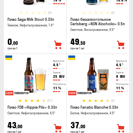
19
%
10.8
%
(0)
(0)
Пиво Saga Milk Stout 0.33л
Пиво безалкогольное
Carlsberg «NON Alcoholic» 0.5л
Темное, Нефильтрованное, 7.4°
Светлое, Фильтрованное, 0.5°
0
49
,00
,50
грн за 1
грн за 1 шт
Крепость
Крепость
4.5
°
4.5
°
Горечь
Горечь
25
IBU
9
IBU
Плотность
Плотность
11
%
11
%
(27)
(2)
Пиво FDB «Hippie Pils» 0.33л
Пиво Fanatic Blanche 0.33л
Светлое, Нефильтрованное, 4.5°
Белое, Нефильтрованное, 4.5°
43
37
,00
,00
грн за 1 шт
грн за 1 шт