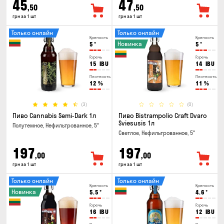
45
47
,50
,50
грн за 1 шт
грн за 1 шт
Только онлайн
Только онлайн
Крепость
Крепость
Новинка
5
°
5
°
Горечь
Горечь
15
IBU
14
IBU
Плотность
Плотность
12
%
11
%
(3)
(0)
Пиво Cannabis Semi-Dark 1л
Пиво Bistrampolio Craft Dvaro
Sviesusis 1л
Полутемное, Нефильтрованное, 5°
Светлое, Нефильтрованное, 5°
197
197
,00
,00
грн за 1 шт
грн за 1 шт
Только онлайн
Только онлайн
Крепость
Крепость
Новинка
5.5
°
4.6
°
Горечь
Горечь
16
IBU
12
IBU