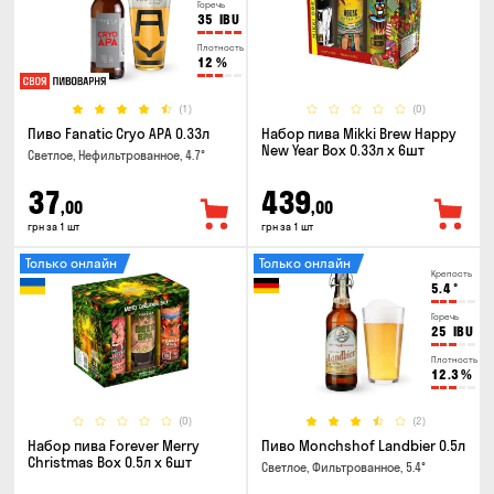
Горечь
35
IBU
Плотность
12
%
(1)
(0)
Пиво Fanatic Cryo APA 0.33л
Набор пива Mikki Brew Happy
New Year Box 0.33л x 6шт
Светлое, Нефильтрованное, 4.7°
37
439
,00
,00
грн за 1 шт
грн за 1 шт
Только онлайн
Только онлайн
Крепость
5.4
°
Горечь
25
IBU
Плотность
12.3
%
(0)
(2)
Набор пива Forever Merry
Пиво Monchshof Landbier 0.5л
Christmas Box 0.5л x 6шт
Светлое, Фильтрованное, 5.4°