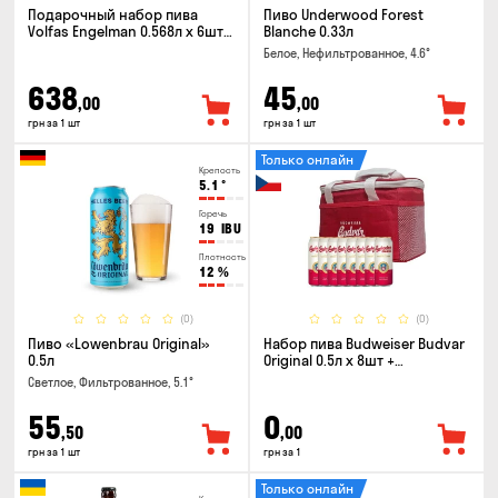
Подарочный набор пива
Пиво Underwood Forest
Volfas Engelman 0.568л x 6шт +
Blanche 0.33л
бокал 0.568л
Белое, Нефильтрованное, 4.6°
638
45
,00
,00
грн за 1 шт
грн за 1 шт
Только онлайн
Крепость
5.1
°
Горечь
19
IBU
Плотность
12
%
(0)
(0)
Пиво «Lowenbrau Original»
Набор пива Budweiser Budvar
0.5л
Original 0.5л x 8шт +
термосумка
Светлое, Фильтрованное, 5.1°
55
0
,50
,00
грн за 1 шт
грн за 1
Только онлайн