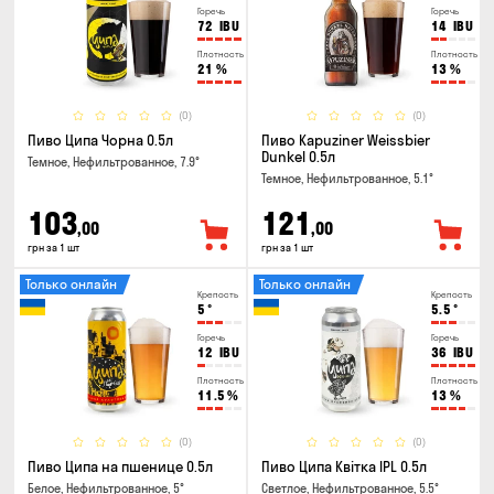
Горечь
Горечь
72
IBU
14
IBU
Плотность
Плотность
21
%
13
%
(0)
(0)
Пиво Ципа Чорна 0.5л
Пиво Kapuziner Weissbier
Dunkel 0.5л
Темное, Нефильтрованное, 7.9°
Темное, Нефильтрованное, 5.1°
103
121
,00
,00
грн за 1 шт
грн за 1 шт
Только онлайн
Только онлайн
Крепость
Крепость
5
°
5.5
°
Горечь
Горечь
12
IBU
36
IBU
Плотность
Плотность
11.5
%
13
%
(0)
(0)
Пиво Ципа на пшенице 0.5л
Пиво Ципа Квітка IPL 0.5л
Белое, Нефильтрованное, 5°
Светлое, Нефильтрованное, 5.5°