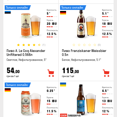
Только онлайн
Только онлайн
Крепость
Крепость
5
°
5.1
°
Горечь
Горечь
20
IBU
18
IBU
Плотность
Плотность
12.5
%
12.5
%
(1)
(0)
Пиво A. Le Coq Alexander
Пиво Franziskaner Weissbier
Unfiltered 0.568л
0.5л
Светлое, Нефильтрованное, 5°
Белое, Нефильтрованное, 5.1°
54
115
,00
,00
грн за 1 шт
грн за 1 шт
Только онлайн
Крепость
Крепость
0.25
°
4.5
°
Горечь
Горечь
15
IBU
13
IBU
Плотность
Плотность
11.5
%
12
%