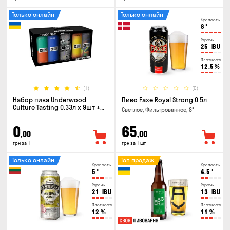
Только онлайн
Только онлайн
Крепость
8
°
Горечь
25
IBU
Плотность
12.5
%
(1)
(0)
Набор пива Underwood
Пиво Faxe Royal Strong 0.5л
Culture Tasting 0.33л x 9шт +
Светлое, Фильтрованное, 8°
бокал
0
65
,00
,00
грн за 1
грн за 1 шт
Только онлайн
Топ продаж
Крепость
Крепость
5
°
4.5
°
Горечь
Горечь
21
IBU
13
IBU
Плотность
Плотность
12
%
11
%