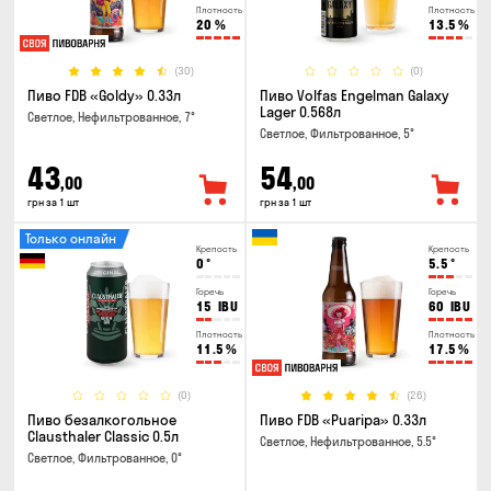
Плотность
Плотность
20
%
13.5
%
(30)
(0)
Пиво FDB «Goldy» 0.33л
Пиво Volfas Engelman Galaxy
Lager 0.568л
Светлое, Нефильтрованное, 7°
Светлое, Фильтрованное, 5°
43
54
,00
,00
грн за 1 шт
грн за 1 шт
Только онлайн
Крепость
Крепость
0
°
5.5
°
Горечь
Горечь
15
IBU
60
IBU
Плотность
Плотность
11.5
%
17.5
%
(0)
(26)
Пиво безалкогольное
Пиво FDB «Puaripa» 0.33л
Clausthaler Classic 0.5л
Светлое, Нефильтрованное, 5.5°
Светлое, Фильтрованное, 0°