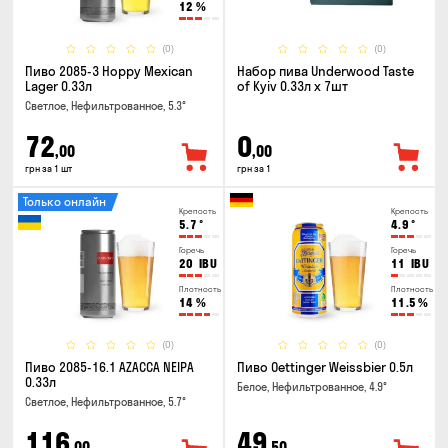
12
%
(0)
(0)
Пиво 2085-3 Hoppy Mexican
Набор пива Underwood Taste
Lager 0.33л
of Kyiv 0.33л x 7шт
Светлое, Нефильтрованное, 5.3°
72
0
,00
,00
грн за 1 шт
грн за 1
Только онлайн
Крепость
Крепость
5.7
°
4.9
°
Горечь
Горечь
20
IBU
11
IBU
Плотность
Плотность
14
%
11.5
%
(0)
(0)
Пиво 2085-16.1 AZACCA NEIPA
Пиво Oettinger Weissbier 0.5л
0.33л
Белое, Нефильтрованное, 4.9°
Светлое, Нефильтрованное, 5.7°
116
49
,00
,50