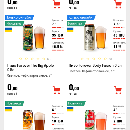
0
0
,00
,00
грн за 1
грн за 1
Только онлайн
Только онлайн
Крепость
Крепость
Новинка
Новинка
7
°
7.5
°
Горечь
Горечь
35
IBU
45
IBU
Плотность
Плотность
16.5
%
18
%
(0)
(0)
Пиво Forever The Big Apple
Пиво Forever Body Fusion 0.5л
0.5л
Светлое, Нефильтрованное, 7.5°
Светлое, Нефильтрованное, 7°
0
0
,00
,00
грн за 1
грн за 1
Новинка
Новинка
Крепость
Крепость
4
°
4
°
Горечь
Горечь
10
IBU
7
IBU
Плотность
Плотность