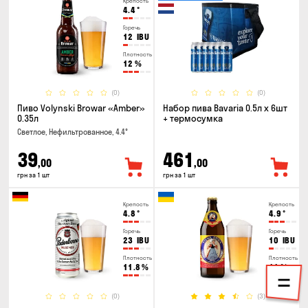
Крепость
4.4
°
Горечь
12
IBU
Плотность
12
%
(0)
(0)
Пиво Volynski Browar «Amber»
Набор пива Bavaria 0.5л х 6шт
0.35л
+ термосумка
Светлое, Нефильтрованное, 4.4°
39
461
,00
,00
грн за 1 шт
грн за 1 шт
Крепость
Крепость
4.8
°
4.9
°
Горечь
Горечь
23
IBU
10
IBU
Плотность
Плотность
11.8
%
11
%
(0)
(3)