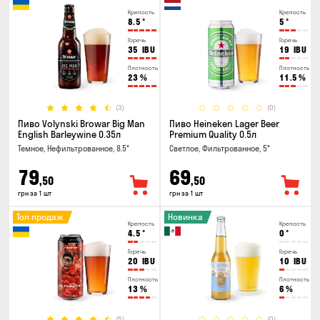
Крепость
Крепость
8.5
°
5
°
Горечь
Горечь
35
IBU
19
IBU
Плотность
Плотность
23
%
11.5
%
(3)
(0)
Пиво Volynski Browar Big Man
Пиво Heineken Lager Beer
English Barleywine 0.35л
Premium Quality 0.5л
Темное, Нефильтрованное, 8.5°
Светлое, Фильтрованное, 5°
79
69
,50
,50
грн за 1 шт
грн за 1 шт
Топ продаж
Новинка
Крепость
Крепость
4.5
°
0
°
Горечь
Горечь
20
IBU
10
IBU
Плотность
Плотность
13
%
6
%
(5)
(0)