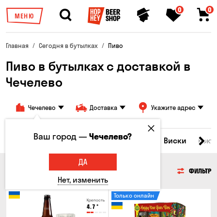
0
0
МЕНЮ
Главная
Сегодня в бутылках
Пиво
Пиво в бутылках с доставкой в
Чечелево
Чечелево
Доставка
Укажите адрес
Ваш город —
Чечелево?
Все товары
Пиво
Сидр
Вино
Виски
Кокт
ДА
ПИВО
ФИЛЬТР
Нет, изменить
Только онлайн
Крепость
4.7
°