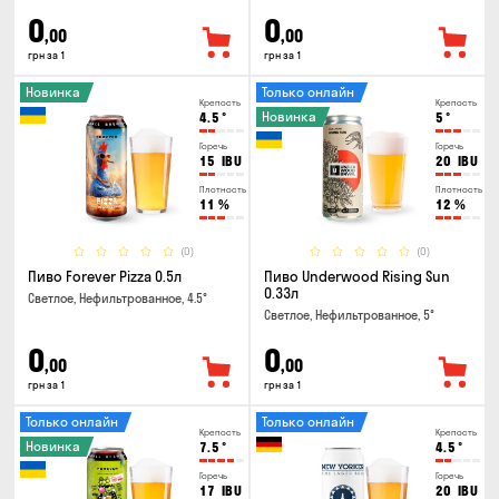
0
0
,00
,00
грн за 1
грн за 1
Новинка
Только онлайн
Крепость
Крепость
Новинка
4.5
°
5
°
Горечь
Горечь
15
IBU
20
IBU
Плотность
Плотность
11
%
12
%
(0)
(0)
Пиво Forever Pizza 0.5л
Пиво Underwood Rising Sun
0.33л
Светлое, Нефильтрованное, 4.5°
Светлое, Нефильтрованное, 5°
0
0
,00
,00
грн за 1
грн за 1
Только онлайн
Только онлайн
Крепость
Крепость
Новинка
7.5
°
4.5
°
Горечь
Горечь
17
IBU
20
IBU