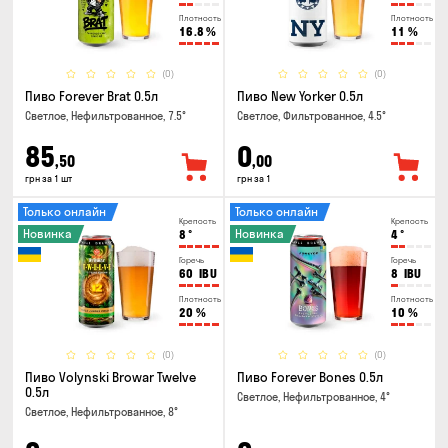
Плотность
Плотность
16.8
%
11
%
(0)
(0)
Пиво Forever Brat 0.5л
Пиво New Yorker 0.5л
Светлое, Нефильтрованное, 7.5°
Светлое, Фильтрованное, 4.5°
85
0
,50
,00
грн за 1 шт
грн за 1
Только онлайн
Только онлайн
Крепость
Крепость
Новинка
Новинка
8
°
4
°
Горечь
Горечь
60
IBU
8
IBU
Плотность
Плотность
20
%
10
%
(0)
(0)
Пиво Volynski Browar Twelve
Пиво Forever Bones 0.5л
0.5л
Светлое, Нефильтрованное, 4°
Светлое, Нефильтрованное, 8°