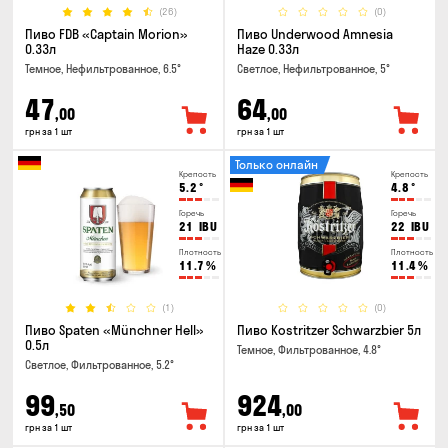
(26)
(0)
Пиво FDB «Captain Morion»
Пиво Underwood Amnesia
0.33л
Haze 0.33л
Темное, Нефильтрованное, 6.5°
Светлое, Нефильтрованное, 5°
47
64
,00
,00
грн за 1 шт
грн за 1 шт
Только онлайн
Крепость
Крепость
5.2
°
4.8
°
Горечь
Горечь
21
IBU
22
IBU
Плотность
Плотность
11.7
%
11.4
%
(1)
(0)
Пиво Spaten «Münchner Hell»
Пиво Kostritzer Schwarzbier 5л
0.5л
Темное, Фильтрованное, 4.8°
Светлое, Фильтрованное, 5.2°
99
924
,50
,00
грн за 1 шт
грн за 1 шт