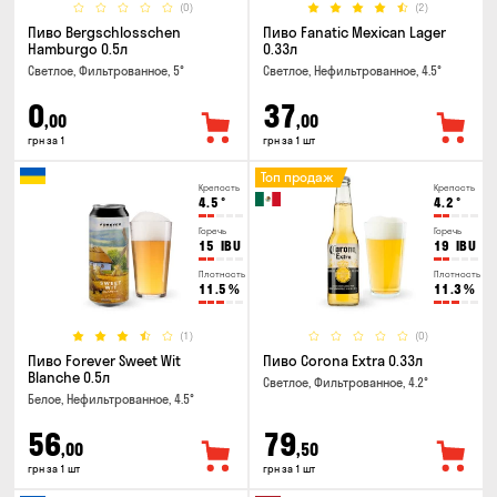
(0)
(2)
Пиво Bergschlosschen
Пиво Fanatic Mexican Lager
Hamburgo 0.5л
0.33л
Светлое, Фильтрованное, 5°
Светлое, Нефильтрованное, 4.5°
0
37
,00
,00
грн за 1
грн за 1 шт
Топ продаж
Крепость
Крепость
4.5
°
4.2
°
Горечь
Горечь
15
IBU
19
IBU
Плотность
Плотность
11.5
%
11.3
%
(1)
(0)
Пиво Forever Sweet Wit
Пиво Corona Extra 0.33л
Blanche 0.5л
Светлое, Фильтрованное, 4.2°
Белое, Нефильтрованное, 4.5°
56
79
,00
,50
грн за 1 шт
грн за 1 шт