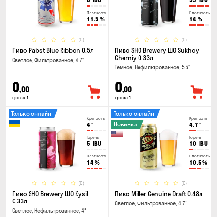
8
IBU
35
IBU
Плотность
Плотность
11.5
%
14
%
(0)
(0)
Пиво Pabst Blue Ribbon 0.5л
Пиво SHO Brewery ШО Sukhoy
Cherniy 0.33л
Светлое, Фильтрованное, 4.7°
Темное, Нефильтрованное, 5.5°
0
0
,00
,00
грн за 1
грн за 1
Только онлайн
Только онлайн
Крепость
Крепость
Новинка
4
°
4.7
°
Горечь
Горечь
5
IBU
10
IBU
Плотность
Плотность
14
%
10.5
%
(0)
(0)
Пиво SHO Brewery ШО Kysil
Пиво Miller Genuine Draft 0.48л
0.33л
Светлое, Фильтрованное, 4.7°
Светлое, Нефильтрованное, 4°