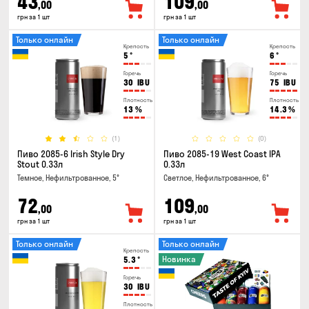
43
109
,00
,00
грн за 1 шт
грн за 1 шт
Только онлайн
Только онлайн
Крепость
Крепость
5
°
6
°
Горечь
Горечь
30
IBU
75
IBU
Плотность
Плотность
13
%
14.3
%
(1)
(0)
Пиво 2085-6 Irish Style Dry
Пиво 2085-19 West Coast IPA
Stout 0.33л
0.33л
Темное, Нефильтрованное, 5°
Светлое, Нефильтрованное, 6°
72
109
,00
,00
грн за 1 шт
грн за 1 шт
Только онлайн
Только онлайн
Крепость
Новинка
5.3
°
Горечь
30
IBU
Плотность