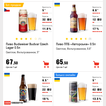
Топ продаж
Крепость
Крепость
5
°
6.8
°
Горечь
Горечь
32
IBU
12
IBU
Плотность
Плотность
11.9
%
17
%
(1)
(3)
Пиво Budweiser Budvar Czech
Пиво ППБ «Авторське» 0.5л
Lager 0.5л
Светлое, Фильтрованное, 6.8°
Светлое, Фильтрованное, 5°
67
65
,50
,50
грн за 1 шт
грн за 1 шт
Только онлайн
Крепость
Крепость
6.5
°
5
°
Горечь
Горечь
22
IBU
42
IBU
Плотность
Плотность
18
%
13.5
%