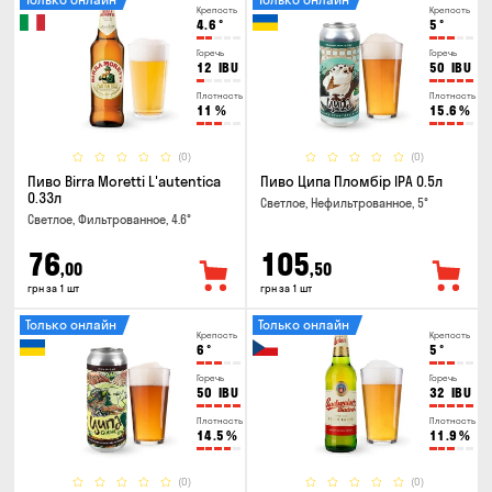
Крепость
Крепость
4.6
°
5
°
Горечь
Горечь
12
IBU
50
IBU
Плотность
Плотность
11
%
15.6
%
(0)
(0)
Пиво Birra Moretti L'autentica
Пиво Ципа Пломбір IPA 0.5л
0.33л
Светлое, Нефильтрованное, 5°
Светлое, Фильтрованное, 4.6°
76
105
,00
,50
грн за 1 шт
грн за 1 шт
Только онлайн
Только онлайн
Крепость
Крепость
6
°
5
°
Горечь
Горечь
50
IBU
32
IBU
Плотность
Плотность
14.5
%
11.9
%
(0)
(0)