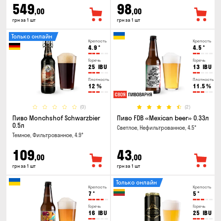
549
98
,00
,00
грн за 1 шт
грн за 1 шт
Только онлайн
Крепость
Крепость
4.9
°
4.5
°
Горечь
Горечь
25
IBU
13
IBU
Плотность
Плотность
12
%
11.5
%
(0)
(2)
Пиво Monchshof Schwarzbier
Пиво FDB «Mexican beer» 0.33л
0.5л
Светлое, Нефильтрованное, 4.5°
Темное, Фильтрованное, 4.9°
109
43
,00
,00
грн за 1 шт
грн за 1 шт
Только онлайн
Крепость
Крепость
7
°
5
°
Горечь
Горечь
16
IBU
25
IBU