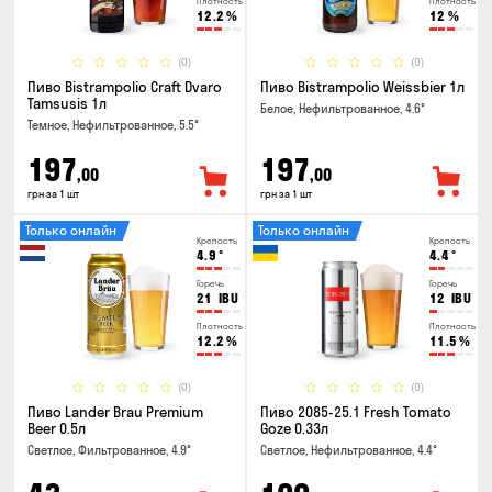
Плотность
Плотность
12.2
%
12
%
(0)
(0)
Пиво Bistrampolio Craft Dvaro
Пиво Bistrampolio Weissbier 1л
Tamsusis 1л
Белое, Нефильтрованное, 4.6°
Темное, Нефильтрованное, 5.5°
197
197
,00
,00
грн за 1 шт
грн за 1 шт
Только онлайн
Только онлайн
Крепость
Крепость
4.9
°
4.4
°
Горечь
Горечь
21
IBU
12
IBU
Плотность
Плотность
12.2
%
11.5
%
(0)
(0)
Пиво Lander Brau Premium
Пиво 2085-25.1 Fresh Tomato
Beer 0.5л
Goze 0.33л
Светлое, Фильтрованное, 4.9°
Светлое, Нефильтрованное, 4.4°