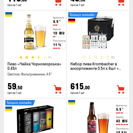
грн за 1 шт
грн за 1 шт
Только онлайн
Крепость
4.5
°
Горечь
10
IBU
Плотность
11
%
(1)
(0)
Пиво «Чайка Чорноморська»
Набор пива Krombacher в
0.45л
ассортименте 0.5л х 6шт +
термосумка
Светлое, Фильтрованное, 4.5°
59
615
,50
,00
грн за 1 шт
грн за 1 шт
Только онлайн
Крепость
5.5
°
Горечь
42
IBU
Плотность
14.5
%