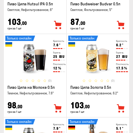
Пиво Ципа Hutsul IPA 0.5л
Пиво Budweiser Budvar 0.5л
Светлое, Нефильтрованное, 6°
Светлое, Фильтрованное, 5°
103
87
,00
,00
грн за 1 шт
грн за 1 шт
Только онлайн
Только онлайн
Крепость
Крепость
7.6
°
6.2
°
Горечь
Горечь
25
IBU
27
IBU
Плотность
Плотность
12
%
17.5
%
(0)
(0)
Пиво Ципа на Молоке 0.5л
Пиво Ципа Золота 0.5л
Темное, Нефильтрованное, 7.6°
Светлое, Нефильтрованное, 6.2°
98
103
,00
,00
грн за 1 шт
грн за 1 шт
Только онлайн
Только онлайн
Крепость
Крепость
7.9
°
5.1
°