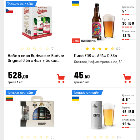
Только онлайн
Крепость
5
°
Горечь
30
IBU
Плотность
12
%
(0)
(30)
Набор пива Budweiser Budvar
Пиво FDB «L.APA» 0.33л
Original 0.5л х 4шт + бокал
Светлое, Нефильтрованное, 5°
0.33л
528
45
,00
,50
грн за 1 шт
грн за 1 шт
Только онлайн
Только онлайн
Крепость
4.6
°
Горечь
15
IBU
Плотность
12
%
(0)
(0)