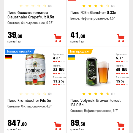
(0)
(2)
Пиво безалкогольное
Пиво FDB «Blanche» 0.33л
Clausthaler Grapefruit 0.5л
Белое, Нефильтрованное, 4.5°
Светлое, Фильтрованное, 0.25°
39
41
,00
,00
грн за 1 шт
грн за 1 шт
Только онлайн
Топ продаж
Крепость
Крепость
4.8
°
5.7
°
Горечь
Горечь
23
IBU
45
IBU
Плотность
Плотность
11.2
%
15
%
(0)
(1)
Пиво Krombacher Pils 5л
Пиво Volynski Browar Forest
IPA 0.5л
Светлое, Фильтрованное, 4.8°
Светлое, Нефильтрованное, 5.7°
847
89
,00
,50
грн за 1 шт
грн за 1 шт