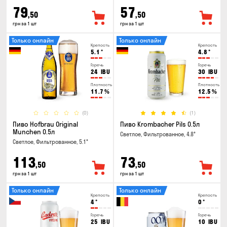
79
57
,50
,50
грн за 1 шт
грн за 1 шт
Только онлайн
Только онлайн
Крепость
Крепость
5.1
°
4.8
°
Горечь
Горечь
24
IBU
30
IBU
Плотность
Плотность
11.7
%
12.5
%
(0)
(1)
Пиво Hofbrau Original
Пиво Krombacher Pils 0.5л
Munchen 0.5л
Светлое, Фильтрованное, 4.8°
Светлое, Фильтрованное, 5.1°
113
73
,50
,50
грн за 1 шт
грн за 1 шт
Только онлайн
Только онлайн
Крепость
Крепость
4
°
0
°
Горечь
Горечь
25
IBU
10
IBU