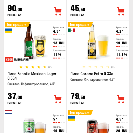
90
45
,00
,50
грн за 1 шт
грн за 1 шт
Топ продаж
Топ продаж
Крепость
Крепость
4.5
°
4.2
°
Горечь
Горечь
13
IBU
19
IBU
Плотность
Плотность
11
%
11.3
%
(2)
(0)
Пиво Fanatic Mexican Lager
Пиво Corona Extra 0.33л
0.33л
Светлое, Фильтрованное, 4.2°
Светлое, Нефильтрованное, 4.5°
37
79
,00
,50
грн за 1 шт
грн за 1 шт
Топ продаж
Крепость
Крепость
5
°
4.5
°
Горечь
Горечь
19
IBU
20
IBU