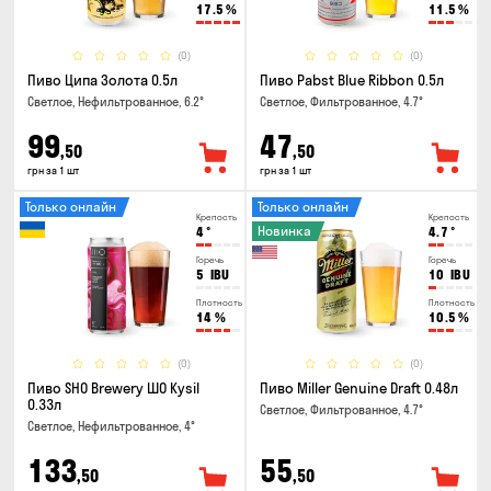
17.5
%
11.5
%
(0)
(0)
Пиво Ципа Золота 0.5л
Пиво Pabst Blue Ribbon 0.5л
Светлое, Нефильтрованное, 6.2°
Светлое, Фильтрованное, 4.7°
99
47
,50
,50
грн за 1 шт
грн за 1 шт
Только онлайн
Только онлайн
Крепость
Крепость
Новинка
4
°
4.7
°
Горечь
Горечь
5
IBU
10
IBU
Плотность
Плотность
14
%
10.5
%
(0)
(0)
Пиво SHO Brewery ШО Kysil
Пиво Miller Genuine Draft 0.48л
0.33л
Светлое, Фильтрованное, 4.7°
Светлое, Нефильтрованное, 4°
133
55
,50
,50