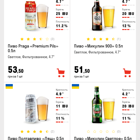
4.7
°
4.7
°
Горечь
Горечь
25
IBU
20
IBU
Плотность
Плотность
11.2
%
12
%
(3)
(1)
Пиво Praga «Premium Pils»
Пиво «Микулин 900» 0.5л
0.5л
Светлое, Фильтрованное, 4.7°
Светлое, Фильтрованное, 4.7°
53
51
,50
,50
грн за 1 шт
грн за 1 шт
Крепость
Крепость
4.9
°
4.2
°
Горечь
Горечь
11
IBU
20
IBU
Плотность
Плотность
11
%
11
%
(2)
(0)
Пиво Полтавпиво «Лящ» 0.5л
Пиво «Микулин Светлое» 0.5л