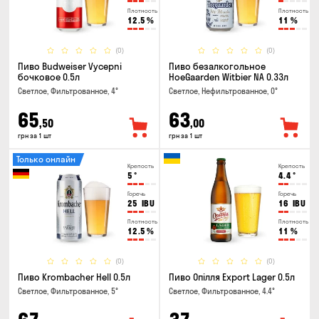
Плотность
Плотность
12.5
%
11
%
(0)
(0)
Пиво Budweiser Vycepni
Пиво безалкогольное
бочковое 0.5л
HoeGaarden Witbier NA 0.33л
Светлое, Фильтрованное, 4°
Светлое, Нефильтрованное, 0°
65
63
,50
,00
грн за 1 шт
грн за 1 шт
Только онлайн
Крепость
Крепость
5
°
4.4
°
Горечь
Горечь
25
IBU
16
IBU
Плотность
Плотность
12.5
%
11
%
(0)
(0)
Пиво Krombacher Hell 0.5л
Пиво Опілля Export Lager 0.5л
Светлое, Фильтрованное, 5°
Светлое, Фильтрованное, 4.4°