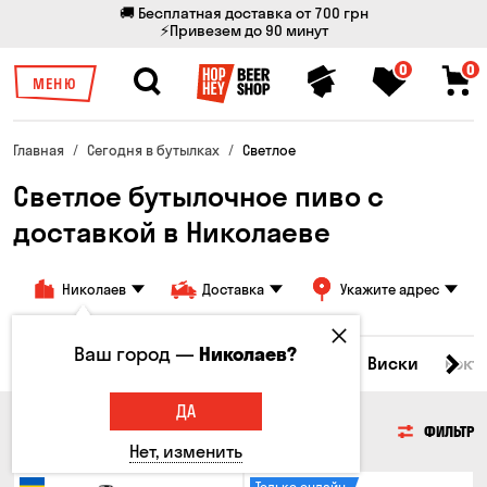
🚚 Бесплатная доставка от 700 грн
⚡Привезем до 90 минут
0
0
МЕНЮ
Главная
Сегодня в бутылках
Светлое
Светлое бутылочное пиво с
доставкой в Николаеве
Николаев
Доставка
Укажите адрес
Ваш город —
Николаев?
Все товары
Пиво
Сидр
Вино
Виски
Кокт
ДА
ПИВО
ФИЛЬТР
Нет, изменить
Только онлайн