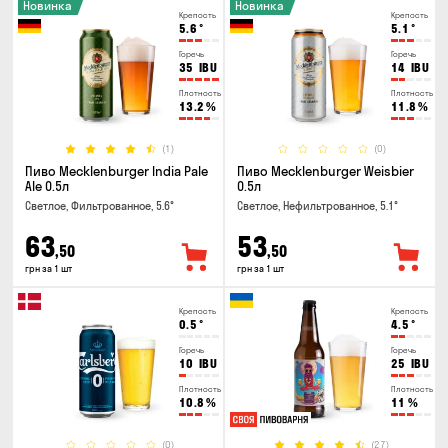
Новинка
Новинка
Крепость
Крепость
5.6
°
5.1
°
Горечь
Горечь
35
IBU
14
IBU
Плотность
Плотность
13.2
%
11.8
%
(1)
(0)
Пиво Mecklenburger India Pale
Пиво Mecklenburger Weisbier
Ale 0.5л
0.5л
Светлое, Фильтрованное, 5.6°
Светлое, Нефильтрованное, 5.1°
63
53
,50
,50
грн за 1 шт
грн за 1 шт
Крепость
Крепость
0.5
°
4.5
°
Горечь
Горечь
10
IBU
25
IBU
Плотность
Плотность
10.8
%
11
%
(0)
(27)