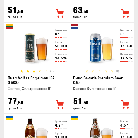
51
63
,50
,50
грн за 1 шт
грн за 1 шт
Крепость
Крепость
6
°
5
°
Горечь
Горечь
50
IBU
15
IBU
Плотность
Плотность
14.5
%
12.5
%
(2)
(0)
Пиво Volfas Engelman IPA
Пиво Bavaria Premium Beer
0.568л
0.5л
Светлое, Фильтрованное, 6°
Светлое, Фильтрованное, 5°
77
51
,50
,50
грн за 1 шт
грн за 1 шт
Крепость
Крепость
4.2
°
4.5
°
Горечь
Горечь
11
IBU
15
IBU