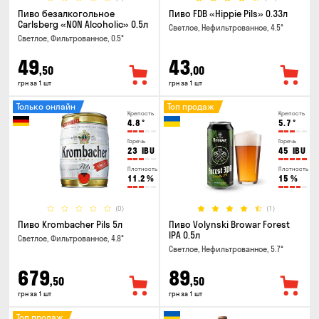
Пиво безалкогольное
Пиво FDB «Hippie Pils» 0.33л
Carlsberg «NON Alcoholic» 0.5л
Светлое, Нефильтрованное, 4.5°
Светлое, Фильтрованное, 0.5°
49
43
,50
,00
грн за 1 шт
грн за 1 шт
Только онлайн
Топ продаж
Крепость
Крепость
4.8
°
5.7
°
Горечь
Горечь
23
IBU
45
IBU
Плотность
Плотность
11.2
%
15
%
(0)
(1)
Пиво Krombacher Pils 5л
Пиво Volynski Browar Forest
IPA 0.5л
Светлое, Фильтрованное, 4.8°
Светлое, Нефильтрованное, 5.7°
679
89
,50
,50
грн за 1 шт
грн за 1 шт
Топ продаж