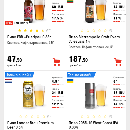
Горечь
Горечь
60
IBU
14
IBU
Плотность
Плотность
17.5
%
11
%
(26)
(0)
Пиво FDB «Puaripa» 0.33л
Пиво Bistrampolio Craft Dvaro
Sviesusis 1л
Светлое, Нефильтрованное, 5.5°
Светлое, Нефильтрованное, 5°
47
187
,50
,50
грн за 1 шт
грн за 1 шт
Только онлайн
Только онлайн
Крепость
Крепость
4.9
°
6
°
Горечь
Горечь
21
IBU
75
IBU
Плотность
Плотность
12.2
%
14.3
%
(0)
(0)
Пиво Lander Brau Premium
Пиво 2085-19 West Coast IPA
Beer 0.5л
0.33л