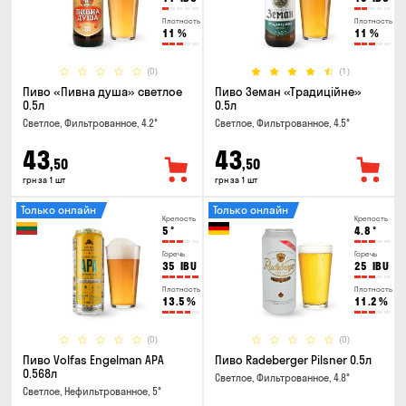
Плотность
Плотность
11
%
11
%
(0)
(1)
Пиво «Пивна душа» светлое
Пиво Земан «Традиційне»
0.5л
0.5л
Светлое, Фильтрованное, 4.2°
Светлое, Фильтрованное, 4.5°
43
43
,50
,50
грн за 1 шт
грн за 1 шт
Только онлайн
Только онлайн
Крепость
Крепость
5
°
4.8
°
Горечь
Горечь
35
IBU
25
IBU
Плотность
Плотность
13.5
%
11.2
%
(0)
(0)
Пиво Volfas Engelman APA
Пиво Radeberger Pilsner 0.5л
0.568л
Светлое, Фильтрованное, 4.8°
Светлое, Нефильтрованное, 5°