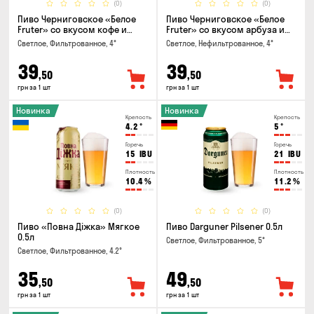
(0)
(0)
Пиво Черниговское «Белое
Пиво Черниговское «Белое
Fruter» со вкусом кофе и
Fruter» со вкусом арбуза и
апельсина 0.5 л
мяты 0.5л
Светлое, Фильтрованное, 4°
Светлое, Нефильтрованное, 4°
39
39
,50
,50
грн за 1 шт
грн за 1 шт
Новинка
Новинка
Крепость
Крепость
4.2
°
5
°
Горечь
Горечь
15
IBU
21
IBU
Плотность
Плотность
10.4
%
11.2
%
(0)
(0)
Пиво «Повна Діжка» Мягкое
Пиво Darguner Pilsener 0.5л
0.5л
Светлое, Фильтрованное, 5°
Светлое, Фильтрованное, 4.2°
35
49
,50
,50
грн за 1 шт
грн за 1 шт