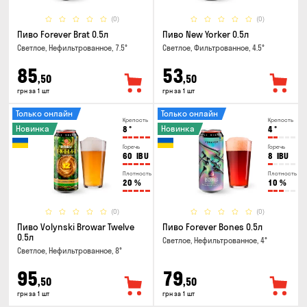
(0)
(0)
Пиво Forever Brat 0.5л
Пиво New Yorker 0.5л
Светлое, Нефильтрованное, 7.5°
Светлое, Фильтрованное, 4.5°
85
53
,50
,50
грн за 1 шт
грн за 1 шт
Только онлайн
Только онлайн
Крепость
Крепость
Новинка
Новинка
8
°
4
°
Горечь
Горечь
60
IBU
8
IBU
Плотность
Плотность
20
%
10
%
(0)
(0)
Пиво Volynski Browar Twelve
Пиво Forever Bones 0.5л
0.5л
Светлое, Нефильтрованное, 4°
Светлое, Нефильтрованное, 8°
95
79
,50
,50
грн за 1 шт
грн за 1 шт