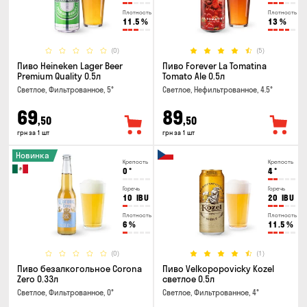
Плотность
Плотность
11.5
%
13
%
(0)
(5)
Пиво Heineken Lager Beer
Пиво Forever La Tomatina
Premium Quality 0.5л
Tomato Ale 0.5л
Светлое, Фильтрованное, 5°
Светлое, Нефильтрованное, 4.5°
69
89
,50
,50
грн за 1 шт
грн за 1 шт
Новинка
Крепость
Крепость
0
°
4
°
Горечь
Горечь
10
IBU
20
IBU
Плотность
Плотность
6
%
11.5
%
(0)
(1)
Пиво безалкогольное Corona
Пиво Velkopopovicky Kozel
Zero 0.33л
светлое 0.5л
Светлое, Фильтрованное, 0°
Светлое, Фильтрованное, 4°