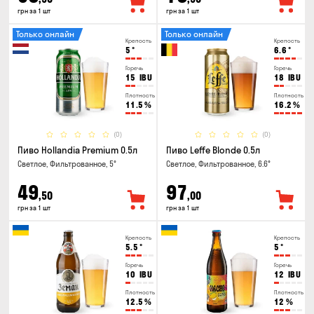
грн за 1 шт
грн за 1 шт
Только онлайн
Только онлайн
Крепость
Крепость
5
°
6.6
°
Горечь
Горечь
15
IBU
18
IBU
Плотность
Плотность
11.5
%
16.2
%
(0)
(0)
Пиво Hollandia Premium 0.5л
Пиво Leffe Blonde 0.5л
Светлое, Фильтрованное, 5°
Светлое, Фильтрованное, 6.6°
49
97
,50
,00
грн за 1 шт
грн за 1 шт
Крепость
Крепость
5.5
°
5
°
Горечь
Горечь
10
IBU
12
IBU
Плотность
Плотность
12.5
%
12
%