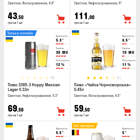
Светлое, Фильтрованное, 4.9°
Светлое, Нефильтрованное, 6°
43
111
,50
,00
грн за 1 шт
грн за 1 шт
Только онлайн
Крепость
Крепость
5.3
°
4.5
°
Горечь
Горечь
30
IBU
10
IBU
Плотность
Плотность
12
%
11
%
(0)
(1)
Пиво 2085-3 Hoppy Mexican
Пиво «Чайка Чорноморська»
Lager 0.33л
0.45л
Светлое, Нефильтрованное, 5.3°
Светлое, Фильтрованное, 4.5°
69
59
,50
,50
грн за 1 шт
грн за 1 шт
Топ продаж
Крепость
Крепость
5.5
°
5
°