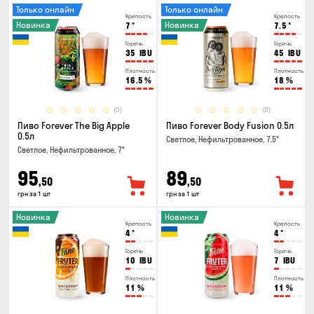
Только онлайн
Только онлайн
Крепость
Крепость
Новинка
Новинка
7
°
7.5
°
Горечь
Горечь
35
IBU
45
IBU
Плотность
Плотность
16.5
%
18
%
(0)
(0)
Пиво Forever The Big Apple
Пиво Forever Body Fusion 0.5л
0.5л
Светлое, Нефильтрованное, 7.5°
Светлое, Нефильтрованное, 7°
95
89
,50
,50
грн за 1 шт
грн за 1 шт
Новинка
Новинка
Крепость
Крепость
4
°
4
°
Горечь
Горечь
10
IBU
7
IBU
Плотность
Плотность
11
%
11
%