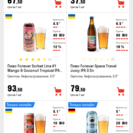
67
37
,50
,50
грн за 1 шт
грн за 1 шт
Крепость
Крепость
4.5
°
6.5
°
Горечь
Горечь
40
IBU
40
IBU
Плотность
Плотность
12
%
16
%
(2)
(0)
Пиво Forever Sorbet Line #1
Пиво Forever Space Travel
Mango & Coconut Tropical IPA
Juicy IPA 0.5л
0.5л
Светлое, Нефильтрованное, 4.5°
Светлое, Нефильтрованное, 6.5°
93
79
,50
,50
грн за 1 шт
грн за 1 шт
Только онлайн
Только онлайн
Крепость
Крепость
4.1
°
5
°
Горечь
Горечь
10
IBU
20
IBU
Плотность
Плотность