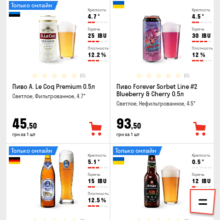
Только онлайн
Крепость
Крепость
4.7
°
4.5
°
Горечь
Горечь
25
IBU
30
IBU
Плотность
Плотность
12.2
%
12
%
(0)
(0)
Пиво A. Le Coq Premium 0.5л
Пиво Forever Sorbet Line #2
Blueberry & Cherry 0.5л
Светлое, Фильтрованное, 4.7°
Светлое, Нефильтрованное, 4.5°
45
93
,50
,50
грн за 1 шт
грн за 1 шт
Только онлайн
Только онлайн
Крепость
Крепость
5.1
°
0.5
°
Горечь
Горечь
15
IBU
12
IBU
Плотность
Плотность
12.5
%
7
%