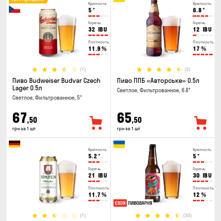
Крепость
Крепость
5
°
6.8
°
Горечь
Горечь
32
IBU
12
IBU
Плотность
Плотность
11.9
%
17
%
(1)
(3)
Пиво Budweiser Budvar Czech
Пиво ППБ «Авторське» 0.5л
Lager 0.5л
Светлое, Фильтрованное, 6.8°
Светлое, Фильтрованное, 5°
67
65
,50
,50
грн за 1 шт
грн за 1 шт
Крепость
Крепость
5.2
°
5
°
Горечь
Горечь
21
IBU
30
IBU
Плотность
Плотность
11.7
%
12
%
(1)
(30)