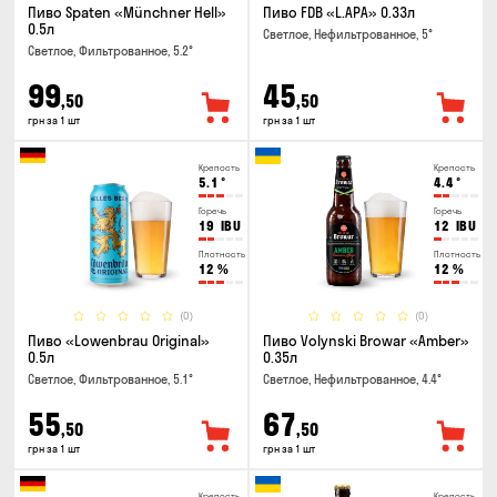
Пиво Spaten «Münchner Hell»
Пиво FDB «L.APA» 0.33л
0.5л
Светлое, Нефильтрованное, 5°
Светлое, Фильтрованное, 5.2°
99
45
,50
,50
грн за 1 шт
грн за 1 шт
Крепость
Крепость
5.1
°
4.4
°
Горечь
Горечь
19
IBU
12
IBU
Плотность
Плотность
12
%
12
%
(0)
(0)
Пиво «Lowenbrau Original»
Пиво Volynski Browar «Amber»
0.5л
0.35л
Светлое, Фильтрованное, 5.1°
Светлое, Нефильтрованное, 4.4°
55
67
,50
,50
грн за 1 шт
грн за 1 шт
Крепость
Крепость