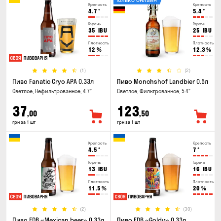
Крепость
Крепость
4.7
°
5.4
°
Горечь
Горечь
35
IBU
25
IBU
Плотность
Плотность
12
%
12.3
%
(1)
(2)
Пиво Fanatic Cryo APA 0.33л
Пиво Monchshof Landbier 0.5л
Светлое, Нефильтрованное, 4.7°
Светлое, Фильтрованное, 5.4°
37
123
,00
,50
грн за 1 шт
грн за 1 шт
Крепость
Крепость
4.5
°
7
°
Горечь
Горечь
13
IBU
16
IBU
Плотность
Плотность
11.5
%
20
%
(2)
(30)
Пиво FDB «Mexican beer» 0.33л
Пиво FDB «Goldy» 0.33л