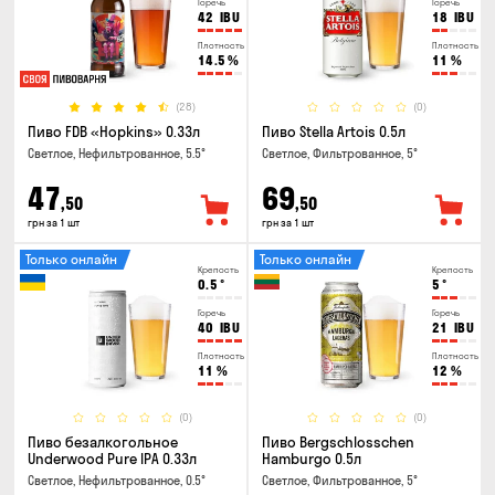
Горечь
Горечь
42
IBU
18
IBU
Плотность
Плотность
14.5
%
11
%
(28)
(0)
Пиво FDB «Hopkins» 0.33л
Пиво Stella Artois 0.5л
Светлое, Нефильтрованное, 5.5°
Светлое, Фильтрованное, 5°
47
69
,50
,50
грн за 1 шт
грн за 1 шт
Только онлайн
Только онлайн
Крепость
Крепость
0.5
°
5
°
Горечь
Горечь
40
IBU
21
IBU
Плотность
Плотность
11
%
12
%
(0)
(0)
Пиво безалкогольное
Пиво Bergschlosschen
Underwood Pure IPA 0.33л
Hamburgo 0.5л
Светлое, Нефильтрованное, 0.5°
Светлое, Фильтрованное, 5°