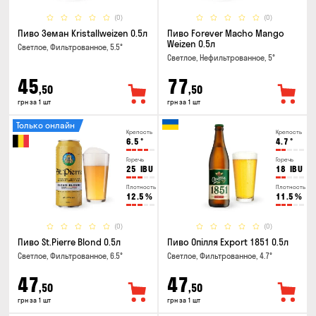
(0)
(0)
Пиво Земан Kristallweizen 0.5л
Пиво Forever Macho Mango
Weizen 0.5л
Светлое, Фильтрованное, 5.5°
Светлое, Нефильтрованное, 5°
45
77
,50
,50
грн за 1 шт
грн за 1 шт
Только онлайн
Крепость
Крепость
6.5
°
4.7
°
Горечь
Горечь
25
IBU
18
IBU
Плотность
Плотность
12.5
%
11.5
%
(0)
(0)
Пиво St.Pierre Blond 0.5л
Пиво Опілля Export 1851 0.5л
Светлое, Фильтрованное, 6.5°
Светлое, Фильтрованное, 4.7°
47
47
,50
,50
грн за 1 шт
грн за 1 шт