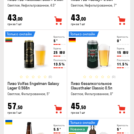
Светлое, Нефильтрованное, 4.5°
Светлое, Нефильтрованное, 7°
43
43
,00
,00
грн за 1 шт
грн за 1 шт
Только онлайн
Только онлайн
Крепость
Крепость
5
°
0
°
Горечь
Горечь
25
IBU
15
IBU
Плотность
Плотность
13.5
%
11.5
%
(0)
(0)
Пиво Volfas Engelman Galaxy
Пиво безалкогольное
Lager 0.568л
Clausthaler Classic 0.5л
Светлое, Фильтрованное, 5°
Светлое, Фильтрованное, 0°
57
45
,50
,50
грн за 1 шт
грн за 1 шт
Только онлайн
Крепость
Крепость
Новинка
5.5
°
5
°