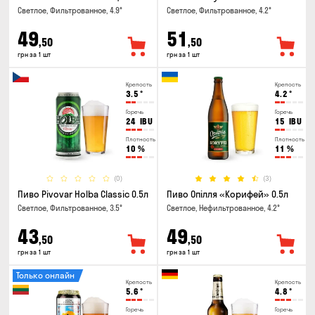
Светлое, Фильтрованное, 4.9°
Светлое, Фильтрованное, 4.2°
49
51
,50
,50
грн за 1 шт
грн за 1 шт
Крепость
Крепость
3.5
°
4.2
°
Горечь
Горечь
24
IBU
15
IBU
Плотность
Плотность
10
%
11
%
(0)
(3)
Пиво Pivovar Holba Classic 0.5л
Пиво Опілля «Корифей» 0.5л
Светлое, Фильтрованное, 3.5°
Светлое, Нефильтрованное, 4.2°
43
49
,50
,50
грн за 1 шт
грн за 1 шт
Только онлайн
Крепость
Крепость
5.6
°
4.8
°
Горечь
Горечь