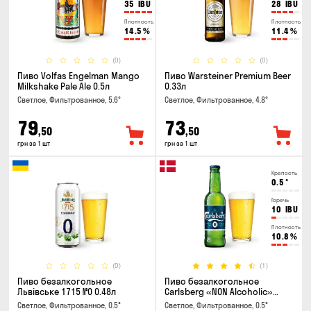
35
IBU
28
IBU
Плотность
Плотность
14.5
%
11.4
%
(0)
(0)
Пиво Volfas Engelman Mango
Пиво Warsteiner Premium Beer
Milkshake Pale Ale 0.5л
0.33л
Светлое, Фильтрованное, 5.6°
Светлое, Фильтрованное, 4.8°
79
73
,50
,50
грн за 1 шт
грн за 1 шт
Крепость
0.5
°
Горечь
10
IBU
Плотность
10.8
%
(0)
(1)
Пиво безалкогольное
Пиво безалкогольное
Львівське 1715 №0 0.48л
Carlsberg «NON Alcoholic»
0.45л
Светлое, Фильтрованное, 0.5°
Светлое, Фильтрованное, 0.5°