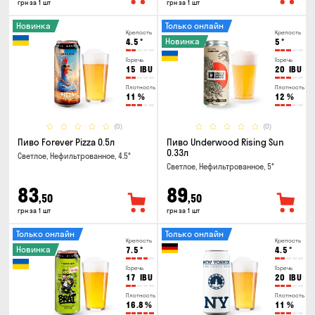
грн за 1 шт
грн за 1 шт
Новинка
Только онлайн
Крепость
Крепость
Новинка
4.5
°
5
°
Горечь
Горечь
15
IBU
20
IBU
Плотность
Плотность
11
%
12
%
(0)
(0)
Пиво Forever Pizza 0.5л
Пиво Underwood Rising Sun
0.33л
Светлое, Нефильтрованное, 4.5°
Светлое, Нефильтрованное, 5°
83
89
,50
,50
грн за 1 шт
грн за 1 шт
Только онлайн
Только онлайн
Крепость
Крепость
Новинка
7.5
°
4.5
°
Горечь
Горечь
17
IBU
20
IBU
Плотность
Плотность
16.8
%
11
%