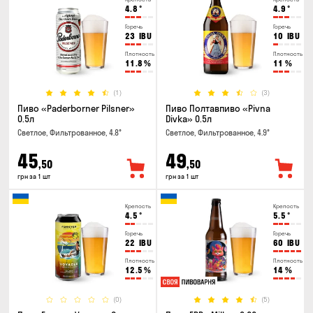
4.8
°
4.9
°
Горечь
Горечь
23
IBU
10
IBU
Плотность
Плотность
11.8
%
11
%
(1)
(3)
Пиво «Paderborner Pilsner»
Пиво Полтавпиво «Pivna
0.5л
Divka» 0.5л
Светлое, Фильтрованное, 4.8°
Светлое, Фильтрованное, 4.9°
45
49
,50
,50
грн за 1 шт
грн за 1 шт
Крепость
Крепость
4.5
°
5.5
°
Горечь
Горечь
22
IBU
60
IBU
Плотность
Плотность
12.5
%
14
%
(0)
(5)