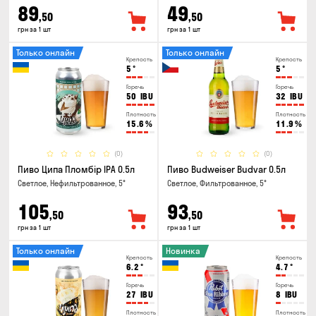
89
49
,50
,50
грн за 1 шт
грн за 1 шт
Только онлайн
Только онлайн
Крепость
Крепость
5
°
5
°
Горечь
Горечь
50
IBU
32
IBU
Плотность
Плотность
15.6
%
11.9
%
(0)
(0)
Пиво Ципа Пломбір IPA 0.5л
Пиво Budweiser Budvar 0.5л
Светлое, Нефильтрованное, 5°
Светлое, Фильтрованное, 5°
105
93
,50
,50
грн за 1 шт
грн за 1 шт
Только онлайн
Новинка
Крепость
Крепость
6.2
°
4.7
°
Горечь
Горечь
27
IBU
8
IBU
Плотность
Плотность