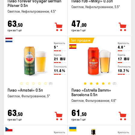
Пиво Forever Voyager German
Пиво FDB «Milky» 0.33л
Pilsner 0.5л
Светлое, Нефильтрованное, 5.5°
Светлое, Нефильтрованное, 4.5°
63
47
,50
,00
грн за 1 шт
грн за 1 шт
Топ продаж
Крепость
Крепость
5
°
4.6
°
Горечь
Горечь
21
IBU
17
IBU
Плотность
Плотность
11.4
%
10.7
%
(0)
(2)
Пиво «Amstel» 0.5л
Пиво «Estrella Damm»
Barcelona 0.5л
Светлое, Фильтрованное, 5°
Светлое, Фильтрованное, 4.6°
63
61
,50
,50
грн за 1 шт
грн за 1 шт
Крепость
Крепость