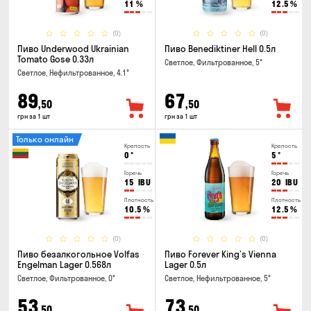
11
%
12.5
%
(0)
(0)
Пиво Underwood Ukrainian
Пиво Benediktiner Hell 0.5л
Tomato Gose 0.33л
Светлое, Фильтрованное, 5°
Светлое, Нефильтрованное, 4.1°
89
67
,50
,50
грн за 1 шт
грн за 1 шт
Только онлайн
Крепость
Крепость
0
°
5
°
Горечь
Горечь
15
IBU
20
IBU
Плотность
Плотность
10.5
%
12.5
%
(0)
(0)
Пиво безалкогольное Volfas
Пиво Forever King’s Vienna
Engelman Lager 0.568л
Lager 0.5л
Светлое, Фильтрованное, 0°
Светлое, Нефильтрованное, 5°
53
73
,50
,50