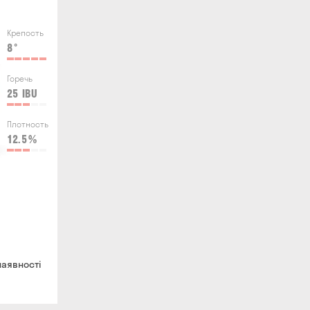
Крепость
8
°
Горечь
25
IBU
Плотность
12.5
%
наявності