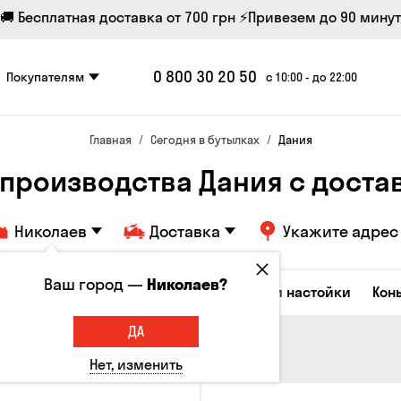
🚚 Бесплатная доставка от 700 грн
⚡Привезем до 90 минут
0 800 30 20 50
Покупателям
с 10:00 - до 22:00
Главная
Сегодня в бутылках
Дания
 производства Дания с доста
Николаев
Доставка
Укажите адрес
Ваш город —
Николаев?
Коктейли
Водка
Соджу
Ликеры и настойки
Кон
ДА
Нет, изменить