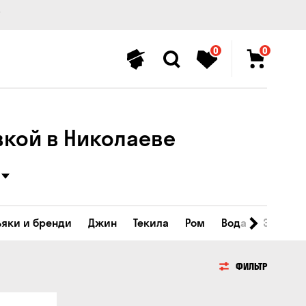
0
0
вкой в Николаеве
ьяки и бренди
Джин
Текила
Ром
Вода
Энергет
ФИЛЬТР