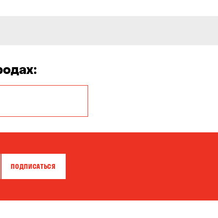
родах:
Белая Церковь
Бровары
Власовка
ПОДПИСАТЬСЯ
Гатное
Горишние Плавни
Зазимье