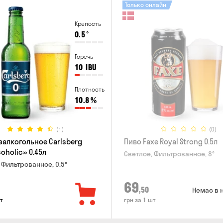
Только онлайн
Крепость
0.5
°
Горечь
10
IBU
Плотность
10.8
%
(1)
(0)
залкогольное Carlsberg
Пиво Faxe Royal Strong 0.5л
oholic» 0.45л
Светлое, Фильтрованное, 8°
 Фильтрованное, 0.5°
69
,50
Немає в 
т
грн за 1 шт