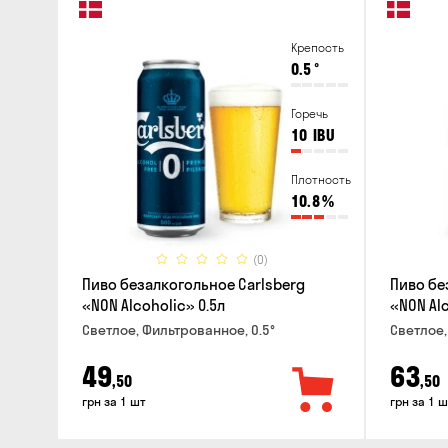
Крепость
0.5
°
Горечь
10
IBU
Плотность
10.8
%
(0)
Пиво безалкогольное Carlsberg
Пиво бе
«NON Alcoholic» 0.5л
«NON Alc
Светлое, Фильтрованное, 0.5°
Светлое,
49
63
,50
,50
грн за 1 шт
грн за 1 ш