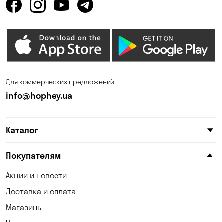
Запорожье
Ирпень
Калиновка
Каменные Потоки
Каменское
Катериновка
Киев
Клинцы
Для коммерческих предложений
Княжичи
Корсунцы
info@hophey.ua
Котовка
Красноселка
Каталог
Кременчуг
Кривой Рог
Кропивницкий
Крюковщина
Покупателям
Кулеши
Кушугум
Акции и новости
Доставка и оплата
Лески
Лесники
Магазины
Маламовка
Малая Кохновка