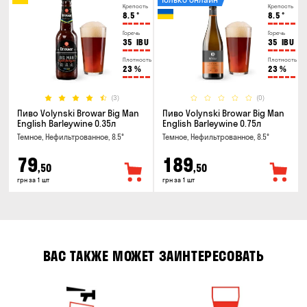
Крепость
Крепость
8.5
°
8.5
°
Горечь
Горечь
35
IBU
35
IBU
Плотность
Плотность
23
%
23
%
(3)
(0)
Пиво Volynski Browar Big Man
Пиво Volynski Browar Big Man
English Barleywine 0.35л
English Barleywine 0.75л
Темное, Нефильтрованное, 8.5°
Темное, Нефильтрованное, 8.5°
79
189
,50
,50
грн за 1 шт
грн за 1 шт
ВАС ТАКЖЕ МОЖЕТ ЗАИНТЕРЕСОВАТЬ