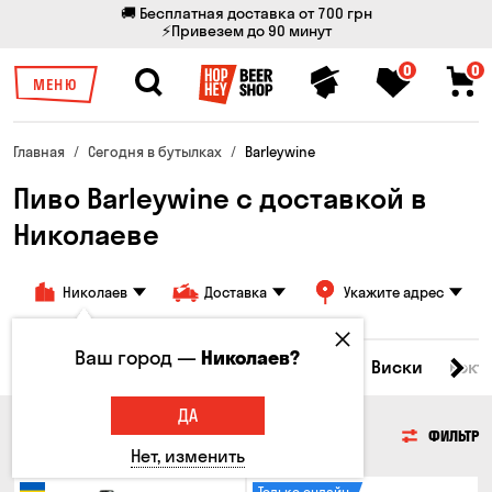
🚚 Бесплатная доставка от 700 грн
⚡Привезем до 90 минут
0
0
МЕНЮ
Главная
Сегодня в бутылках
Barleywine
Пиво Barleywine с доставкой в
Николаеве
Николаев
Доставка
Укажите адрес
Ваш город —
Николаев?
Все товары
Пиво
Сидр
Вино
Виски
Кокт
ДА
ПИВО
ФИЛЬТР
Нет, изменить
Только онлайн