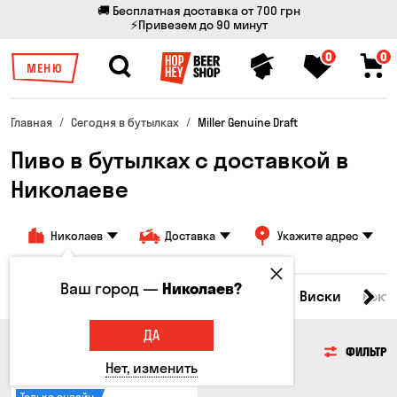
🚚 Бесплатная доставка от 700 грн
⚡Привезем до 90 минут
0
0
МЕНЮ
Главная
Сегодня в бутылках
Miller Genuine Draft
Пиво в бутылках с доставкой в
Николаеве
Николаев
Доставка
Укажите адрес
Ваш город —
Николаев?
Все товары
Пиво
Сидр
Вино
Виски
Кокт
ДА
ПИВО
ФИЛЬТР
Нет, изменить
Только онлайн