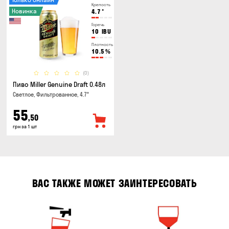
Крепость
Новинка
4.7
°
Горечь
10
IBU
Плотность
10.5
%
(0)
Пиво Miller Genuine Draft 0.48л
Светлое, Фильтрованное, 4.7°
55
,50
грн за 1 шт
ВАС ТАКЖЕ МОЖЕТ ЗАИНТЕРЕСОВАТЬ