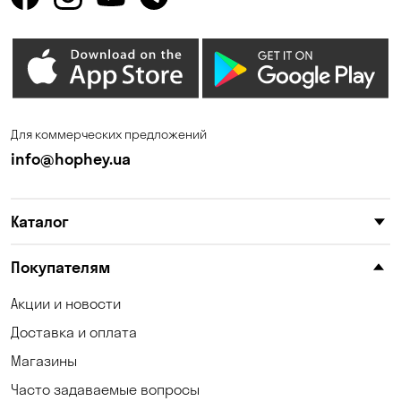
Одесса
Орловщина
Петропавловская
Песчанка
Борщаговка
Погребы
Пуховка
Для коммерческих предложений
Самар
Святопетровское
info@hophey.ua
Солнечное
Софиевская Борщаговка
Сухой Лиман
Счастливое
Каталог
Таирово
Тарасовка
Покупателям
Ходосовка
Хотов
Акции и новости
Чабаны
Черноморск
Доставка и оплата
Шульговка
Юровка
Магазины
Часто задаваемые вопросы