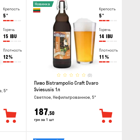
Новинка
Крепость
Крепость
5
°
5
°
Горечь
Горечь
15
IBU
14
IBU
Плотность
Плотность
12
%
11
%
(0)
Пиво Bistrampolio Craft Dvaro
Sviesusis 1л
, 5°
Светлое, Нефильтрованное, 5°
187
,50
грн за 1 шт