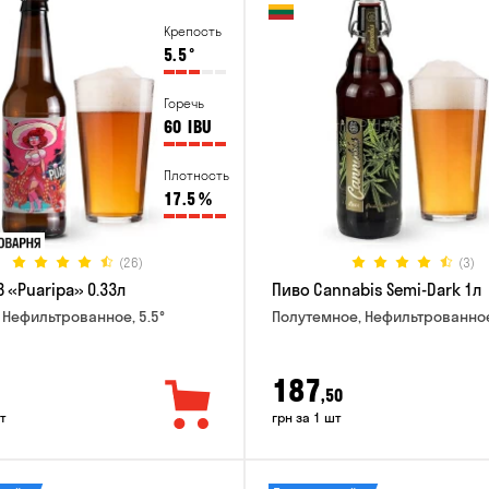
Крепость
5.5
°
Горечь
60
IBU
Плотность
17.5
%
(26)
(3)
 «Puaripa» 0.33л
Пиво Cannabis Semi-Dark 1л
 Нефильтрованное, 5.5°
Полутемное, Нефильтрованное
187
,50
т
грн за 1 шт