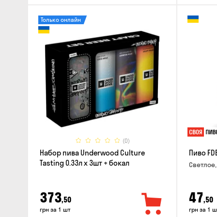
Только онлайн
(0)
Набор пива Underwood Culture
Пиво FD
Tasting 0.33л x 3шт + бокал
Светлое,
373
47
,50
,50
грн за 1 шт
грн за 1 ш