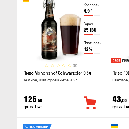
Крепость
4.9
°
Горечь
25
IBU
Плотность
12
%
(0)
Пиво Monchshof Schwarzbier 0.5л
Пиво FDB
Темное, Фильтрованное, 4.9°
Светлое,
125
43
,50
,00
грн за 1 шт
грн за 1 ш
Только онлайн