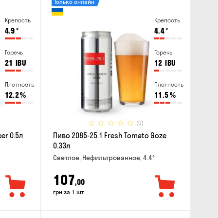
Только онлайн
Крепость
Крепость
4.9
°
4.4
°
Горечь
Горечь
21
IBU
12
IBU
Плотность
Плотность
12.2
%
11.5
%
(0)
er 0.5л
Пиво 2085-25.1 Fresh Tomato Goze
0.33л
Светлое, Нефильтрованное, 4.4°
107
,00
грн за 1 шт