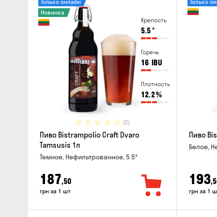
Только онлайн
Только о
Новинка
Крепость
5.5
°
Горечь
16
IBU
Плотность
12.2
%
(0)
Пиво Bistrampolio Craft Dvaro
Пиво Bis
Tamsusis 1л
Белое, Н
Темное, Нефильтрованное, 5.5°
187
193
,50
,5
грн за 1 шт
грн за 1 ш