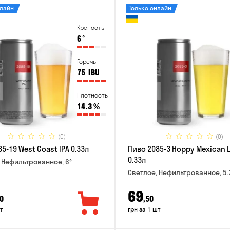
нлайн
Только онлайн
Крепость
6
°
Горечь
75
IBU
Плотность
14.3
%
(0)
(0)
5-19 West Coast IPA 0.33л
Пиво 2085-3 Hoppy Mexican 
0.33л
 Нефильтрованное, 6°
Светлое, Нефильтрованное, 5.
69
0
,50
т
грн за 1 шт