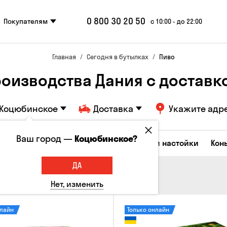
0 800 30 20 50
Покупателям
с 10:00 - до 22:00
Главная
Сегодня в бутылках
Пиво
роизводства Дания с достав
Коцюбинское
Доставка
Укажите адр
Ваш город —
Коцюбинское?
Коктейли
Водка
Соджу
Ликеры и настойки
Кон
ДА
Нет, изменить
нлайн
Только онлайн