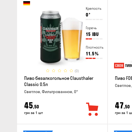
Крепость
0
°
Горечь
15
IBU
Плотность
11.5
%
(0)
Пиво безалкогольное Clausthaler
Пиво FDB
Classic 0.5л
Светлое,
Светлое, Фильтрованное, 0°
45
47
,50
,50
грн за 1 шт
грн за 1 ш