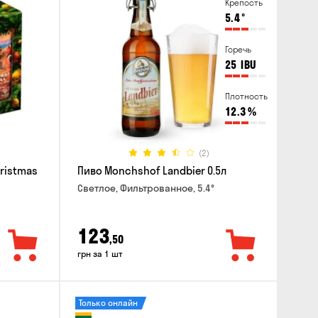
Крепость
5.4
°
Горечь
25
IBU
Плотность
12.3
%
(2)
hristmas
Пиво Monchshof Landbier 0.5л
Светлое, Фильтрованное, 5.4°
123
,50
грн за 1 шт
Только онлайн