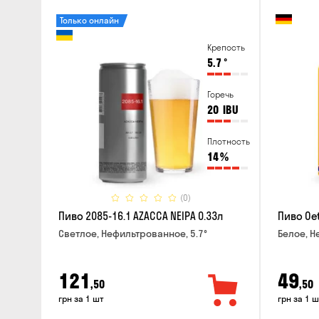
Только онлайн
Крепость
5.7
°
Горечь
20
IBU
Плотность
14
%
(0)
Пиво 2085-16.1 AZACCA NEIPA 0.33л
Пиво Oet
Светлое, Нефильтрованное, 5.7°
Белое, Н
121
49
,50
,50
грн за 1 шт
грн за 1 ш