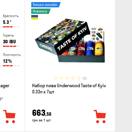
Только онлайн
Новинка
Крепость
5.3
°
Горечь
30
IBU
Плотность
12
%
(0)
Lager
Набор пива Underwood Taste of Kyiv
0.33л x 7шт
3°
663
,50
грн за 1 шт