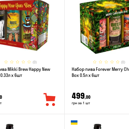
(0)
(0)
ива Mikki Brew Happy New
Набор пива Forever Merry C
 0.33л x 6шт
Box 0.5л x 6шт
499
0
,00
т
грн за 1 шт