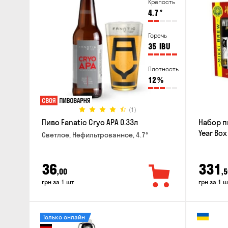
Крепость
4.7
°
Горечь
35
IBU
Плотность
12
%
(1)
Пиво Fanatic Cryo APA 0.33л
Набор п
Year Box
Светлое, Нефильтрованное, 4.7°
36
331
,00
,5
грн за 1 шт
грн за 1 ш
Только онлайн