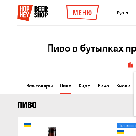
МЕНЮ
Рус
Пиво в бутылках п
Все товары
Пиво
Сидр
Вино
Виски
ПИВО
Только о