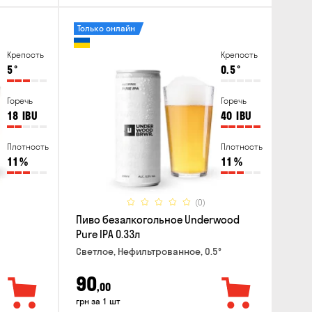
Только онлайн
Крепость
Крепость
5
°
0.5
°
Горечь
Горечь
18
IBU
40
IBU
Плотность
Плотность
11
%
11
%
(0)
Пиво безалкогольное Underwood
Pure IPA 0.33л
Светлое, Нефильтрованное, 0.5°
90
,00
грн за 1 шт