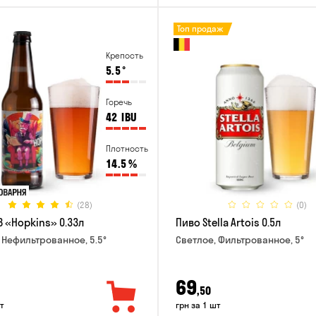
Топ продаж
Крепость
5.5
°
Горечь
42
IBU
Плотность
14.5
%
(28)
(0)
B «Hopkins» 0.33л
Пиво Stella Artois 0.5л
 Нефильтрованное, 5.5°
Светлое, Фильтрованное, 5°
69
,50
т
грн за 1 шт