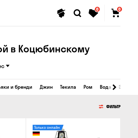
0
0
кой в Коцюбинскому
ес
ьяки и бренди
Джин
Текила
Ром
Вода
Энергет
ФИЛЬТР
Только онлайн