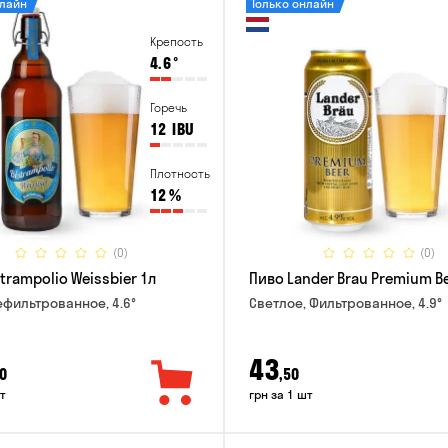
нлайн
Только онлайн
Крепость
4.6
°
Горечь
12
IBU
Плотность
12
%
(0)
(0)
trampolio Weissbier 1л
Пиво Lander Brau Premium Be
ефильтрованное, 4.6°
Светлое, Фильтрованное, 4.9°
43
0
,50
т
грн за 1 шт