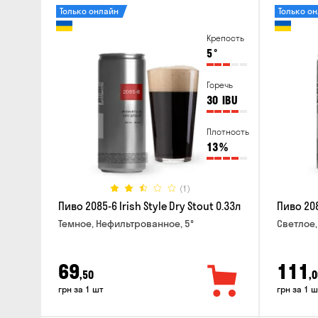
Только онлайн
Только о
Крепость
5
°
Горечь
30
IBU
Плотность
13
%
(1)
Пиво 2085-6 Irish Style Dry Stout 0.33л
Пиво 208
Темное, Нефильтрованное, 5°
Светлое,
69
111
,50
,0
грн за 1 шт
грн за 1 ш