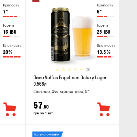
Крепость
Крепость
7
°
5
°
Горечь
Горечь
16
IBU
25
IBU
Плотность
Плотность
20
%
13.5
%
(0)
Пиво Volfas Engelman Galaxy Lager
0.568л
Светлое, Фильтрованное, 5°
57
,50
грн за 1 шт
Только онлайн