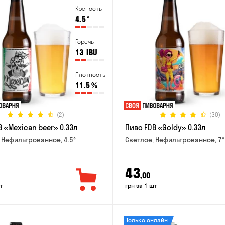
Крепость
4.5
°
Горечь
13
IBU
Плотность
11.5
%
(2)
(30)
 «Mexican beer» 0.33л
Пиво FDB «Goldy» 0.33л
 Нефильтрованное, 4.5°
Светлое, Нефильтрованное, 7°
43
,00
т
грн за 1 шт
Только онлайн