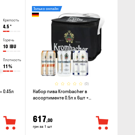
Только онлайн
Крепость
4.5
°
Горечь
10
IBU
Плотность
11
%
(0)
 0.45л
Набор пива Krombacher в
ассортименте 0.5л х 6шт +
термосумка
617
,00
грн за 1 шт