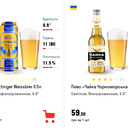
Крепость
4.9
°
Горечь
11
IBU
Плотность
11.5
%
(0)
(1)
tinger Weissbier 0.5л
Пиво «Чайка Чорноморська»
ефильтрованное, 4.9°
Светлое, Фильтрованное, 4.5°
59
,50
т
грн за 1 шт