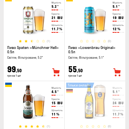
Міцність
Міцність
5.2
°
5.1
°
Гіркота
Гіркота
21
IBU
19
IBU
Щільність
Щільність
11.7
%
12
%
(1)
(0)
Пиво Spaten «Münchner Hell»
Пиво «Lowenbrau Original»
0.5л
0.5л
Світле, Фільтроване, 5.2°
Світле, Фільтроване, 5.1°
99
55
,50
,50
грн за 1 шт
грн за 1 шт
Тільки онлайн
Міцність
Міцність
4.5
°
5.1
°
Гіркота
Гіркота
15
IBU
24
IBU
Щільність
Щільність
11
%
11.7
%
(1)
(0)