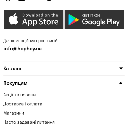
Горенка
Горішні Плавні
Гостомель
Дмитрівка
Дніпро
Зазим’є
Запоріжжя
Калинівка
Для комерційних пропозицій
Кам'янське
Кам'яні Потоки
info@hophey.ua
Карнаухівка
Катеринівка
Каталог
Келеберда
Київ
Клинці
Княжичі
Покупцям
Корсунці
Котівка
Акції та новини
Доставка і оплата
Коцюбинське
Кошари
Магазини
Красносілка
Кременчук
Часто задавані питання