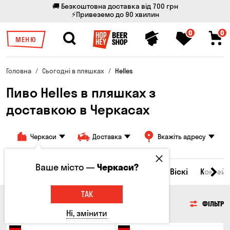
🚚 Безкоштовна доставка від 700 грн
⚡Привеземо до 90 хвилин
0
0
МЕНЮ
Головна
Сьогодні в пляшках
Helles
Пиво Helles в пляшках з
доставкою в Черкасах
Черкаси
Доставка
Вкажіть адресу
Ваше місто —
Черкаси?
Всі товари
Пиво
Сидр
Вино
Віскі
Коктейл
ТАК
ПИВО
ФІЛЬТР
Ні, змінити