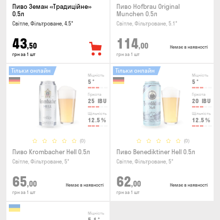
Пиво Земан «Традиційне»
Пиво Hofbrau Original
0.5л
Munchen 0.5л
Світле, Фільтроване, 4.5°
Світле, Фільтроване, 5.1°
43
114
,50
,00
Немає в наявності
грн за 1 шт
грн за 1 шт
Тільки онлайн
Тільки онлайн
Міцність
Міцність
5
°
5
°
Гіркота
Гіркота
25
IBU
20
IBU
Щільність
Щільність
12.5
%
12.5
%
(0)
(0)
Пиво Krombacher Hell 0.5л
Пиво Benediktiner Hell 0.5л
Світле, Фільтроване, 5°
Світле, Фільтроване, 5°
65
62
,00
,00
Немає в наявності
Немає в наявності
грн за 1 шт
грн за 1 шт
Міцність
5.1
°