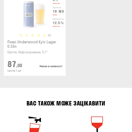
Гіркота
19
IBU
Щільність
12.5
%
(0)
Пиво Underwood Kyiv Lager
0.33л
Світле, Нефільтроване, 5.1°
87
,00
Немає в наявності
грн за 1 шт
ВАС ТАКОЖ МОЖЕ ЗАЦІКАВИТИ