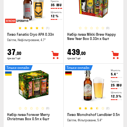
Гіркота
35
IBU
Щільність
12
%
(1)
(0)
Пиво Fanatic Cryo APA 0.33л
Набір пива Mikki Brew Happy
New Year Box 0.33л x 6шт
Світле, Нефільтроване, 4.7°
37
439
,00
,00
грн за 1 шт
грн за 1 шт
Тільки онлайн
Тільки онлайн
Міцність
5.4
°
Гіркота
25
IBU
Щільність
12.3
%
(0)
(2)
Набір пива Forever Merry
Пиво Monchshof Landbier 0.5л
Christmas Box 0.5л x 6шт
Світле, Фільтроване, 5.4°