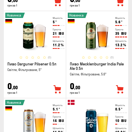
,00
,00
грн за 1
грн за 1
Новинка
Новинка
Міцність
Міцність
5
°
5.6
°
Гіркота
Гіркота
21
IBU
35
IBU
Щільність
Щільність
11.2
%
13.2
%
(0)
(0)
Пиво Darguner Pilsener 0.5л
Пиво Mecklenburger India Pale
Ale 0.5л
Світле, Фільтроване, 5°
Світле, Фільтроване, 5.6°
0
0
,00
,00
грн за 1
грн за 1
Новинка
Міцність
Міцність
5.1
°
0.5
°
Гіркота
Гіркота
14
IBU
10
IBU
Щільність
Щільність