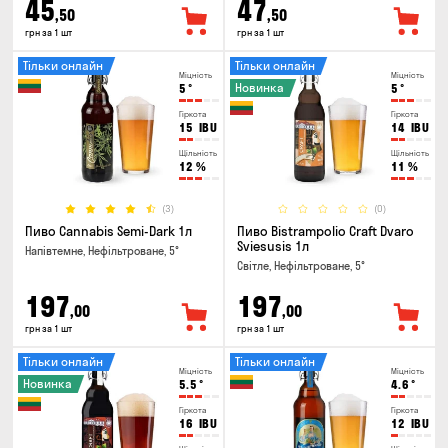
45
47
,50
,50
грн за 1 шт
грн за 1 шт
Тільки онлайн
Тільки онлайн
Міцність
Міцність
Новинка
5
°
5
°
Гіркота
Гіркота
15
IBU
14
IBU
Щільність
Щільність
12
%
11
%
(3)
(0)
Пиво Cannabis Semi-Dark 1л
Пиво Bistrampolio Craft Dvaro
Sviesusis 1л
Напівтемне, Нефільтроване, 5°
Світле, Нефільтроване, 5°
197
197
,00
,00
грн за 1 шт
грн за 1 шт
Тільки онлайн
Тільки онлайн
Міцність
Міцність
Новинка
5.5
°
4.6
°
Гіркота
Гіркота
16
IBU
12
IBU