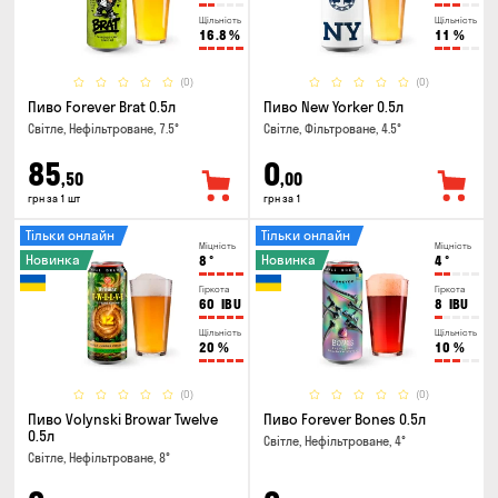
Щільність
Щільність
16.8
%
11
%
(0)
(0)
Пиво Forever Brat 0.5л
Пиво New Yorker 0.5л
Світле, Нефільтроване, 7.5°
Світле, Фільтроване, 4.5°
85
0
,50
,00
грн за 1 шт
грн за 1
Тільки онлайн
Тільки онлайн
Міцність
Міцність
Новинка
Новинка
8
°
4
°
Гіркота
Гіркота
60
IBU
8
IBU
Щільність
Щільність
20
%
10
%
(0)
(0)
Пиво Volynski Browar Twelve
Пиво Forever Bones 0.5л
0.5л
Світле, Нефільтроване, 4°
Світле, Нефільтроване, 8°