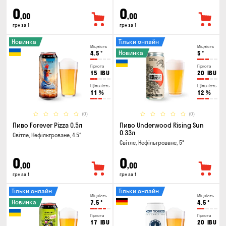
0
0
,00
,00
грн за 1
грн за 1
Новинка
Тільки онлайн
Міцність
Міцність
Новинка
4.5
°
5
°
Гіркота
Гіркота
15
IBU
20
IBU
Щільність
Щільність
11
%
12
%
(0)
(0)
Пиво Forever Pizza 0.5л
Пиво Underwood Rising Sun
0.33л
Світле, Нефільтроване, 4.5°
Світле, Нефільтроване, 5°
0
0
,00
,00
грн за 1
грн за 1
Тільки онлайн
Тільки онлайн
Міцність
Міцність
Новинка
7.5
°
4.5
°
Гіркота
Гіркота
17
IBU
20
IBU