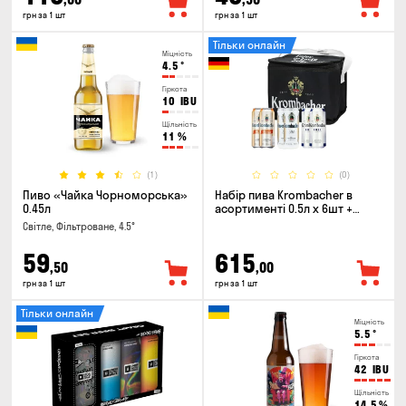
грн за 1 шт
грн за 1 шт
Тільки онлайн
Міцність
4.5
°
Гіркота
10
IBU
Щільність
11
%
(1)
(0)
Пиво «Чайка Чорноморська»
Набір пива Krombacher в
0.45л
асортименті 0.5л х 6шт +
термосумка
Світле, Фільтроване, 4.5°
59
615
,50
,00
грн за 1 шт
грн за 1 шт
Тільки онлайн
Міцність
5.5
°
Гіркота
42
IBU
Щільність
14.5
%