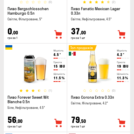
(0)
(2)
Пиво Bergschlosschen
Пиво Fanatic Mexican Lager
Hamburgo 0.5л
0.33л
Світле, Фільтроване, 5°
Світле, Нефільтроване, 4.5°
0
37
,00
,00
грн за 1
грн за 1 шт
Топ продажів
Міцність
Міцність
4.5
°
4.2
°
Гіркота
Гіркота
15
IBU
19
IBU
Щільність
Щільність
11.5
%
11.3
%
(1)
(0)
Пиво Forever Sweet Wit
Пиво Corona Extra 0.33л
Blanche 0.5л
Світле, Фільтроване, 4.2°
Біле, Нефільтроване, 4.5°
56
79
,00
,50
грн за 1 шт
грн за 1 шт