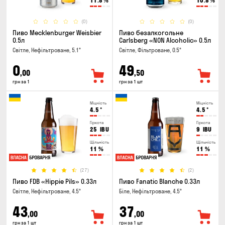
11.8
%
10.8
%
(0)
(0)
Пиво Mecklenburger Weisbier
Пиво безалкогольне
0.5л
Carlsberg «NON Alcoholic» 0.5л
Світле, Нефільтроване, 5.1°
Світле, Фільтроване, 0.5°
0
49
,00
,50
грн за 1
грн за 1 шт
Міцність
Міцність
4.5
°
4.5
°
Гіркота
Гіркота
25
IBU
9
IBU
Щільність
Щільність
11
%
11
%
(27)
(2)
Пиво FDB «Hippie Pils» 0.33л
Пиво Fanatic Blanche 0.33л
Світле, Нефільтроване, 4.5°
Біле, Нефільтроване, 4.5°
43
37
,00
,00
грн за 1 шт
грн за 1 шт