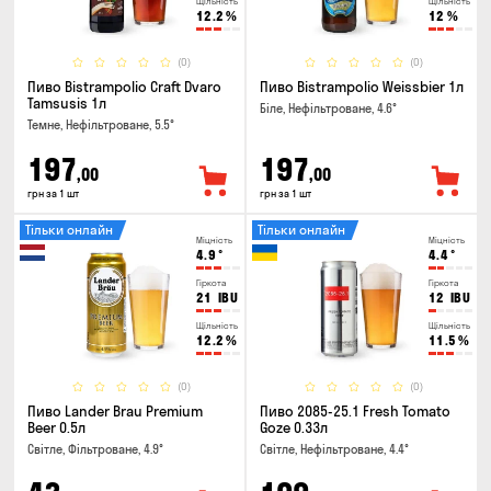
Щільність
Щільність
12.2
%
12
%
(0)
(0)
Пиво Bistrampolio Craft Dvaro
Пиво Bistrampolio Weissbier 1л
Tamsusis 1л
Біле, Нефільтроване, 4.6°
Темне, Нефільтроване, 5.5°
197
197
,00
,00
грн за 1 шт
грн за 1 шт
Тільки онлайн
Тільки онлайн
Міцність
Міцність
4.9
°
4.4
°
Гіркота
Гіркота
21
IBU
12
IBU
Щільність
Щільність
12.2
%
11.5
%
(0)
(0)
Пиво Lander Brau Premium
Пиво 2085-25.1 Fresh Tomato
Beer 0.5л
Goze 0.33л
Світле, Фільтроване, 4.9°
Світле, Нефільтроване, 4.4°