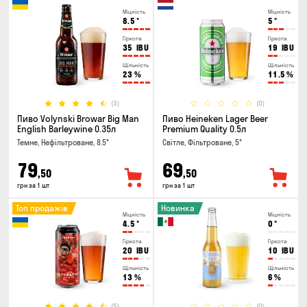
Міцність
Міцність
8.5
°
5
°
Гіркота
Гіркота
35
IBU
19
IBU
Щільність
Щільність
23
%
11.5
%
(3)
(0)
Пиво Volynski Browar Big Man
Пиво Heineken Lager Beer
English Barleywine 0.35л
Premium Quality 0.5л
Темне, Нефільтроване, 8.5°
Світле, Фільтроване, 5°
79
69
,50
,50
грн за 1 шт
грн за 1 шт
Топ продажів
Новинка
Міцність
Міцність
4.5
°
0
°
Гіркота
Гіркота
20
IBU
10
IBU
Щільність
Щільність
13
%
6
%
(5)
(0)