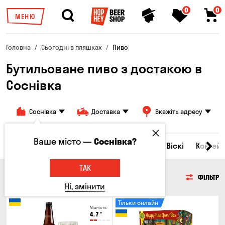
0
0
МЕНЮ
Головна
Сьогодні в пляшках
Пиво
Бутильоване пиво з достакою в
Соснівка
Соснівка
Доставка
Вкажіть адресу
Ваше місто —
Соснівка?
Всі товари
Пиво
Сидр
Вино
Віскі
Коктейл
ТАК
ПИВО
ФІЛЬТР
Ні, змінити
Тільки онлайн
Міцність
4.7
°