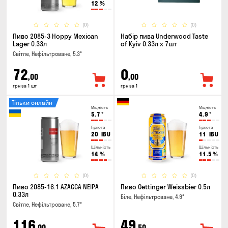
12
%
(0)
(0)
Пиво 2085-3 Hoppy Mexican
Набір пива Underwood Taste
Lager 0.33л
of Kyiv 0.33л x 7шт
Світле, Нефільтроване, 5.3°
72
0
,00
,00
грн за 1 шт
грн за 1
Тільки онлайн
Міцність
Міцність
5.7
°
4.9
°
Гіркота
Гіркота
20
IBU
11
IBU
Щільність
Щільність
14
%
11.5
%
(0)
(0)
Пиво 2085-16.1 AZACCA NEIPA
Пиво Oettinger Weissbier 0.5л
0.33л
Біле, Нефільтроване, 4.9°
Світле, Нефільтроване, 5.7°
116
49
,00
,50