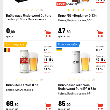
(0)
(28)
Набір пива Underwood Culture
Пиво FDB «Hopkins» 0.33л
Tasting 0.33л x 3шт + келих
Світле, Нефільтроване, 5.5°
0
47
,00
,50
грн за 1
грн за 1 шт
Топ продажів
Тільки онлайн
Міцність
Міцність
5
°
0.5
°
Гіркота
Гіркота
18
IBU
40
IBU
Щільність
Щільність
11
%
11
%
(0)
(0)
Пиво Stella Artois 0.5л
Пиво безалкогольне
Underwood Pure IPA 0.33л
Світле, Фільтроване, 5°
Світле, Нефільтроване, 0.5°
69
85
,50
,00
грн за 1 шт
грн за 1 шт