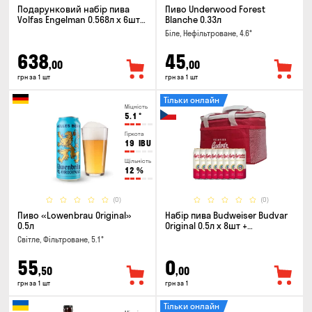
Подарунковий набір пива
Пиво Underwood Forest
Volfas Engelman 0.568л x 6шт +
Blanche 0.33л
келих 0.568л
Біле, Нефільтроване, 4.6°
638
45
,00
,00
грн за 1 шт
грн за 1 шт
Тільки онлайн
Міцність
5.1
°
Гіркота
19
IBU
Щільність
12
%
(0)
(0)
Пиво «Lowenbrau Original»
Набір пива Budweiser Budvar
0.5л
Original 0.5л х 8шт +
термосумка
Світле, Фільтроване, 5.1°
55
0
,50
,00
грн за 1 шт
грн за 1
Тільки онлайн