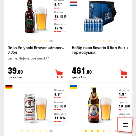
Міцність
4.4
°
Гіркота
12
IBU
Щільність
12
%
(0)
(0)
Пиво Volynski Browar «Amber»
Набір пива Bavaria 0.5л х 6шт +
0.35л
термосумка
Світле, Нефільтроване, 4.4°
39
461
,00
,00
грн за 1 шт
грн за 1 шт
Міцність
Міцність
4.8
°
4.9
°
Гіркота
Гіркота
23
IBU
10
IBU
Щільність
Щільність
11.8
%
11
%
(0)
(3)