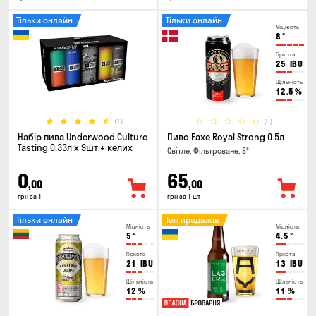
Тільки онлайн
Тільки онлайн
Міцність
8
°
Гіркота
25
IBU
Щільність
12.5
%
(1)
(0)
Набір пива Underwood Culture
Пиво Faxe Royal Strong 0.5л
Tasting 0.33л x 9шт + келих
Світле, Фільтроване, 8°
0
65
,00
,00
грн за 1
грн за 1 шт
Тільки онлайн
Топ продажів
Міцність
Міцність
5
°
4.5
°
Гіркота
Гіркота
21
IBU
13
IBU
Щільність
Щільність
12
%
11
%