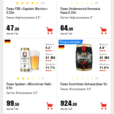
(26)
(0)
Пиво FDB «Captain Morion»
Пиво Underwood Amnesia
0.33л
Haze 0.33л
Темне, Нефільтроване, 6.5°
Світле, Нефільтроване, 5°
47
64
,00
,00
грн за 1 шт
грн за 1 шт
Тільки онлайн
Міцність
Міцність
5.2
°
4.8
°
Гіркота
Гіркота
21
IBU
22
IBU
Щільність
Щільність
11.7
%
11.4
%
(1)
(0)
Пиво Spaten «Münchner Hell»
Пиво Kostritzer Schwarzbier 5л
0.5л
Темне, Фільтроване, 4.8°
Світле, Фільтроване, 5.2°
99
924
,50
,00
грн за 1 шт
грн за 1 шт