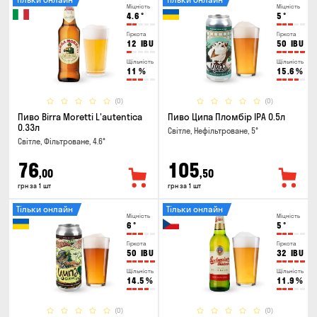
Міцність
Міцність
4.6
°
5
°
Гіркота
Гіркота
12
IBU
50
IBU
Щільність
Щільність
11
%
15.6
%
(0)
(0)
Пиво Birra Moretti L'autentica
Пиво Ципа Пломбір IPA 0.5л
0.33л
Світле, Нефільтроване, 5°
Світле, Фільтроване, 4.6°
76
105
,00
,50
грн за 1 шт
грн за 1 шт
Тільки онлайн
Тільки онлайн
Міцність
Міцність
6
°
5
°
Гіркота
Гіркота
50
IBU
32
IBU
Щільність
Щільність
14.5
%
11.9
%
(0)
(0)