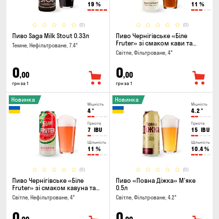
19
%
11
%
(0)
(0)
Пиво Saga Milk Stout 0.33л
Пиво Чернігівське «Біле
Fruter» зі смаком кави та
Темне, Нефільтроване, 7.4°
апельсину 0.5л
Світле, Фільтроване, 4°
0
0
,00
,00
грн за 1
грн за 1
Новинка
Новинка
Міцність
Міцність
4
°
4.2
°
Гіркота
Гіркота
7
IBU
15
IBU
Щільність
Щільність
11
%
10.4
%
(0)
(0)
Пиво Чернігівське «Біле
Пиво «Повна Діжка» М'яке
Fruter» зі смаком кавуна та
0.5л
м'яти 0.5л
Світле, Нефільтроване, 4°
Світле, Фільтроване, 4.2°
0
0