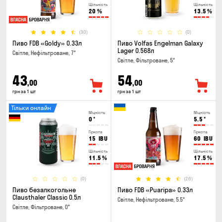
Щільність
Щільність
20
%
13.5
%
(30)
(0)
Пиво FDB «Goldy» 0.33л
Пиво Volfas Engelman Galaxy
Lager 0.568л
Світле, Нефільтроване, 7°
Світле, Фільтроване, 5°
43
54
,00
,00
грн за 1 шт
грн за 1 шт
Тільки онлайн
Міцність
Міцність
0
°
5.5
°
Гіркота
Гіркота
15
IBU
60
IBU
Щільність
Щільність
11.5
%
17.5
%
(0)
(26)
Пиво безалкогольне
Пиво FDB «Puaripa» 0.33л
Clausthaler Classic 0.5л
Світле, Нефільтроване, 5.5°
Світле, Фільтроване, 0°