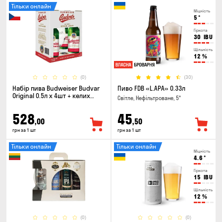
Тільки онлайн
Міцність
5
°
Гіркота
30
IBU
Щільність
12
%
(0)
(30)
Набір пива Budweiser Budvar
Пиво FDB «L.APA» 0.33л
Original 0.5л х 4шт + келих
Світле, Нефільтроване, 5°
0.33л
528
45
,00
,50
грн за 1 шт
грн за 1 шт
Тільки онлайн
Тільки онлайн
Міцність
4.6
°
Гіркота
15
IBU
Щільність
12
%
(0)
(0)