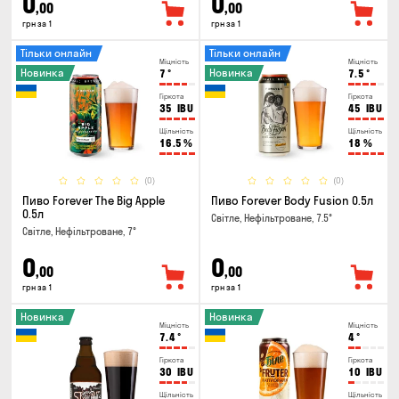
0
0
,00
,00
грн за 1
грн за 1
Тільки онлайн
Тільки онлайн
Міцність
Міцність
Новинка
Новинка
7
°
7.5
°
Гіркота
Гіркота
35
IBU
45
IBU
Щільність
Щільність
16.5
%
18
%
(0)
(0)
Пиво Forever The Big Apple
Пиво Forever Body Fusion 0.5л
0.5л
Світле, Нефільтроване, 7.5°
Світле, Нефільтроване, 7°
0
0
,00
,00
грн за 1
грн за 1
Новинка
Новинка
Міцність
Міцність
7.4
°
4
°
Гіркота
Гіркота
30
IBU
10
IBU
Щільність
Щільність