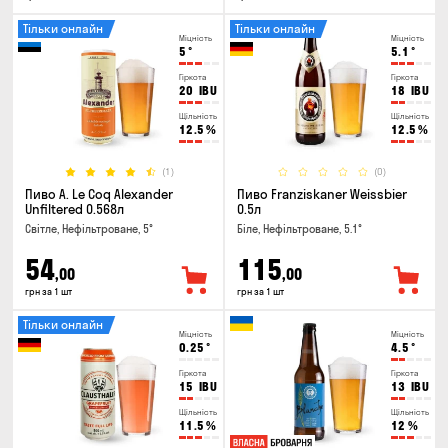
Тільки онлайн
Тільки онлайн
Міцність
Міцність
5
°
5.1
°
Гіркота
Гіркота
20
IBU
18
IBU
Щільність
Щільність
12.5
%
12.5
%
(1)
(0)
Пиво A. Le Coq Alexander
Пиво Franziskaner Weissbier
Unfiltered 0.568л
0.5л
Світле, Нефільтроване, 5°
Біле, Нефільтроване, 5.1°
54
115
,00
,00
грн за 1 шт
грн за 1 шт
Тільки онлайн
Міцність
Міцність
0.25
°
4.5
°
Гіркота
Гіркота
15
IBU
13
IBU
Щільність
Щільність
11.5
%
12
%