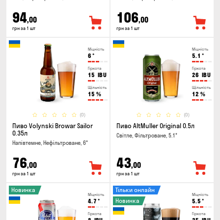
94
106
,00
,00
грн за 1 шт
грн за 1 шт
Міцність
Міцність
6
°
5.1
°
Гіркота
Гіркота
15
IBU
26
IBU
Щільність
Щільність
15
%
12
%
(0)
(0)
Пиво Volynski Browar Sailor
Пиво AltMuller Original 0.5л
0.35л
Світле, Фільтроване, 5.1°
Напівтемне, Нефільтроване, 6°
76
43
,00
,00
грн за 1 шт
грн за 1 шт
Новинка
Тільки онлайн
Міцність
Міцність
Новинка
4.7
°
5.5
°
Гіркота
Гіркота