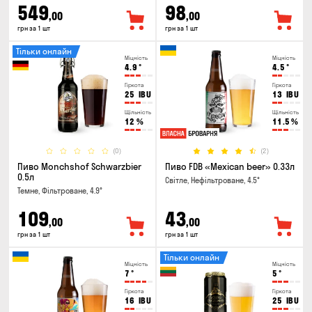
549
98
,00
,00
грн за 1 шт
грн за 1 шт
Тільки онлайн
Міцність
Міцність
4.9
°
4.5
°
Гіркота
Гіркота
25
IBU
13
IBU
Щільність
Щільність
12
%
11.5
%
(0)
(2)
Пиво Monchshof Schwarzbier
Пиво FDB «Mexican beer» 0.33л
0.5л
Світле, Нефільтроване, 4.5°
Темне, Фільтроване, 4.9°
109
43
,00
,00
грн за 1 шт
грн за 1 шт
Тільки онлайн
Міцність
Міцність
7
°
5
°
Гіркота
Гіркота
16
IBU
25
IBU