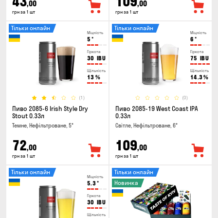
43
109
,00
,00
грн за 1 шт
грн за 1 шт
Тільки онлайн
Тільки онлайн
Міцність
Міцність
5
°
6
°
Гіркота
Гіркота
30
IBU
75
IBU
Щільність
Щільність
13
%
14.3
%
(1)
(0)
Пиво 2085-6 Irish Style Dry
Пиво 2085-19 West Coast IPA
Stout 0.33л
0.33л
Темне, Нефільтроване, 5°
Світле, Нефільтроване, 6°
72
109
,00
,00
грн за 1 шт
грн за 1 шт
Тільки онлайн
Тільки онлайн
Міцність
Новинка
5.3
°
Гіркота
30
IBU
Щільність