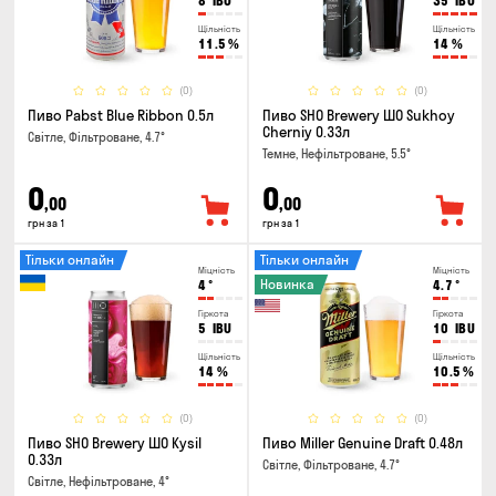
8
IBU
35
IBU
Щільність
Щільність
11.5
%
14
%
(0)
(0)
Пиво Pabst Blue Ribbon 0.5л
Пиво SHO Brewery ШО Sukhoy
Cherniy 0.33л
Світле, Фільтроване, 4.7°
Темне, Нефільтроване, 5.5°
0
0
,00
,00
грн за 1
грн за 1
Тільки онлайн
Тільки онлайн
Міцність
Міцність
Новинка
4
°
4.7
°
Гіркота
Гіркота
5
IBU
10
IBU
Щільність
Щільність
14
%
10.5
%
(0)
(0)
Пиво SHO Brewery ШО Kysil
Пиво Miller Genuine Draft 0.48л
0.33л
Світле, Фільтроване, 4.7°
Світле, Нефільтроване, 4°