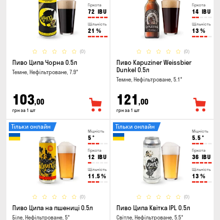
Гіркота
Гіркота
72
IBU
14
IBU
Щільність
Щільність
21
%
13
%
(0)
(0)
Пиво Ципа Чорна 0.5л
Пиво Kapuziner Weissbier
Dunkel 0.5л
Темне, Нефільтроване, 7.9°
Темне, Нефільтроване, 5.1°
103
121
,00
,00
грн за 1 шт
грн за 1 шт
Тільки онлайн
Тільки онлайн
Міцність
Міцність
5
°
5.5
°
Гіркота
Гіркота
12
IBU
36
IBU
Щільність
Щільність
11.5
%
13
%
(0)
(0)
Пиво Ципа на пшениці 0.5л
Пиво Ципа Квітка IPL 0.5л
Біле, Нефільтроване, 5°
Світле, Нефільтроване, 5.5°