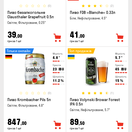
(0)
(2)
Пиво безалкогольне
Пиво FDB «Blanche» 0.33л
Clausthaler Grapefruit 0.5л
Біле, Нефільтроване, 4.5°
Світле, Фільтроване, 0.25°
39
41
,00
,00
грн за 1 шт
грн за 1 шт
Тільки онлайн
Топ продажів
Міцність
Міцність
4.8
°
5.7
°
Гіркота
Гіркота
23
IBU
45
IBU
Щільність
Щільність
11.2
%
15
%
(0)
(1)
Пиво Krombacher Pils 5л
Пиво Volynski Browar Forest
IPA 0.5л
Світле, Фільтроване, 4.8°
Світле, Нефільтроване, 5.7°
847
89
,00
,50
грн за 1 шт
грн за 1 шт