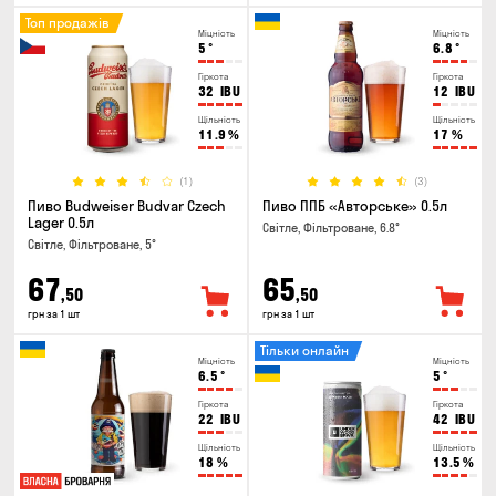
Топ продажів
Міцність
Міцність
5
°
6.8
°
Гіркота
Гіркота
32
IBU
12
IBU
Щільність
Щільність
11.9
%
17
%
(1)
(3)
Пиво Budweiser Budvar Czech
Пиво ППБ «Авторське» 0.5л
Lager 0.5л
Світле, Фільтроване, 6.8°
Світле, Фільтроване, 5°
67
65
,50
,50
грн за 1 шт
грн за 1 шт
Тільки онлайн
Міцність
Міцність
6.5
°
5
°
Гіркота
Гіркота
22
IBU
42
IBU
Щільність
Щільність
18
%
13.5
%