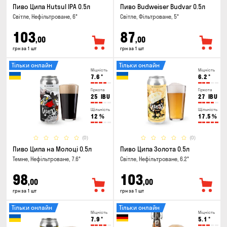
Пиво Ципа Hutsul IPA 0.5л
Пиво Budweiser Budvar 0.5л
Світле, Нефільтроване, 6°
Світле, Фільтроване, 5°
103
87
,00
,00
грн за 1 шт
грн за 1 шт
Тільки онлайн
Тільки онлайн
Міцність
Міцність
7.6
°
6.2
°
Гіркота
Гіркота
25
IBU
27
IBU
Щільність
Щільність
12
%
17.5
%
(0)
(0)
Пиво Ципа на Молоці 0.5л
Пиво Ципа Золота 0.5л
Темне, Нефільтроване, 7.6°
Світле, Нефільтроване, 6.2°
98
103
,00
,00
грн за 1 шт
грн за 1 шт
Тільки онлайн
Тільки онлайн
Міцність
Міцність
7.9
°
5.1
°