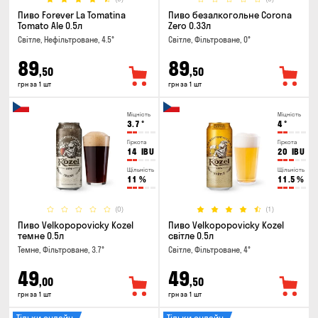
Пиво Forever La Tomatina
Пиво безалкогольне Corona
Tomato Ale 0.5л
Zero 0.33л
Світле, Нефільтроване, 4.5°
Світле, Фільтроване, 0°
89
89
,50
,50
грн за 1 шт
грн за 1 шт
Міцність
Міцність
3.7
°
4
°
Гіркота
Гіркота
14
IBU
20
IBU
Щільність
Щільність
11
%
11.5
%
(0)
(1)
Пиво Velkopopovicky Kozel
Пиво Velkopopovicky Kozel
темне 0.5л
світле 0.5л
Темне, Фільтроване, 3.7°
Світле, Фільтроване, 4°
49
49
,00
,50
грн за 1 шт
грн за 1 шт
Тільки онлайн
Тільки онлайн