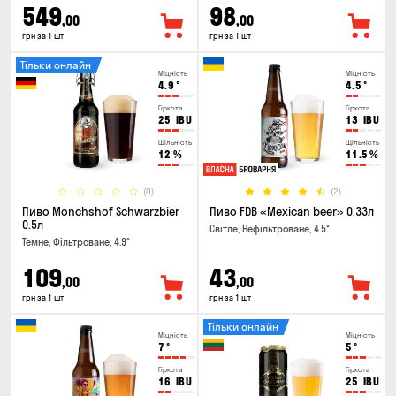
549
98
,00
,00
грн за 1 шт
грн за 1 шт
Тільки онлайн
Міцність
Міцність
4.9
°
4.5
°
Гіркота
Гіркота
25
IBU
13
IBU
Щільність
Щільність
12
%
11.5
%
(0)
(2)
Пиво Monchshof Schwarzbier
Пиво FDB «Mexican beer» 0.33л
0.5л
Світле, Нефільтроване, 4.5°
Темне, Фільтроване, 4.9°
109
43
,00
,00
грн за 1 шт
грн за 1 шт
Тільки онлайн
Міцність
Міцність
7
°
5
°
Гіркота
Гіркота
16
IBU
25
IBU