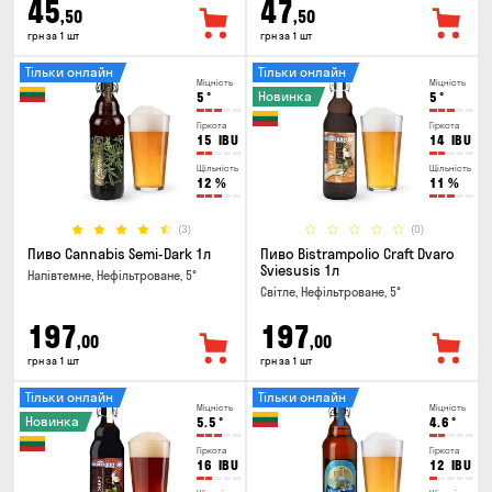
45
47
,50
,50
грн за 1 шт
грн за 1 шт
Тільки онлайн
Тільки онлайн
Міцність
Міцність
Новинка
5
°
5
°
Гіркота
Гіркота
15
IBU
14
IBU
Щільність
Щільність
12
%
11
%
(3)
(0)
Пиво Cannabis Semi-Dark 1л
Пиво Bistrampolio Craft Dvaro
Sviesusis 1л
Напівтемне, Нефільтроване, 5°
Світле, Нефільтроване, 5°
197
197
,00
,00
грн за 1 шт
грн за 1 шт
Тільки онлайн
Тільки онлайн
Міцність
Міцність
Новинка
5.5
°
4.6
°
Гіркота
Гіркота
16
IBU
12
IBU