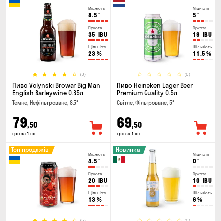
Міцність
Міцність
8.5
°
5
°
Гіркота
Гіркота
35
IBU
19
IBU
Щільність
Щільність
23
%
11.5
%
(3)
(0)
Пиво Volynski Browar Big Man
Пиво Heineken Lager Beer
English Barleywine 0.35л
Premium Quality 0.5л
Темне, Нефільтроване, 8.5°
Світле, Фільтроване, 5°
79
69
,50
,50
грн за 1 шт
грн за 1 шт
Топ продажів
Новинка
Міцність
Міцність
4.5
°
0
°
Гіркота
Гіркота
20
IBU
10
IBU
Щільність
Щільність
13
%
6
%
(5)
(0)