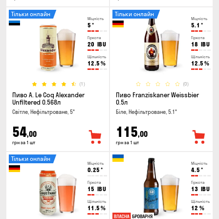
Тільки онлайн
Тільки онлайн
Міцність
Міцність
5
°
5.1
°
Гіркота
Гіркота
20
IBU
18
IBU
Щільність
Щільність
12.5
%
12.5
%
(1)
(0)
Пиво A. Le Coq Alexander
Пиво Franziskaner Weissbier
Unfiltered 0.568л
0.5л
Світле, Нефільтроване, 5°
Біле, Нефільтроване, 5.1°
54
115
,00
,00
грн за 1 шт
грн за 1 шт
Тільки онлайн
Міцність
Міцність
0.25
°
4.5
°
Гіркота
Гіркота
15
IBU
13
IBU
Щільність
Щільність
11.5
%
12
%