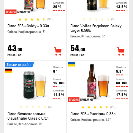
Щільність
Щільність
20
%
13.5
%
(30)
(0)
Пиво FDB «Goldy» 0.33л
Пиво Volfas Engelman Galaxy
Lager 0.568л
Світле, Нефільтроване, 7°
Світле, Фільтроване, 5°
43
54
,00
,00
грн за 1 шт
грн за 1 шт
Тільки онлайн
Міцність
Міцність
0
°
5.5
°
Гіркота
Гіркота
15
IBU
60
IBU
Щільність
Щільність
11.5
%
17.5
%
(0)
(26)
Пиво безалкогольне
Пиво FDB «Puaripa» 0.33л
Clausthaler Classic 0.5л
Світле, Нефільтроване, 5.5°
Світле, Фільтроване, 0°