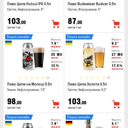
Пиво Ципа Hutsul IPA 0.5л
Пиво Budweiser Budvar 0.5л
Світле, Нефільтроване, 6°
Світле, Фільтроване, 5°
103
87
,00
,00
грн за 1 шт
грн за 1 шт
Тільки онлайн
Тільки онлайн
Міцність
Міцність
7.6
°
6.2
°
Гіркота
Гіркота
25
IBU
27
IBU
Щільність
Щільність
12
%
17.5
%
(0)
(0)
Пиво Ципа на Молоці 0.5л
Пиво Ципа Золота 0.5л
Темне, Нефільтроване, 7.6°
Світле, Нефільтроване, 6.2°
98
103
,00
,00
грн за 1 шт
грн за 1 шт
Тільки онлайн
Тільки онлайн
Міцність
Міцність
7.9
°
5.1
°