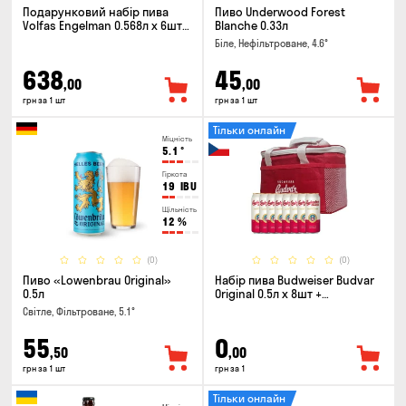
Подарунковий набір пива
Пиво Underwood Forest
Volfas Engelman 0.568л x 6шт +
Blanche 0.33л
келих 0.568л
Біле, Нефільтроване, 4.6°
638
45
,00
,00
грн за 1 шт
грн за 1 шт
Тільки онлайн
Міцність
5.1
°
Гіркота
19
IBU
Щільність
12
%
(0)
(0)
Пиво «Lowenbrau Original»
Набір пива Budweiser Budvar
0.5л
Original 0.5л х 8шт +
термосумка
Світле, Фільтроване, 5.1°
55
0
,50
,00
грн за 1 шт
грн за 1
Тільки онлайн