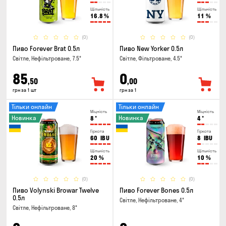
Щільність
Щільність
16.8
%
11
%
(0)
(0)
Пиво Forever Brat 0.5л
Пиво New Yorker 0.5л
Світле, Нефільтроване, 7.5°
Світле, Фільтроване, 4.5°
85
0
,50
,00
грн за 1 шт
грн за 1
Тільки онлайн
Тільки онлайн
Міцність
Міцність
Новинка
Новинка
8
°
4
°
Гіркота
Гіркота
60
IBU
8
IBU
Щільність
Щільність
20
%
10
%
(0)
(0)
Пиво Volynski Browar Twelve
Пиво Forever Bones 0.5л
0.5л
Світле, Нефільтроване, 4°
Світле, Нефільтроване, 8°