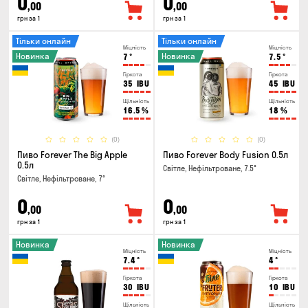
0
0
,00
,00
грн за 1
грн за 1
Тільки онлайн
Тільки онлайн
Міцність
Міцність
Новинка
Новинка
7
°
7.5
°
Гіркота
Гіркота
35
IBU
45
IBU
Щільність
Щільність
16.5
%
18
%
(0)
(0)
Пиво Forever The Big Apple
Пиво Forever Body Fusion 0.5л
0.5л
Світле, Нефільтроване, 7.5°
Світле, Нефільтроване, 7°
0
0
,00
,00
грн за 1
грн за 1
Новинка
Новинка
Міцність
Міцність
7.4
°
4
°
Гіркота
Гіркота
30
IBU
10
IBU
Щільність
Щільність