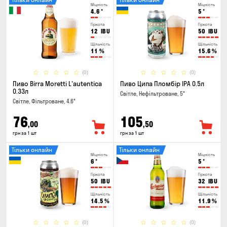
Міцність
Міцність
4.6
°
5
°
Гіркота
Гіркота
12
IBU
50
IBU
Щільність
Щільність
11
%
15.6
%
(0)
(0)
Пиво Birra Moretti L'autentica
Пиво Ципа Пломбір IPA 0.5л
0.33л
Світле, Нефільтроване, 5°
Світле, Фільтроване, 4.6°
76
105
,00
,50
грн за 1 шт
грн за 1 шт
Тільки онлайн
Тільки онлайн
Міцність
Міцність
6
°
5
°
Гіркота
Гіркота
50
IBU
32
IBU
Щільність
Щільність
14.5
%
11.9
%
(0)
(0)