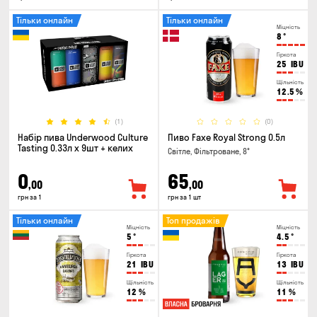
Тільки онлайн
Тільки онлайн
Міцність
8
°
Гіркота
25
IBU
Щільність
12.5
%
(1)
(0)
Набір пива Underwood Culture
Пиво Faxe Royal Strong 0.5л
Tasting 0.33л x 9шт + келих
Світле, Фільтроване, 8°
0
65
,00
,00
грн за 1
грн за 1 шт
Тільки онлайн
Топ продажів
Міцність
Міцність
5
°
4.5
°
Гіркота
Гіркота
21
IBU
13
IBU
Щільність
Щільність
12
%
11
%