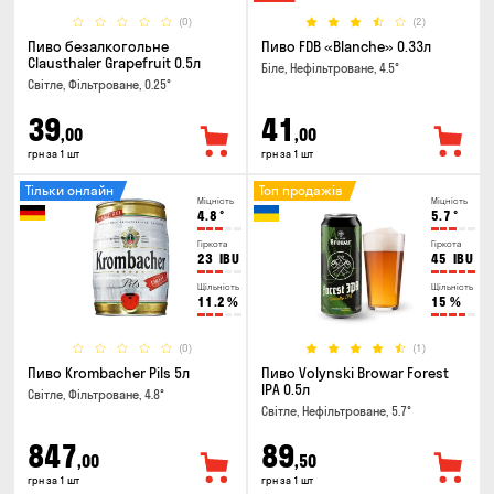
(0)
(2)
Пиво безалкогольне
Пиво FDB «Blanche» 0.33л
Clausthaler Grapefruit 0.5л
Біле, Нефільтроване, 4.5°
Світле, Фільтроване, 0.25°
39
41
,00
,00
грн за 1 шт
грн за 1 шт
Тільки онлайн
Топ продажів
Міцність
Міцність
4.8
°
5.7
°
Гіркота
Гіркота
23
IBU
45
IBU
Щільність
Щільність
11.2
%
15
%
(0)
(1)
Пиво Krombacher Pils 5л
Пиво Volynski Browar Forest
IPA 0.5л
Світле, Фільтроване, 4.8°
Світле, Нефільтроване, 5.7°
847
89
,00
,50
грн за 1 шт
грн за 1 шт