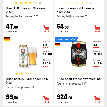
(26)
(0)
Пиво FDB «Captain Morion»
Пиво Underwood Amnesia
0.33л
Haze 0.33л
Темне, Нефільтроване, 6.5°
Світле, Нефільтроване, 5°
47
64
,00
,00
грн за 1 шт
грн за 1 шт
Тільки онлайн
Міцність
Міцність
5.2
°
4.8
°
Гіркота
Гіркота
21
IBU
22
IBU
Щільність
Щільність
11.7
%
11.4
%
(1)
(0)
Пиво Spaten «Münchner Hell»
Пиво Kostritzer Schwarzbier 5л
0.5л
Темне, Фільтроване, 4.8°
Світле, Фільтроване, 5.2°
99
924
,50
,00
грн за 1 шт
грн за 1 шт