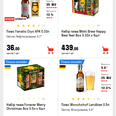
Гіркота
35
IBU
Щільність
12
%
(1)
(0)
Пиво Fanatic Cryo APA 0.33л
Набір пива Mikki Brew Happy
New Year Box 0.33л x 6шт
Світле, Нефільтроване, 4.7°
36
439
,00
,00
грн за 1 шт
грн за 1 шт
Тільки онлайн
Тільки онлайн
Міцність
5.4
°
Гіркота
25
IBU
Щільність
12.3
%
(0)
(2)
Набір пива Forever Merry
Пиво Monchshof Landbier 0.5л
Christmas Box 0.5л x 6шт
Світле, Фільтроване, 5.4°