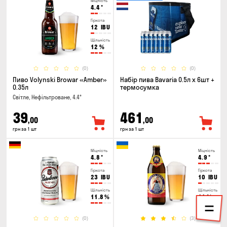
Міцність
4.4
°
Гіркота
12
IBU
Щільність
12
%
(0)
(0)
Пиво Volynski Browar «Amber»
Набір пива Bavaria 0.5л х 6шт +
0.35л
термосумка
Світле, Нефільтроване, 4.4°
39
461
,00
,00
грн за 1 шт
грн за 1 шт
Міцність
Міцність
4.8
°
4.9
°
Гіркота
Гіркота
23
IBU
10
IBU
Щільність
Щільність
11.8
%
11
%
(0)
(3)