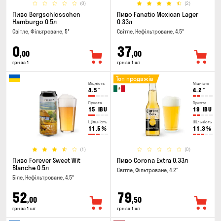
(0)
(2)
Пиво Bergschlosschen
Пиво Fanatic Mexican Lager
Hamburgo 0.5л
0.33л
Світле, Фільтроване, 5°
Світле, Нефільтроване, 4.5°
0
37
,00
,00
грн за 1
грн за 1 шт
Топ продажів
Міцність
Міцність
4.5
°
4.2
°
Гіркота
Гіркота
15
IBU
19
IBU
Щільність
Щільність
11.5
%
11.3
%
(1)
(0)
Пиво Forever Sweet Wit
Пиво Corona Extra 0.33л
Blanche 0.5л
Світле, Фільтроване, 4.2°
Біле, Нефільтроване, 4.5°
52
79
,00
,50
грн за 1 шт
грн за 1 шт