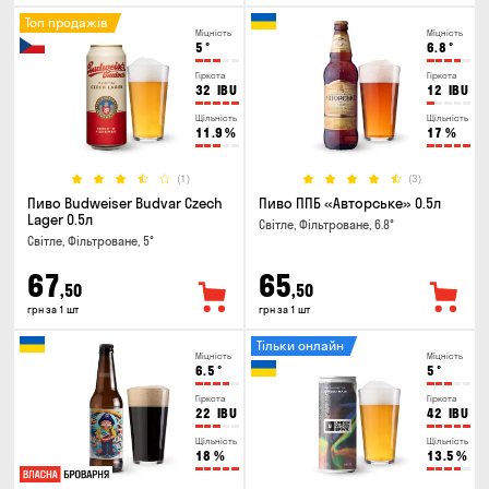
Топ продажів
Міцність
Міцність
5
°
6.8
°
Гіркота
Гіркота
32
IBU
12
IBU
Щільність
Щільність
11.9
%
17
%
(1)
(3)
Пиво Budweiser Budvar Czech
Пиво ППБ «Авторське» 0.5л
Lager 0.5л
Світле, Фільтроване, 6.8°
Світле, Фільтроване, 5°
67
65
,50
,50
грн за 1 шт
грн за 1 шт
Тільки онлайн
Міцність
Міцність
6.5
°
5
°
Гіркота
Гіркота
22
IBU
42
IBU
Щільність
Щільність
18
%
13.5
%