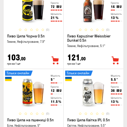
Гіркота
Гіркота
72
IBU
14
IBU
Щільність
Щільність
21
%
13
%
(0)
(0)
Пиво Ципа Чорна 0.5л
Пиво Kapuziner Weissbier
Dunkel 0.5л
Темне, Нефільтроване, 7.9°
Темне, Нефільтроване, 5.1°
103
121
,00
,00
грн за 1 шт
грн за 1 шт
Тільки онлайн
Тільки онлайн
Міцність
Міцність
5
°
5.5
°
Гіркота
Гіркота
12
IBU
36
IBU
Щільність
Щільність
11.5
%
13
%
(0)
(0)
Пиво Ципа на пшениці 0.5л
Пиво Ципа Квітка IPL 0.5л
Біле, Нефільтроване, 5°
Світле, Нефільтроване, 5.5°