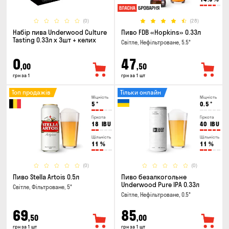
(0)
(28)
Набір пива Underwood Culture
Пиво FDB «Hopkins» 0.33л
Tasting 0.33л x 3шт + келих
Світле, Нефільтроване, 5.5°
0
47
,00
,50
грн за 1
грн за 1 шт
Топ продажів
Тільки онлайн
Міцність
Міцність
5
°
0.5
°
Гіркота
Гіркота
18
IBU
40
IBU
Щільність
Щільність
11
%
11
%
(0)
(0)
Пиво Stella Artois 0.5л
Пиво безалкогольне
Underwood Pure IPA 0.33л
Світле, Фільтроване, 5°
Світле, Нефільтроване, 0.5°
69
85
,50
,00
грн за 1 шт
грн за 1 шт