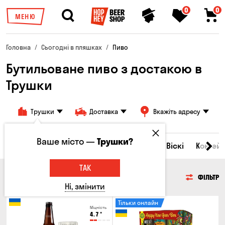
0
0
МЕНЮ
Головна
Сьогодні в пляшках
Пиво
Бутильоване пиво з достакою в
Трушки
Трушки
Доставка
Вкажіть адресу
Ваше місто —
Трушки?
Всі товари
Пиво
Сидр
Вино
Віскі
Коктейл
ТАК
ПИВО
ФІЛЬТР
Ні, змінити
Тільки онлайн
Міцність
4.7
°