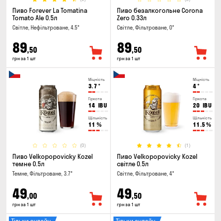
Пиво Forever La Tomatina
Пиво безалкогольне Corona
Tomato Ale 0.5л
Zero 0.33л
Світле, Нефільтроване, 4.5°
Світле, Фільтроване, 0°
89
89
,50
,50
грн за 1 шт
грн за 1 шт
Міцність
Міцність
3.7
°
4
°
Гіркота
Гіркота
14
IBU
20
IBU
Щільність
Щільність
11
%
11.5
%
(0)
(1)
Пиво Velkopopovicky Kozel
Пиво Velkopopovicky Kozel
темне 0.5л
світле 0.5л
Темне, Фільтроване, 3.7°
Світле, Фільтроване, 4°
49
49
,00
,50
грн за 1 шт
грн за 1 шт
Тільки онлайн
Тільки онлайн