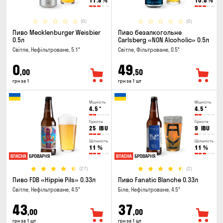
11.8
%
10.8
%
(0)
(0)
Пиво Mecklenburger Weisbier
Пиво безалкогольне
0.5л
Carlsberg «NON Alcoholic» 0.5л
Світле, Нефільтроване, 5.1°
Світле, Фільтроване, 0.5°
0
49
,00
,50
грн за 1
грн за 1 шт
Міцність
Міцність
4.5
°
4.5
°
Гіркота
Гіркота
25
IBU
9
IBU
Щільність
Щільність
11
%
11
%
(27)
(2)
Пиво FDB «Hippie Pils» 0.33л
Пиво Fanatic Blanche 0.33л
Світле, Нефільтроване, 4.5°
Біле, Нефільтроване, 4.5°
43
37
,00
,00
грн за 1 шт
грн за 1 шт