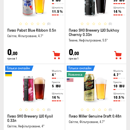
8
IBU
35
IBU
Щільність
Щільність
11.5
%
14
%
(0)
(0)
Пиво Pabst Blue Ribbon 0.5л
Пиво SHO Brewery ШО Sukhoy
Cherniy 0.33л
Світле, Фільтроване, 4.7°
Темне, Нефільтроване, 5.5°
0
0
,00
,00
грн за 1
грн за 1
Тільки онлайн
Тільки онлайн
Міцність
Міцність
Новинка
4
°
4.7
°
Гіркота
Гіркота
5
IBU
10
IBU
Щільність
Щільність
14
%
10.5
%
(0)
(0)
Пиво SHO Brewery ШО Kysil
Пиво Miller Genuine Draft 0.48л
0.33л
Світле, Фільтроване, 4.7°
Світле, Нефільтроване, 4°