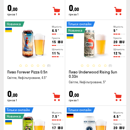
0
0
,00
,00
грн за 1
грн за 1
Новинка
Тільки онлайн
Міцність
Міцність
Новинка
4.5
°
5
°
Гіркота
Гіркота
15
IBU
20
IBU
Щільність
Щільність
11
%
12
%
(0)
(0)
Пиво Forever Pizza 0.5л
Пиво Underwood Rising Sun
0.33л
Світле, Нефільтроване, 4.5°
Світле, Нефільтроване, 5°
0
0
,00
,00
грн за 1
грн за 1
Тільки онлайн
Тільки онлайн
Міцність
Міцність
Новинка
7.5
°
4.5
°
Гіркота
Гіркота
17
IBU
20
IBU