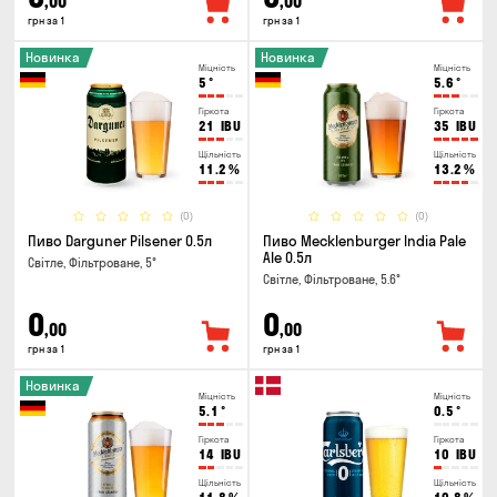
,00
,00
грн за 1
грн за 1
Новинка
Новинка
Міцність
Міцність
5
°
5.6
°
Гіркота
Гіркота
21
IBU
35
IBU
Щільність
Щільність
11.2
%
13.2
%
(0)
(0)
Пиво Darguner Pilsener 0.5л
Пиво Mecklenburger India Pale
Ale 0.5л
Світле, Фільтроване, 5°
Світле, Фільтроване, 5.6°
0
0
,00
,00
грн за 1
грн за 1
Новинка
Міцність
Міцність
5.1
°
0.5
°
Гіркота
Гіркота
14
IBU
10
IBU
Щільність
Щільність