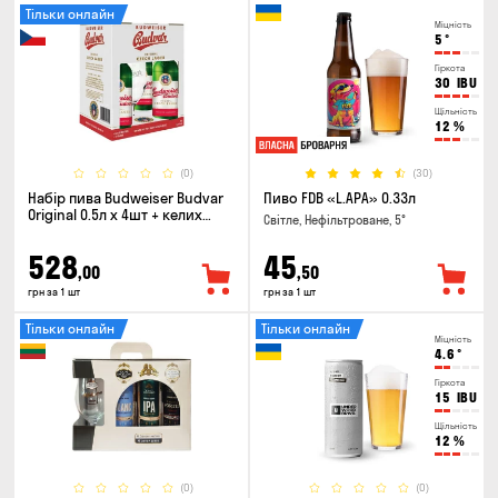
Тільки онлайн
Міцність
5
°
Гіркота
30
IBU
Щільність
12
%
(0)
(30)
Набір пива Budweiser Budvar
Пиво FDB «L.APA» 0.33л
Original 0.5л х 4шт + келих
Світле, Нефільтроване, 5°
0.33л
528
45
,00
,50
грн за 1 шт
грн за 1 шт
Тільки онлайн
Тільки онлайн
Міцність
4.6
°
Гіркота
15
IBU
Щільність
12
%
(0)
(0)