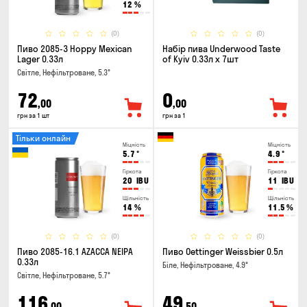
12
%
(0)
(0)
Пиво 2085-3 Hoppy Mexican
Набір пива Underwood Taste
Lager 0.33л
of Kyiv 0.33л x 7шт
Світле, Нефільтроване, 5.3°
72
0
,00
,00
грн за 1 шт
грн за 1
Тільки онлайн
Міцність
Міцність
5.7
°
4.9
°
Гіркота
Гіркота
20
IBU
11
IBU
Щільність
Щільність
14
%
11.5
%
(0)
(0)
Пиво 2085-16.1 AZACCA NEIPA
Пиво Oettinger Weissbier 0.5л
0.33л
Біле, Нефільтроване, 4.9°
Світле, Нефільтроване, 5.7°
116
49
,00
,50