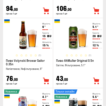
94
106
,00
,00
грн за 1 шт
грн за 1 шт
Міцність
Міцність
6
°
5.1
°
Гіркота
Гіркота
15
IBU
26
IBU
Щільність
Щільність
15
%
12
%
(0)
(0)
Пиво Volynski Browar Sailor
Пиво AltMuller Original 0.5л
0.35л
Світле, Фільтроване, 5.1°
Напівтемне, Нефільтроване, 6°
76
43
,00
,00
грн за 1 шт
грн за 1 шт
Новинка
Тільки онлайн
Міцність
Міцність
Новинка
4.7
°
5.5
°
Гіркота
Гіркота