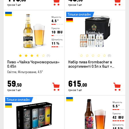
грн за 1 шт
грн за 1 шт
Тільки онлайн
Міцність
4.5
°
Гіркота
10
IBU
Щільність
11
%
(1)
(0)
Пиво «Чайка Чорноморська»
Набір пива Krombacher в
0.45л
асортименті 0.5л х 6шт +
термосумка
Світле, Фільтроване, 4.5°
59
615
,50
,00
грн за 1 шт
грн за 1 шт
Тільки онлайн
Міцність
5.5
°
Гіркота
42
IBU
Щільність
14.5
%