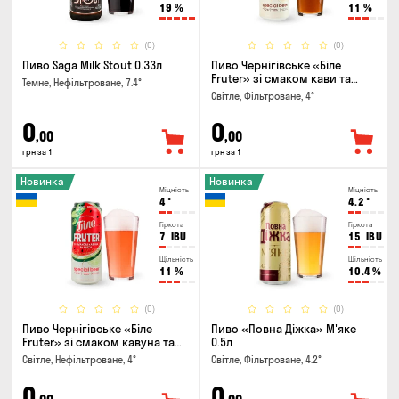
19
%
11
%
(0)
(0)
Пиво Saga Milk Stout 0.33л
Пиво Чернігівське «Біле
Fruter» зі смаком кави та
Темне, Нефільтроване, 7.4°
апельсину 0.5л
Світле, Фільтроване, 4°
0
0
,00
,00
грн за 1
грн за 1
Новинка
Новинка
Міцність
Міцність
4
°
4.2
°
Гіркота
Гіркота
7
IBU
15
IBU
Щільність
Щільність
11
%
10.4
%
(0)
(0)
Пиво Чернігівське «Біле
Пиво «Повна Діжка» М'яке
Fruter» зі смаком кавуна та
0.5л
м'яти 0.5л
Світле, Нефільтроване, 4°
Світле, Фільтроване, 4.2°
0
0