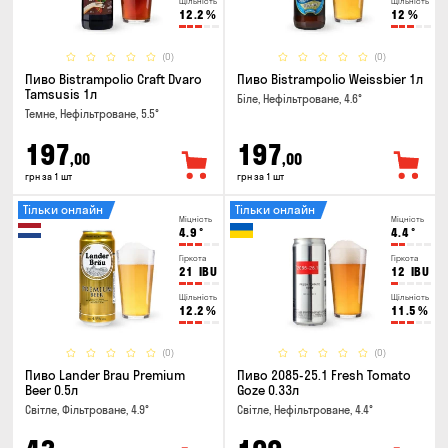
Щільність
Щільність
12.2
%
12
%
(0)
(0)
Пиво Bistrampolio Craft Dvaro
Пиво Bistrampolio Weissbier 1л
Tamsusis 1л
Біле, Нефільтроване, 4.6°
Темне, Нефільтроване, 5.5°
197
197
,00
,00
грн за 1 шт
грн за 1 шт
Тільки онлайн
Тільки онлайн
Міцність
Міцність
4.9
°
4.4
°
Гіркота
Гіркота
21
IBU
12
IBU
Щільність
Щільність
12.2
%
11.5
%
(0)
(0)
Пиво Lander Brau Premium
Пиво 2085-25.1 Fresh Tomato
Beer 0.5л
Goze 0.33л
Світле, Фільтроване, 4.9°
Світле, Нефільтроване, 4.4°