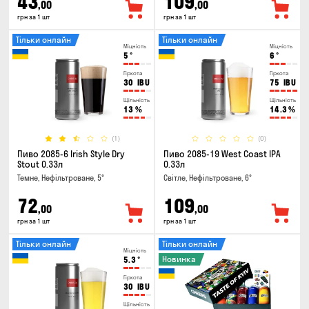
43
109
,00
,00
грн за 1 шт
грн за 1 шт
Тільки онлайн
Тільки онлайн
Міцність
Міцність
5
°
6
°
Гіркота
Гіркота
30
IBU
75
IBU
Щільність
Щільність
13
%
14.3
%
(1)
(0)
Пиво 2085-6 Irish Style Dry
Пиво 2085-19 West Coast IPA
Stout 0.33л
0.33л
Темне, Нефільтроване, 5°
Світле, Нефільтроване, 6°
72
109
,00
,00
грн за 1 шт
грн за 1 шт
Тільки онлайн
Тільки онлайн
Міцність
Новинка
5.3
°
Гіркота
30
IBU
Щільність