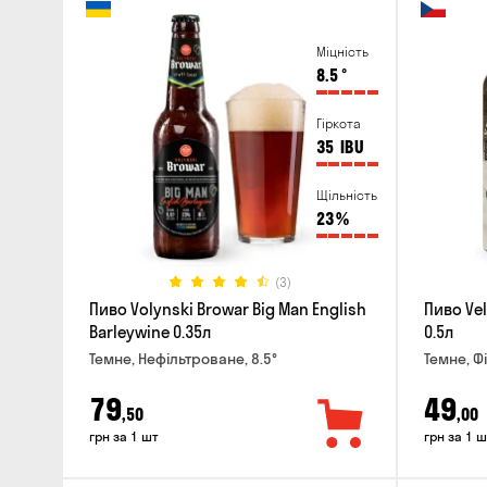
Міцність
8.5
°
Гіркота
35
IBU
Щільність
23
%
(3)
Пиво Volynski Browar Big Man English
Пиво Ve
Barleywine 0.35л
0.5л
Темне, Нефільтроване, 8.5°
Темне, Ф
79
49
,50
,00
грн за 1 шт
грн за 1 ш