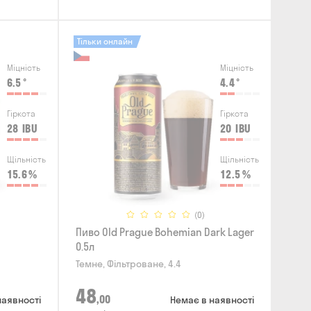
Тільки онлайн
Міцність
Міцність
6.5
°
4.4
°
Гіркота
Гіркота
28
IBU
20
IBU
Щільність
Щільність
15.6
%
12.5
%
(0)
Пиво Old Prague Bohemian Dark Lager
0.5л
Темне, Фільтроване, 4.4
48
,00
наявності
Немає в наявності