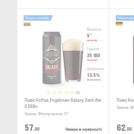
Тільки онлайн
Тільки он
Міцність
5
°
Гіркота
25
IBU
Щільність
13.5
%
(0)
Пиво Volfas Engelman Galaxy Dark Ale
Пиво Kos
0.568л
Темне, Ф
Темне, Фільтроване, 5°
57
62
,00
,00
Немає в наявності