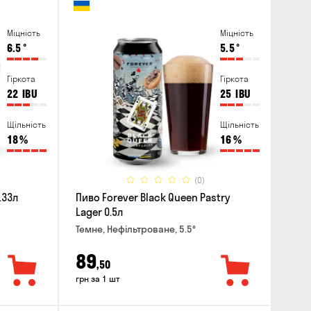
Міцність
Міцність
6.5
°
5.5
°
Гіркота
Гіркота
22
IBU
25
IBU
Щільність
Щільність
18
%
16
%
(0)
.33л
Пиво Forever Black Queen Pastry
Lager 0.5л
Темне, Нефільтроване, 5.5°
89
,50
грн за 1 шт