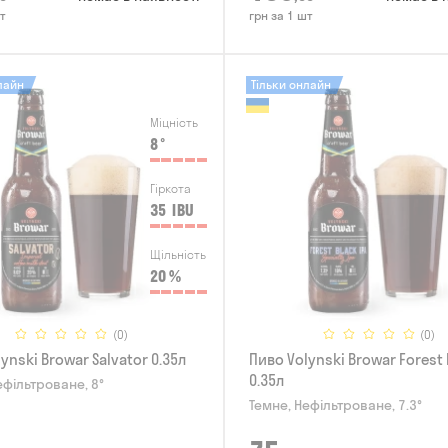
т
грн за 1 шт
лайн
Тільки онлайн
Міцність
8
°
Гіркота
35
IBU
Щільність
20
%
(0)
(0)
ynski Browar Salvator 0.35л
Пиво Volynski Browar Forest 
0.35л
ефільтроване, 8°
Темне, Нефільтроване, 7.3°