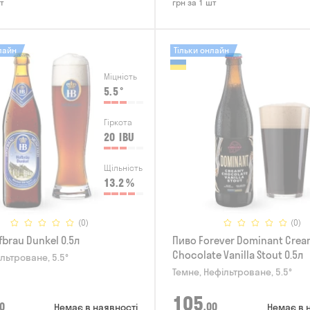
т
грн за 1 шт
лайн
Тільки онлайн
Міцність
5.5
°
Гіркота
20
IBU
Щільність
13.2
%
(0)
(0)
brau Dunkel 0.5л
Пиво Forever Dominant Cre
Chocolate Vanilla Stout 0.5л
ільтроване, 5.5°
Темне, Нефільтроване, 5.5°
105
0
,00
Немає в наявності
Немає в 