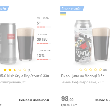
лайн
Тільки онлайн
Міцність
5
°
Гіркота
30
IBU
Щільність
13
%
(1)
(0)
5-6 Irish Style Dry Stout 0.33л
Пиво Ципа на Молоці 0.5л
ефільтроване, 5°
Темне, Нефільтроване, 7.6°
98
,00
Немає в наявності
Немає в 
т
грн за 1 шт