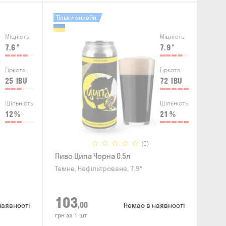
Тільки онлайн
Міцність
Міцність
7.6
°
7.9
°
Гіркота
Гіркота
25
IBU
72
IBU
Щільність
Щільність
12
%
21
%
(0)
Пиво Ципа Чорна 0.5л
Темне, Нефільтроване, 7.9°
103
,00
наявності
Немає в наявності
грн за 1 шт