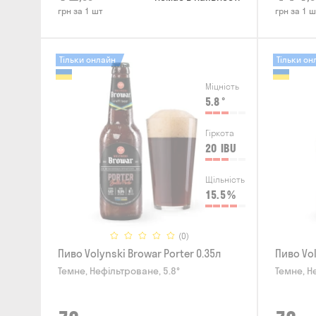
грн за 1 шт
грн за 1 ш
Тільки онлайн
Тільки он
Міцність
5.8
°
Гіркота
20
IBU
Щільність
15.5
%
(0)
Пиво Volynski Browar Porter 0.35л
Пиво Vol
Темне, Нефільтроване, 5.8°
Темне, Н