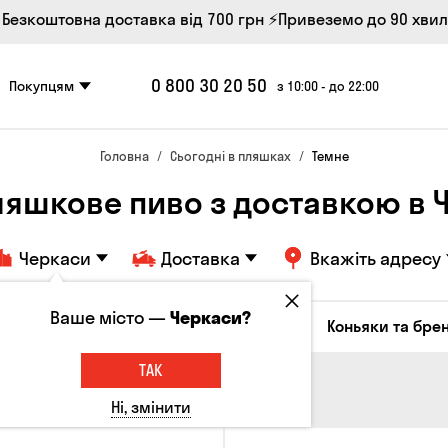
 Безкоштовна доставка від 700 грн
⚡Привеземо до 90 хви
0 800 30 20 50
Покупцям
з 10:00 - до 22:00
Головна
Сьогодні в пляшках
Темне
ляшкове пиво з доставкою в 
Черкаси
Доставка
Вкажіть адресу
Ваше місто —
Черкаси?
октейлі
Соджу
Лікери та настоянки
Коньяки та брен
ТАК
Ні, змінити