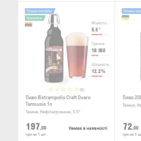
Тільки онлайн
Тільки он
Новинка
Міцність
5.5
°
Гіркота
16
IBU
Щільність
12.2
%
(0)
Пиво Bistrampolio Craft Dvaro
Пиво 208
Tamsusis 1л
Темне, Н
Темне, Нефільтроване, 5.5°
197
72
,00
,00
Немає в наявності
грн за 1 шт
грн за 1 ш