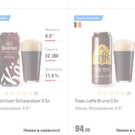
лайн
Тільки онлайн
Міцність
4.8
°
Гіркота
22
IBU
Щільність
11.4
%
(0)
(0)
tritzer Schwarzbier 0.5л
Пиво Leffe Brune 0.5л
ільтроване, 4.8°
Темне, Фільтроване, 6.5°
94
,00
Немає в наявності
Немає в 