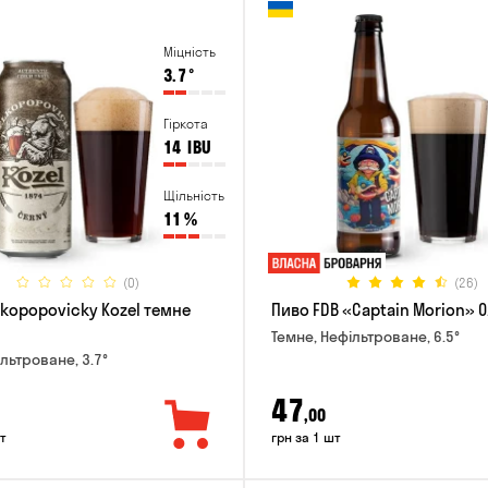
Міцність
3.7
°
Гіркота
14
IBU
Щільність
11
%
(0)
(26)
lkopopovicky Kozel темне
Пиво FDB «Captain Morion» 0
Темне, Нефільтроване, 6.5°
ільтроване, 3.7°
47
,00
т
грн за 1 шт