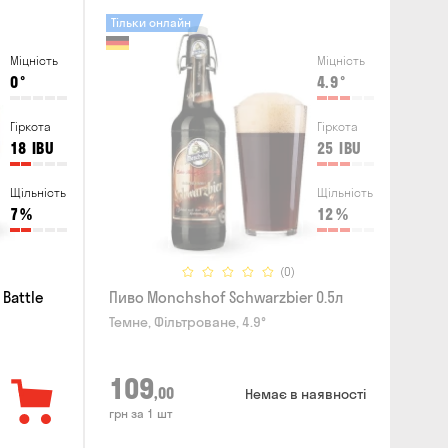
Тільки онлайн
Міцність
Міцність
0
°
4.9
°
Гіркота
Гіркота
18
IBU
25
IBU
Щільність
Щільність
7
%
12
%
(0)
Battle
Пиво Monchshof Schwarzbier 0.5л
Темне, Фільтроване, 4.9°
109
,00
Немає в наявності
грн за 1 шт