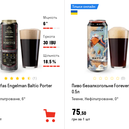
Тільки онлайн
Міцність
6
°
Гіркота
30
IBU
Щільність
18.5
%
(1)
(0)
fas Engelman Baltic Porter
Пиво безалкогольне Forever 
0.5л
ільтроване, 6°
Темне, Нефільтроване, 0°
75
,50
т
грн за 1 шт