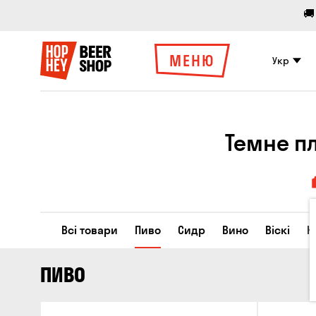
🚚
МЕНЮ
Укр
Темне п
Всі товари
Пиво
Сидр
Вино
Віскі
К
ПИВО