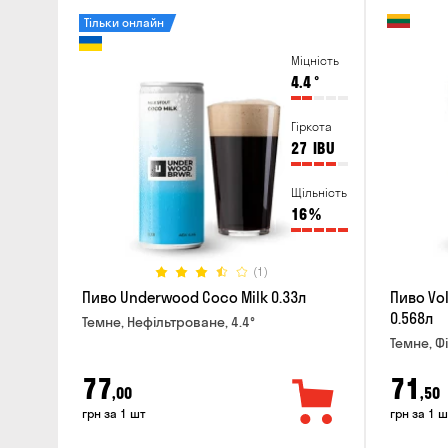
Тільки онлайн
Міцність
4.4
°
Гіркота
27
IBU
Щільність
16
%
(1)
Пиво Underwood Coco Milk 0.33л
Пиво Vol
0.568л
Темне, Нефільтроване, 4.4°
Темне, Ф
77
71
,00
,50
грн за 1 шт
грн за 1 ш