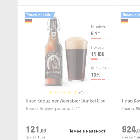
Тільки онлайн
Тільки он
Міцність
5.1
°
Гіркота
14
IBU
Щільність
13
%
(0)
Пиво Kapuziner Weissbier Dunkel 0.5л
Пиво Kos
Темне, Нефільтроване, 5.1°
Темне, Ф
121
924
,00
,0
Немає в наявності
грн за 1 шт
грн за 1 ш