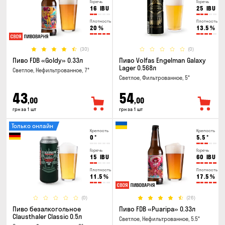
Горечь
Горечь
16
IBU
25
IBU
Плотность
Плотность
20
%
13.5
%
(30)
(0)
Пиво FDB «Goldy» 0.33л
Пиво Volfas Engelman Galaxy
Lager 0.568л
Светлое, Нефильтрованное, 7°
Светлое, Фильтрованное, 5°
43
54
,00
,00
грн за 1 шт
грн за 1 шт
Только онлайн
Крепость
Крепость
0
°
5.5
°
Горечь
Горечь
15
IBU
60
IBU
Плотность
Плотность
11.5
%
17.5
%
(0)
(26)
Пиво безалкогольное
Пиво FDB «Puaripa» 0.33л
Clausthaler Classic 0.5л
Светлое, Нефильтрованное, 5.5°