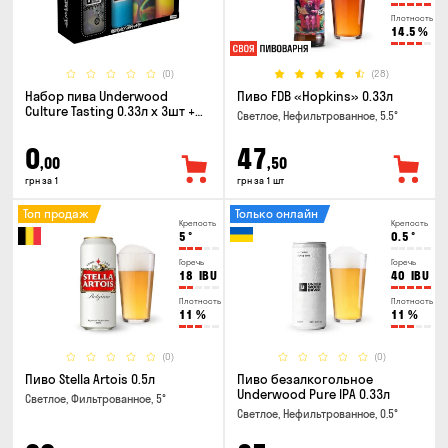
Плотность
14.5
%
(0)
(28)
Набор пива Underwood
Пиво FDB «Hopkins» 0.33л
Culture Tasting 0.33л x 3шт +
Светлое, Нефильтрованное, 5.5°
бокал
0
47
,00
,50
грн за 1
грн за 1 шт
Топ продаж
Только онлайн
Крепость
Крепость
5
°
0.5
°
Горечь
Горечь
18
IBU
40
IBU
Плотность
Плотность
11
%
11
%
(0)
(0)
Пиво Stella Artois 0.5л
Пиво безалкогольное
Underwood Pure IPA 0.33л
Светлое, Фильтрованное, 5°
Светлое, Нефильтрованное, 0.5°