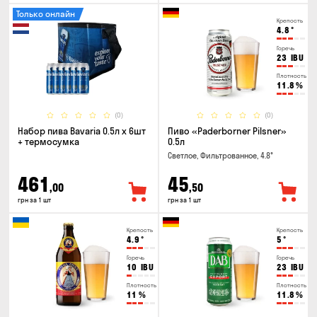
Только онлайн
Крепость
4.8
°
Горечь
23
IBU
Плотность
11.8
%
(0)
(0)
Набор пива Bavaria 0.5л х 6шт
Пиво «Paderborner Pilsner»
+ термосумка
0.5л
Светлое, Фильтрованное, 4.8°
461
45
,00
,50
грн за 1 шт
грн за 1 шт
Крепость
Крепость
4.9
°
5
°
Горечь
Горечь
10
IBU
23
IBU
Плотность
Плотность
11
%
11.8
%