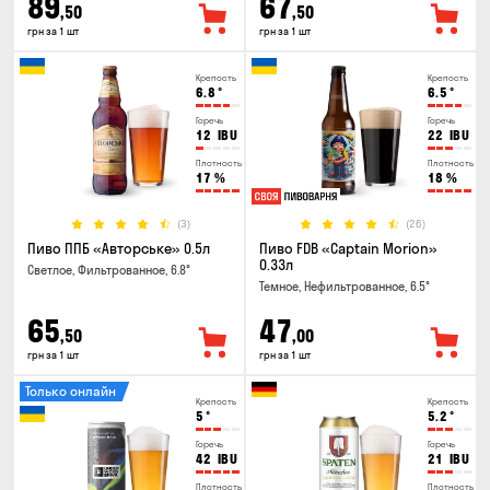
89
67
,50
,50
грн за 1 шт
грн за 1 шт
Крепость
Крепость
6.8
°
6.5
°
Горечь
Горечь
12
IBU
22
IBU
Плотность
Плотность
17
%
18
%
(3)
(26)
Пиво ППБ «Авторське» 0.5л
Пиво FDB «Captain Morion»
0.33л
Светлое, Фильтрованное, 6.8°
Темное, Нефильтрованное, 6.5°
65
47
,50
,00
грн за 1 шт
грн за 1 шт
Только онлайн
Крепость
Крепость
5
°
5.2
°
Горечь
Горечь
42
IBU
21
IBU
Плотность
Плотность