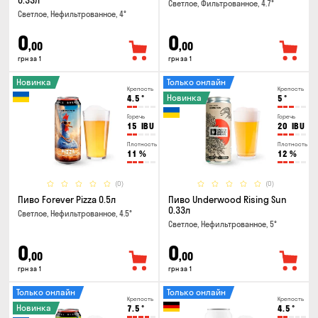
0.33л
Светлое, Фильтрованное, 4.7°
Светлое, Нефильтрованное, 4°
0
0
,00
,00
грн за 1
грн за 1
Новинка
Только онлайн
Крепость
Крепость
Новинка
4.5
°
5
°
Горечь
Горечь
15
IBU
20
IBU
Плотность
Плотность
11
%
12
%
(0)
(0)
Пиво Forever Pizza 0.5л
Пиво Underwood Rising Sun
0.33л
Светлое, Нефильтрованное, 4.5°
Светлое, Нефильтрованное, 5°
0
0
,00
,00
грн за 1
грн за 1
Только онлайн
Только онлайн
Крепость
Крепость
Новинка
7.5
°
4.5
°