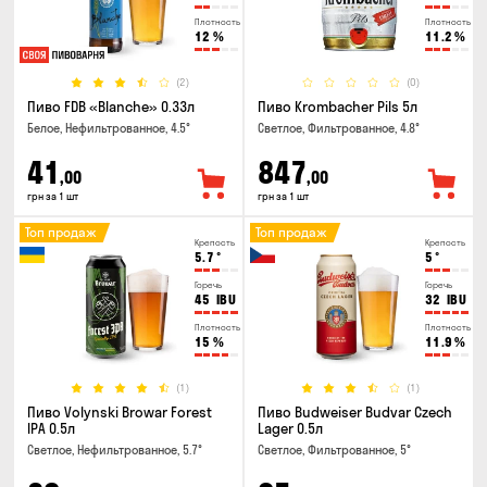
Плотность
Плотность
12
%
11.2
%
(2)
(0)
Пиво FDB «Blanche» 0.33л
Пиво Krombacher Pils 5л
Белое, Нефильтрованное, 4.5°
Светлое, Фильтрованное, 4.8°
41
847
,00
,00
грн за 1 шт
грн за 1 шт
Топ продаж
Топ продаж
Крепость
Крепость
5.7
°
5
°
Горечь
Горечь
45
IBU
32
IBU
Плотность
Плотность
15
%
11.9
%
(1)
(1)
Пиво Volynski Browar Forest
Пиво Budweiser Budvar Czech
IPA 0.5л
Lager 0.5л
Светлое, Нефильтрованное, 5.7°
Светлое, Фильтрованное, 5°