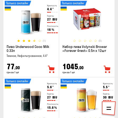
Только онлайн
Только онлайн
Крепость
4.4
°
Горечь
27
IBU
Плотность
16
%
(1)
(0)
Пиво Underwood Coco Milk
Набор пива Volynski Browar
0.33л
«Forever 4rest» 0.5л х 12шт
Темное, Нефильтрованное, 4.4°
77
1045
,00
,00
грн за 1 шт
грн за 1 шт
Только онлайн
Только онлайн
Крепость
Крепость
5.6
°
5.5
°
Горечь
Горечь
27
IBU
30
IBU
Плотность
Плотность
15.6
%
16
%