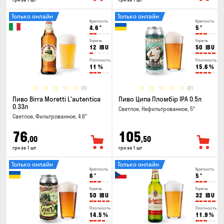
Только онлайн
Только онлайн
Крепость
Крепость
4.6
°
5
°
Горечь
Горечь
12
IBU
50
IBU
Плотность
Плотность
11
%
15.6
%
(0)
(0)
Пиво Birra Moretti L'autentica
Пиво Ципа Пломбір IPA 0.5л
0.33л
Светлое, Нефильтрованное, 5°
Светлое, Фильтрованное, 4.6°
76
105
,00
,50
грн за 1 шт
грн за 1 шт
Только онлайн
Только онлайн
Крепость
Крепость
6
°
5
°
Горечь
Горечь
50
IBU
32
IBU
Плотность
Плотность
14.5
%
11.9
%