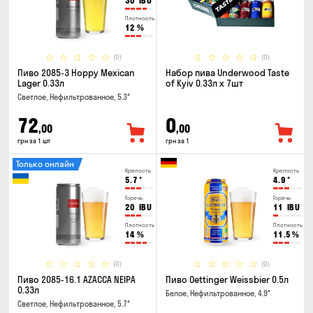
30
IBU
Плотность
12
%
(0)
(0)
Пиво 2085-3 Hoppy Mexican
Набор пива Underwood Taste
Lager 0.33л
of Kyiv 0.33л x 7шт
Светлое, Нефильтрованное, 5.3°
72
0
,00
,00
грн за 1 шт
грн за 1
Только онлайн
Крепость
Крепость
5.7
°
4.9
°
Горечь
Горечь
20
IBU
11
IBU
Плотность
Плотность
14
%
11.5
%
(0)
(0)
Пиво 2085-16.1 AZACCA NEIPA
Пиво Oettinger Weissbier 0.5л
0.33л
Белое, Нефильтрованное, 4.9°
Светлое, Нефильтрованное, 5.7°