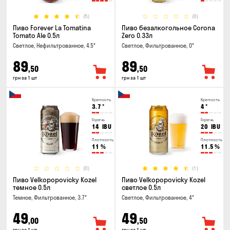
(5)
(0)
Пиво Forever La Tomatina
Пиво безалкогольное Corona
Tomato Ale 0.5л
Zero 0.33л
Светлое, Нефильтрованное, 4.5°
Светлое, Фильтрованное, 0°
89
89
,50
,50
грн за 1 шт
грн за 1 шт
Крепость
Крепость
3.7
°
4
°
Горечь
Горечь
14
IBU
20
IBU
Плотность
Плотность
11
%
11.5
%
(0)
(1)
Пиво Velkopopovicky Kozel
Пиво Velkopopovicky Kozel
темное 0.5л
светлое 0.5л
Темное, Фильтрованное, 3.7°
Светлое, Фильтрованное, 4°
49
49
,00
,50
грн за 1 шт
грн за 1 шт