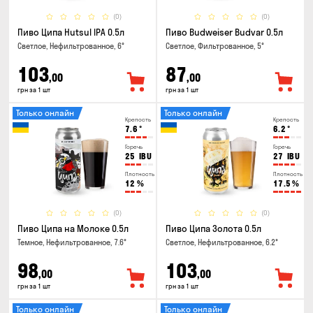
(0)
(0)
Пиво Ципа Hutsul IPA 0.5л
Пиво Budweiser Budvar 0.5л
Светлое, Нефильтрованное, 6°
Светлое, Фильтрованное, 5°
103
87
,00
,00
грн за 1 шт
грн за 1 шт
Только онлайн
Только онлайн
Крепость
Крепость
7.6
°
6.2
°
Горечь
Горечь
25
IBU
27
IBU
Плотность
Плотность
12
%
17.5
%
(0)
(0)
Пиво Ципа на Молоке 0.5л
Пиво Ципа Золота 0.5л
Темное, Нефильтрованное, 7.6°
Светлое, Нефильтрованное, 6.2°
98
103
,00
,00
грн за 1 шт
грн за 1 шт
Только онлайн
Только онлайн