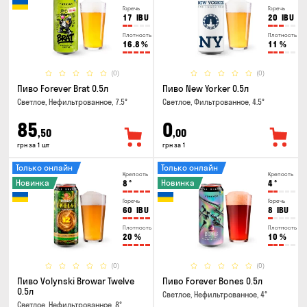
Горечь
Горечь
17
IBU
20
IBU
Плотность
Плотность
16.8
%
11
%
(0)
(0)
Пиво Forever Brat 0.5л
Пиво New Yorker 0.5л
Светлое, Нефильтрованное, 7.5°
Светлое, Фильтрованное, 4.5°
85
0
,50
,00
грн за 1 шт
грн за 1
Только онлайн
Только онлайн
Крепость
Крепость
Новинка
Новинка
8
°
4
°
Горечь
Горечь
60
IBU
8
IBU
Плотность
Плотность
20
%
10
%
(0)
(0)
Пиво Volynski Browar Twelve
Пиво Forever Bones 0.5л
0.5л
Светлое, Нефильтрованное, 4°
Светлое, Нефильтрованное, 8°