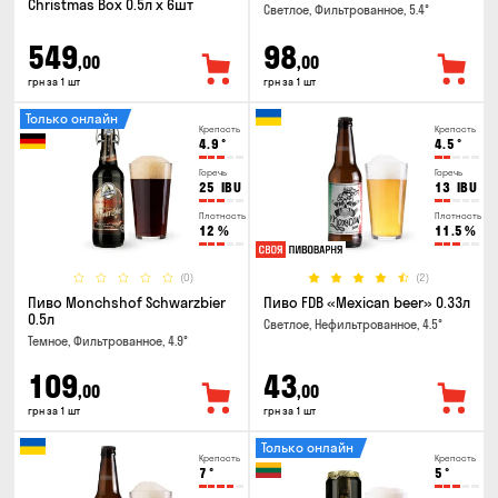
Christmas Box 0.5л x 6шт
Светлое, Фильтрованное, 5.4°
549
98
,00
,00
грн за 1 шт
грн за 1 шт
Только онлайн
Крепость
Крепость
4.9
°
4.5
°
Горечь
Горечь
25
IBU
13
IBU
Плотность
Плотность
12
%
11.5
%
(0)
(2)
Пиво Monchshof Schwarzbier
Пиво FDB «Mexican beer» 0.33л
0.5л
Светлое, Нефильтрованное, 4.5°
Темное, Фильтрованное, 4.9°
109
43
,00
,00
грн за 1 шт
грн за 1 шт
Только онлайн
Крепость
Крепость
7
°
5
°