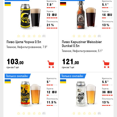
Крепость
Крепость
7.9
°
5.1
°
Горечь
Горечь
72
IBU
14
IBU
Плотность
Плотность
21
%
13
%
(0)
(0)
Пиво Ципа Чорна 0.5л
Пиво Kapuziner Weissbier
Dunkel 0.5л
Темное, Нефильтрованное, 7.9°
Темное, Нефильтрованное, 5.1°
103
121
,00
,00
грн за 1 шт
грн за 1 шт
Только онлайн
Только онлайн
Крепость
Крепость
5
°
5.5
°
Горечь
Горечь
12
IBU
36
IBU
Плотность
Плотность
11.5
%
13
%
(0)
(0)