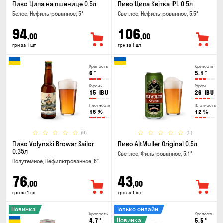
Пиво Ципа на пшенице 0.5л
Пиво Ципа Квітка IPL 0.5л
Белое, Нефильтрованное, 5°
Светлое, Нефильтрованное, 5.5°
94
106
,00
,00
грн за 1 шт
грн за 1 шт
Крепость
Крепость
6
°
5.1
°
Горечь
Горечь
15
IBU
26
IBU
Плотность
Плотность
15
%
12
%
(0)
(0)
Пиво Volynski Browar Sailor
Пиво AltMuller Original 0.5л
0.35л
Светлое, Фильтрованное, 5.1°
Полутемное, Нефильтрованное, 6°
76
43
,00
,00
грн за 1 шт
грн за 1 шт
Новинка
Только онлайн
Крепость
Крепость
Новинка
4.7
°
5.5
°