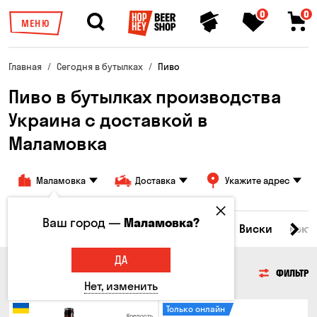
0
0
МЕНЮ
Главная
Сегодня в бутылках
Пиво
Пиво в бутылках производства
Украина с доставкой в
Маламовка
Маламовка
Доставка
Укажите адрес
Ваш город —
Маламовка?
Все товары
Пиво
Сидр
Вино
Виски
Кокт
ДА
ПИВО
ФИЛЬТР
Нет, изменить
Только онлайн
Крепость