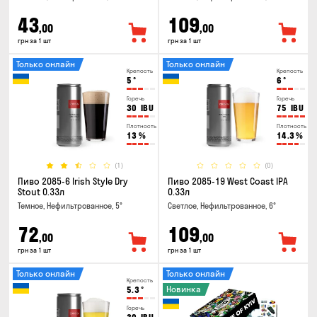
43
109
,00
,00
грн за 1 шт
грн за 1 шт
Только онлайн
Только онлайн
Крепость
Крепость
5
°
6
°
Горечь
Горечь
30
IBU
75
IBU
Плотность
Плотность
13
%
14.3
%
(1)
(0)
Пиво 2085-6 Irish Style Dry
Пиво 2085-19 West Coast IPA
Stout 0.33л
0.33л
Темное, Нефильтрованное, 5°
Светлое, Нефильтрованное, 6°
72
109
,00
,00
грн за 1 шт
грн за 1 шт
Только онлайн
Только онлайн
Крепость
Новинка
5.3
°
Горечь