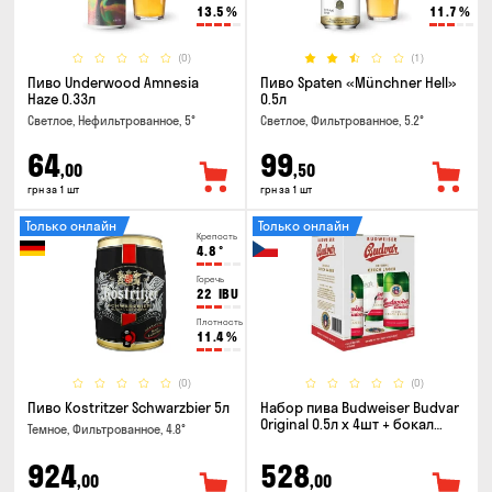
13.5
%
11.7
%
(0)
(1)
Пиво Underwood Amnesia
Пиво Spaten «Münchner Hell»
Haze 0.33л
0.5л
Светлое, Нефильтрованное, 5°
Светлое, Фильтрованное, 5.2°
64
99
,00
,50
грн за 1 шт
грн за 1 шт
Только онлайн
Только онлайн
Крепость
4.8
°
Горечь
22
IBU
Плотность
11.4
%
(0)
(0)
Пиво Kostritzer Schwarzbier 5л
Набор пива Budweiser Budvar
Original 0.5л х 4шт + бокал
Темное, Фильтрованное, 4.8°
0.33л
924
528
,00
,00