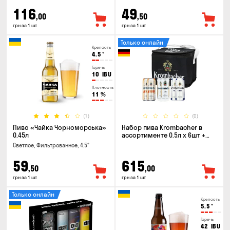
116
49
,00
,50
грн за 1 шт
грн за 1 шт
Только онлайн
Крепость
4.5
°
Горечь
10
IBU
Плотность
11
%
(1)
(0)
Пиво «Чайка Чорноморська»
Набор пива Krombacher в
0.45л
ассортименте 0.5л х 6шт +
термосумка
Светлое, Фильтрованное, 4.5°
59
615
,50
,00
грн за 1 шт
грн за 1 шт
Только онлайн
Крепость
5.5
°
Горечь
42
IBU