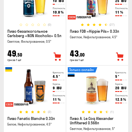
10
IBU
25
IBU
Плотность
Плотность
10.8
%
11
%
(0)
(27)
Пиво безалкогольное
Пиво FDB «Hippie Pils» 0.33л
Carlsberg «NON Alcoholic» 0.5л
Светлое, Нефильтрованное, 4.5°
Светлое, Фильтрованное, 0.5°
49
43
,50
,00
грн за 1 шт
грн за 1 шт
Только онлайн
Крепость
Крепость
4.5
°
5
°
Горечь
Горечь
9
IBU
20
IBU
Плотность
Плотность
11
%
12.5
%
(2)
(1)
Пиво Fanatic Blanche 0.33л
Пиво A. Le Coq Alexander
Unfiltered 0.568л
Белое, Нефильтрованное, 4.5°
Светлое, Нефильтрованное, 5°