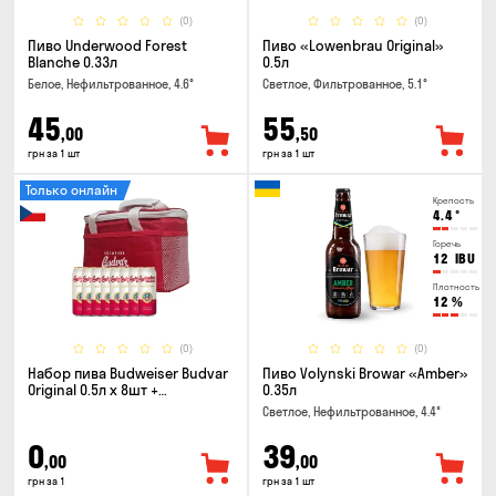
(0)
(0)
Пиво Underwood Forest
Пиво «Lowenbrau Original»
Blanche 0.33л
0.5л
Белое, Нефильтрованное, 4.6°
Светлое, Фильтрованное, 5.1°
45
55
,00
,50
грн за 1 шт
грн за 1 шт
Только онлайн
Крепость
4.4
°
Горечь
12
IBU
Плотность
12
%
(0)
(0)
Набор пива Budweiser Budvar
Пиво Volynski Browar «Amber»
Original 0.5л x 8шт +
0.35л
термосумка
Светлое, Нефильтрованное, 4.4°
0
39
,00
,00
грн за 1
грн за 1 шт