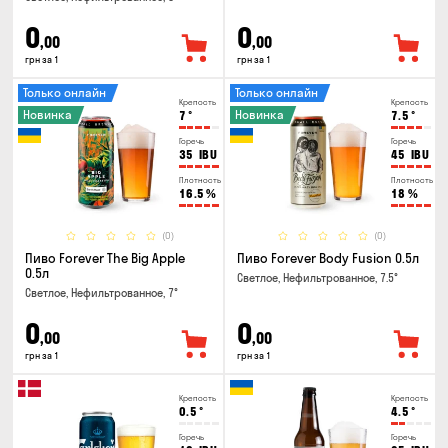
0
0
,00
,00
грн за 1
грн за 1
Только онлайн
Только онлайн
Крепость
Крепость
Новинка
Новинка
7
°
7.5
°
Горечь
Горечь
35
IBU
45
IBU
Плотность
Плотность
16.5
%
18
%
(0)
(0)
Пиво Forever The Big Apple
Пиво Forever Body Fusion 0.5л
0.5л
Светлое, Нефильтрованное, 7.5°
Светлое, Нефильтрованное, 7°
0
0
,00
,00
грн за 1
грн за 1
Крепость
Крепость
0.5
°
4.5
°
Горечь
Горечь