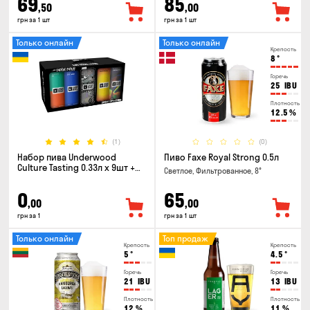
69
85
,50
,00
грн за 1 шт
грн за 1 шт
Только онлайн
Только онлайн
Крепость
8
°
Горечь
25
IBU
Плотность
12.5
%
(1)
(0)
Набор пива Underwood
Пиво Faxe Royal Strong 0.5л
Culture Tasting 0.33л x 9шт +
Светлое, Фильтрованное, 8°
бокал
0
65
,00
,00
грн за 1
грн за 1 шт
Только онлайн
Топ продаж
Крепость
Крепость
5
°
4.5
°
Горечь
Горечь
21
IBU
13
IBU
Плотность
Плотность
12
%
11
%