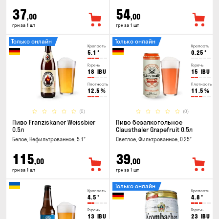
37
54
,00
,00
грн за 1 шт
грн за 1 шт
Только онлайн
Только онлайн
Крепость
Крепость
5.1
°
0.25
°
Горечь
Горечь
18
IBU
15
IBU
Плотность
Плотность
12.5
%
11.5
%
(0)
(0)
Пиво Franziskaner Weissbier
Пиво безалкогольное
0.5л
Clausthaler Grapefruit 0.5л
Белое, Нефильтрованное, 5.1°
Светлое, Фильтрованное, 0.25°
115
39
,00
,00
грн за 1 шт
грн за 1 шт
Только онлайн
Крепость
Крепость
4.5
°
4.8
°
Горечь
Горечь
13
IBU
23
IBU