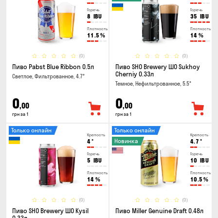
Горечь
Горечь
8
IBU
35
IBU
Плотность
Плотность
11.5
%
14
%
(0)
(0)
Пиво Pabst Blue Ribbon 0.5л
Пиво SHO Brewery ШО Sukhoy
Cherniy 0.33л
Светлое, Фильтрованное, 4.7°
Темное, Нефильтрованное, 5.5°
0
0
,00
,00
грн за 1
грн за 1
Только онлайн
Только онлайн
Крепость
Крепость
Новинка
4
°
4.7
°
Горечь
Горечь
5
IBU
10
IBU
Плотность
Плотность
14
%
10.5
%
(0)
(0)
Пиво SHO Brewery ШО Kysil
Пиво Miller Genuine Draft 0.48л