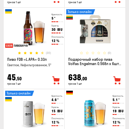
грн за 1 шт
грн за 1 шт
Только онлайн
Крепость
5
°
Горечь
30
IBU
Плотность
12
%
(30)
(0)
Пиво FDB «L.APA» 0.33л
Подарочный набор пива
Volfas Engelman 0.568л x 6шт +
Светлое, Нефильтрованное, 5°
бокал 0.568л
45
638
,50
,00
грн за 1 шт
грн за 1 шт
Только онлайн
Крепость
Крепость
4.6
°
5.1
°
Горечь
Горечь
15
IBU
19
IBU
Плотность
Плотность
12
%
12
%