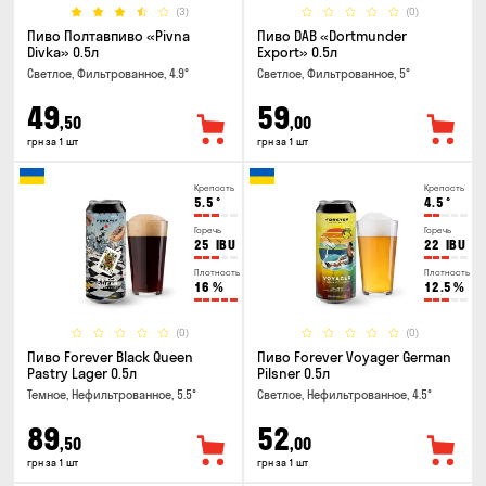
(3)
(0)
Пиво Полтавпиво «Pivna
Пиво DAB «Dortmunder
Divka» 0.5л
Export» 0.5л
Светлое, Фильтрованное, 4.9°
Светлое, Фильтрованное, 5°
49
59
,50
,00
грн за 1 шт
грн за 1 шт
Крепость
Крепость
5.5
°
4.5
°
Горечь
Горечь
25
IBU
22
IBU
Плотность
Плотность
16
%
12.5
%
(0)
(0)
Пиво Forever Black Queen
Пиво Forever Voyager German
Pastry Lager 0.5л
Pilsner 0.5л
Темное, Нефильтрованное, 5.5°
Светлое, Нефильтрованное, 4.5°
89
52
,50
,00
грн за 1 шт
грн за 1 шт