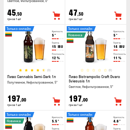
Светлое, Фильтрованное, 0°
45
47
,50
,50
грн за 1 шт
грн за 1 шт
Только онлайн
Только онлайн
Крепость
Крепость
Новинка
5
°
5
°
Горечь
Горечь
15
IBU
14
IBU
Плотность
Плотность
12
%
11
%
(3)
(0)
Пиво Cannabis Semi-Dark 1л
Пиво Bistrampolio Craft Dvaro
Sviesusis 1л
Полутемное, Нефильтрованное, 5°
Светлое, Нефильтрованное, 5°
197
197
,00
,00
грн за 1 шт
грн за 1 шт
Только онлайн
Только онлайн
Крепость
Крепость
Новинка
5.5
°
4.6
°
Горечь
Горечь