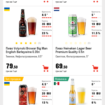
грн за 1 шт
грн за 1 шт
Крепость
Крепость
8.5
°
5
°
Горечь
Горечь
35
IBU
19
IBU
Плотность
Плотность
23
%
11.5
%
(3)
(0)
Пиво Volynski Browar Big Man
Пиво Heineken Lager Beer
English Barleywine 0.35л
Premium Quality 0.5л
Темное, Нефильтрованное, 8.5°
Светлое, Фильтрованное, 5°
79
69
,50
,50
грн за 1 шт
грн за 1 шт
Топ продаж
Новинка
Крепость
Крепость
4.5
°
0
°
Горечь
Горечь
20
IBU
10
IBU
Плотность
Плотность
13
%
6
%