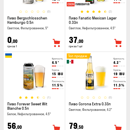
(0)
(2)
Пиво Bergschlosschen
Пиво Fanatic Mexican Lager
Hamburgo 0.5л
0.33л
Светлое, Фильтрованное, 5°
Светлое, Нефильтрованное, 4.5°
0
37
,00
,00
грн за 1
грн за 1 шт
Топ продаж
Крепость
Крепость
4.5
°
4.2
°
Горечь
Горечь
15
IBU
19
IBU
Плотность
Плотность
11.5
%
11.3
%
(1)
(0)
Пиво Forever Sweet Wit
Пиво Corona Extra 0.33л
Blanche 0.5л
Светлое, Фильтрованное, 4.2°
Белое, Нефильтрованное, 4.5°
56
79
,00
,50