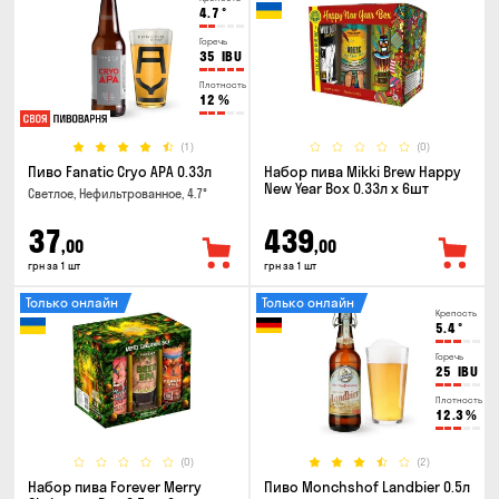
4.7
°
Горечь
35
IBU
Плотность
12
%
(1)
(0)
Пиво Fanatic Cryo APA 0.33л
Набор пива Mikki Brew Happy
New Year Box 0.33л x 6шт
Светлое, Нефильтрованное, 4.7°
37
439
,00
,00
грн за 1 шт
грн за 1 шт
Только онлайн
Только онлайн
Крепость
5.4
°
Горечь
25
IBU
Плотность
12.3
%
(0)
(2)
Набор пива Forever Merry
Пиво Monchshof Landbier 0.5л