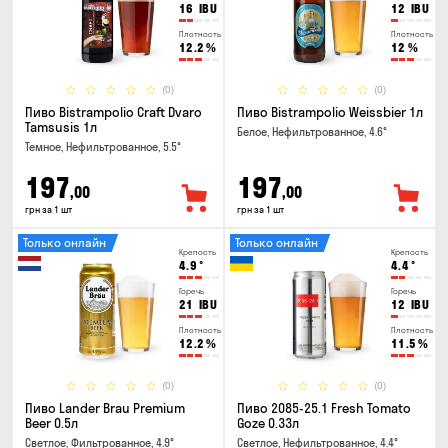
16
IBU
12
IBU
Плотность
Плотность
12.2
%
12
%
(0)
(0)
Пиво Bistrampolio Craft Dvaro
Пиво Bistrampolio Weissbier 1л
Tamsusis 1л
Белое, Нефильтрованное, 4.6°
Темное, Нефильтрованное, 5.5°
197
197
,00
,00
грн за 1 шт
грн за 1 шт
Только онлайн
Только онлайн
Крепость
Крепость
4.9
°
4.4
°
Горечь
Горечь
21
IBU
12
IBU
Плотность
Плотность
12.2
%
11.5
%
(0)
(0)
Пиво Lander Brau Premium
Пиво 2085-25.1 Fresh Tomato
Beer 0.5л
Goze 0.33л
Светлое, Фильтрованное, 4.9°
Светлое, Нефильтрованное, 4.4°