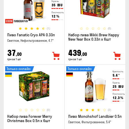
Горечь
35
IBU
Плотность
12
%
(1)
(0)
Пиво Fanatic Cryo APA 0.33л
Набор пива Mikki Brew Happy
New Year Box 0.33л x 6шт
Светлое, Нефильтрованное, 4.7°
37
439
,00
,00
грн за 1 шт
грн за 1 шт
Только онлайн
Только онлайн
Крепость
5.4
°
Горечь
25
IBU
Плотность
12.3
%
(0)
(2)
Набор пива Forever Merry
Пиво Monchshof Landbier 0.5л
Christmas Box 0.5л x 6шт
Светлое, Фильтрованное, 5.4°