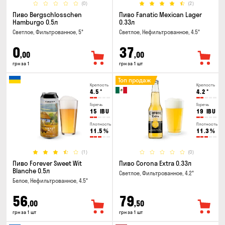
(0)
(2)
Пиво Bergschlosschen
Пиво Fanatic Mexican Lager
Hamburgo 0.5л
0.33л
Светлое, Фильтрованное, 5°
Светлое, Нефильтрованное, 4.5°
0
37
,00
,00
грн за 1
грн за 1 шт
Топ продаж
Крепость
Крепость
4.5
°
4.2
°
Горечь
Горечь
15
IBU
19
IBU
Плотность
Плотность
11.5
%
11.3
%
(1)
(0)
Пиво Forever Sweet Wit
Пиво Corona Extra 0.33л
Blanche 0.5л
Светлое, Фильтрованное, 4.2°
Белое, Нефильтрованное, 4.5°
56
79
,00
,50
грн за 1 шт
грн за 1 шт