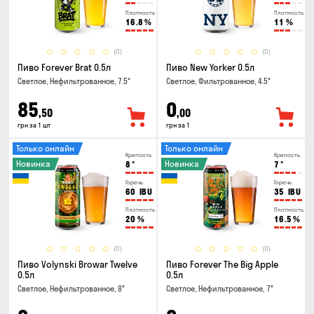
Плотность
Плотность
16.8
%
11
%
(0)
(0)
Пиво Forever Brat 0.5л
Пиво New Yorker 0.5л
Светлое, Нефильтрованное, 7.5°
Светлое, Фильтрованное, 4.5°
85
0
,50
,00
грн за 1 шт
грн за 1
Только онлайн
Только онлайн
Крепость
Крепость
Новинка
Новинка
8
°
7
°
Горечь
Горечь
60
IBU
35
IBU
Плотность
Плотность
20
%
16.5
%
(0)
(0)
Пиво Volynski Browar Twelve
Пиво Forever The Big Apple
0.5л
0.5л
Светлое, Нефильтрованное, 8°
Светлое, Нефильтрованное, 7°