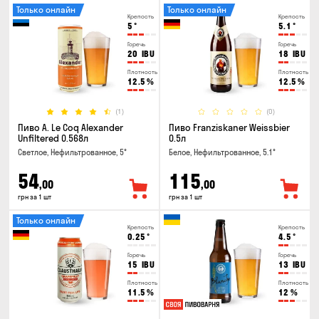
Только онлайн
Только онлайн
Крепость
Крепость
5
°
5.1
°
Горечь
Горечь
20
IBU
18
IBU
Плотность
Плотность
12.5
%
12.5
%
(1)
(0)
Пиво A. Le Coq Alexander
Пиво Franziskaner Weissbier
Unfiltered 0.568л
0.5л
Светлое, Нефильтрованное, 5°
Белое, Нефильтрованное, 5.1°
54
115
,00
,00
грн за 1 шт
грн за 1 шт
Только онлайн
Крепость
Крепость
0.25
°
4.5
°
Горечь
Горечь
15
IBU
13
IBU
Плотность
Плотность
11.5
%
12
%