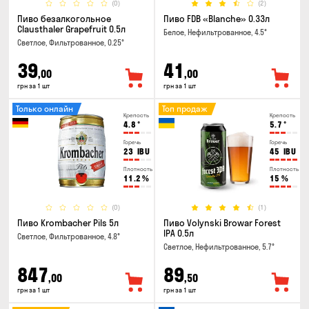
(0)
(2)
Пиво безалкогольное
Пиво FDB «Blanche» 0.33л
Clausthaler Grapefruit 0.5л
Белое, Нефильтрованное, 4.5°
Светлое, Фильтрованное, 0.25°
39
41
,00
,00
грн за 1 шт
грн за 1 шт
Только онлайн
Топ продаж
Крепость
Крепость
4.8
°
5.7
°
Горечь
Горечь
23
IBU
45
IBU
Плотность
Плотность
11.2
%
15
%
(0)
(1)
Пиво Krombacher Pils 5л
Пиво Volynski Browar Forest
IPA 0.5л
Светлое, Фильтрованное, 4.8°
Светлое, Нефильтрованное, 5.7°
847
89
,00
,50
грн за 1 шт
грн за 1 шт