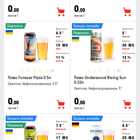
0
0
,00
,00
грн за 1
грн за 1
Новинка
Только онлайн
Крепость
Крепость
Новинка
4.5
°
5
°
Горечь
Горечь
15
IBU
20
IBU
Плотность
Плотность
11
%
12
%
(0)
(0)
Пиво Forever Pizza 0.5л
Пиво Underwood Rising Sun
0.33л
Светлое, Нефильтрованное, 4.5°
Светлое, Нефильтрованное, 5°
0
0
,00
,00
грн за 1
грн за 1
Только онлайн
Только онлайн
Крепость
Крепость
Новинка
7.5
°
4.5
°
Горечь
Горечь
17
IBU
20
IBU