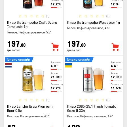
Плотность
Плотность
12.2
%
12
%
(0)
(0)
Пиво Bistrampolio Craft Dvaro
Пиво Bistrampolio Weissbier 1л
Tamsusis 1л
Белое, Нефильтрованное, 4.6°
Темное, Нефильтрованное, 5.5°
197
197
,00
,00
грн за 1 шт
грн за 1 шт
Только онлайн
Только онлайн
Крепость
Крепость
4.9
°
4.4
°
Горечь
Горечь
21
IBU
12
IBU
Плотность
Плотность
12.2
%
11.5
%
(0)
(0)
Пиво Lander Brau Premium
Пиво 2085-25.1 Fresh Tomato
Beer 0.5л
Goze 0.33л
Светлое, Фильтрованное, 4.9°
Светлое, Нефильтрованное, 4.4°