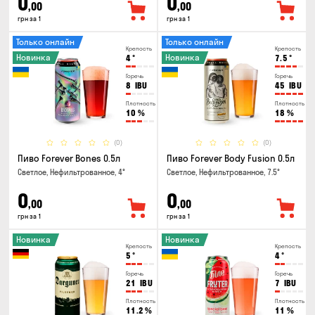
0
0
,00
,00
грн за 1
грн за 1
Только онлайн
Только онлайн
Крепость
Крепость
Новинка
Новинка
4
°
7.5
°
Горечь
Горечь
8
IBU
45
IBU
Плотность
Плотность
10
%
18
%
(0)
(0)
Пиво Forever Bones 0.5л
Пиво Forever Body Fusion 0.5л
Светлое, Нефильтрованное, 4°
Светлое, Нефильтрованное, 7.5°
0
0
,00
,00
грн за 1
грн за 1
Новинка
Новинка
Крепость
Крепость
5
°
4
°
Горечь
Горечь
21
IBU
7
IBU
Плотность
Плотность
11.2
%
11
%