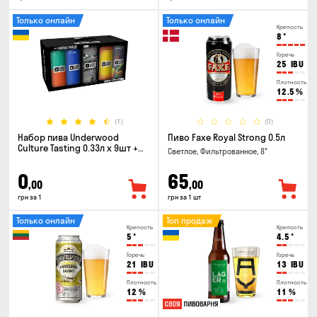
Только онлайн
Только онлайн
Крепость
8
°
Горечь
25
IBU
Плотность
12.5
%
(1)
(0)
Набор пива Underwood
Пиво Faxe Royal Strong 0.5л
Culture Tasting 0.33л x 9шт +
Светлое, Фильтрованное, 8°
бокал
0
65
,00
,00
грн за 1
грн за 1 шт
Только онлайн
Топ продаж
Крепость
Крепость
5
°
4.5
°
Горечь
Горечь
21
IBU
13
IBU
Плотность
Плотность
12
%
11
%