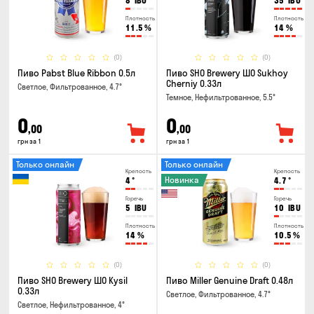
8
IBU
35
IBU
Плотность
Плотность
11.5
%
14
%
(0)
(0)
Пиво Pabst Blue Ribbon 0.5л
Пиво SHO Brewery ШО Sukhoy
Cherniy 0.33л
Светлое, Фильтрованное, 4.7°
Темное, Нефильтрованное, 5.5°
0
0
,00
,00
грн за 1
грн за 1
Только онлайн
Только онлайн
Крепость
Крепость
Новинка
4
°
4.7
°
Горечь
Горечь
5
IBU
10
IBU
Плотность
Плотность
14
%
10.5
%
(0)
(0)
Пиво SHO Brewery ШО Kysil
Пиво Miller Genuine Draft 0.48л
0.33л
Светлое, Фильтрованное, 4.7°
Светлое, Нефильтрованное, 4°