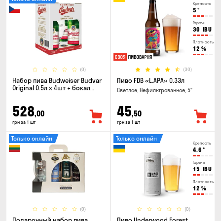
Крепость
5
°
Горечь
30
IBU
Плотность
12
%
(0)
(30)
Набор пива Budweiser Budvar
Пиво FDB «L.APA» 0.33л
Original 0.5л х 4шт + бокал
Светлое, Нефильтрованное, 5°
0.33л
528
45
,00
,50
грн за 1 шт
грн за 1 шт
Только онлайн
Только онлайн
Крепость
4.6
°
Горечь
15
IBU
Плотность
12
%
(0)
(0)
Подарочный набор пива
Пиво Underwood Forest