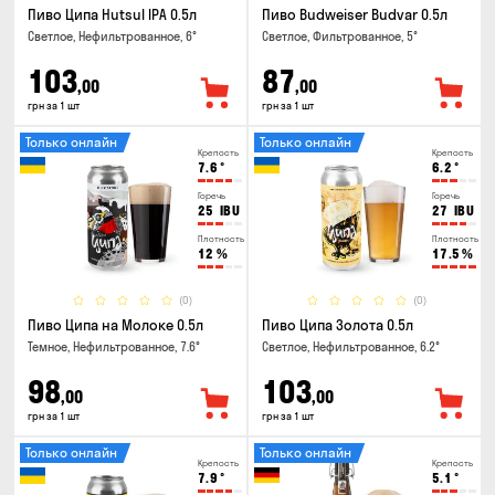
Пиво Ципа Hutsul IPA 0.5л
Пиво Budweiser Budvar 0.5л
Светлое, Нефильтрованное, 6°
Светлое, Фильтрованное, 5°
103
87
,00
,00
грн за 1 шт
грн за 1 шт
Только онлайн
Только онлайн
Крепость
Крепость
7.6
°
6.2
°
Горечь
Горечь
25
IBU
27
IBU
Плотность
Плотность
12
%
17.5
%
(0)
(0)
Пиво Ципа на Молоке 0.5л
Пиво Ципа Золота 0.5л
Темное, Нефильтрованное, 7.6°
Светлое, Нефильтрованное, 6.2°
98
103
,00
,00
грн за 1 шт
грн за 1 шт
Только онлайн
Только онлайн
Крепость
Крепость
7.9
°
5.1
°