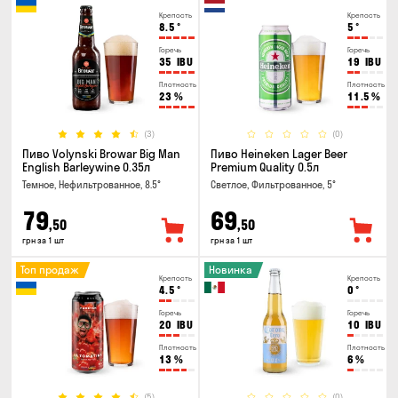
Крепость
Крепость
8.5
°
5
°
Горечь
Горечь
35
IBU
19
IBU
Плотность
Плотность
23
%
11.5
%
(3)
(0)
Пиво Volynski Browar Big Man
Пиво Heineken Lager Beer
English Barleywine 0.35л
Premium Quality 0.5л
Темное, Нефильтрованное, 8.5°
Светлое, Фильтрованное, 5°
79
69
,50
,50
грн за 1 шт
грн за 1 шт
Топ продаж
Новинка
Крепость
Крепость
4.5
°
0
°
Горечь
Горечь
20
IBU
10
IBU
Плотность
Плотность
13
%
6
%
(5)
(0)