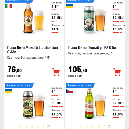
Крепость
Крепость
4.6
°
5
°
Горечь
Горечь
12
IBU
50
IBU
Плотность
Плотность
11
%
15.6
%
(0)
(0)
Пиво Birra Moretti L'autentica
Пиво Ципа Пломбір IPA 0.5л
0.33л
Светлое, Нефильтрованное, 5°
Светлое, Фильтрованное, 4.6°
76
105
,00
,50
грн за 1 шт
грн за 1 шт
Только онлайн
Только онлайн
Крепость
Крепость
6
°
5
°
Горечь
Горечь
50
IBU
32
IBU
Плотность
Плотность
14.5
%
11.9
%
(0)
(0)