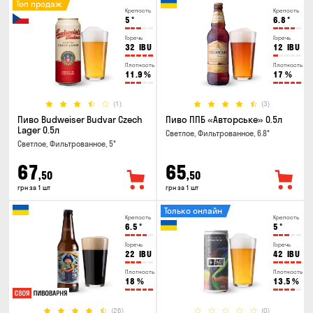
Топ продаж
Крепость
Крепость
5
°
6.8
°
Горечь
Горечь
32
IBU
12
IBU
Плотность
Плотность
11.9
%
17
%
(1)
(3)
Пиво Budweiser Budvar Czech
Пиво ППБ «Авторське» 0.5л
Lager 0.5л
Светлое, Фильтрованное, 6.8°
Светлое, Фильтрованное, 5°
67
65
,50
,50
грн за 1 шт
грн за 1 шт
Только онлайн
Крепость
Крепость
6.5
°
5
°
Горечь
Горечь
22
IBU
42
IBU
Плотность
Плотность
18
%
13.5
%
(26)
(0)