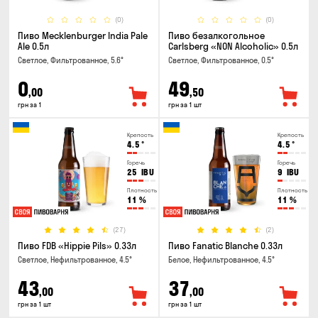
(0)
(0)
Пиво Mecklenburger India Pale
Пиво безалкогольное
Ale 0.5л
Carlsberg «NON Alcoholic» 0.5л
Светлое, Фильтрованное, 5.6°
Светлое, Фильтрованное, 0.5°
0
49
,00
,50
грн за 1
грн за 1 шт
Крепость
Крепость
4.5
°
4.5
°
Горечь
Горечь
25
IBU
9
IBU
Плотность
Плотность
11
%
11
%
(27)
(2)
Пиво FDB «Hippie Pils» 0.33л
Пиво Fanatic Blanche 0.33л
Светлое, Нефильтрованное, 4.5°
Белое, Нефильтрованное, 4.5°
43
37
,00
,00
грн за 1 шт
грн за 1 шт