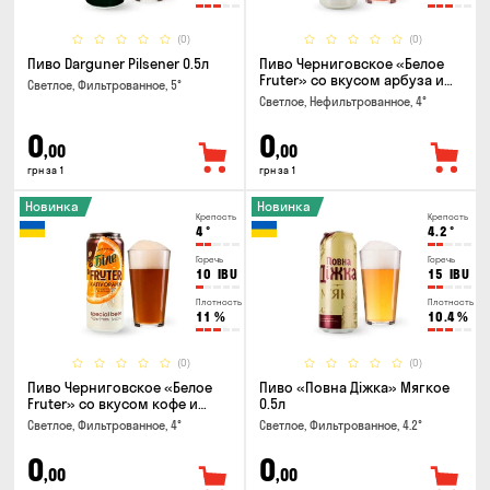
(0)
(0)
Пиво Darguner Pilsener 0.5л
Пиво Черниговское «Белое
Fruter» со вкусом арбуза и
Светлое, Фильтрованное, 5°
мяты 0.5л
Светлое, Нефильтрованное, 4°
0
0
,00
,00
грн за 1
грн за 1
Новинка
Новинка
Крепость
Крепость
4
°
4.2
°
Горечь
Горечь
10
IBU
15
IBU
Плотность
Плотность
11
%
10.4
%
(0)
(0)
Пиво Черниговское «Белое
Пиво «Повна Діжка» Мягкое
Fruter» со вкусом кофе и
0.5л
апельсина 0.5 л
Светлое, Фильтрованное, 4°
Светлое, Фильтрованное, 4.2°
0
0
,00
,00