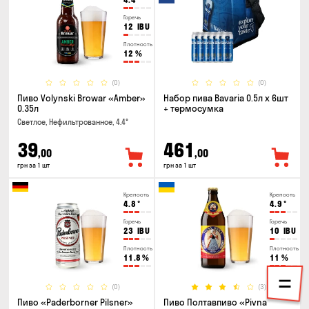
Горечь
12
IBU
Плотность
12
%
(0)
(0)
Пиво Volynski Browar «Amber»
Набор пива Bavaria 0.5л х 6шт
0.35л
+ термосумка
Светлое, Нефильтрованное, 4.4°
39
461
,00
,00
грн за 1 шт
грн за 1 шт
Крепость
Крепость
4.8
°
4.9
°
Горечь
Горечь
23
IBU
10
IBU
Плотность
Плотность
11.8
%
11
%
(0)
(3)
Пиво «Paderborner Pilsner»
Пиво Полтавпиво «Pivna