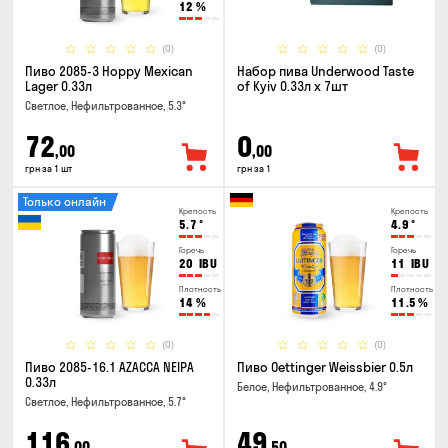
12
%
(0)
(0)
Пиво 2085-3 Hoppy Mexican
Набор пива Underwood Taste
Lager 0.33л
of Kyiv 0.33л x 7шт
Светлое, Нефильтрованное, 5.3°
72
0
,00
,00
грн за 1 шт
грн за 1
Только онлайн
Крепость
Крепость
5.7
°
4.9
°
Горечь
Горечь
20
IBU
11
IBU
Плотность
Плотность
14
%
11.5
%
(0)
(0)
Пиво 2085-16.1 AZACCA NEIPA
Пиво Oettinger Weissbier 0.5л
0.33л
Белое, Нефильтрованное, 4.9°
Светлое, Нефильтрованное, 5.7°
116
49
,00
,50