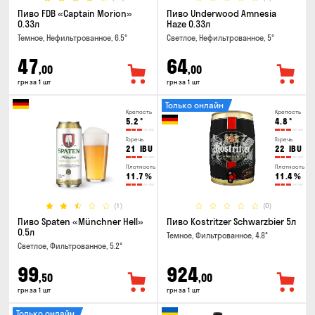
Пиво FDB «Captain Morion»
Пиво Underwood Amnesia
0.33л
Haze 0.33л
Темное, Нефильтрованное, 6.5°
Светлое, Нефильтрованное, 5°
47
64
,00
,00
грн за 1 шт
грн за 1 шт
Только онлайн
Крепость
Крепость
5.2
°
4.8
°
Горечь
Горечь
21
IBU
22
IBU
Плотность
Плотность
11.7
%
11.4
%
(1)
(0)
Пиво Spaten «Münchner Hell»
Пиво Kostritzer Schwarzbier 5л
0.5л
Темное, Фильтрованное, 4.8°
Светлое, Фильтрованное, 5.2°
99
924
,50
,00
грн за 1 шт
грн за 1 шт
Только онлайн