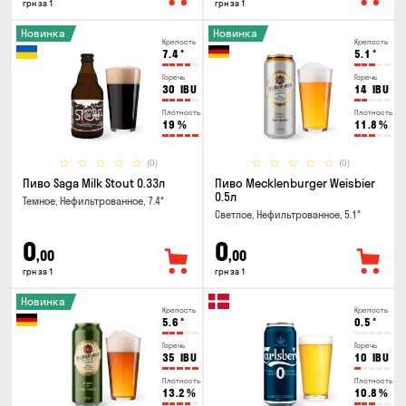
грн за 1
грн за 1
Новинка
Новинка
Крепость
Крепость
7.4
°
5.1
°
Горечь
Горечь
30
IBU
14
IBU
Плотность
Плотность
19
%
11.8
%
(0)
(0)
Пиво Saga Milk Stout 0.33л
Пиво Mecklenburger Weisbier
0.5л
Темное, Нефильтрованное, 7.4°
Светлое, Нефильтрованное, 5.1°
0
0
,00
,00
грн за 1
грн за 1
Новинка
Крепость
Крепость
5.6
°
0.5
°
Горечь
Горечь
35
IBU
10
IBU
Плотность
Плотность
13.2
%
10.8
%