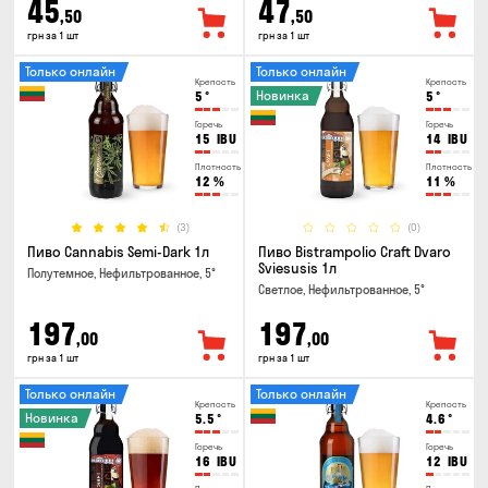
45
47
,50
,50
грн за 1 шт
грн за 1 шт
Только онлайн
Только онлайн
Крепость
Крепость
Новинка
5
°
5
°
Горечь
Горечь
15
IBU
14
IBU
Плотность
Плотность
12
%
11
%
(3)
(0)
Пиво Cannabis Semi-Dark 1л
Пиво Bistrampolio Craft Dvaro
Sviesusis 1л
Полутемное, Нефильтрованное, 5°
Светлое, Нефильтрованное, 5°
197
197
,00
,00
грн за 1 шт
грн за 1 шт
Только онлайн
Только онлайн
Крепость
Крепость
Новинка
5.5
°
4.6
°
Горечь
Горечь
16
IBU
12
IBU