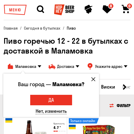
0
0
МЕНЮ
Главная
Сегодня в бутылках
Пиво
Пиво горечью 12 - 22 в бутылках с
доставкой в ​​Маламовка
Маламовка
Доставка
Укажите адрес
Ваш город —
Маламовка?
Все товары
Пиво
Сидр
Вино
Виски
Кокт
ДА
ПИВО
ФИЛЬТР
Нет, изменить
Только онлайн
Крепость
4.7
°