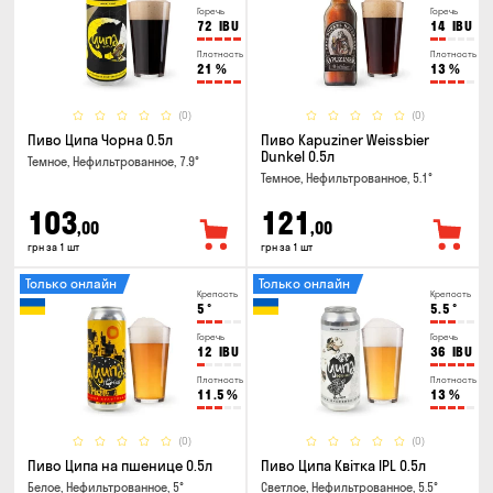
Горечь
Горечь
72
IBU
14
IBU
Плотность
Плотность
21
%
13
%
(0)
(0)
Пиво Ципа Чорна 0.5л
Пиво Kapuziner Weissbier
Dunkel 0.5л
Темное, Нефильтрованное, 7.9°
Темное, Нефильтрованное, 5.1°
103
121
,00
,00
грн за 1 шт
грн за 1 шт
Только онлайн
Только онлайн
Крепость
Крепость
5
°
5.5
°
Горечь
Горечь
12
IBU
36
IBU
Плотность
Плотность
11.5
%
13
%
(0)
(0)
Пиво Ципа на пшенице 0.5л
Пиво Ципа Квітка IPL 0.5л
Белое, Нефильтрованное, 5°
Светлое, Нефильтрованное, 5.5°