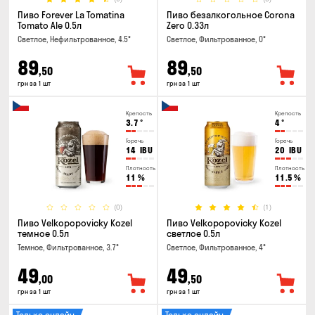
Пиво Forever La Tomatina
Пиво безалкогольное Corona
Tomato Ale 0.5л
Zero 0.33л
Светлое, Нефильтрованное, 4.5°
Светлое, Фильтрованное, 0°
89
89
,50
,50
грн за 1 шт
грн за 1 шт
Крепость
Крепость
3.7
°
4
°
Горечь
Горечь
14
IBU
20
IBU
Плотность
Плотность
11
%
11.5
%
(0)
(1)
Пиво Velkopopovicky Kozel
Пиво Velkopopovicky Kozel
темное 0.5л
светлое 0.5л
Темное, Фильтрованное, 3.7°
Светлое, Фильтрованное, 4°
49
49
,00
,50
грн за 1 шт
грн за 1 шт
Только онлайн
Только онлайн