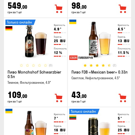
549
98
,00
,00
грн за 1 шт
грн за 1 шт
Только онлайн
Крепость
Крепость
4.9
°
4.5
°
Горечь
Горечь
25
IBU
13
IBU
Плотность
Плотность
12
%
11.5
%
(0)
(2)
Пиво Monchshof Schwarzbier
Пиво FDB «Mexican beer» 0.33л
0.5л
Светлое, Нефильтрованное, 4.5°
Темное, Фильтрованное, 4.9°
109
43
,00
,00
грн за 1 шт
грн за 1 шт
Только онлайн
Крепость
Крепость
7
°
5
°
Горечь
Горечь
16
IBU
25
IBU