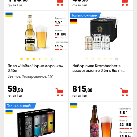
грн за 1 шт
грн за 1 шт
Только онлайн
Крепость
4.5
°
Горечь
10
IBU
Плотность
11
%
(1)
(0)
Пиво «Чайка Чорноморська»
Набор пива Krombacher в
0.45л
ассортименте 0.5л х 6шт +
термосумка
Светлое, Фильтрованное, 4.5°
59
615
,50
,00
грн за 1 шт
грн за 1 шт
Только онлайн
Крепость
5.5
°
Горечь
42
IBU
Плотность
14.5
%