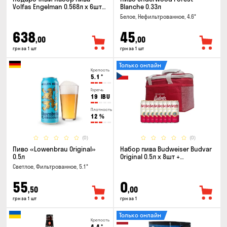
Volfas Engelman 0.568л x 6шт +
Blanche 0.33л
бокал 0.568л
Белое, Нефильтрованное, 4.6°
638
45
,00
,00
грн за 1 шт
грн за 1 шт
Только онлайн
Крепость
5.1
°
Горечь
19
IBU
Плотность
12
%
(0)
(0)
Пиво «Lowenbrau Original»
Набор пива Budweiser Budvar
0.5л
Original 0.5л x 8шт +
термосумка
Светлое, Фильтрованное, 5.1°
55
0
,50
,00
грн за 1 шт
грн за 1
Только онлайн
Крепость
4.4
°