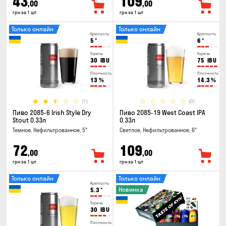
43
109
,00
,00
грн за 1 шт
грн за 1 шт
Только онлайн
Только онлайн
Крепость
Крепость
5
°
6
°
Горечь
Горечь
30
IBU
75
IBU
Плотность
Плотность
13
%
14.3
%
(1)
(0)
Пиво 2085-6 Irish Style Dry
Пиво 2085-19 West Coast IPA
Stout 0.33л
0.33л
Темное, Нефильтрованное, 5°
Светлое, Нефильтрованное, 6°
72
109
,00
,00
грн за 1 шт
грн за 1 шт
Только онлайн
Только онлайн
Крепость
Новинка
5.3
°
Горечь
30
IBU
Плотность