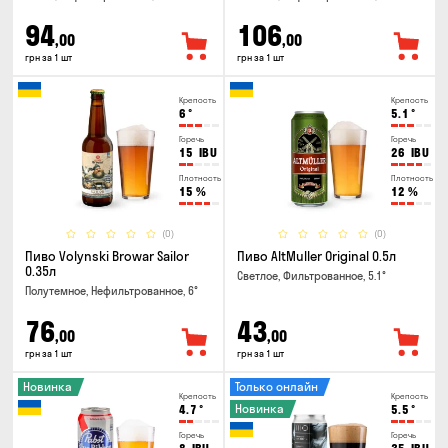
94
106
,00
,00
грн за 1 шт
грн за 1 шт
Крепость
Крепость
6
°
5.1
°
Горечь
Горечь
15
IBU
26
IBU
Плотность
Плотность
15
%
12
%
(0)
(0)
Пиво Volynski Browar Sailor
Пиво AltMuller Original 0.5л
0.35л
Светлое, Фильтрованное, 5.1°
Полутемное, Нефильтрованное, 6°
76
43
,00
,00
грн за 1 шт
грн за 1 шт
Новинка
Только онлайн
Крепость
Крепость
Новинка
4.7
°
5.5
°
Горечь
Горечь