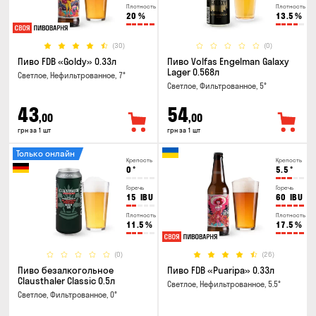
Плотность
Плотность
20
%
13.5
%
(30)
(0)
Пиво FDB «Goldy» 0.33л
Пиво Volfas Engelman Galaxy
Lager 0.568л
Светлое, Нефильтрованное, 7°
Светлое, Фильтрованное, 5°
43
54
,00
,00
грн за 1 шт
грн за 1 шт
Только онлайн
Крепость
Крепость
0
°
5.5
°
Горечь
Горечь
15
IBU
60
IBU
Плотность
Плотность
11.5
%
17.5
%
(0)
(26)
Пиво безалкогольное
Пиво FDB «Puaripa» 0.33л
Clausthaler Classic 0.5л
Светлое, Нефильтрованное, 5.5°
Светлое, Фильтрованное, 0°